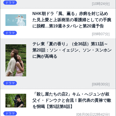
ドラマ
[10時24分]
NHK朝ドラ「風、薫る」赤痢を封じ込め
た見上愛と上坂樹里の看護婦としての手腕
に脱帽…第19週ネタバレと第20週予告
ドラマ
[09時07分]
テレ東「夏の香り」（全36話）第11話～
第20話：ソン・イェジン、ソン・スンホン
に胸が高鳴る
ドラマ
[06時30分]
「殺し屋たちの店2」キム・へジュンが叔
父イ・ドンウクと合流！新代表の貫禄で敵
を恫喝【第5話第6話】
ドラマ
[08月06日22時42分]