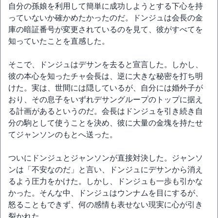
自分の孫娘を利用して簡単に成功しようとする下心を持
っていないか確かめたかったのだ。ドンジュは会長の金
庫の暗証番号が変更されているのを見て、彼がすべてを
知っていたことを直感した。
そこで、ドンジュはデサンを去ると宣言した。しかし、
彼の本心を知ったチャ会長は、逆に大きな秘密を打ち明
けた。実は、世間には隠しているが、自分には婚外子が
おり、その息子をいずれデサングループのトップに据え
る計画があるというのだ。会長はドンジュを引き続き自
分の駒として使うことを決め、彼に大量の金塊を持たせ
てジャンソンのもとへ送った。
ついにドンジュとジャンソンが直接対決した。ジャンソ
ンは「不安なのだ」と言い、ドンジュにデサンから消え
るよう圧力をかけた。しかし、ドンジュも一歩も引かな
かった。そんな中、ドンジュはウンナムを目にするが、
怒ることもできず、何の感情も表せない現実に心が引き
裂かれた。