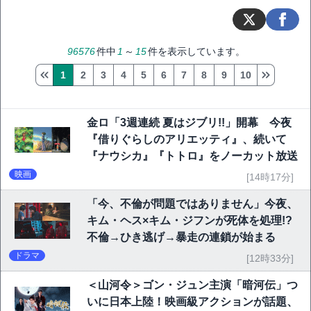
96576
件中
1
～
15
件を表示しています。
1
2
3
4
5
6
7
8
9
10
金ロ「3週連続 夏はジブリ!!」開幕 今夜
『借りぐらしのアリエッティ』、続いて
『ナウシカ』『トトロ』をノーカット放送
映画
[14時17分]
「今、不倫が問題ではありません」今夜、
キム・ヘス×キム・ジフンが死体を処理!?
不倫→ひき逃げ→暴走の連鎖が始まる
ドラマ
[12時33分]
＜山河令＞ゴン・ジュン主演「暗河伝」つ
いに日本上陸！映画級アクションが話題、