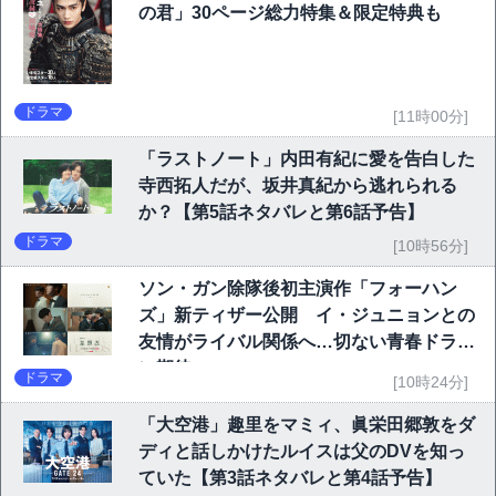
の君」30ページ総力特集＆限定特典も
ドラマ
[11時00分]
「ラストノート」内田有紀に愛を告白した
寺西拓人だが、坂井真紀から逃れられる
か？【第5話ネタバレと第6話予告】
ドラマ
[10時56分]
ソン・ガン除隊後初主演作「フォーハン
ズ」新ティザー公開 イ・ジュニョンとの
友情がライバル関係へ…切ない青春ドラマ
に期待
ドラマ
[10時24分]
「大空港」趣里をマミィ、眞栄田郷敦をダ
ディと話しかけたルイスは父のDVを知っ
ていた【第3話ネタバレと第4話予告】