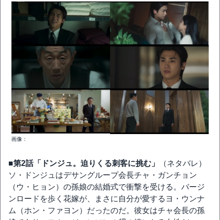
画像：
■第2話「ドンジュ。迫りくる刺客に挑む」
（ネタバレ）
ソ・ドンジュはデサングループ会長チャ・ガンチョン
（ウ・ヒョン）の孫娘の結婚式で衝撃を受ける。バージ
ンロードを歩く花嫁が、まさに自分が愛するヨ・ウンナ
ム（ホン・ファヨン）だったのだ。彼女はチャ会長の孫