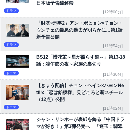
日本版予告編解禁
ドラマ
[12時00分]
「財閥×刑事2」アン・ボヒョン×チョン・
ウンチェの最悪の過去が明らかに…第1話
新予告公開
ドラマ
[11時54分]
BS12「惜花芷～星が照らす道～」第13-18
話：端午節の夜～家族の裏切り
ドラマ
[11時30分]
【きょう配信】チョン・ヘイン×ハヨンNe
tflix「恋は飴模様」見どころと新スチール
（12点）公開
ドラマ
[11時02分]
ジャン・リンホーが表紙を飾る「中国ドラ
マが好き！」第3弾発売へ 「逐玉：翡翠