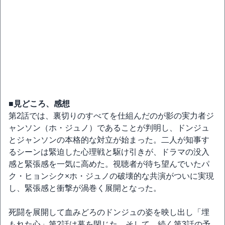
■見どころ、感想
第2話では、裏切りのすべてを仕組んだのが影の実力者ジ
ャンソン（ホ・ジュノ）であることが判明し、ドンジュ
とジャンソンの本格的な対立が始まった。二人が知事す
るシーンは緊迫した心理戦と駆け引きが、ドラマの没入
感と緊張感を一気に高めた。視聴者が待ち望んでいたパ
ク・ヒョンシク×ホ・ジュノの破壊的な共演がついに実現
し、緊張感と衝撃が渦巻く展開となった。
死闘を展開して血みどろのドンジュの姿を映し出し「埋
もれた心」第2話は幕を閉じた。そして、続く第3話の予