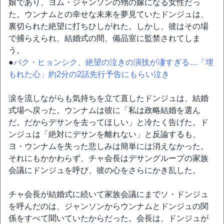
娘であり、ヨム・ジャンソンの甥の嫁になる女性だっ
た。ウンナムとの幸せな未来を夢見ていたドンジュは、
裏切られた絶望に打ちひしがれた。しかし、彼はその場
で捕らえられ、結婚式の間、備品室に監禁されてしま
う。
●
パク・ヒョンシク、絶望の泣きの演技が凄すぎる…「埋
もれた心」約2分の2話先行予告にもらい泣き
涙を流しながらも気持ちを立て直したドンジュは、結婚
式場へ戻った。ウンナムは彼に「私は政略結婚を選ん
だ。だからデサンを去ってほしい」と冷たく告げた。ド
ンジュは「絶対にデサンを離れない」と反論するも、
ヨ・ウンナムを失った悲しみは簡単には消えなかった。
それにもかかわらず、チャ会長はデサングループの家族
会議にドンジュを呼び、彼の心をさらにかき乱した。
チャ会長が結婚式に続いて家族会議にまでソ・ドンジュ
を呼んだのは、ジャンソンからウンナムとドンジュの関
係をすべて聞いていたからだった。会長は、ドンジュが