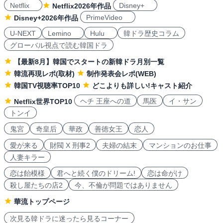
Netflix
Disney+
Netflix2026年作品
PrimeVideo
Disney+2026年作品
U-NEXT
Lemino
Hulu
韓ドラ歴史コラム
グローバル視点で読む韓国ドラ
【最新8月】韓国でスタートの新韓ドラ月別一覧
韓流再現レポ(取材)
制作発表会レポ(WEB)
韓国TV視聴率TOP10
どこよりも詳しい!キャスト紹介
ヘチ 王座への道
馬医
イ・サン
Netflix世界TOP10
トンイ
鬼宮
奇皇后
華政
善徳女王
恋人
愛が来る
財閥 X 刑事2
夫婦の結末
マンションのお仕事
人妻キラー
恋は飴模様
君へと続く僕のドリーム!
恋は命がけ
殺し屋たちの店2
今、不倫が問題ではありません
華流トップページ
次見る韓ドラに迷ったら見るコーナー