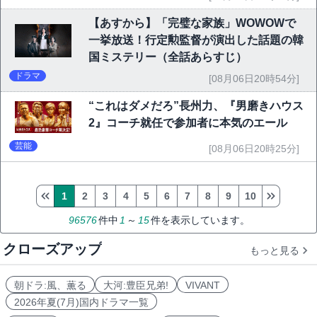
【あすから】「完璧な家族」WOWOWで
一挙放送！行定勲監督が演出した話題の韓
国ミステリー（全話あらすじ）
ドラマ
[08月06日20時54分]
“これはダメだろ”長州力、『男磨きハウス
2』コーチ就任で参加者に本気のエール
芸能
[08月06日20時25分]
1
2
3
4
5
6
7
8
9
10
96576
件中
1
～
15
件を表示しています。
クローズアップ
もっと見る
朝ドラ:風、薫る
大河:豊臣兄弟!
VIVANT
2026年夏(7月)国内ドラマ一覧