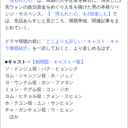
「埋もれた心」
は、韓国の大手企業を舞台に、消失した2
兆ウォンの政治資金をめぐり人生を賭けた男の本格リベ
ンジ・サスペンス。
【「埋もれた心」を2倍楽しむ】
で
は、全話あらすじと見どころ、視聴率他、関連記事をま
とめていく。
ドラマ視聴の前に「
どこよりも詳しい！キャスト・キャ
ラ徹底紹介
」を一読しておくと、より楽しめるはず。
■キャスト
⇒
【相関図・キャスト一覧】
ソ・ドンジュ役：パク・ヒョンシク
ヨム・ジャンソン役：ホ・ジュノ
ヨ・ウンナム役：ホン・ファヨン
ミョン・テグム役：コン・ジホ
ヨム・ヒチョル役：クォン・スヒョン
ホ・テユン役：ユン・サンヒョン
チャ・ガンチョン役：ウ・ヒョン
ほか