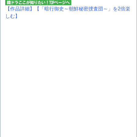
【作品詳細】
【「暗行御史～朝鮮秘密捜査団～」を2倍楽
しむ】