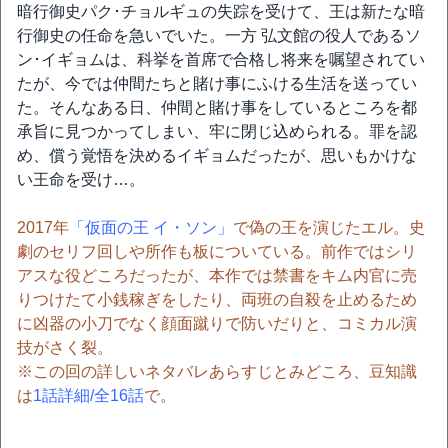
暗行御史パク･チョルギュの失踪を受けて、王は新たな暗
行御史の任命を急いでいた。一方 弘文館の役人であるソ
ン･イギョムは、科挙を首席で合格し将来を嘱望されてい
たが、今では仲間たちと賭け事にふける生活を送ってい
た。そんなある日、仲間と賭け事をしているところを都
承旨に見つかってしまい、牢に閉じ込められる。罪を認
め、償う覚悟を決めるイギョムだったが、思いもかけな
い王命を受け…。
2017年
「仮面の王 イ・ソン」
で偽の王を演じたエル。史
劇のセリフ回しや所作も板についている。前作ではシリ
アスな役どころだったが、本作では禁書をキム内官に売
りつけたて小銭稼ぎをしたり、両班の自殺を止めるため
に凶器の小刀でなく顔面蹴りで防いだりと、コミカル演
技がさく裂。
※この回の詳しいネタバレあらすじとみどころ、豆知識
は
1話詳細/全16話
で。