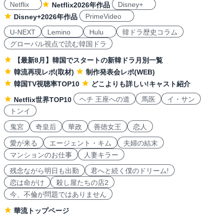
Netflix
Disney+
Netflix2026年作品
PrimeVideo
Disney+2026年作品
U-NEXT
Lemino
Hulu
韓ドラ歴史コラム
グローバル視点で読む韓国ドラ
【最新8月】韓国でスタートの新韓ドラ月別一覧
韓流再現レポ(取材)
制作発表会レポ(WEB)
韓国TV視聴率TOP10
どこよりも詳しい!キャスト紹介
ヘチ 王座への道
馬医
イ・サン
Netflix世界TOP10
トンイ
鬼宮
奇皇后
華政
善徳女王
恋人
愛が来る
エージェント・キム
夫婦の結末
マンションのお仕事
人妻キラー
残念ながら明日も出勤
君へと続く僕のドリーム!
恋は命がけ
殺し屋たちの店2
今、不倫が問題ではありません
華流トップページ