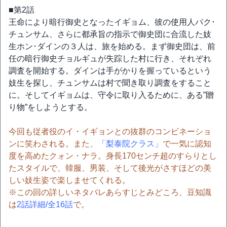
■第2話
王命により暗行御史となったイギョム、彼の使用人パク･
チュンサム、さらに都承旨の指示で御史団に合流した妓
生ホン･ダインの３人は、旅を始める。まず御史団は、前
任の暗行御史チョルギュが失踪した村に行き、それぞれ
調査を開始する。ダインは手がかりを握っているという
妓生を探し、チュンサムは村で聞き取り調査をすること
に。そしてイギョムは、守令に取り入るために、ある”贈
り物”をしようとする。
今回も従者役のイ・イギョンとの抜群のコンビネーショ
ンに笑わされる。また、
「梨泰院クラス」
で一気に認知
度を高めたクォン・ナラ。身長170センチ超のすらりとし
たスタイルで、韓服、男装、そして後光がさすほどの美
しい妓生姿で楽しませてくれる。
※この回の詳しいネタバレあらすじとみどころ、豆知識
は
2話詳細/全16話
で。