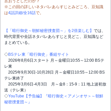
言おうとしたのか？
※この回の詳しいネタバレあらすじとみどころ、豆知識
は
4話詳細/全16話
で。
【「暗行御史～朝鮮秘密捜査団～」を2倍楽しむ】
では、
時代背景や全話ネタバレあらすじと見どこ、豆知識など
まとめている。
◇
BSテレ東「暗行御史」番組サイト
2026年8月6日スタート 月～金曜日10:55～12:00 BSテ
レ東
2025年9月30日-10月28日 月～金曜日10:55～12:00 BS
テレ東終了
2025年3月6日-4月3日 月～金8：15-9：11 地上波初放
送（テレ東）
◇
YouTube【予告編】『暗行御史＜アメンオサ＞～朝鮮
秘密捜査団～』