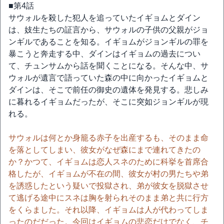
■第4話
サウォルを殺した犯人を追っていたイギョムとダイン
は、妓生たちの証言から、サウォルの子供の父親がジョ
ンギルであることを知る。イギョムがジョンギルの罪を
暴こうと奔走する中、ダインはイギョムの過去につい
て、チュンサムから話を聞くことになる。そんな中、サ
ウォルが遺言で語っていた森の中に向かったイギョムと
ダインは、そこで前任の御史の遺体を発見する。悲しみ
に暮れるイギョムだったが、そこに突如ジョンギルが現
れる。
サウォルは何とか身籠る赤子を出産するも、そのまま命
を落としてしまい、彼女がなぜ森にまで連れてきたの
か？かつて、イギョムは恋人スネのために科挙を首席合
格したが、イギョムが不在の間、彼女が村の男たちや弟
を誘惑したという疑いで投獄され、弟が彼女を脱獄させ
て逃げる途中にスネは胸を射られそのまま弟と共に行方
をくらました。それ以降、イギョムは人が代わってしま
ったのだだった。今回はイギョムの悲恋だけでなく、チ