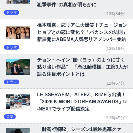
狙撃事件”の真相が明らかに
ドラマ
[13時34分]
橋本環奈、恋リアに大爆笑！チェ・ジョン
ヒョプとの恋に変化？「バカンスの法則」
新展開にABEMA人気恋リアメンバー集結
ドラマ
[13時18分]
チョン・ヘイン“飴（ヨッ）のように甘く
粘り強い作品” 「恋は飴模様」主演3人が
語る注目ポイントとは
ドラマ
[12時57分]
LE SSERAFIM、ATEEZ、RIIZEら出演！
「2026 K-WORLD DREAM AWARDS」U
-NEXTでライブ配信決定
音楽
[12時45分]
「財閥×刑事2」シーズン1最終黒幕クァ