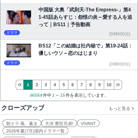
中国版 大奥「武則天-The Empress-」第4
1-45話あらすじ：怨恨の炎～愛する人を追
って｜BS11｜予告動画
ドラマ
[09時00分]
BS12「この結婚は社内秘で」第19-24話：
優しいウソ～恋のはじまり
ドラマ
[09時00分]
1
2
3
4
5
6
7
8
9
10
96564
件中
1
～
15
件を表示しています。
クローズアップ
もっと見る
朝ドラ:風、薫る
大河:豊臣兄弟!
VIVANT
2026年夏(7月)国内ドラマ一覧