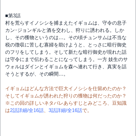
■第3話
村を荒らすイノシシを捕まえたイギョムは、守令の息子
カン･ジョンギルと酒を交わし、狩りに誘われる。しか
し、その獲物というのは…。その頃チュンサムは不当な
税の徴収に苦しむ寡婦を助けようと、とっさに暗行御史
のフリをしてしまう。そして新たな暗行御史が現れた話
は守令にまで伝わることになってしまう。一方 妓生のサ
ウォルはダインとイギョムを森へ連れて行き、真実を話
そうとするが、その瞬間…。
イギョムはどんな方法で巨大イノシシを仕留めたのか？
そしてイギョムが誘われた狩りの獲物は何だったのか？
※この回の詳しいネタバレあらすじとみどころ、豆知識
は
2話詳細/全16話
、
3話詳細/全16話
で。