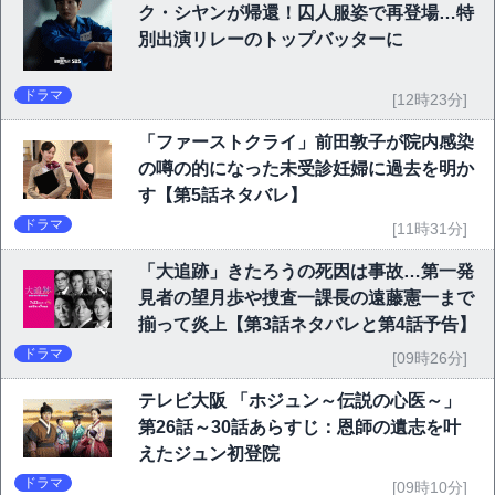
ク・シヤンが帰還！囚人服姿で再登場…特
別出演リレーのトップバッターに
ドラマ
[12時23分]
「ファーストクライ」前田敦子が院内感染
の噂の的になった未受診妊婦に過去を明か
す【第5話ネタバレ】
ドラマ
[11時31分]
「大追跡」きたろうの死因は事故…第一発
見者の望月歩や捜査一課長の遠藤憲一まで
揃って炎上【第3話ネタバレと第4話予告】
ドラマ
[09時26分]
テレビ大阪 「ホジュン～伝説の心医～」
第26話～30話あらすじ：恩師の遺志を叶
えたジュン初登院
ドラマ
[09時10分]