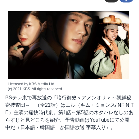
Licensed by KBS Media Ltd.
(c) 2021 KBS. All rights reserved
BSテレ東で再放送の「暗行御史＜アメンオサ＞～朝鮮秘
密捜査団～」（全21話）はエル（キム・ミョンス/INFINIT
E）主演の痛快時代劇。第1話～第5話のネタバレなしのあ
らすじと見どころを紹介、予告動画はYouTubeにて公開
中だ（日本語・韓国語二か国語放送 字幕入り）。