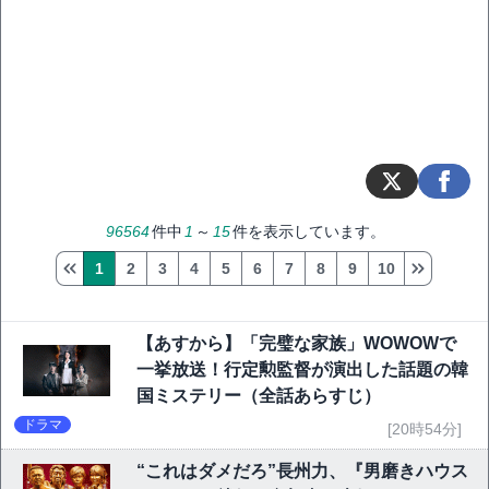
96564
件中
1
～
15
件を表示しています。
1
2
3
4
5
6
7
8
9
10
【あすから】「完璧な家族」WOWOWで
一挙放送！行定勲監督が演出した話題の韓
国ミステリー（全話あらすじ）
ドラマ
[20時54分]
“これはダメだろ”長州力、『男磨きハウス