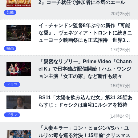
2』コーチ就任で参加者に本気のエール
芸能
[20時25分]
イ・チャンドン監督8年ぶりの新作『可能
な愛』、ヴェネツィア・トロントに続きニ
ューヨーク映画祭にも正式招待 世界3大
映画祭で快挙｜Netflix映画
映画
[17時26分]
「親密なリプリー」Prime Video「Chann
el K」で日本独占配信開始！ハム・ウンジ
ョン主演「女王の家」など新作も続々
ドラマ
[15時57分]
BS11「太陽を飲み込んだ女」第31-35話あ
らすじ：ドゥシクは自宅にルシアを招待
ドラマ
[14時24分]
「人妻キラー」コン・ヒョジンVSハ・ユ
ルリの毒を巡る対決！15年前“クリスマス