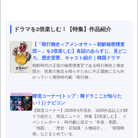
ドラマを2倍楽しむ！【特集】作品紹介
【「暗行御史＜アメンオサ＞～朝鮮秘密捜査
団～」を2倍楽しむ】各話のあらすじ、見どこ
ろ、歴史背景、キャスト紹介｜韓国ドラマ
朝鮮時代の王室の秘密捜査官である暗行御史と御史
団が、民衆の無念を晴らすために不正腐敗に立ち向
かっていく痛快時代劇「暗行御...
韓流コーナー[トップ：韓ドラここが知りた
い！] | ナビコン
【韓流コーナー】2026年4月現在、1600作品以上の韓
ドラ紹介と、韓流ニュース、特集【2倍楽しむ】、イ
ベントレポート、時代劇に役立つ「年表・系図」、
「地図」、「歴史・豆知識・人物紹介」、「韓国映
画」などまとめている。