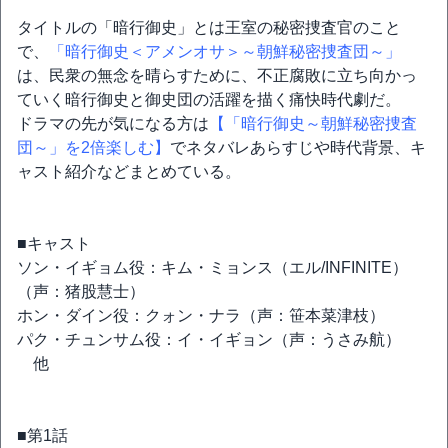
タイトルの「暗行御史」とは王室の秘密捜査官のこと
で、
「暗行御史＜アメンオサ＞～朝鮮秘密捜査団～」
は、民衆の無念を晴らすために、不正腐敗に立ち向かっ
ていく暗行御史と御史団の活躍を描く痛快時代劇だ。
ドラマの先が気になる方は
【「暗行御史～朝鮮秘密捜査
団～」を2倍楽しむ】
でネタバレあらすじや時代背景、キ
ャスト紹介などまとめている。
■キャスト
ソン・イギョム役：キム・ミョンス（エル/INFINITE）
（声：猪股慧士）
ホン・ダイン役：クォン・ナラ（声：笹本菜津枝）
パク・チュンサム役：イ・イギョン（声：うさみ航）
他
■第1話