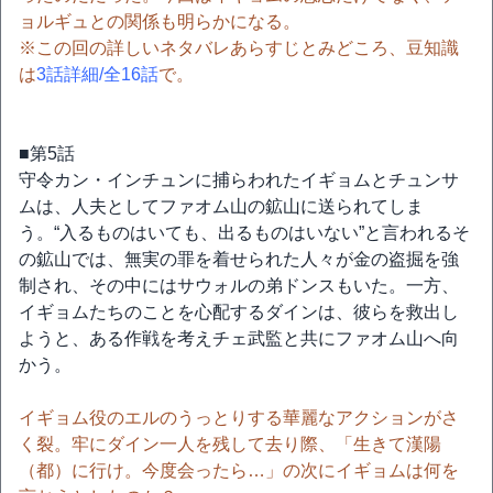
ョルギュとの関係も明らかになる。
※この回の詳しいネタバレあらすじとみどころ、豆知識
は
3話詳細/全16話
で。
■第5話
守令カン・インチュンに捕らわれたイギョムとチュンサ
ムは、人夫としてファオム山の鉱山に送られてしま
う。“入るものはいても、出るものはいない”と言われるそ
の鉱山では、無実の罪を着せられた人々が金の盗掘を強
制され、その中にはサウォルの弟ドンスもいた。一方、
イギョムたちのことを心配するダインは、彼らを救出し
ようと、ある作戦を考えチェ武監と共にファオム山へ向
かう。
イギョム役のエルのうっとりする華麗なアクションがさ
く裂。牢にダイン一人を残して去り際、「生きて漢陽
（都）に行け。今度会ったら…」の次にイギョムは何を