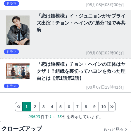
ドラマ
[08月08日08時00分]
「恋は飴模様」イ・ジュニョンがサプライ
ズ出演！チョン・ヘインの“弟分”役で再共
演
ドラマ
[08月08日02時06分]
「恋は飴模様」チョン・ヘインの正体はヤ
クザ！？組織を裏切ってハヨンを救った理
由とは【第1話第2話】
ドラマ
[08月07日19時41分]
1
2
3
4
5
6
7
8
9
10
96593
件中
1
～
15
件を表示しています。
クローズアップ
もっと見る