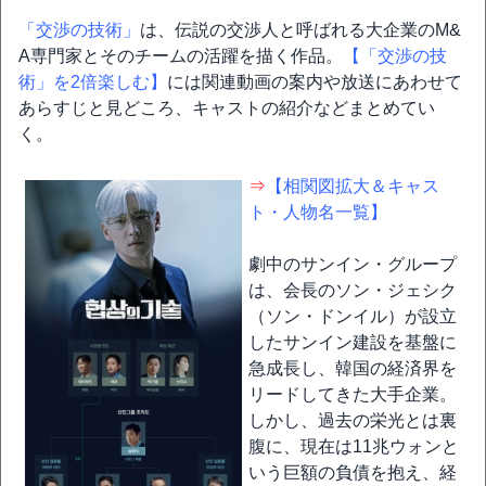
「交渉の技術」
は、伝説の交渉人と呼ばれる大企業のM&
A専門家とそのチームの活躍を描く作品。
【「交渉の技
術」を2倍楽しむ】
には関連動画の案内や放送にあわせて
あらすじと見どころ、キャストの紹介などまとめてい
く。
⇒
【相関図拡大＆キャス
ト・人物名一覧】
劇中のサンイン・グループ
は、会長のソン・ジェシク
（ソン・ドンイル）が設立
したサンイン建設を基盤に
急成長し、韓国の経済界を
リードしてきた大手企業。
しかし、過去の栄光とは裏
腹に、現在は11兆ウォンと
いう巨額の負債を抱え、経