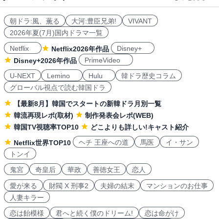
朝ドラ:風、薫る
大河:豊臣兄弟!
VIVANT
2026年夏(7月)国内ドラマ一覧
Netflix
Disney+
Netflix2026年作品
PrimeVideo
Disney+2026年作品
U-NEXT
Lemino
Hulu
韓ドラ歴史コラム
グローバル視点で読む韓国ドラ
【最新8月】韓国でスタートの新韓ドラ月別一覧
韓流再現レポ(取材)
制作発表会レポ(WEB)
韓国TV視聴率TOP10
どこよりも詳しい!キャスト紹介
ヘチ 王座への道
馬医
イ・サン
Netflix世界TOP10
トンイ
鬼宮
奇皇后
華政
善徳女王
恋人
愛が来る
財閥 X 刑事2
夫婦の結末
マンションのお仕事
人妻キラー
恋は飴模様
君へと続く僕のドリーム!
恋は命がけ