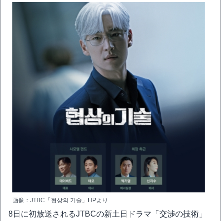
画像：JTBC「협상의 기술」HPより
8日に初放送されるJTBCの新土日ドラマ「交渉の技術」