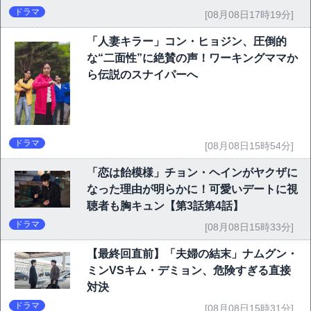
ドラマ
[08月08日17時19分]
「人妻キラー」コン・ヒョジン、圧倒的
な“二面性”に絶賛の声！ワーキングママか
ら伝説のスナイパーへ
ドラマ
[08月08日15時54分]
「恋は飴模様」チョン・ヘインがヤクザに
なった理由が明らかに！可愛いデートに視
聴者も胸キュン【第3話第4話】
ドラマ
[08月08日15時33分]
【最終回直前】「夫婦の結末」ナムグン・
ミンVSキム・デミョン、危険すぎる直接
対決
ドラマ
[08月08日15時31分]