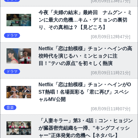
[08月09日13時17分]
今夜「夫婦の結末」最終回 ナムグン・ミ
ンに最大の危機…キム・デミョンの裏切
り、その真相は？【見どころ】
ドラマ
[08月09日12時47分]
Netflix「恋は飴模様」チョン・ヘインの高
校時代を演じるハ・ミンヒョクに注
目！“テハの原点”を初々しく熱演
ドラマ
[08月09日11時21分]
Netflix「恋は飴模様」チョン・ヘインがO
ST熱唱！名場面彩る「君に再び」スペシ
ャルMV公開
音楽
[08月09日11時07分]
「人妻キラー」第3・4話：コン・ヒョジン
が臓器密売組織を一掃、“キングフィッシ
ャー”正体発覚の危機へ【ネタバレ】