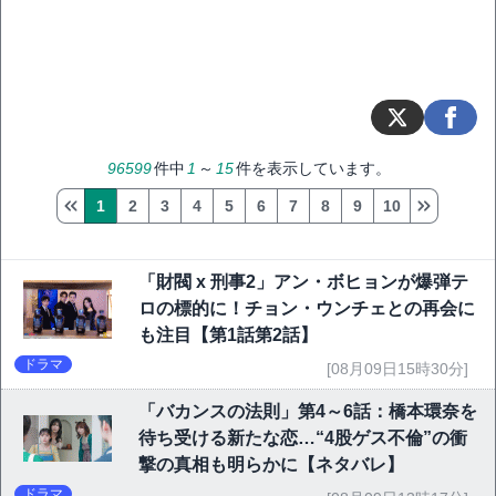
96599
件中
1
～
15
件を表示しています。
1
2
3
4
5
6
7
8
9
10
「財閥 x 刑事2」アン・ボヒョンが爆弾テ
ロの標的に！チョン・ウンチェとの再会に
も注目【第1話第2話】
ドラマ
[08月09日15時30分]
「バカンスの法則」第4～6話：橋本環奈を
待ち受ける新たな恋…“4股ゲス不倫”の衝
撃の真相も明らかに【ネタバレ】
ドラマ