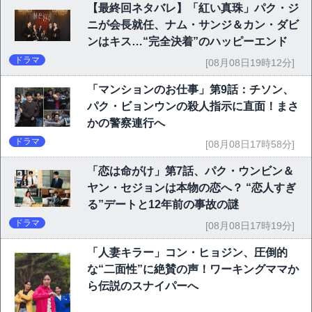
【最終回ネタバレ】「紅い真珠」パク・ジ
ニが会長就任、ナム・サンジ＆カン・ダビ
ンはキス…“完全決着”のハッピーエンド
ドラマ
[08月08日19時12分]
「マンションのお仕事」第9話：チソン、
パク・ビョンウンの殺人指示に直面！まさ
かの警察連行へ
ドラマ
[08月08日17時58分]
「恋は命がけ」第7話、パク・ウンビン＆
ヤン・セジョンは本物の恋へ？ “恋人すぎ
る”デートと12年前の事故の謎
ドラマ
[08月08日17時19分]
「人妻キラー」コン・ヒョジン、圧倒的
な“二面性”に絶賛の声！ワーキングママか
ら伝説のスナイパーへ