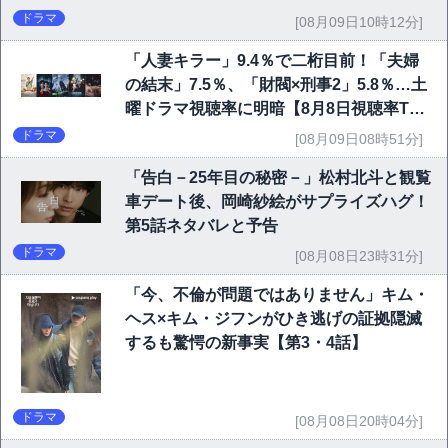
ドラマ
[08月09日10時12分]
「人妻キラー」9.4％で二桁目前！「夫婦
の結末」7.5％、「財閥×刑事2」5.8％…土
曜ドラマ視聴率に明暗【8月8日視聴率TO
P10】
ドラマ
[08月09日08時51分]
「告白－25年目の秘密－」松村北斗と観覧
車デート後、岡崎紗絵がサプライズハグ！
第5話ネタバレと予告
ドラマ
[08月08日23時31分]
「今、不倫が問題ではありません」キム・
ヘス×キム・ジフンがひき逃げの証拠隠滅
するも驚愕の新事実【第3・4話】
ドラマ
[08月08日20時04分]