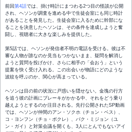
前回
第4話
では、掛け時計にまつわる2つ目の怪談が公開
され、ヘソンが調査を進める中で生徒会室にも同じ時計
があることを発見した。生徒会室に入るために幹部にな
ることを決意したヘソンは、その条件を達成しようと奮
闘し、視聴者に大きな楽しみを提供した。
第5話では、ヘソンが発信者不明の電話を受ける。彼は不
審な人物が誰なのか見当もつかないまま、疑問を解消し
ようと質問を投げかけ、さらに相手の「会おう」という
提案を快く受け入れる。この出会いが物語にどのような
波紋を呼ぶのか、関心が高まっている。
ヘソンは目の前の状況に戸惑いを隠せない。金塊の行方
を追う彼の計画にブレーキがかかる中、それをどう乗り
越えようとするのか注目される。先行公開されたSP動画
では、ヘソンが仲間のアン・ソクホ（チョン・ベス）、
コ・ヨンフン（チョ・ボクレ）、パク・ミジョン（ユ
ン・ガイ）と対策会議を開くも、3人にとんでもないアイ