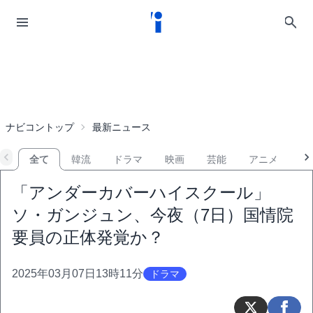
ナビコントップ
最新ニュース
全て
韓流
ドラマ
映画
芸能
アニメ
音
「アンダーカバーハイスクール」
ソ・ガンジュン、今夜（7日）国情院
要員の正体発覚か？
2025年03月07日13時11分
ドラマ