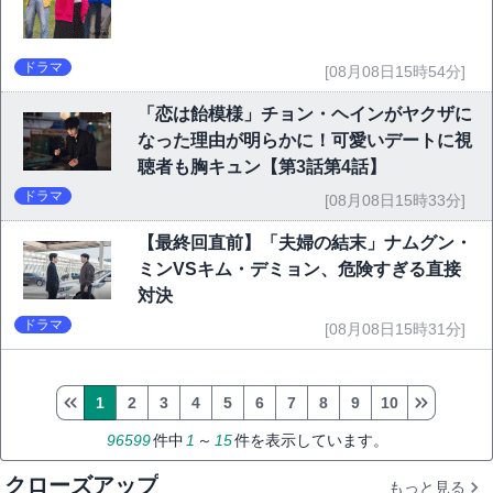
ドラマ
[08月08日15時54分]
「恋は飴模様」チョン・ヘインがヤクザに
なった理由が明らかに！可愛いデートに視
聴者も胸キュン【第3話第4話】
ドラマ
[08月08日15時33分]
【最終回直前】「夫婦の結末」ナムグン・
ミンVSキム・デミョン、危険すぎる直接
対決
ドラマ
[08月08日15時31分]
1
2
3
4
5
6
7
8
9
10
96599
件中
1
～
15
件を表示しています。
クローズアップ
もっと見る