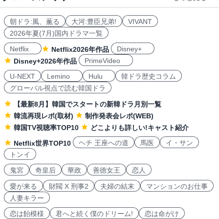
朝ドラ:風、薫る
大河:豊臣兄弟!
VIVANT
2026年夏(7月)国内ドラマ一覧
Netflix
Disney+
Netflix2026年作品
PrimeVideo
Disney+2026年作品
U-NEXT
Lemino
Hulu
韓ドラ歴史コラム
グローバル視点で読む韓国ドラ
【最新8月】韓国でスタートの新韓ドラ月別一覧
韓流再現レポ(取材)
制作発表会レポ(WEB)
韓国TV視聴率TOP10
どこよりも詳しい!キャスト紹介
ヘチ 王座への道
馬医
イ・サン
Netflix世界TOP10
トンイ
鬼宮
奇皇后
華政
善徳女王
恋人
愛が来る
財閥 X 刑事2
夫婦の結末
マンションのお仕事
人妻キラー
恋は飴模様
君へと続く僕のドリーム!
恋は命がけ