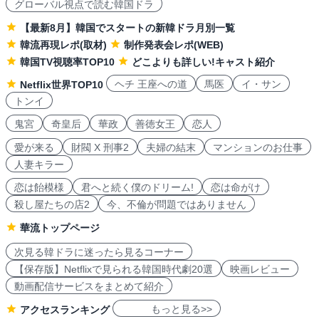
グローバル視点で読む韓国ドラ
【最新8月】韓国でスタートの新韓ドラ月別一覧
韓流再現レポ(取材)
制作発表会レポ(WEB)
韓国TV視聴率TOP10
どこよりも詳しい!キャスト紹介
ヘチ 王座への道
馬医
イ・サン
Netflix世界TOP10
トンイ
鬼宮
奇皇后
華政
善徳女王
恋人
愛が来る
財閥 X 刑事2
夫婦の結末
マンションのお仕事
人妻キラー
恋は飴模様
君へと続く僕のドリーム!
恋は命がけ
殺し屋たちの店2
今、不倫が問題ではありません
華流トップページ
次見る韓ドラに迷ったら見るコーナー
【保存版】Netflixで見られる韓国時代劇20選
映画レビュー
動画配信サービスをまとめて紹介
もっと見る>>
アクセスランキング