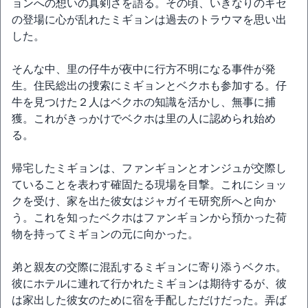
ョンへの想いの真剣さを語る。その頃、いきなりのギセ
の登場に心が乱れたミギョンは過去のトラウマを思い出
した。
そんな中、里の仔牛が夜中に行方不明になる事件が発
生。住民総出の捜索にミギョンとベクホも参加する。仔
牛を見つけた２人はベクホの知識を活かし、無事に捕
獲。これがきっかけでベクホは里の人に認められ始め
る。
帰宅したミギョンは、ファンギョンとオンジュが交際し
ていることを表わす確固たる現場を目撃。これにショッ
クを受け、家を出た彼女はジャガイモ研究所へと向か
う。これを知ったベクホはファンギョンから預かった荷
物を持ってミギョンの元に向かった。
弟と親友の交際に混乱するミギョンに寄り添うベクホ。
彼にホテルに連れて行かれたミギョンは期待するが、彼
は家出した彼女のために宿を手配しただけだった。弄ば