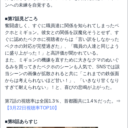
ンへの未練を自覚する。
■第7話見どころ
奮闘虚しく、すぐに職員達に関係を知られてしまったベ
クホとミギョン。彼女との関係を誤魔化そうとせず、す
ぐに認めたベクホに視聴者からは「言い訳をしなかった
ベクホの対応が完璧過ぎた」、「職員の人達と同じよう
に盛り上がった！」と高評価が聞かれている。
また、ミギョンの機嫌を直すために大きなクマのぬいぐ
るみを買ってきたベクホのシーンも人気で、SNSでは該
当シーンの画像が拡散されると共に「これまでの鉄仮面
からは考えられないほど甘い！」、「いきなり甘くなり
すぎて耐えられない」！と、喜びの悲鳴が上がった。
第7話の視聴率は全国1.3％、首都圏共に1.4％だった。⇒
【3月22日視聴率TOP10】
■第8話あらすじ