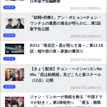
日本版予告編解禁
ドラマ
[08月07日12時00分]
「財閥×刑事2」アン・ボヒョン×チョン・
ウンチェの最悪の過去が明らかに…第1話
新予告公開
ドラマ
[08月07日11時54分]
BS12「惜花芷～星が照らす道～」第13-18
話：端午節の夜～家族の裏切り
ドラマ
[08月07日11時30分]
【きょう配信】チョン・ヘイン×ハヨンNe
tflix「恋は飴模様」見どころと新スチール
（12点）公開
ドラマ
[08月07日11時02分]
ジャン・リンホーが表紙を飾る「中国ドラ
マが好き！」第3弾発売へ 「逐玉：翡翠