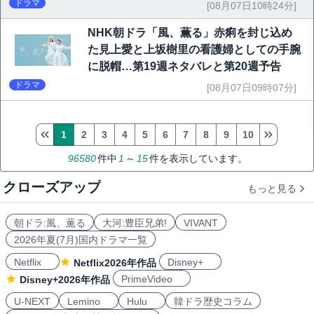
ドラマ
[08月07日10時24分]
NHK朝ドラ「風、薫る」赤痢を封じ込め
た見上愛と上坂樹里の看護婦としての手腕
に脱帽…第19週ネタバレと第20週予告
ドラマ
[08月07日09時07分]
1
2
3
4
5
6
7
8
9
10
96580
件中
1
～
15
件を表示しています。
クローズアップ
もっと見る
朝ドラ:風、薫る
大河:豊臣兄弟!
VIVANT
2026年夏(7月)国内ドラマ一覧
Netflix
Disney+
Netflix2026年作品
PrimeVideo
Disney+2026年作品
U-NEXT
Lemino
Hulu
韓ドラ歴史コラム