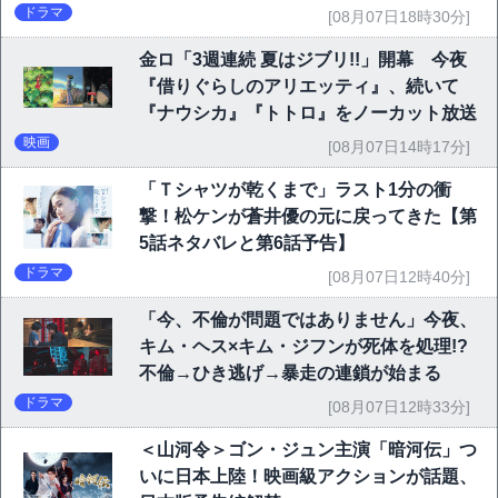
ドラマ
[08月07日18時30分]
金ロ「3週連続 夏はジブリ!!」開幕 今夜
『借りぐらしのアリエッティ』、続いて
『ナウシカ』『トトロ』をノーカット放送
映画
[08月07日14時17分]
「Ｔシャツが乾くまで」ラスト1分の衝
撃！松ケンが蒼井優の元に戻ってきた【第
5話ネタバレと第6話予告】
ドラマ
[08月07日12時40分]
「今、不倫が問題ではありません」今夜、
キム・ヘス×キム・ジフンが死体を処理!?
不倫→ひき逃げ→暴走の連鎖が始まる
ドラマ
[08月07日12時33分]
＜山河令＞ゴン・ジュン主演「暗河伝」つ
いに日本上陸！映画級アクションが話題、