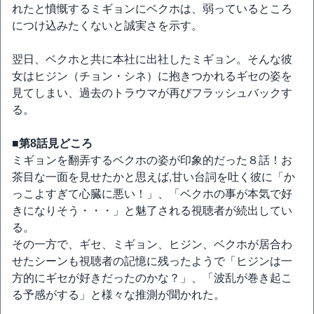
れたと憤慨するミギョンにベクホは、弱っているところ
につけ込みたくないと誠実さを示す。
翌日、ベクホと共に本社に出社したミギョン。そんな彼
女はヒジン（チョン・シネ）に抱きつかれるギセの姿を
見てしまい、過去のトラウマが再びフラッシュバックす
る。
■第8話見どころ
ミギョンを翻弄するベクホの姿が印象的だった８話！お
茶目な一面を見せたかと思えば,甘い台詞を吐く彼に「か
っこよすぎて心臓に悪い！」、「ベクホの事が本気で好
きになりそう・・・」と魅了される視聴者が続出してい
る。
その一方で、ギセ、ミギョン、ヒジン、ベクホが居合わ
せたシーンも視聴者の記憶に残ったようで「ヒジンは一
方的にギセが好きだったのかな？」、「波乱が巻き起こ
る予感がする」と様々な推測が聞かれた。