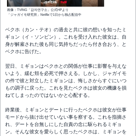
画像：TVING「감자연구소」公式HPより
「ジャガイモ研究所」Netflixで1日から独占配信中
ベクホ（カン・テオ）の過去と共に彼の想いを知ったミ
ギョン（イ・ソンビン）。これを受け入れた彼女は、自
身が解雇された後も同じ気持ちだったら付き合おう、と
ベクホに告げた。
翌日、ミギョンはベクホとの関係が仕事に影響を与えな
いよう、緩む頬を必死で押さえる。しかし、ジャガイモ
の件で彼と対立したミギョンは、悔しさからすぐにいつ
もの調子に戻った。これを見たベクホは彼女の機嫌を損
ねてしまったのではないかと心配する。
終業後、ミギョンとデートに行ったベクホは彼女が仕事
モードから抜け出せていない事を察する。これを指摘さ
れ、デートを台無しにした自責の念に駆られるミギョ
ン。そんな彼女を愛らしく思ったベクホは、ミギョンを