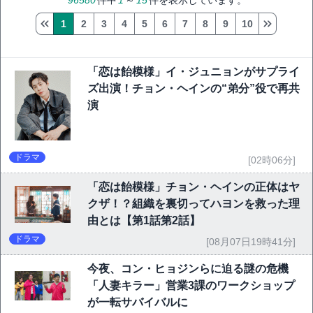
96580
件中
1
～
15
件を表示しています。
1
2
3
4
5
6
7
8
9
10
「恋は飴模様」イ・ジュニョンがサプライ
ズ出演！チョン・ヘインの“弟分”役で再共
演
ドラマ
[02時06分]
「恋は飴模様」チョン・ヘインの正体はヤ
クザ！？組織を裏切ってハヨンを救った理
由とは【第1話第2話】
ドラマ
[08月07日19時41分]
今夜、コン・ヒョジンらに迫る謎の危機
「人妻キラー」営業3課のワークショップ
が一転サバイバルに