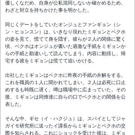
優しくなだめ、自身が公私混同しないか確かめるため、
わざと対立を持ちかけた事を明かした。
同じくデートをしていたオンジュとファンギョン（シ
ン・ヒョンスン）は、いきなり現れたミギョンとベクホ
の姿を見て、慌てて身を隠す。彼らが２人の関係に驚く
頃、ベクホはオンジュが書いた過激な手紙をミギョンか
らの手紙と勘違いして読んでしまう。内容に動揺し、帰
宅する彼をミギョンは慌てて追いかける。
出社したミギョンはベクホに昨夜の手紙の弁解をする。
これを職員の１人に聞かれてしまい、２人は必死に口止
めするも時既に遅く、噂は職場中に広まっていた。その
後、ミギョンは同僚達に自らの口でベクホとの関係を公
表した。
そんな中、ギセ（イ・ハクジュ）は、スパイとしてジャ
ガイモ研究所に送ったイ課長からミギョンとベクホの交
際を知らされる。これにショックを受けた彼は、ミギョ