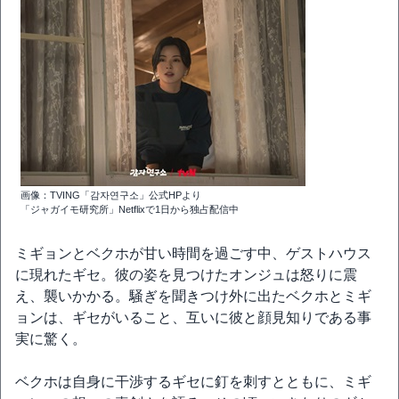
画像：TVING「감자연구소」公式HPより
「ジャガイモ研究所」Netflixで1日から独占配信中
ミギョンとベクホが甘い時間を過ごす中、ゲストハウス
に現れたギセ。彼の姿を見つけたオンジュは怒りに震
え、襲いかかる。騒ぎを聞きつけ外に出たベクホとミギ
ョンは、ギセがいること、互いに彼と顔見知りである事
実に驚く。
ベクホは自身に干渉するギセに釘を刺すとともに、ミギ