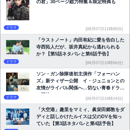
の君」30ページ総力特集＆限定特典も
ドラマ
[08月07日11時00分]
「ラストノート」内田有紀に愛を告白した
寺西拓人だが、坂井真紀から逃れられる
か？【第5話ネタバレと第6話予告】
ドラマ
[08月07日10時56分]
ソン・ガン除隊後初主演作「フォーハン
ズ」新ティザー公開 イ・ジュニョンとの
友情がライバル関係へ…切ない青春ドラマ
に期待
ドラマ
[08月07日10時24分]
「大空港」趣里をマミィ、眞栄田郷敦をダ
ディと話しかけたルイスは父のDVを知っ
ていた【第3話ネタバレと第4話予告】