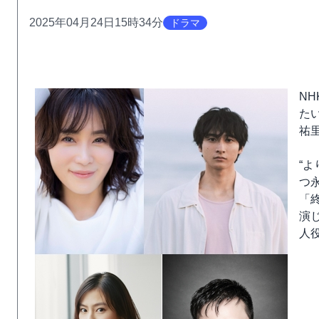
2025年04月24日15時34分
ドラマ
NH
た
祐
“
つ
「
演
人