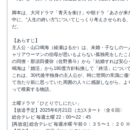
脚本は、大河ドラマ「青天を衝け」や朝ドラ「あさが来
中に、“人生の終い方”についてじっくり考えさせられる
だ。
【あらすじ】
主人公・山口鳴海（綾瀬はるか）は、未婚・子なしの一
ャリアウーマンの伯母が思いもよらない孤独死をしたこ
の同僚・那須田優弥（佐野勇斗）から「結婚すれば安心
鳴海は「婚活」から180度方針転換して「終活」につい
これは、30代後半独身の主人公が、時に世間の常識に
て当たり前に思っていた周囲の人々に感謝しながら、よ
って模索する物語。
土曜ドラマ「ひとりでしにたい」
【放送予定】2025年6月21日（土)スタート〈全６回〉
総合テレビ 毎週土曜 22：00〜22：45
[再放送] 総合テレビ 毎週水曜 午前０：３５〜１：２０ 