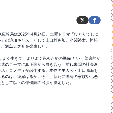
K広報局は2025年4月24日、土曜ドラマ「ひとりでしに
い」の追加キャストとして山口紗弥加、小関裕太、恒松
里、満島真之介を発表した。
よりよく生きて、よりよく死ぬための準備”という普遍的か
永遠のテーマに真正面から向き合う、前代未聞の社会派
終活」コメディが誕生する。本作の主人公・山口鳴海を
じるのは、綾瀬はるか。今回、新たに鳴海の家族や元恋
役として以下の俳優陣の出演が決定した。