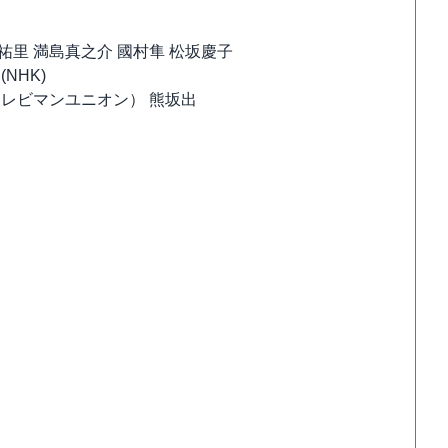
祐里 満島真之介 國村隼 松坂慶子
NHK)
テレビマンユニオン） 熊坂出