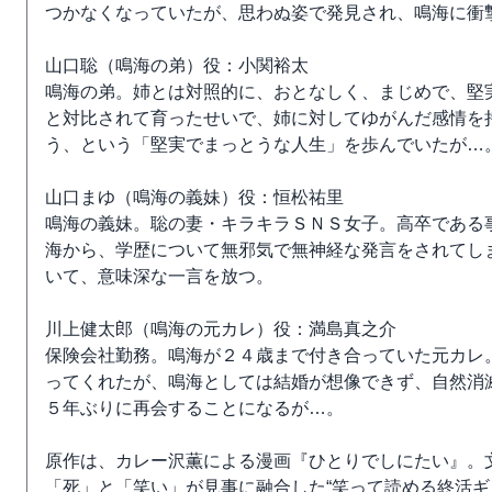
つかなくなっていたが、思わぬ姿で発見され、鳴海に衝
山口聡（鳴海の弟）役：小関裕太
鳴海の弟。姉とは対照的に、おとなしく、まじめで、堅
と対比されて育ったせいで、姉に対してゆがんだ感情を
う、という「堅実でまっとうな人生」を歩んでいたが…
山口まゆ（鳴海の義妹）役：恒松祐里
鳴海の義妹。聡の妻・キラキラＳＮＳ女子。高卒である
海から、学歴について無邪気で無神経な発言をされてし
いて、意味深な一言を放つ。
川上健太郎（鳴海の元カレ）役：満島真之介
保険会社勤務。鳴海が２４歳まで付き合っていた元カレ
ってくれたが、鳴海としては結婚が想像できず、自然消
５年ぶりに再会することになるが…。
原作は、カレー沢薫による漫画『ひとりでしにたい』。
「死」と「笑い」が見事に融合した“笑って読める終活ギ