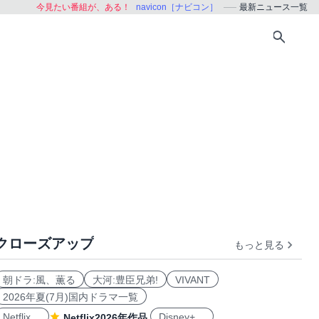
今見たい番組が、ある！
navicon［ナビコン］
最新ニュース一覧
クローズアップ
もっと見る
朝ドラ:風、薫る
大河:豊臣兄弟!
VIVANT
2026年夏(7月)国内ドラマ一覧
Netflix
Disney+
Netflix2026年作品