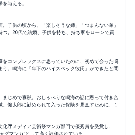
撃を与える。
実。子供の頃から、「楽しそうな姉」「つまんない弟」
持つ。20代で結婚、子供を持ち、持ち家をローンで買
。
事をコンプレックスに思っていたのに、初めて会った鳴
まう。鳴海に「年下のハイスペック彼氏」ができたと聞
。まじめで寡黙。おしゃべりな鳴海の話に黙って付き合
滅。健太郎に勧められて入った保険を見直すために、１
文化庁メディア芸術祭マンガ部門で優秀賞を受賞し、
ャグマンガ”として高く評価されている。