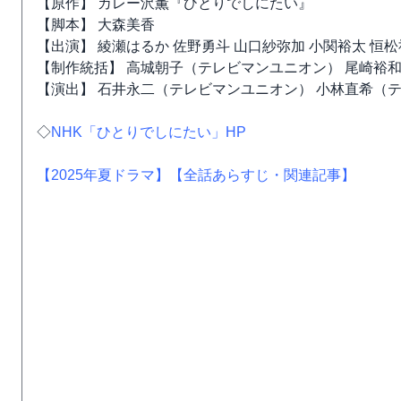
【原作】 カレー沢薫『ひとりでしにたい』
【脚本】 大森美香
【出演】 綾瀬はるか 佐野勇斗 山口紗弥加 小関裕太 恒松
【制作統括】 高城朝子（テレビマンユニオン） 尾崎裕和(
【演出】 石井永二（テレビマンユニオン） 小林直希（
◇
NHK「ひとりでしにたい」HP
【2025年夏ドラマ】
【全話あらすじ・関連記事】