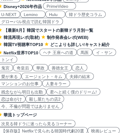
PrimeVideo
Disney+2026年作品
U-NEXT
Lemino
Hulu
韓ドラ歴史コラム
グローバル視点で読む韓国ドラ
【最新8月】韓国でスタートの新韓ドラ月別一覧
韓流再現レポ(取材)
制作発表会レポ(WEB)
韓国TV視聴率TOP10
どこよりも詳しい!キャスト紹介
ヘチ 王座への道
馬医
イ・サン
Netflix世界TOP10
トンイ
鬼宮
奇皇后
華政
善徳女王
恋人
愛が来る
エージェント・キム
夫婦の結末
マンションのお仕事
人妻キラー
残念ながら明日も出勤
君へと続く僕のドリーム!
恋は命がけ
殺し屋たちの店2
今、不倫が問題ではありません
華流トップページ
次見る韓ドラに迷ったら見るコーナー
【保存版】Netflixで見られる韓国時代劇20選
映画レビュー