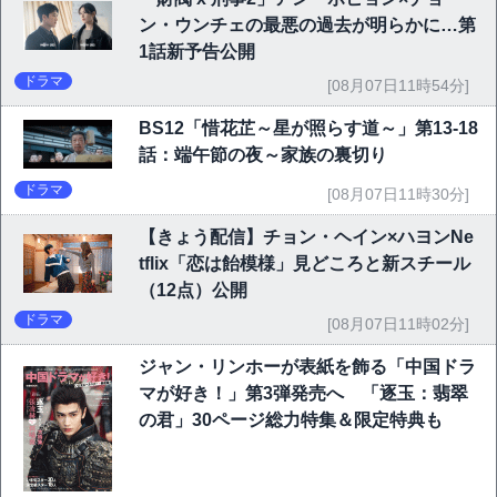
ン・ウンチェの最悪の過去が明らかに…第
1話新予告公開
ドラマ
[08月07日11時54分]
BS12「惜花芷～星が照らす道～」第13-18
話：端午節の夜～家族の裏切り
ドラマ
[08月07日11時30分]
【きょう配信】チョン・ヘイン×ハヨンNe
tflix「恋は飴模様」見どころと新スチール
（12点）公開
ドラマ
[08月07日11時02分]
ジャン・リンホーが表紙を飾る「中国ドラ
マが好き！」第3弾発売へ 「逐玉：翡翠
の君」30ページ総力特集＆限定特典も