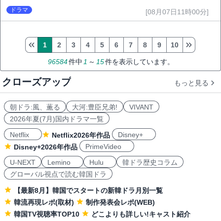
ドラマ
[08月07日11時00分]
1
2
3
4
5
6
7
8
9
10
96584
件中
1
～
15
件を表示しています。
クローズアップ
もっと見る
朝ドラ:風、薫る
大河:豊臣兄弟!
VIVANT
2026年夏(7月)国内ドラマ一覧
Netflix
Disney+
Netflix2026年作品
PrimeVideo
Disney+2026年作品
U-NEXT
Lemino
Hulu
韓ドラ歴史コラム
グローバル視点で読む韓国ドラ
【最新8月】韓国でスタートの新韓ドラ月別一覧
韓流再現レポ(取材)
制作発表会レポ(WEB)
韓国TV視聴率TOP10
どこよりも詳しい!キャスト紹介