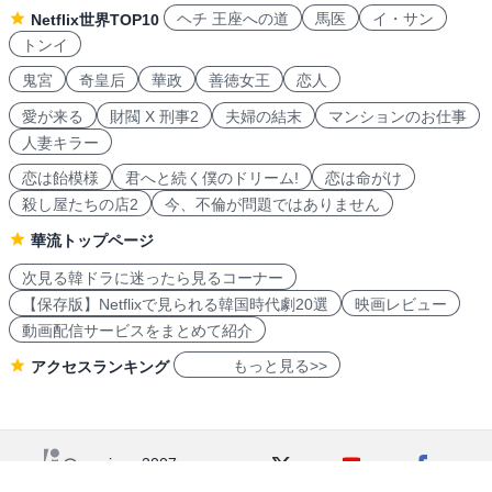
ヘチ 王座への道
馬医
イ・サン
Netflix世界TOP10
トンイ
鬼宮
奇皇后
華政
善徳女王
恋人
愛が来る
財閥 X 刑事2
夫婦の結末
マンションのお仕事
人妻キラー
恋は飴模様
君へと続く僕のドリーム!
恋は命がけ
殺し屋たちの店2
今、不倫が問題ではありません
華流トップページ
次見る韓ドラに迷ったら見るコーナー
【保存版】Netflixで見られる韓国時代劇20選
映画レビュー
動画配信サービスをまとめて紹介
もっと見る>>
アクセスランキング
navicon 2007