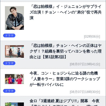
「恋は飴模様」イ・ジュニョンがサプライ
ズ出演！チョン・ヘインの“弟分”役で再共
演
ドラマ
[02時06分]
「恋は飴模様」チョン・ヘインの正体はヤ
クザ！？組織を裏切ってハヨンを救った理
由とは【第1話第2話】
ドラマ
[08月07日19時41分]
今夜、コン・ヒョジンらに迫る謎の危機
「人妻キラー」営業3課のワークショップ
が一転サバイバルに
ドラマ
[08月07日18時30分]
金ロ「3週連続 夏はジブリ!!」開幕 今夜