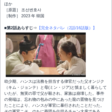
ほか
［原題］ 조선변호사
［制作］ 2023 年 韓国
■第2話あらすじ
⇒
【完全ネタバレ（2話/16話版）】
幼少期、ハンスは法務を担当する律官だった父オンジク
（キム・ジョンテ）と母(ミン・ジア)と慎ましく暮らして
いたが、無実の罪で父が殺され、家族は崩壊した。事件
の発端は、忘れ物の包みの中にあった龍の置物を見つけ
たことにより、ハンスが軍官に暴行されたことだった。
その軍官こそ、のちに商団を仕切るチャン大房である。