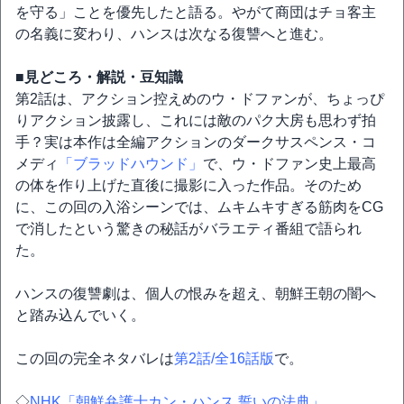
を守る」ことを優先したと語る。やがて商団はチョ客主
の名義に変わり、ハンスは次なる復讐へと進む。
■見どころ・解説・豆知識
第2話は、アクション控えめのウ・ドファンが、ちょっぴ
りアクション披露し、これには敵のパク大房も思わず拍
手？実は本作は全編アクションのダークサスペンス・コ
メディ
「ブラッドハウンド」
で、ウ・ドファン史上最高
の体を作り上げた直後に撮影に入った作品。そのため
に、この回の入浴シーンでは、ムキムキすぎる筋肉をCG
で消したという驚きの秘話がバラエティ番組で語られ
た。
ハンスの復讐劇は、個人の恨みを超え、朝鮮王朝の闇へ
と踏み込んでいく。
この回の完全ネタバレは
第2話/全16話版
で。
◇
NHK「朝鮮弁護士カン・ハンス 誓いの法典」