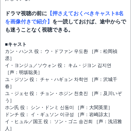
ドラマ視聴の前に
【押さえておくべきキャスト8名
を画像付きで紹介】
を一読しておけば、途中からで
も迷うことなく視聴できる。
■キャスト
カン・ハンス 役： ウ・ドファン 우도환 ［声：松岡禎
丞］
イ・ヨンジュ／ソウォン 役： キム・ジヨン 김지연
［声：明坂聡美］
ユ・ジソン 役： チャ・ハギョン 차학연 ［声：沢城千
春］
ユ・ジェセ 役： チョン・ホジン 천호진 ［声：及川いぞ
う］
ホン氏 役： シン・ドンミ 신동미 ［声：大関英里］
ドンチ 役： イ・ギュソン 이규성 ［声：岩崎諒太］
イ・ヒュル／国王 役： ソン・ゴニ 송건희 ［声：浅沼雅
人］