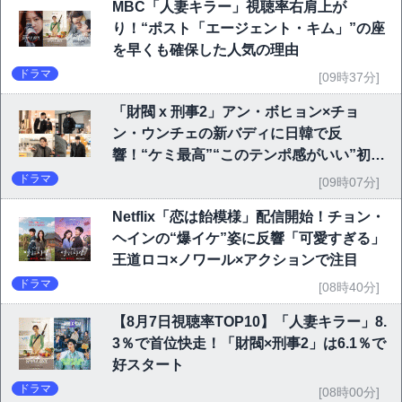
MBC「人妻キラー」視聴率右肩上が
り！“ポスト「エージェント・キム」”の座
を早くも確保した人気の理由
ドラマ
[09時37分]
「財閥 x 刑事2」アン・ボヒョン×チョ
ン・ウンチェの新バディに日韓で反
響！“ケミ最高”“このテンポ感がいい”初回
6.1％で好発進
ドラマ
[09時07分]
Netflix「恋は飴模様」配信開始！チョン・
ヘインの“爆イケ”姿に反響「可愛すぎる」
王道ロコ×ノワール×アクションで注目
ドラマ
[08時40分]
【8月7日視聴率TOP10】「人妻キラー」8.
3％で首位快走！「財閥×刑事2」は6.1％で
好スタート
ドラマ
[08時00分]