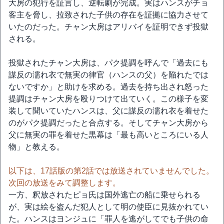
大房の犯行を証言し、逆転劇が完成。実はハンスがチョ
客主を脅し、拉致された子供の存在を証拠に協力させて
いたのだった。チャン大房はアリバイを証明できず投獄
される。
投獄されたチャン大房は、パク提調を呼んで「過去にも
謀反の濡れ衣で無実の律官（ハンスの父）を陥れたでは
ないですか」と助けを求める。過去を持ち出され怒った
提調はチャン大房を殴りつけて出ていく。この様子を変
装して聞いていたハンスは、父に謀反の濡れ衣を着せた
のがパク提調だったと合点する。そしてチャン大房から
父に無実の罪を着せた黒幕は「最も高いところにいる人
物」と教える。
以下は、17話版の第2話では放送されていませんでした。
次回の放送をみて調整します。
一方、釈放されたピョ氏は国外逃亡の船に乗せられる
が、実は絵を盗んだ犯人として明の使臣に見抜かれてい
た。ハンスはヨンジュに「罪人を逃がしてでも子供の命