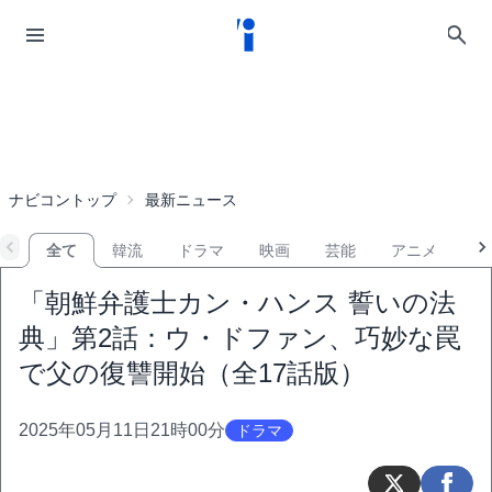
ナビコントップ
最新ニュース
全て
韓流
ドラマ
映画
芸能
アニメ
音
「朝鮮弁護士カン・ハンス 誓いの法
典」第2話：ウ・ドファン、巧妙な罠
で父の復讐開始（全17話版）
2025年05月11日21時00分
ドラマ