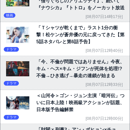
『借りぐらしのアリエッティ』、続いて
『ナウシカ』『トトロ』をノーカット放送
映画
[08月07日14時17分]
「Ｔシャツが乾くまで」ラスト1分の衝
撃！松ケンが蒼井優の元に戻ってきた【第
5話ネタバレと第6話予告】
ドラマ
[08月07日12時40分]
「今、不倫が問題ではありません」今夜、
キム・ヘス×キム・ジフンが死体を処理!?
不倫→ひき逃げ→暴走の連鎖が始まる
ドラマ
[08月07日12時33分]
＜山河令＞ゴン・ジュン主演「暗河伝」つ
いに日本上陸！映画級アクションが話題、
日本版予告編解禁
ドラマ
[08月07日12時00分]
「財閥 x 刑事2」アン・ボヒョン×チョ