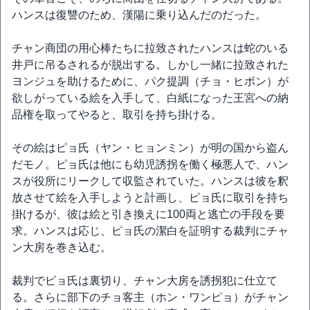
ハンスは復讐のため、漢陽に乗り込んだのだった。
チャン商団の用心棒たちに拉致されたハンスは蛇のいる
井戸に吊るされるが脱出する。しかし一緒に拉致された
ヨンジュを助けるために、パク提調（チョ・ヒボン）が
欲しがっている絵を入手して、白紙になった王宮への納
品権を取ってやると、取引を持ち掛ける。
その絵はピョ氏（ヤン・ヒョンミン）が明の国から盗ん
だモノ。ピョ氏は他にも幼児誘拐を働く極悪人で、ハン
スが役所にリークして収監されていた。ハンスは彼を釈
放させて絵を入手しようと計画し、ピョ氏に取引を持ち
掛けるが、彼は絵と引き換えに100両と逃亡の手段を要
求。ハンスは応じ、ピョ氏の潔白を証明する裁判にチャ
ン大房を巻き込む。
裁判でピョ氏は裏切り、チャン大房を誘拐犯に仕立て
る。さらに部下のチョ客主（ホン・ワンピョ）がチャン