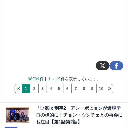
96599
件中
1
～
15
件を表示しています。
1
2
3
4
5
6
7
8
9
10
「財閥 x 刑事2」アン・ボヒョンが爆弾テ
ロの標的に！チョン・ウンチェとの再会に
も注目【第1話第2話】