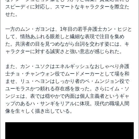
スピーディに対応し、スマートなキャラクターを際立た
せた。
一方のムン・ガヨンは、1年目の若手弁護士カン・ヒジと
して、情熱あふれる眼差しと繊細な表現で注目を集め
た。共演者の目を見つめながら台詞を交わす姿には、キ
ャラクターに対する誠実さと強い意志が感じられた。
また、カン・ユソクはエネルギッシュなおしゃべり弁護
士チョ・チャンウォン役でムードメーカーとして場を和
ませ、リュ・ヘヨンはしっかり者のペ・ムンジョン役で
ユーモラスかつ頼れる存在感を放った。さらにイム・ソ
ンジェは、表では穏やかで内面は個人主義者というギャ
ップのあるハ・サンギをリアルに体現。現代の職場人間
像を生々しく描き出している。