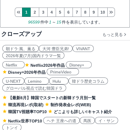
1
2
3
4
5
6
7
8
9
10
96599
件中
1
～
15
件を表示しています。
クローズアップ
もっと見る
朝ドラ:風、薫る
大河:豊臣兄弟!
VIVANT
2026年夏(7月)国内ドラマ一覧
Netflix
Disney+
Netflix2026年作品
PrimeVideo
Disney+2026年作品
U-NEXT
Lemino
Hulu
韓ドラ歴史コラム
グローバル視点で読む韓国ドラ
【最新8月】韓国でスタートの新韓ドラ月別一覧
韓流再現レポ(取材)
制作発表会レポ(WEB)
韓国TV視聴率TOP10
どこよりも詳しい!キャスト紹介
ヘチ 王座への道
馬医
イ・サン
Netflix世界TOP10
トンイ