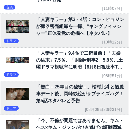
音楽
[11時07分]
「人妻キラー」第3・4話：コン・ヒョジン
が臓器密売組織を一掃、“キングフィッシ
ャー”正体発覚の危機へ【ネタバレ】
ドラマ
[10時12分]
「人妻キラー」9.4％で二桁目前！「夫婦
の結末」7.5％、「財閥×刑事2」5.8％…土
曜ドラマ視聴率に明暗【8月8日視聴率TO
P10】
ドラマ
[08時51分]
「告白－25年目の秘密－」松村北斗と観覧
車デート後、岡崎紗絵がサプライズハグ！
第5話ネタバレと予告
ドラマ
[08月08日23時31分]
「今、不倫が問題ではありません」キム・
ヘス×キム・ジフンがひき逃げの証拠隠滅