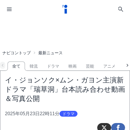
ナビコントップ
最新ニュース
全て
韓流
ドラマ
映画
芸能
アニメ
音
イ・ジョンソク×ムン・ガヨン主演新
ドラマ「瑞草洞」台本読み合わせ動画
＆写真公開
2025年05月23日22時11分
ドラマ