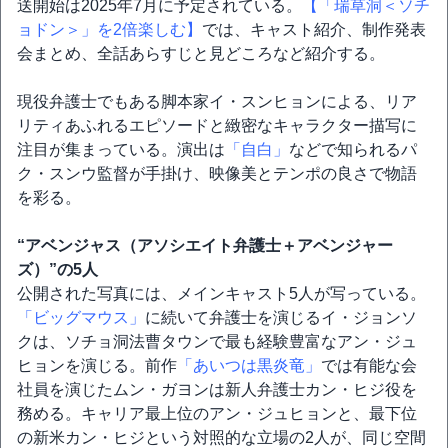
送開始は2025年7月に予定されている。
【「瑞草洞＜ソチ
ョドン＞」を2倍楽しむ】
では、キャスト紹介、制作発表
会まとめ、全話あらすじと見どころなど紹介する。
現役弁護士でもある脚本家イ・スンヒョンによる、リア
リティあふれるエピソードと緻密なキャラクター描写に
注目が集まっている。演出は
「自白」
などで知られるパ
ク・スンウ監督が手掛け、映像美とテンポの良さで物語
を彩る。
“アベンジャス（アソシエイト弁護士＋アベンジャー
ズ）”の5人
公開された写真には、メインキャスト5人が写っている。
「ビッグマウス」
に続いて弁護士を演じるイ・ジョンソ
クは、ソチョ洞法曹タウンで最も経験豊富なアン・ジュ
ヒョンを演じる。前作
「あいつは黒炎竜」
では有能な会
社員を演じたムン・ガヨンは新人弁護士カン・ヒジ役を
務める。キャリア最上位のアン・ジュヒョンと、最下位
の新米カン・ヒジという対照的な立場の2人が、同じ空間