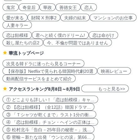
鬼宮
奇皇后
華政
善徳女王
恋人
愛が来る
財閥 X 刑事2
夫婦の結末
マンションのお仕事
人妻キラー
恋は飴模様
君へと続く僕のドリーム!
恋は命がけ
殺し屋たちの店2
今、不倫が問題ではありません
華流トップページ
次見る韓ドラに迷ったら見るコーナー
【保存版】Netflixで見られる韓国時代劇20選
映画レビュー
動画配信サービスをまとめて紹介
もっと見る>>
アクセスランキング8月8日～8月9日
① どこよりも詳しい！「恋は飴模様」キャ...
② 【恋は飴模様】（全12話）韓国ドラマ...
③ 「Ｔシャツが乾くまで」ラスト1分の衝...
④ 「恋は飴模様」チョン・ヘインの正体は...
⑤ 松村北斗「告白－25年目の秘密－」浅...
⑥ 密輸～新たな出発「ウンヒの涙」第66...