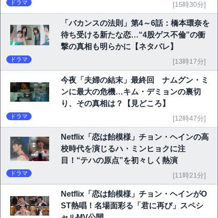
ドラマ
[15時30分]
「バカンスの法則」第4～6話：橋本環奈を
待ち受ける新たな恋…“4股ゲス不倫”の衝
撃の真相も明らかに【ネタバレ】
ドラマ
[13時17分]
今夜「夫婦の結末」最終回 ナムグン・ミ
ンに最大の危機…キム・デミョンの裏切
り、その真相は？【見どころ】
ドラマ
[12時47分]
Netflix「恋は飴模様」チョン・ヘインの高
校時代を演じるハ・ミンヒョクに注
目！“テハの原点”を初々しく熱演
ドラマ
[11時21分]
Netflix「恋は飴模様」チョン・ヘインがO
ST熱唱！名場面彩る「君に再び」スペシ
ャルMV公開