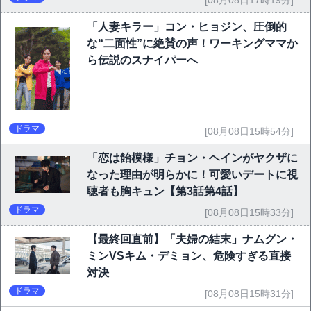
「人妻キラー」コン・ヒョジン、圧倒的
な“二面性”に絶賛の声！ワーキングママか
ら伝説のスナイパーへ
ドラマ
[08月08日15時54分]
「恋は飴模様」チョン・ヘインがヤクザに
なった理由が明らかに！可愛いデートに視
聴者も胸キュン【第3話第4話】
ドラマ
[08月08日15時33分]
【最終回直前】「夫婦の結末」ナムグン・
ミンVSキム・デミョン、危険すぎる直接
対決
ドラマ
[08月08日15時31分]