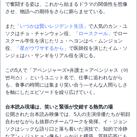
で奮闘する姿は、これから始まるドラマの関係性を想像
させ、物語への期待をさらに膨らませている。
また
「いつかは賢いレジデント生活」
で人気のカン・ユ
ソクはチョ・チャンウォン役、
「ロースクール」
でロー
スクール学生を演じたリュ・ヘヨンはペ・ムンジョン
役
、「星がウワサするから」
で医師役を演じたイム・ソ
ンジェはハ・サンギをリアル役を演じる。
この5人で「アベンジャーズ×弁護士＝アベンジャス（어
변저스）」というユニット名で、仕事に追われながら
も、食事の時間には集まり笑い合う―そんな人間らしさ
を軸にしたエピソードを繰り広げていく。
台本読み現場は、笑いと緊張が交錯する熱気の場
公開された台本読み映像では、5人の主演俳優たちが初顔
合わせながらも抜群のチームワークを発揮。イ・ジョン
ソクはシックな語り口と落ち着いた演技で、知的で冷静
なアン・ジュヒョン像をしっかりと構築。質疑応答にも