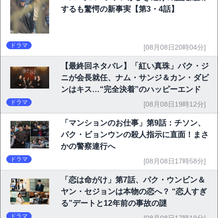
するも驚愕の新事実【第3・4話】
ドラマ
[08月08日20時04分]
【最終回ネタバレ】「紅い真珠」パク・ジ
ニが会長就任、ナム・サンジ＆カン・ダビ
ンはキス…“完全決着”のハッピーエンド
ドラマ
[08月08日19時12分]
「マンションのお仕事」第9話：チソン、
パク・ビョンウンの殺人指示に直面！まさ
かの警察連行へ
ドラマ
[08月08日17時58分]
「恋は命がけ」第7話、パク・ウンビン＆
ヤン・セジョンは本物の恋へ？ “恋人すぎ
る”デートと12年前の事故の謎
ドラマ
[08月08日17時19分]