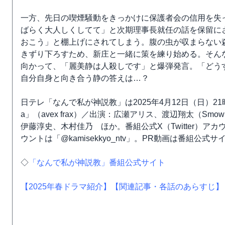
一方、先日の喫煙騒動をきっかけに保護者会の信用を失
ばらく大人しくしてて」と次期理事長就任の話を保留に
おこう」と棚上げにされてしまう。腹の虫が収まらない
きずり下ろすため、新庄と一緒に策を練り始める。そんな
向かって、「麗美静は人殺しです」と爆弾発言。「どう
自分自身と向き合う静の答えは…？
日テレ「なんで私が神説教」は2025年4月12日（日）2
a」（avex frax）／出演：広瀬アリス、渡辺翔太（S
伊藤淳史、木村佳乃 ほか。番組公式X（Twitter）アカウントは
ウントは「@kamisekkyo_ntv」。PR動画は番組公式
◇
「なんで私が神説教」番組公式サイト
【2025年春ドラマ紹介】
【関連記事・各話のあらすじ】