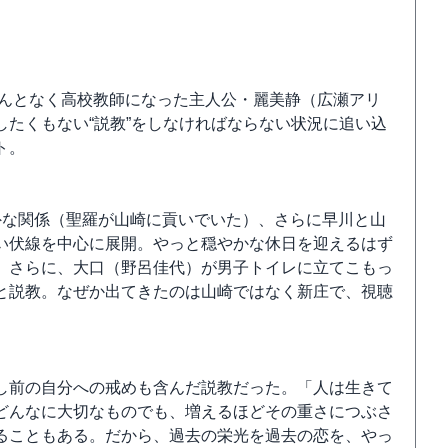
んとなく高校教師になった主人公・麗美静（広瀬アリ
たくもない“説教”をしなければならない状況に追い込
ト。
外な関係（聖羅が山崎に貢いでいた）、さらに早川と山
い伏線を中心に展開。やっと穏やかな休日を迎えるはず
。さらに、大口（野呂佳代）が男子トイレに立てこもっ
と説教。なぜか出てきたのは山崎ではなく新庄で、視聴
し前の自分への戒めも含んだ説教だった。「人は生きて
どんなに大切なものでも、増えるほどその重さにつぶさ
ることもある。だから、過去の栄光を過去の恋を、やっ