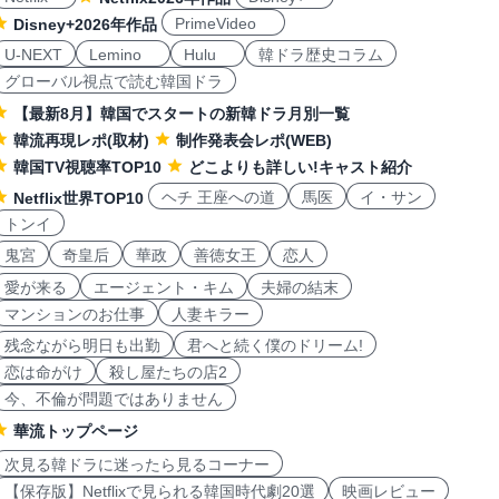
PrimeVideo
Disney+2026年作品
U-NEXT
Lemino
Hulu
韓ドラ歴史コラム
グローバル視点で読む韓国ドラ
【最新8月】韓国でスタートの新韓ドラ月別一覧
韓流再現レポ(取材)
制作発表会レポ(WEB)
韓国TV視聴率TOP10
どこよりも詳しい!キャスト紹介
ヘチ 王座への道
馬医
イ・サン
Netflix世界TOP10
トンイ
鬼宮
奇皇后
華政
善徳女王
恋人
愛が来る
エージェント・キム
夫婦の結末
マンションのお仕事
人妻キラー
残念ながら明日も出勤
君へと続く僕のドリーム!
恋は命がけ
殺し屋たちの店2
今、不倫が問題ではありません
華流トップページ
次見る韓ドラに迷ったら見るコーナー
【保存版】Netflixで見られる韓国時代劇20選
映画レビュー