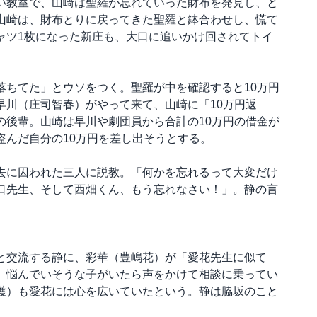
い教室で、山崎は聖羅が忘れていった財布を発見し、と
山崎は、財布とりに戻ってきた聖羅と鉢合わせし、慌て
ャツ1枚になった新庄も、大口に追いかけ回されてトイ
落ちてた」とウソをつく。聖羅が中を確認すると10万円
早川（庄司智春）がやって来て、山崎に「10万円返
の後輩。山崎は早川や劇団員から合計の10万円の借金が
盗んだ自分の10万円を差し出そうとする。
去に囚われた三人に説教。「何かを忘れるって大変だけ
口先生、そして西畑くん、もう忘れなさい！」。静の言
と交流する静に、彩華（豊嶋花）が「愛花先生に似て
、悩んでいそうな子がいたら声をかけて相談に乗ってい
護）も愛花には心を広いていたという。静は脇坂のこと