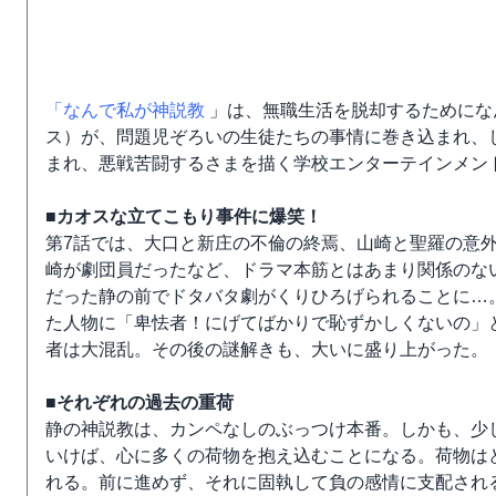
「なんで私が神説教
」は、無職生活を脱却するためにな
ス）が、問題児ぞろいの生徒たちの事情に巻き込まれ、し
まれ、悪戦苦闘するさまを描く学校エンターテインメン
■カオスな立てこもり事件に爆笑！
第7話では、大口と新庄の不倫の終焉、山崎と聖羅の意
崎が劇団員だったなど、ドラマ本筋とはあまり関係のな
だった静の前でドタバタ劇がくりひろげられることに…
た人物に「卑怯者！にげてばかりで恥ずかしくないの」
者は大混乱。その後の謎解きも、大いに盛り上がった。
■それぞれの過去の重荷
静の神説教は、カンペなしのぶっつけ本番。しかも、少
いけば、心に多くの荷物を抱え込むことになる。荷物は
れる。前に進めず、それに固執して負の感情に支配され