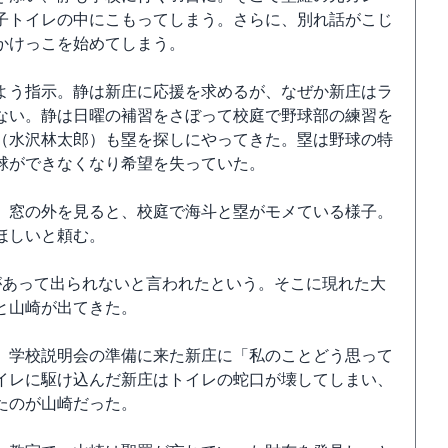
子トイレの中にこもってしまう。さらに、別れ話がこじ
かけっこを始めてしまう。
よう指示。静は新庄に応援を求めるが、なぜか新庄はラ
ない。静は日曜の補習をさぼって校庭で野球部の練習を
（水沢林太郎）も塁を探しにやってきた。塁は野球の特
球ができなくなり希望を失っていた。
。窓の外を見ると、校庭で海斗と塁がモメている様子。
ほしいと頼む。
があって出られないと言われたという。そこに現れた大
と山崎が出てきた。
、学校説明会の準備に来た新庄に「私のことどう思って
イレに駆け込んだ新庄はトイレの蛇口が壊してしまい、
たのが山崎だった。