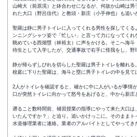
山崎大（前原滉）と鉢合わせになるが、何故か山崎は男
れた大口（野呂佳代）と教頭・新庄（小手伸也）も追い
聖羅は静に男子トイレに入ってくれる男性を探してくる
ンニングシャツ姿で「忙しい」と言って力になってくれ
眺めている西畑塁（林裕太）に声をかける。そこへ海斗
待生として入学したが、交通事故で右手に怪我をし、野
静が帰らずしびれを切らした聖羅は男子トイレを離れる
校庭に下りた聖羅は、海斗と塁に男子トイレの中を見て
2人がトイレを確認すると、確かに中に人がいるが事情
口が突然トイレに向かって怒号をあげると、中から新庄
遡ること数時間前、補習授業の指導にやって来た大口は
いたんですか？」と迫り。追いかけっこに。そのままト
水道修理業者に連絡。業者のアルバイトとしてやってき