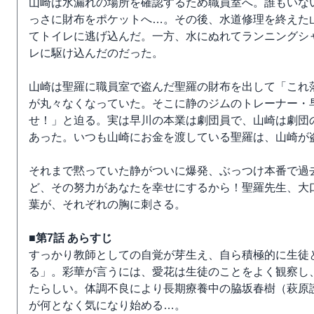
山崎は水漏れの場所を確認するため職員室へ。誰もいな
っさに財布をポケットへ…。その後、水道修理を終えた
てトイレに逃げ込んだ。一方、水にぬれてランニングシ
レに駆け込んだのだった。
山崎は聖羅に職員室で盗んだ聖羅の財布を出して「これ
が丸々なくなっていた。そこに静のジムのトレーナー・
せ！」と迫る。実は早川の本業は劇団員で、山崎は劇団
あった。いつも山崎にお金を渡している聖羅は、山崎が
それまで黙っていた静がついに爆発、ぶっつけ本番で過
ど、その努力があなたを幸せにするから！聖羅先生、大
葉が、それぞれの胸に刺さる。
■第7話 あらすじ
すっかり教師としての自覚が芽生え、自ら積極的に生徒
る」。彩華が言うには、愛花は生徒のことをよく観察し
たらしい。体調不良により長期療養中の脇坂春樹（萩原
が何となく気になり始める…。