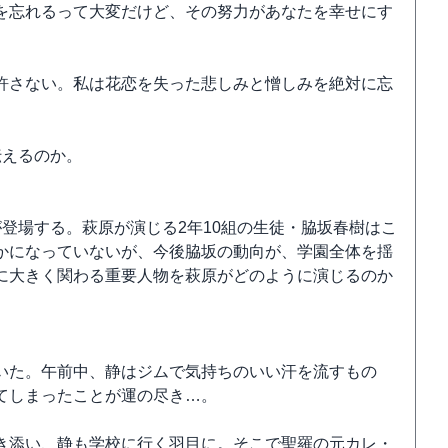
を忘れるって大変だけど、その努力があなたを幸せにす
許さない。私は花恋を失った悲しみと憎しみを絶対に忘
伝えるのか。
登場する。萩原が演じる2年10組の生徒・脇坂春樹はこ
かになっていないが、今後脇坂の動向が、学園全体を揺
に大きく関わる重要人物を萩原がどのように演じるのか
いた。午前中、静はジムで気持ちのいい汗を流すもの
てしまったことが運の尽き…。
き添い、静も学校に行く羽目に。そこで聖羅の元カレ・