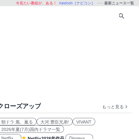
今見たい番組が、ある！
navicon［ナビコン］
最新ニュース一覧
クローズアップ
もっと見る
朝ドラ:風、薫る
大河:豊臣兄弟!
VIVANT
2026年夏(7月)国内ドラマ一覧
Netflix
Disney+
Netflix2026年作品