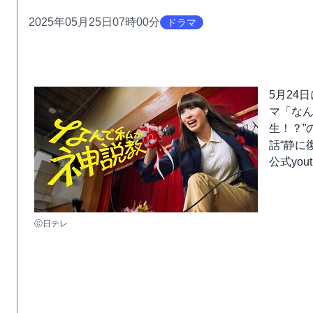
2025年05月25日07時00分
ドラマ
5月24
マ「なん
生！？”
話“静に
公式yo
ⓒ日テレ