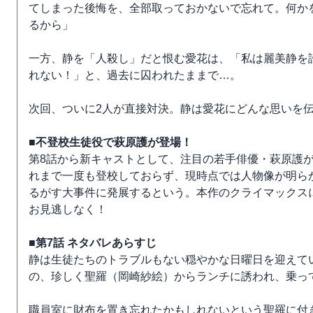
てしまった後悔を、全部取っておかないで忘れて。何か
るから」
一方、静を「人殺し」だと恨む愛花は、「私は麗美静を
れない！」と、過去に囚われたままで…。
次回、ついに2人が直接対決。静は愛花にどんな思いを
■不登校生徒役で萩原護が登場！
第8話から新キャストとして、注目の若手俳優・萩原護が
れまで一度も登校しておらず、現時点では人物像が明ら
るがす大事件に発展するという。本作のクライマックス
お見逃しなく！
■第7話 ネタバレあらすじ
静は生徒たちのトラブルもない穏やかな日曜日を迎えて
の、珍しく聖羅（岡崎紗絵）からランチに誘われ、乗っ
職員室に財布を置き忘れたかもしれないという聖羅に付