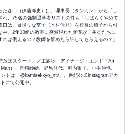
った森口（伊藤淳史）は、理事長（ダンカン）から「し
され、75名の強制退学者リストの件も「しばらくやめて
森口は、目障りな京子（木村佳乃）を校長の椅子から引
中、2年10組の教室に突然現れた愛花が、生徒たちに
すれば償えるの？教師を辞めたら許してもらえるの？」
1時放送スタート。／主題歌：アイナ・ジ・エンド「Ari
mow Man）、岡崎紗絵、野呂佳代、堀内敬子、小手伸也、
「@kamisekkyo_ntv」。番組公式Instagramアカ
サイトにて公開中。