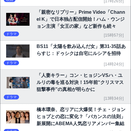
[17時26分]
「親密なリプリー」Prime Video「Chann
el K」で日本独占配信開始！ハム・ウンジ
ョン主演「女王の家」など新作も続々
ドラマ
[15時57分]
BS11「太陽を飲み込んだ女」第31-35話あ
らすじ：ドゥシクは自宅にルシアを招待
ドラマ
[14時24分]
「人妻キラー」コン・ヒョジンVSハ・ユ
ルリの毒を巡る対決！15年前“クリスマス
狙撃事件”の真相が明らかに
ドラマ
[13時34分]
橋本環奈、恋リアに大爆笑！チェ・ジョン
ヒョプとの恋に変化？「バカンスの法則」
新展開にABEMA人気恋リアメンバー集結