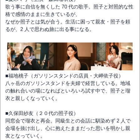
歌う事に自信を無くした 70 代の歌手。照子と対照的な性
格で感情のままに生きているが、
なぜか照子とは気が合う。生活に困って親友・照子を頼
るが、2 人で思わぬ旅に出る事になる。
■福地桃子（ガソリンスタンドの店員・大岬依子役）
八ヶ岳のガソリンスタンドを夫婦で経営している。地域
の触れ合いの場になればといろいろ試す中で、照子と瑠
衣と親しくなっていく。
■久保田紗友（２０代の照子役）
同窓会で瑠衣と再会。同級生との会話に馴染めず 2 人で
会場を抜け出し、心に抱えたままだった思いを明かし親
友となっていく。