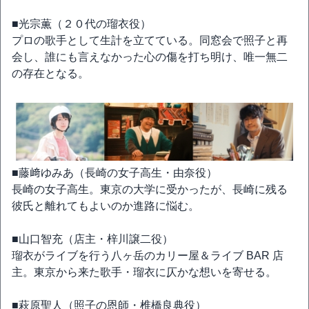
■光宗薫（２０代の瑠衣役）
プロの歌手として生計を立てている。同窓会で照子と再
会し、誰にも言えなかった心の傷を打ち明け、唯一無二
の存在となる。
■藤﨑ゆみあ（長崎の女子高生・由奈役）
長崎の女子高生。東京の大学に受かったが、長崎に残る
彼氏と離れてもよいのか進路に悩む。
■山口智充（店主・梓川譲二役）
瑠衣がライブを行う八ヶ岳のカリー屋＆ライブ BAR 店
主。東京から来た歌手・瑠衣に仄かな想いを寄せる。
■萩原聖人（照子の恩師・椎橋良典役）