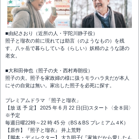
■由紀さおり（近所の人・宇陀川静子役）
照子と瑠衣の前に現れては助言（のようなもの）を残
す、八ヶ岳で暮らしている（らしい）妖精のような謎の
老女。
■大和田伸也（照子の夫・西村寿朗役）
照子の夫。照子を家政婦の様に扱うモラハラ夫だが本人
にその自覚は無い。家出した照子を必死に探す。
プレミアムドラマ 「照子と瑠衣」
【放 送 予 定】 2025 年 6 月 22 日(日)スタート〈全８回〉
※予定
毎週日曜22時～22 時 45 分（BS＆BS プレミアム４K）
【原作】『照子と瑠衣』 井上荒野
【脚本・ディレクター】 大九明子(『家族だから愛したん