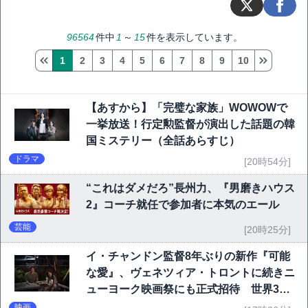
96564
件中
1
～
15
件を表示しています。
1
2
3
4
5
6
7
8
9
10
【あすから】「完璧な家族」WOWOWで
一挙放送！行定勲監督が演出した話題の韓
国ミステリー（全話あらすじ）
ドラマ
[20時54分]
“これはダメだろ”長州力、『男磨きハウス
2』コーチ就任で参加者に本気のエール
芸能
[20時25分]
イ・チャンドン監督8年ぶりの新作『可能
な愛』、ヴェネツィア・トロントに続きニ
ューヨーク映画祭にも正式招待 世界3大
映画祭で快挙｜Netflix映画
映画