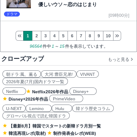
優しいウソ～恋のはじまり
ドラマ
[09時00分]
1
2
3
4
5
6
7
8
9
10
96564
件中
1
～
15
件を表示しています。
クローズアップ
もっと見る
朝ドラ:風、薫る
大河:豊臣兄弟!
VIVANT
2026年夏(7月)国内ドラマ一覧
Netflix
Disney+
Netflix2026年作品
PrimeVideo
Disney+2026年作品
U-NEXT
Lemino
Hulu
韓ドラ歴史コラム
グローバル視点で読む韓国ドラ
【最新8月】韓国でスタートの新韓ドラ月別一覧
韓流再現レポ(取材)
制作発表会レポ(WEB)