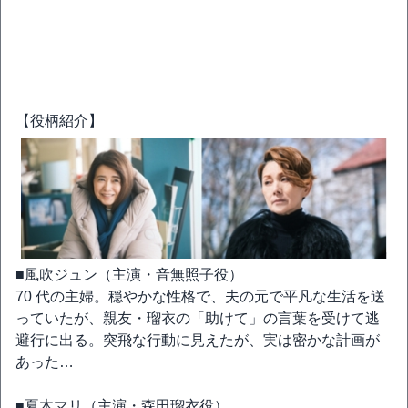
【役柄紹介】
■風吹ジュン（主演・音無照子役）
70 代の主婦。穏やかな性格で、夫の元で平凡な生活を送
っていたが、親友・瑠衣の「助けて」の言葉を受けて逃
避行に出る。突飛な行動に見えたが、実は密かな計画が
あった…
■夏木マリ（主演・森田瑠衣役）