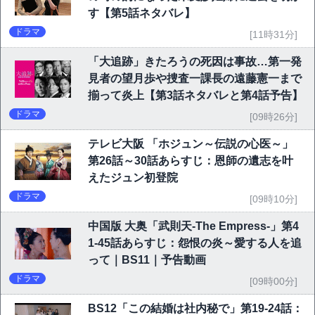
す【第5話ネタバレ】
ドラマ
[11時31分]
「大追跡」きたろうの死因は事故…第一発
見者の望月歩や捜査一課長の遠藤憲一まで
揃って炎上【第3話ネタバレと第4話予告】
ドラマ
[09時26分]
テレビ大阪 「ホジュン～伝説の心医～」
第26話～30話あらすじ：恩師の遺志を叶
えたジュン初登院
ドラマ
[09時10分]
中国版 大奥「武則天-The Empress-」第4
1-45話あらすじ：怨恨の炎～愛する人を追
って｜BS11｜予告動画
ドラマ
[09時00分]
BS12「この結婚は社内秘で」第19-24話：