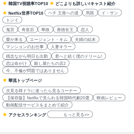
韓国TV視聴率TOP10
どこよりも詳しい!キャスト紹介
ヘチ 王座への道
馬医
イ・サン
Netflix世界TOP10
トンイ
鬼宮
奇皇后
華政
善徳女王
恋人
愛が来る
エージェント・キム
夫婦の結末
マンションのお仕事
人妻キラー
残念ながら明日も出勤
君へと続く僕のドリーム!
恋は命がけ
殺し屋たちの店2
今、不倫が問題ではありません
華流トップページ
次見る韓ドラに迷ったら見るコーナー
【保存版】Netflixで見られる韓国時代劇20選
映画レビュー
動画配信サービスをまとめて紹介
もっと見る>>
アクセスランキング