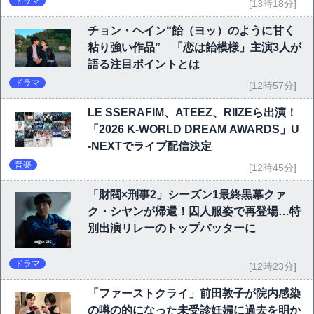
ドラマ
[13時18分]
チョン・ヘイン“飴（ヨッ）のように甘く
粘り強い作品” 「恋は飴模様」主演3人が
語る注目ポイントとは
ドラマ
[12時57分]
LE SSERAFIM、ATEEZ、RIIZEら出演！
「2026 K-WORLD DREAM AWARDS」U
-NEXTでライブ配信決定
音楽
[12時45分]
「財閥×刑事2」シーズン1最終黒幕クァ
ク・シヤンが帰還！囚人服姿で再登場…特
別出演リレーのトップバッターに
ドラマ
[12時23分]
「ファーストクライ」前田敦子が院内感染
の噂の的になった未受診妊婦に過去を明か