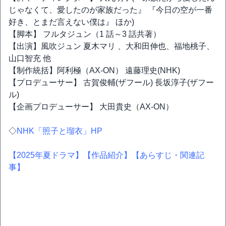
じゃなくて、愛したのが家族だった』 『今日の空が一番
好き、とまだ言えない僕は』 ほか)
【脚本】 フルタジュン（1 話～3 話共著）
【出演】風吹ジュン 夏木マリ 、大和田伸也、福地桃子、
山口智充 他
【制作統括】阿利極（AX-ON） 遠藤理史(NHK)
【プロデューサー】 古賀俊輔(ザフール) 長坂淳子(ザフー
ル)
【企画プロデューサー】 大田貴史（AX-ON）
◇
NHK「照子と瑠衣」HP
【2025年夏ドラマ】
【作品紹介】
【あらすじ・関連記
事】