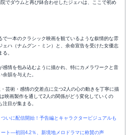
病院でダウムと再び鉢合わせしたジェハは、ここで初め
るで一本のクラシック映画を観ているような叙情的な雰
ジェハ（ナムグン・ミン）と、余命宣告を受けた女優志
まる。
が感情を包み込むように描かれ、特にカメラワークと音
い余韻を与えた。
生・芸術・感情の交差点に立つ2人の心の動きを丁寧に描
後は映画製作を通して2人の関係がどう変化していくの
も注目が集まる。
」ついに配信開始！予告編とキャラクタービジュアルも
ート―初回4.2％、新境地メロドラマに称賛の声