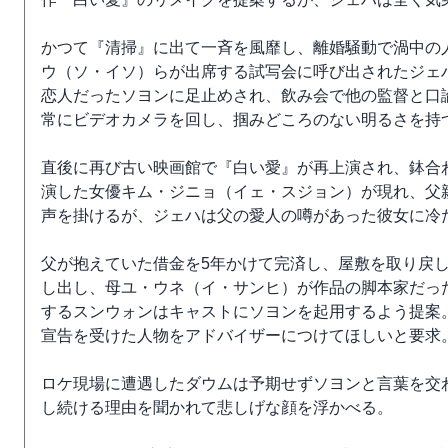
かつて『清掃』に出て一斉を風靡し、離婚騒動で渦中の
ウ（ソ・イソ）らが出席する試写会に呼び出されたジェ
恋人だったソヨンに足止めされ、飲み会で他の監督と口
常にビデオカメラを回し、掴みどころのない明るさを持
直後に再び古い映画館で『白い愛』が再上演され、鉢合
演した女優キム・ジニョ（イェ・スジョン）が現れ、父
声を掛けるが、ジェハは父の愛人の噂があった彼女に冷
父が抱えていた借金を5年かけて完済し、屋敷を取り戻
し出し、母ユ・ウネ（イ・サンヒ）が作品の脚本家だっ
するスンウォンはキャストにソヨンを起用するよう提案
宣告を受けた人物をアドバイザーにつけてほしいと要求
ロケ現場に遭遇したダウムは予期せずソヨンと言葉を交
し続ける理由を聞かれて悲しげな顔を浮かべる。