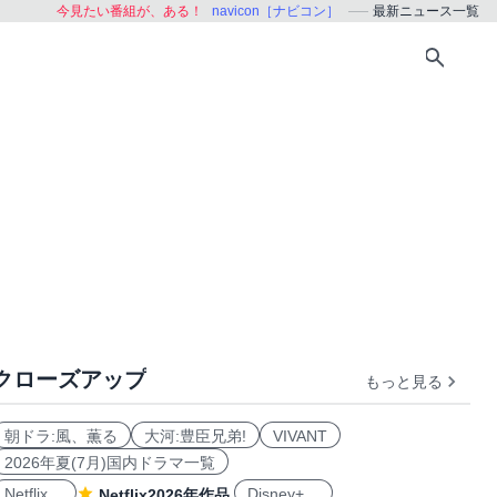
今見たい番組が、ある！
navicon［ナビコン］
最新ニュース一覧
クローズアップ
もっと見る
朝ドラ:風、薫る
大河:豊臣兄弟!
VIVANT
2026年夏(7月)国内ドラマ一覧
Netflix
Disney+
Netflix2026年作品