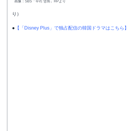
画像：SBS「우리 영화」HPより
り）
●
【「Disney Plus」で独占配信の韓国ドラマはこちら】