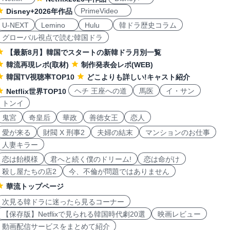
PrimeVideo
Disney+2026年作品
U-NEXT
Lemino
Hulu
韓ドラ歴史コラム
グローバル視点で読む韓国ドラ
【最新8月】韓国でスタートの新韓ドラ月別一覧
韓流再現レポ(取材)
制作発表会レポ(WEB)
韓国TV視聴率TOP10
どこよりも詳しい!キャスト紹介
ヘチ 王座への道
馬医
イ・サン
Netflix世界TOP10
トンイ
鬼宮
奇皇后
華政
善徳女王
恋人
愛が来る
財閥 X 刑事2
夫婦の結末
マンションのお仕事
人妻キラー
恋は飴模様
君へと続く僕のドリーム!
恋は命がけ
殺し屋たちの店2
今、不倫が問題ではありません
華流トップページ
次見る韓ドラに迷ったら見るコーナー
【保存版】Netflixで見られる韓国時代劇20選
映画レビュー
動画配信サービスをまとめて紹介