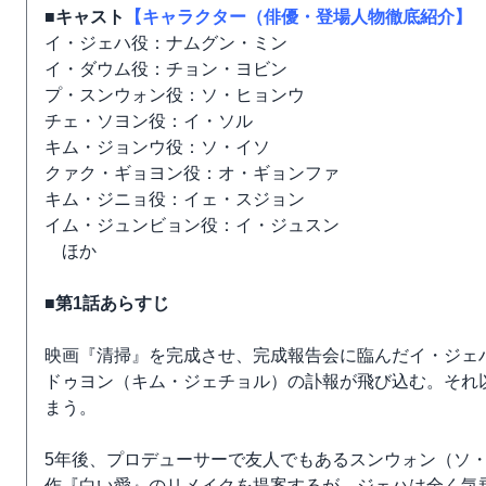
■キャスト
【キャラクター（俳優・登場人物徹底紹介】
イ・ジェハ役：ナムグン・ミン
イ・ダウム役：チョン・ヨビン
プ・スンウォン役：ソ・ヒョンウ
チェ・ソヨン役：イ・ソル
キム・ジョンウ役：ソ・イソ
クァク・ギョヨン役：オ・ギョンファ
キム・ジニョ役：イェ・スジョン
イム・ジュンビョン役：イ・ジュスン
ほか
■第1話あらすじ
映画『清掃』を完成させ、完成報告会に臨んだイ・ジェ
ドゥヨン（キム・ジェチョル）の訃報が飛び込む。それ
まう。
5年後、プロデューサーで友人でもあるスンウォン（ソ
作『白い愛』のリメイクを提案するが、ジェハは全く気