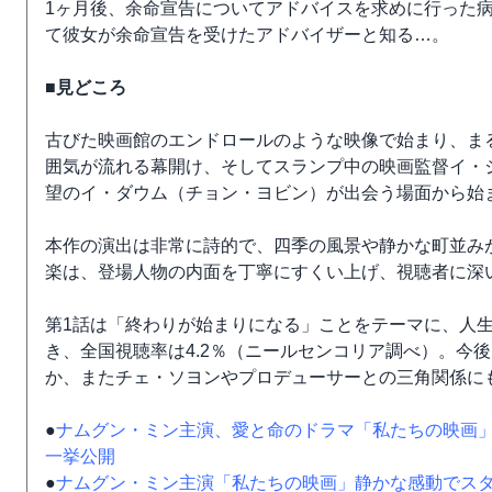
1ヶ月後、余命宣告についてアドバイスを求めに行った
て彼女が余命宣告を受けたアドバイザーと知る…。
■見どころ
古びた映画館のエンドロールのような映像で始まり、ま
囲気が流れる幕開け、そしてスランプ中の映画監督イ・
望のイ・ダウム（チョン・ヨビン）が出会う場面から始
本作の演出は非常に詩的で、四季の風景や静かな町並み
楽は、登場人物の内面を丁寧にすくい上げ、視聴者に深
第1話は「終わりが始まりになる」ことをテーマに、人
き、全国視聴率は4.2％（ニールセンコリア調べ）。今
か、またチェ・ソヨンやプロデューサーとの三角関係に
●
ナムグン・ミン主演、愛と命のドラマ「私たちの映画
一挙公開
●
ナムグン・ミン主演「私たちの映画」静かな感動でスタ