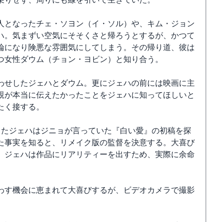
人となったチェ・ソヨン（イ・ソル）や、キム・ジョン
ハ。気まずい空気にそそくさと帰ろうとするが、かつて
論になり険悪な雰囲気にしてしまう。その帰り道、彼は
つ女性ダウム（チョン・ヨビン）と知り合う。
わせしたジェハとダウム。更にジェハの前には映画に主
親が本当に伝えたかったことをジェハに知ってほしいと
たく接する。
したジェハはジニョが言っていた『白い愛』の初稿を探
た事実を知ると、リメイク版の監督を決意する。大喜び
。ジェハは作品にリアリティーを出すため、実際に余命
。
わす機会に恵まれて大喜びするが、ビデオカメラで撮影