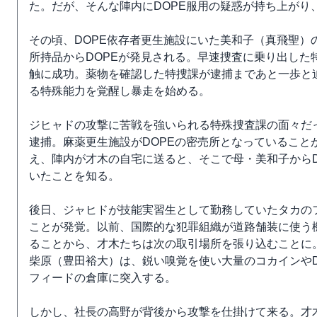
た。だが、そんな陣内にDOPE服用の疑惑が持ち上がり
その頃、DOPE依存者更生施設にいた美和子（真飛聖）
所持品からDOPEが発見される。早速捜査に乗り出した
触に成功。薬物を確認した特捜課が逮捕まであと一歩と迫
る特殊能力を覚醒し暴走を始める。
ジヒャドの攻撃に苦戦を強いられる特殊捜査課の面々だ
逮捕。麻薬更生施設がDOPEの密売所となっていること
え、陣内が才木の自宅に送ると、そこで母・美和子からD
いたことを知る。
後日、ジャヒドが技能実習生として勤務していたタカの
ことが発覚。以前、国際的な犯罪組織が道路舗装に使う
ることから、才木たちは次の取引場所を張り込むことに
柴原（豊田裕大）は、鋭い嗅覚を使い大量のコカインやD
フィードの倉庫に突入する。
しかし、社長の高野が背後から攻撃を仕掛けて来る。才