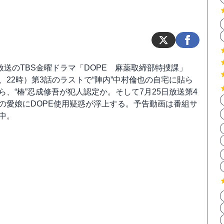
に放送のTBS金曜ドラマ「DOPE 麻薬取締部特捜課」
、22時）第3話のラストで“陣内”中村倫也の自宅に貼ら
ら、“椿”忍成修吾が犯人認定か。そして7月25日放送第4
の愛娘にDOPE使用疑惑が浮上する。予告動画は番組サ
中。