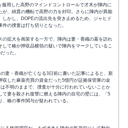
を服用した高野のマインドコントロールで才木が陣内に
たが、綿貫の機転で高野の力を封印。さらに陣内が異能
しかし、DOPEの流出先を突き止めるため、ジャヒド
事件の捜査は打ち切りとなった。
スの拡大を画策する一方で、陣内は妻・香織の墓を訪れ
そして椿が押収品横領の疑いで陣内をマークしているこ
のだった。
内の妻・香織が亡くなる3日前に書いた記事によると、新
押収した麻薬売買の資金だった5憶円が証拠保管庫の金
方は不明のままで、捜査が十分に行われていないことか
して妻を殺され復讐に燃える陣内の自宅の壁には、「5
り、椿の事件関与が疑われている。