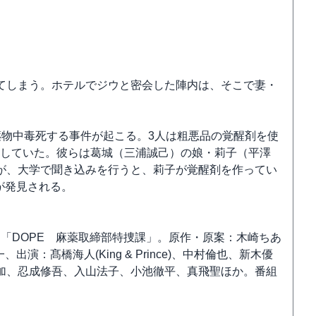
てしまう。ホテルでジウと密会した陣内は、そこで妻・
薬物中毒死する事件が起こる。3人は粗悪品の覚醒剤を使
持していた。彼らは葛城（三浦誠己）の娘・莉子（平澤
が、大学で聞き込みを行うと、莉子が覚醒剤を作ってい
が発見される。
放送「DOPE 麻薬取締部特捜課」。原作・原案：木崎ちあ
：髙橋海人(King & Prince)、中村倫也、新木優
加、忍成修吾、入山法子、小池徹平、真飛聖ほか。番組