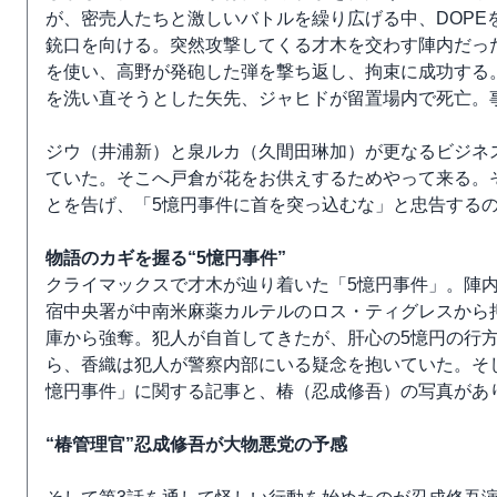
が、密売人たちと激しいバトルを繰り広げる中、DOPE
銃口を向ける。突然攻撃してくる才木を交わす陣内だっ
を使い、高野が発砲した弾を撃ち返し、拘束に成功する。
を洗い直そうとした矢先、ジャヒドが留置場内で死亡。
ジウ（井浦新）と泉ルカ（久間田琳加）が更なるビジネ
ていた。そこへ戸倉が花をお供えするためやって来る。
とを告げ、「5憶円事件に首を突っ込むな」と忠告する
物語のカギを握る“5憶円事件”
クライマックスで才木が辿り着いた「5憶円事件」。陣
宿中央署が中南米麻薬カルテルのロス・ティグレスから
庫から強奪。犯人が自首してきたが、肝心の5憶円の行
ら、香織は犯人が警察内部にいる疑念を抱いていた。そ
憶円事件」に関する記事と、椿（忍成修吾）の写真があ
“椿管理官”忍成修吾が大物悪党の予感