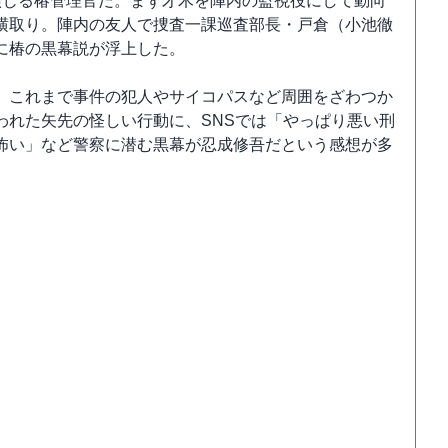
演じる椿管理官だ。まず才木を陣内の監視役にして動向
横取り。陣内の友人で捜査一課巡査部長・戸倉（小池徹
に椿の黒幕説が浮上した。
、これまで事件の犯人やサイコパスなど周囲をざわつか
われた矢先の怪しい行動に、SNSでは「やっぱり悪い刑
怖い」など警察に潜む黒幕が忍成修吾だという感想が多