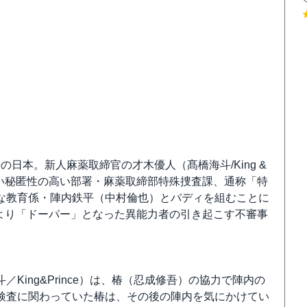
の日本。新人麻薬取締官の才木優人（髙橋海斗/King &
ない秘匿性の高い部署・麻薬取締部特殊捜査課、通称「特
な教育係・陣内鉄平（中村倫也）とバディを組むことに
より「ドーパー」となった異能力者の引き起こす不審事
ing&Prince）は、椿（忍成修吾）の協力で陣内の
検査に関わっていた椿は、その後の陣内を気にかけてい