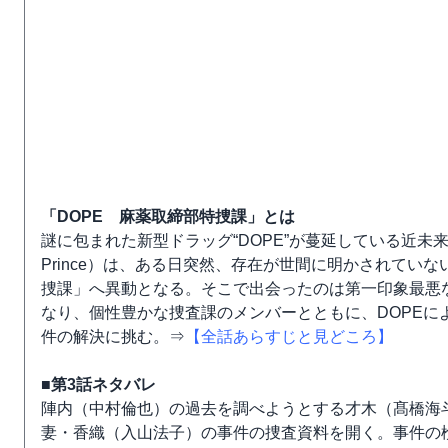
「DOPE 麻薬取締部特捜課」とは
謎に包まれた新型ドラッグ“DOPE”が蔓延している近未来
Prince）は、ある日突然、存在が世間に明かされてい
捜課」へ異動となる。そこで出会ったのは第一印象最悪
なり、個性豊かな捜査課のメンバーとともに、DOPEに
件の解決に挑む。⇒
【全話あらすじと見どころ】
■第3話ネタバレ
陣内（中村倫也）の過去を調べようとする才木（髙橋海斗／K
妻・香織（入山法子）の事件の捜査資料を開く。事件の