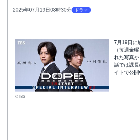
2025年07月19日08時30分
ドラマ
7月19日
（毎週金曜
れた写真か
話では課長
イトで公開
©TBS