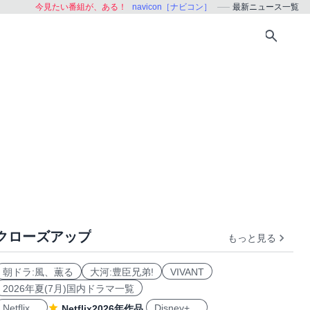
今見たい番組が、ある！
navicon［ナビコン］
最新ニュース一覧
クローズアップ
もっと見る
朝ドラ:風、薫る
大河:豊臣兄弟!
VIVANT
2026年夏(7月)国内ドラマ一覧
Netflix
Disney+
Netflix2026年作品