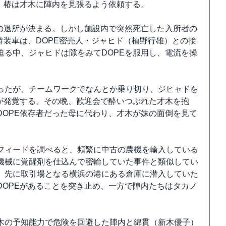
、椿は才木に陣内を見張るよう依頼する。
の退所が決まる。しかし施設内で突然死亡した入所者の
特装車は、DOPE密売人・ジャヒド（植野行雄）との接
る中、ジャヒドは隙をみてDOPEを服用し、電流を操
ったが、チームワークでなんとか乗り切り、ジヒャドを
が発覚する。その晩、歓迎会で酔いつぶれた才木を抱
OPE依存者だった母に代わり、才木が妹の面倒を見て
フィードを調べると、頻繁に中古の農機を輸入している
機械に覚醒剤を仕込んで密輸していた事件と類似してい
。先に取引場となる横浜の港にある倉庫に潜入していた
OPEがあることを突き止め、一方で陣内たちはタカノ
木の予知能力で危険を回避した陣内と綿貫（新木優子）