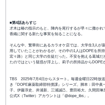
■第4話あらすじ
才木は椿の指示のもと、陣内を尾行するが早々に撒かれ
香織に関する新たな事実を知ることになる。
そんな中、繁華街にあるカラオケ店では、大学生3人が
用していたことがわかるが、その中の1人はDOPEを所
宏々路）と同じ大学の生徒だった。不安を抱える葛城だ
たのではという疑惑が浮上し、莉子の所持品からDOPE
TBS 2025年7月4日からスタート。毎週金曜日22時
き『DOPE麻薬取締部特捜課』シリーズ、脚本：田中眞一、出演
子、伊藤淳史、井浦新、三浦誠己、豊田裕大、久間田琳
公式X（Twitter）アカウントは「@dope_tbs」。