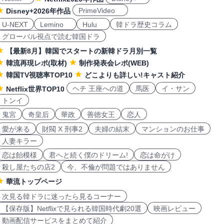
PrimeVideo
Disney+2026年作品
U-NEXT
Lemino
Hulu
韓ドラ歴史コラム
グローバル視点で読む韓国ドラ
【最新8月】韓国でスタートの新韓ドラ月別一覧
韓流再現レポ(取材)
制作発表会レポ(WEB)
韓国TV視聴率TOP10
どこよりも詳しい!キャスト紹介
ヘチ 王座への道
馬医
イ・サン
Netflix世界TOP10
トンイ
鬼宮
奇皇后
華政
善徳女王
恋人
愛が来る
財閥 X 刑事2
夫婦の結末
マンションのお仕事
人妻キラー
恋は飴模様
君へと続く僕のドリーム!
恋は命がけ
殺し屋たちの店2
今、不倫が問題ではありません
華流トップページ
次見る韓ドラに迷ったら見るコーナー
【保存版】Netflixで見られる韓国時代劇20選
映画レビュー
動画配信サービスをまとめて紹介