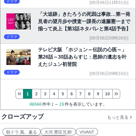
ドラマ
[08月06日11時31分]
「大追跡」きたろうの死因は事故…第一発
見者の望月歩や捜査一課長の遠藤憲一まで
揃って炎上【第3話ネタバレと第4話予告】
ドラマ
[08月06日09時26分]
テレビ大阪 「ホジュン～伝説の心医～」
第26話～30話あらすじ：恩師の遺志を叶
えたジュン初登院
ドラマ
[08月06日09時10分]
1
2
3
4
5
6
7
8
9
10
96566
件中
1
～
15
件を表示しています。
クローズアップ
もっと見る
朝ドラ:風、薫る
大河:豊臣兄弟!
VIVANT