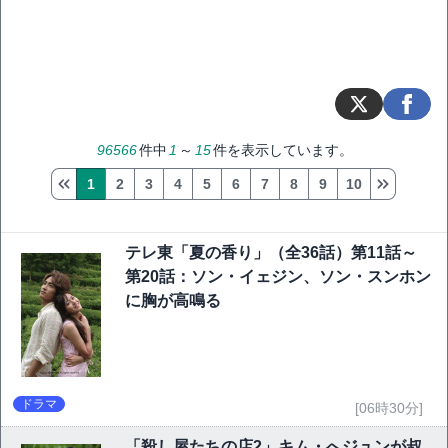
96566
件中
1
～
15
件を表示しています。
1
2
3
4
5
6
7
8
9
10
テレ東「夏の香り」（全36話）第11話～
第20話：ソン・イェジン、ソン・スンホン
に胸が高鳴る
ドラマ
[06時30分]
「殺し屋たちの店2」キム・へジュンが叔