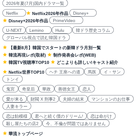
2026年夏(7月)国内ドラマ一覧
Netflix
Disney+
Netflix2026年作品
PrimeVideo
Disney+2026年作品
U-NEXT
Lemino
Hulu
韓ドラ歴史コラム
グローバル視点で読む韓国ドラ
【最新8月】韓国でスタートの新韓ドラ月別一覧
韓流再現レポ(取材)
制作発表会レポ(WEB)
韓国TV視聴率TOP10
どこよりも詳しい!キャスト紹介
ヘチ 王座への道
馬医
イ・サン
Netflix世界TOP10
トンイ
鬼宮
奇皇后
華政
善徳女王
恋人
愛が来る
財閥 X 刑事2
夫婦の結末
マンションのお仕事
人妻キラー
恋は飴模様
君へと続く僕のドリーム!
恋は命がけ
殺し屋たちの店2
今、不倫が問題ではありません
華流トップページ