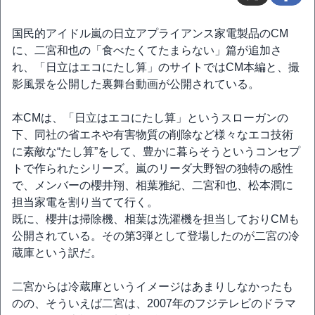
国民的アイドル嵐の日立アプライアンス家電製品のCM
に、二宮和也の「食べたくてたまらない」篇が追加さ
れ、「日立はエコにたし算」のサイトではCM本編と、撮
影風景を公開した裏舞台動画が公開されている。
本CMは、「日立はエコにたし算」というスローガンの
下、同社の省エネや有害物質の削除など様々なエコ技術
に素敵な“たし算”をして、豊かに暮らそうというコンセプ
トで作られたシリーズ。嵐のリーダ大野智の独特の感性
で、メンバーの櫻井翔、相葉雅紀、二宮和也、松本潤に
担当家電を割り当てて行く。
既に、櫻井は掃除機、相葉は洗濯機を担当しておりCMも
公開されている。その第3弾として登場したのが二宮の冷
蔵庫という訳だ。
二宮からは冷蔵庫というイメージはあまりしなかったも
のの、そういえば二宮は、2007年のフジテレビのドラマ