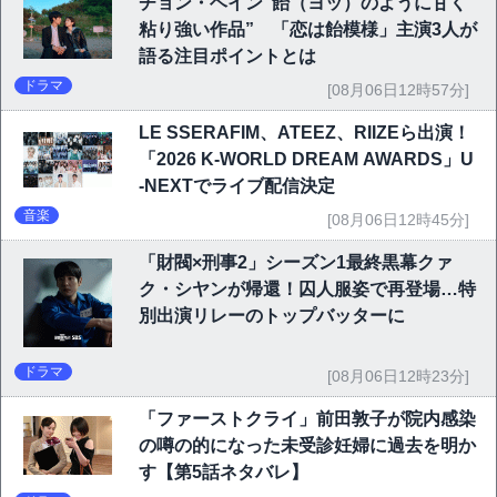
チョン・ヘイン“飴（ヨッ）のように甘く
粘り強い作品” 「恋は飴模様」主演3人が
語る注目ポイントとは
ドラマ
[08月06日12時57分]
LE SSERAFIM、ATEEZ、RIIZEら出演！
「2026 K-WORLD DREAM AWARDS」U
-NEXTでライブ配信決定
音楽
[08月06日12時45分]
「財閥×刑事2」シーズン1最終黒幕クァ
ク・シヤンが帰還！囚人服姿で再登場…特
別出演リレーのトップバッターに
ドラマ
[08月06日12時23分]
「ファーストクライ」前田敦子が院内感染
の噂の的になった未受診妊婦に過去を明か
す【第5話ネタバレ】