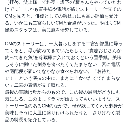
［拝啓、父上様」で料亭・坂下の“板さんをやっていたわ
けで…”、しかも置手紙や電話が絡むストーリー仕立ての
CMを見ると、俳優としての演技力にも高い評価を受け
る、いかにも二宮らしいCMと合点がいった。やはりCM
撮影スタッフは、実に嵐を研究している。
CMのストーリーは、一人暮らしをする二宮が部屋に帰っ
てくると、母が訪ねてきていたらしく、“貴志おじさんが
釣ってきた魚”を冷蔵庫に入れておくという置手紙。美味
しそうに捌いた刺身を食べたくてたまらない二宮に電話
や宅配便が届いてなかなか食べられない。「お待た
せ！」という演技の中に、まさに「食べたくてたまらな
い」二宮の表情が見て取れる。
最後の電話は母からのもので、この後の展開がどうにも
気になる。このままドラマが始まってもいいような、ス
トーリー性のあるCMのなかで、母が残してくれた刺身が
美味しそうに大皿に盛り付けられたりと、さりげなく製
品の特長を紹介している。