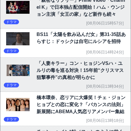
「親密なリプリー」Prime Video「Chann
el K」で日本独占配信開始！ハム・ウンジ
ョン主演「女王の家」など新作も続々
ドラマ
[08月06日15時57分]
BS11「太陽を飲み込んだ女」第31-35話あ
らすじ：ドゥシクは自宅にルシアを招待
ドラマ
[08月06日14時24分]
「人妻キラー」コン・ヒョジンVSハ・ユ
ルリの毒を巡る対決！15年前“クリスマス
狙撃事件”の真相が明らかに
ドラマ
[08月06日13時34分]
橋本環奈、恋リアに大爆笑！チェ・ジョン
ヒョプとの恋に変化？「バカンスの法則」
新展開にABEMA人気恋リアメンバー集結
ドラマ
[08月06日13時18分]