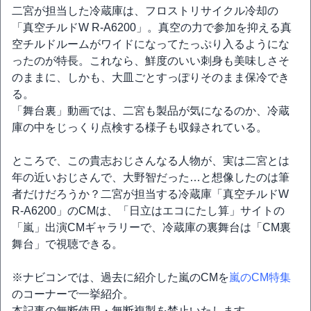
二宮が担当した冷蔵庫は、フロストリサイクル冷却の
「真空チルドW R-A6200」。真空の力で参加を抑える真
空チルドルームがワイドになってたっぷり入るようにな
ったのが特長。これなら、鮮度のいい刺身も美味しさそ
のままに、しかも、大皿ごとすっぽりそのまま保冷でき
る。
「舞台裏」動画では、二宮も製品が気になるのか、冷蔵
庫の中をじっくり点検する様子も収録されている。
ところで、この貴志おじさんなる人物が、実は二宮とは
年の近いおじさんで、大野智だった…と想像したのは筆
者だけだろうか？二宮が担当する冷蔵庫「真空チルドW
R-A6200」のCMは、「日立はエコにたし算」サイトの
「嵐」出演CMギャラリーで、冷蔵庫の裏舞台は「CM裏
舞台」で視聴できる。
※ナビコンでは、過去に紹介した嵐のCMを
嵐のCM特集
のコーナーで一挙紹介。
本記事の無断使用・無断複製を禁止いたします。