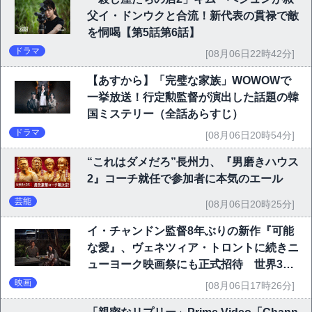
父イ・ドンウクと合流！新代表の貫禄で敵
を恫喝【第5話第6話】
ドラマ
[08月06日22時42分]
【あすから】「完璧な家族」WOWOWで
一挙放送！行定勲監督が演出した話題の韓
国ミステリー（全話あらすじ）
ドラマ
[08月06日20時54分]
“これはダメだろ”長州力、『男磨きハウス
2』コーチ就任で参加者に本気のエール
芸能
[08月06日20時25分]
イ・チャンドン監督8年ぶりの新作『可能
な愛』、ヴェネツィア・トロントに続きニ
ューヨーク映画祭にも正式招待 世界3大
映画祭で快挙｜Netflix映画
映画
[08月06日17時26分]