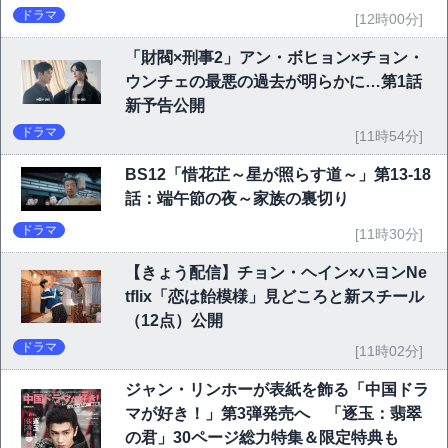
ドラマ
[12時00分]
「財閥×刑事2」アン・ボヒョン×チョン・
ウンチェの最悪の過去が明らかに…第1話
新予告公開
ドラマ
[11時54分]
BS12「惜花芷～星が照らす道～」第13-18
話：端午節の夜～家族の裏切り
ドラマ
[11時30分]
【きょう配信】チョン・ヘイン×ハヨンNe
tflix「恋は飴模様」見どころと新スチール
（12点）公開
ドラマ
[11時02分]
ジャン・リンホーが表紙を飾る「中国ドラ
マが好き！」第3弾発売へ 「逐玉：翡翠
の君」30ページ総力特集＆限定特典も