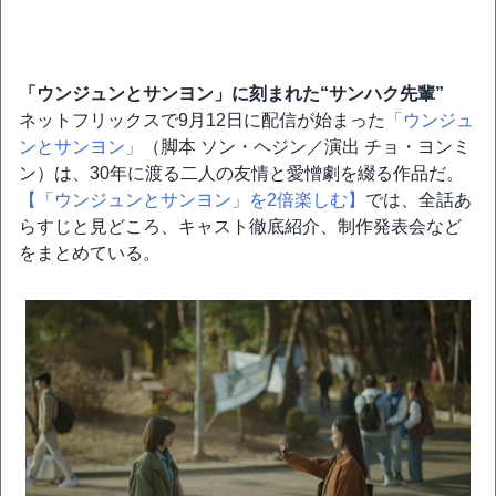
「ウンジュンとサンヨン」に刻まれた“サンハク先輩”
ネットフリックスで9月12日に配信が始まった
「ウンジュ
ンとサンヨン」
（脚本 ソン・ヘジン／演出 チョ・ヨンミ
ン）は、30年に渡る二人の友情と愛憎劇を綴る作品だ。
【「ウンジュンとサンヨン」を2倍楽しむ】
では、全話あ
らすじと見どころ、キャスト徹底紹介、制作発表会など
をまとめている。