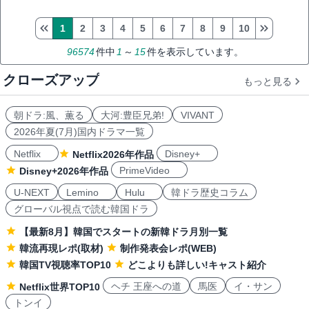
1
2
3
4
5
6
7
8
9
10
96574
件中
1
～
15
件を表示しています。
クローズアップ
もっと見る
朝ドラ:風、薫る
大河:豊臣兄弟!
VIVANT
2026年夏(7月)国内ドラマ一覧
Netflix
Disney+
Netflix2026年作品
PrimeVideo
Disney+2026年作品
U-NEXT
Lemino
Hulu
韓ドラ歴史コラム
グローバル視点で読む韓国ドラ
【最新8月】韓国でスタートの新韓ドラ月別一覧
韓流再現レポ(取材)
制作発表会レポ(WEB)
韓国TV視聴率TOP10
どこよりも詳しい!キャスト紹介
ヘチ 王座への道
馬医
イ・サン
Netflix世界TOP10
トンイ