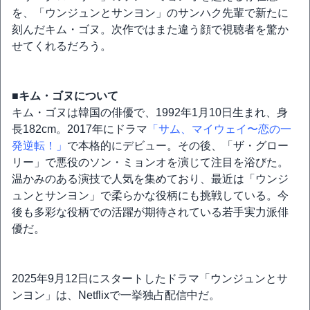
を、「ウンジュンとサンヨン」のサンハク先輩で新たに
刻んだキム・ゴヌ。次作ではまた違う顔で視聴者を驚か
せてくれるだろう。
■キム・ゴヌについて
キム・ゴヌは韓国の俳優で、1992年1月10日生まれ、身
長182cm。2017年にドラマ
「サム、マイウェイ〜恋の一
発逆転！」
で本格的にデビュー。その後、「ザ・グロー
リー」で悪役のソン・ミョンオを演じて注目を浴びた。
温かみのある演技で人気を集めており、最近は「ウンジ
ュンとサンヨン」で柔らかな役柄にも挑戦している。今
後も多彩な役柄での活躍が期待されている若手実力派俳
優だ。
2025年9月12日にスタートしたドラマ「ウンジュンとサ
ンヨン」は、Netflixで一挙独占配信中だ。