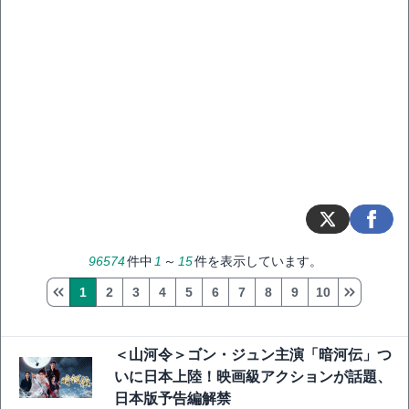
96574
件中
1
～
15
件を表示しています。
1
2
3
4
5
6
7
8
9
10
＜山河令＞ゴン・ジュン主演「暗河伝」つ
いに日本上陸！映画級アクションが話題、
日本版予告編解禁