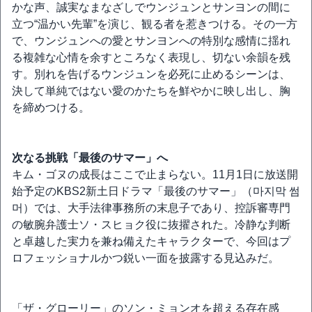
かな声、誠実なまなざしでウンジュンとサンヨンの間に
立つ“温かい先輩”を演じ、観る者を惹きつける。その一方
で、ウンジュンへの愛とサンヨンへの特別な感情に揺れ
る複雑な心情を余すところなく表現し、切ない余韻を残
す。別れを告げるウンジュンを必死に止めるシーンは、
決して単純ではない愛のかたちを鮮やかに映し出し、胸
を締めつける。
次なる挑戦「最後のサマー」へ
キム・ゴヌの成長はここで止まらない。11月1日に放送開
始予定のKBS2新土日ドラマ「最後のサマー」（마지막 썸
머）では、大手法律事務所の末息子であり、控訴審専門
の敏腕弁護士ソ・スヒョク役に抜擢された。冷静な判断
と卓越した実力を兼ね備えたキャラクターで、今回はプ
ロフェッショナルかつ鋭い一面を披露する見込みだ。
「ザ・グローリー」のソン・ミョンオを超える存在感