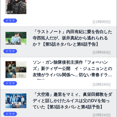
ドラマ
[11時00分]
「ラストノート」内田有紀に愛を告白した
寺西拓人だが、坂井真紀から逃れられる
か？【第5話ネタバレと第6話予告】
ドラマ
[10時56分]
ソン・ガン除隊後初主演作「フォーハン
ズ」新ティザー公開 イ・ジュニョンとの
友情がライバル関係へ…切ない青春ドラマ
に期待
ドラマ
[10時24分]
「大空港」趣里をマミィ、眞栄田郷敦をダ
ディと話しかけたルイスは父のDVを知っ
ていた【第3話ネタバレと第4話予告】
ドラマ
[10時24分]