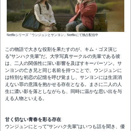
Netflixシリーズ「ウンジュンとサンヨン」Netflixにて独占配信中
この物語で大きな役割を果たすのが、キム・ゴヌ演じ
る“サンハク先輩”だ。大学写真サークルの先輩である彼
は、二人の関係性に深い影響を及ぼすキーパーソン。サ
ンヨンの亡き兄と同じ名前を持つことで、ウンジュンに
は特別な初恋の記憶を呼び覚まし、サンヨンには生涯消
えない罪の意識を抱かせる存在となる。まさに二人の人
生に濃い影を落としながらも、同時に温かな思い出を与
える人物といえる。
甘く切ない青春を彩る存在
ウンジュンにとって“サンハク先輩”はいつも話を聞き、優