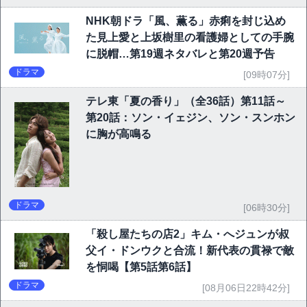
NHK朝ドラ「風、薫る」赤痢を封じ込め
た見上愛と上坂樹里の看護婦としての手腕
に脱帽…第19週ネタバレと第20週予告
ドラマ
[09時07分]
テレ東「夏の香り」（全36話）第11話～
第20話：ソン・イェジン、ソン・スンホン
に胸が高鳴る
ドラマ
[06時30分]
「殺し屋たちの店2」キム・へジュンが叔
父イ・ドンウクと合流！新代表の貫禄で敵
を恫喝【第5話第6話】
ドラマ
[08月06日22時42分]