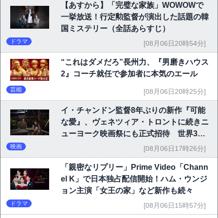
【あすから】「完璧な家族」WOWOWで
一挙放送！行定勲監督が演出した話題の韓
国ミステリー（全話あらすじ）
ドラマ
[08月06日20時54分]
“これはダメだろ”長州力、『男磨きハウス
2』コーチ就任で参加者に本気のエール
芸能
[08月06日20時25分]
イ・チャンドン監督8年ぶりの新作『可能
な愛』、ヴェネツィア・トロントに続きニ
ューヨーク映画祭にも正式招待 世界3大
映画祭で快挙｜Netflix映画
映画
[08月06日17時26分]
「親密なリプリー」Prime Video「Chann
el K」で日本独占配信開始！ハム・ウンジ
ョン主演「女王の家」など新作も続々
ドラマ
[08月06日15時57分]