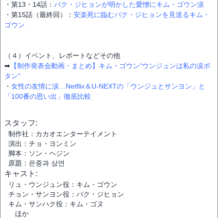
・第13・14話：
パク・ジヒョンが明かした愛憎にキム・ゴウン涙
・第15話（最終回）：
安楽死に臨むパク・ジヒョンを見送るキム・
ゴウン
（４）イベント、レポートなどその他
➡
【制作発表会動画・まとめ】キム・ゴウン“ウンジュンは私の涙ボ
タン”
・
女性の友情に涙…Netflix＆U-NEXTの「ウンジュとサンヨン」と
「100番の思い出」徹底比較
スタッフ:
制作社：カカオエンターテイメント
演出：チョ・ヨンミン
脚本：ソン・ヘジン
原題：은중과 상연
キャスト:
リュ・ウンジュン役：キム・ゴウン
チョン・サンヨン役：パク・ジヒョン
キム・サンハク役：キム・ゴヌ
ほか