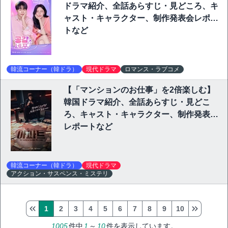
ドラマ紹介、全話あらすじ・見どころ、キ
ャスト・キャラクター、制作発表会レポー
トなど
韓流コーナー（韓ドラ）
現代ドラマ
ロマンス・ラブコメ
【「マンションのお仕事」を2倍楽しむ】
韓国ドラマ紹介、全話あらすじ・見どこ
ろ、キャスト・キャラクター、制作発表会
レポートなど
韓流コーナー（韓ドラ）
現代ドラマ
アクション・サスペンス・ミステリ
1
2
3
4
5
6
7
8
9
10
1005
件中
1
～
10
件を表示しています。