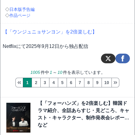
◇
日本版予告編
◇
作品ページ
【「ウンジュニョサンヨン」を2倍楽しむ】
Netflixにて2025年9月12日から独占配信
1005
件中
1
～
10
件を表示しています。
1
2
3
4
5
6
7
8
9
10
【「フォーハンズ」を2倍楽しむ】韓国ド
ラマ紹介、全話あらすじ・見どころ、キャ
スト・キャラクター、制作発表会レポート
など