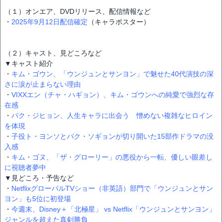
（１）オンエア、DVDリリース、配信情報など
・
2025年9月12日配信確定
（キャラポスター）
（２）キャスト、見どころなど
▼キャスト紹介
・
キム・ゴウン、「ウンジュンとサンヨン」で魅せた40代演技の深
さに涙が止まらない理由
・
VIXXエン（チャ・ハギョン）、キム・ゴウンへの純愛で強烈な存
在感
・
パク・ジヒョン、人生キャラに出会う 憎めない複雑なヒロイン
を体現
・
子役ト・ヨンソとパク・ソギョンが切り開いた15部作ドラマの没
入感
・
キム・ゴヌ、「ザ・グローリー」の悪役から一転、優しい眼差し
に視聴者夢中
▼見どころ・予告など
・
NetflixグローバルTVショー（非英語）部門で「ウンジュンとサン
ヨン」も5位に初登場
・
今週末、Disney＋「北極星」 vs Netflix「ウンジュンとサンヨン」
ジャンルを超えた真剣勝負