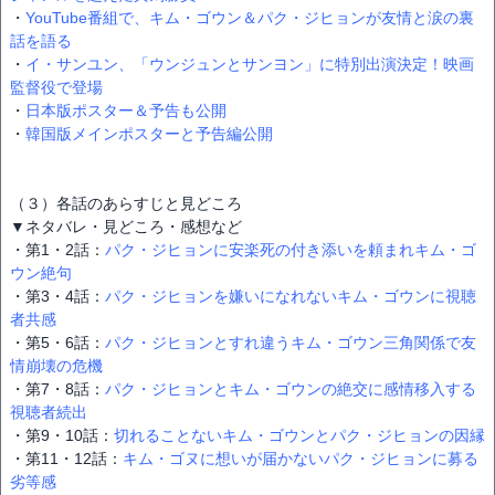
・
YouTube番組で、キム・ゴウン＆パク・ジヒョンが友情と涙の裏
話を語る
・
イ・サンユン、「ウンジュンとサンヨン」に特別出演決定！映画
監督役で登場
・
日本版ポスター＆予告も公開
・
韓国版メインポスターと予告編公開
（３）各話のあらすじと見どころ
▼ネタバレ・見どころ・感想など
・第1・2話：
パク・ジヒョンに安楽死の付き添いを頼まれキム・ゴ
ウン絶句
・第3・4話：
パク・ジヒョンを嫌いになれないキム・ゴウンに視聴
者共感
・第5・6話：
パク・ジヒョンとすれ違うキム・ゴウン三角関係で友
情崩壊の危機
・第7・8話：
パク・ジヒョンとキム・ゴウンの絶交に感情移入する
視聴者続出
・第9・10話：
切れることないキム・ゴウンとパク・ジヒョンの因縁
・第11・12話：
キム・ゴヌに想いが届かないパク・ジヒョンに募る
劣等感