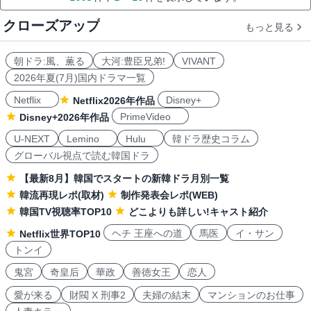
クローズアップ
もっと見る
朝ドラ:風、薫る
大河:豊臣兄弟!
VIVANT
2026年夏(7月)国内ドラマ一覧
Netflix
Disney+
Netflix2026年作品
PrimeVideo
Disney+2026年作品
U-NEXT
Lemino
Hulu
韓ドラ歴史コラム
グローバル視点で読む韓国ドラ
【最新8月】韓国でスタートの新韓ドラ月別一覧
韓流再現レポ(取材)
制作発表会レポ(WEB)
韓国TV視聴率TOP10
どこよりも詳しい!キャスト紹介
ヘチ 王座への道
馬医
イ・サン
Netflix世界TOP10
トンイ
鬼宮
奇皇后
華政
善徳女王
恋人
愛が来る
財閥 X 刑事2
夫婦の結末
マンションのお仕事