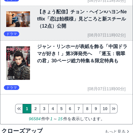
[08月07日11時30分]
【きょう配信】チョン・ヘイン×ハヨンNe
tflix「恋は飴模様」見どころと新スチール
（12点）公開
ドラマ
[08月07日11時02分]
ジャン・リンホーが表紙を飾る「中国ドラ
マが好き！」第3弾発売へ 「逐玉：翡翠
の君」30ページ総力特集＆限定特典も
ドラマ
[08月07日11時00分]
1
2
3
4
5
6
7
8
9
10
96584
件中
1
～
15
件を表示しています。
クローズアップ
もっと見る