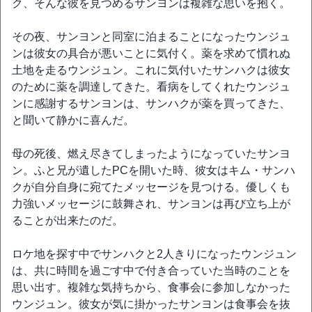
ク、そんな彼を見つめるサンヨンは複雑な思いを抱く。
その夜、サンヨンと同室に泊まることになったウンジュ
ンは彼女の具合が悪いことに気付く。薬を求めて慣れぬ
土地を走るウンジュン。これに気付いたサンハクは彼女
のために薬を調達してきた。看病をしてくれたウンジュ
ンに感謝するサンヨンは、サンハクが薬を買ってきた、
と聞いて静かに喜んだ。
母の死後、燃え尽きてしまったようになっていたサンヨ
ン。ふと兄が遺したPCを開いた時、彼女はキム・サンハ
クが自分自身に宛てたメッセージを見つける。優しくも
力強いメッセージに鼓舞され、サンヨンは再び立ち上が
ることが出来たのだ。
ロケ地を探す中でサンハクと2人きりになったウンジュン
は、共に時間を過ごす中で付き合っていた当時のことを
思い出す。複雑な気持ちから、食事会に参加しなかった
ウンジュン。彼女が気に掛かったサンヨンは食事会を抜