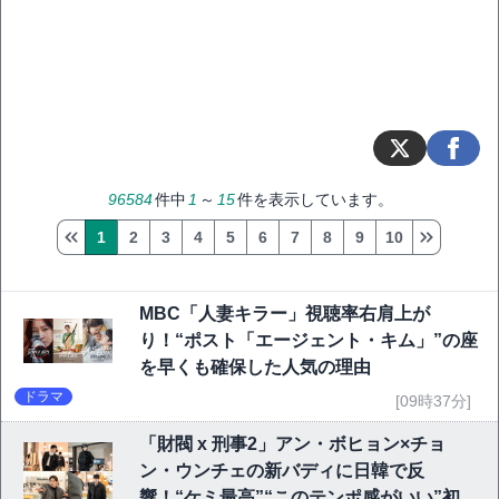
96584
件中
1
～
15
件を表示しています。
1
2
3
4
5
6
7
8
9
10
MBC「人妻キラー」視聴率右肩上が
り！“ポスト「エージェント・キム」”の座
を早くも確保した人気の理由
ドラマ
[09時37分]
「財閥 x 刑事2」アン・ボヒョン×チョ
ン・ウンチェの新バディに日韓で反
響！“ケミ最高”“このテンポ感がいい”初回