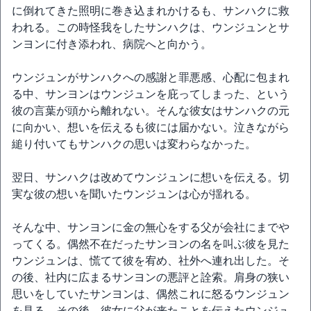
に倒れてきた照明に巻き込まれかけるも、サンハクに救
われる。この時怪我をしたサンハクは、ウンジュンとサ
ンヨンに付き添われ、病院へと向かう。
ウンジュンがサンハクへの感謝と罪悪感、心配に包まれ
る中、サンヨンはウンジュンを庇ってしまった、という
彼の言葉が頭から離れない。そんな彼女はサンハクの元
に向かい、想いを伝えるも彼には届かない。泣きながら
縋り付いてもサンハクの思いは変わらなかった。
翌日、サンハクは改めてウンジュンに想いを伝える。切
実な彼の想いを聞いたウンジュンは心が揺れる。
そんな中、サンヨンに金の無心をする父が会社にまでや
ってくる。偶然不在だったサンヨンの名を叫ぶ彼を見た
ウンジュンは、慌てて彼を宥め、社外へ連れ出した。そ
の後、社内に広まるサンヨンの悪評と詮索。肩身の狭い
思いをしていたサンヨンは、偶然これに怒るウンジュン
を見る。その後、彼女に父が来たことを伝えたウンジュ