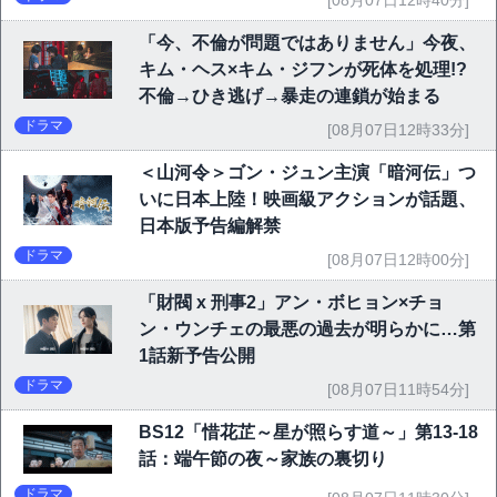
[08月07日12時40分]
「今、不倫が問題ではありません」今夜、
キム・ヘス×キム・ジフンが死体を処理!?
不倫→ひき逃げ→暴走の連鎖が始まる
ドラマ
[08月07日12時33分]
＜山河令＞ゴン・ジュン主演「暗河伝」つ
いに日本上陸！映画級アクションが話題、
日本版予告編解禁
ドラマ
[08月07日12時00分]
「財閥 x 刑事2」アン・ボヒョン×チョ
ン・ウンチェの最悪の過去が明らかに…第
1話新予告公開
ドラマ
[08月07日11時54分]
BS12「惜花芷～星が照らす道～」第13-18
話：端午節の夜～家族の裏切り
ドラマ