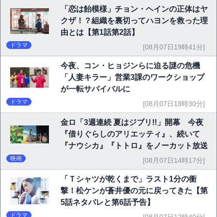
「恋は飴模様」チョン・ヘインの正体はヤ
クザ！？組織を裏切ってハヨンを救った理
由とは【第1話第2話】
ドラマ
[08月07日19時41分]
今夜、コン・ヒョジンらに迫る謎の危機
「人妻キラー」営業3課のワークショップ
が一転サバイバルに
ドラマ
[08月07日18時30分]
金ロ「3週連続 夏はジブリ!!」開幕 今夜
『借りぐらしのアリエッティ』、続いて
『ナウシカ』『トトロ』をノーカット放送
映画
[08月07日14時17分]
「Ｔシャツが乾くまで」ラスト1分の衝
撃！松ケンが蒼井優の元に戻ってきた【第
5話ネタバレと第6話予告】
ドラマ