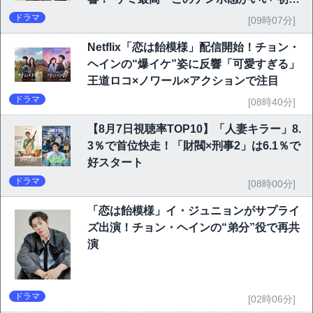
6.1％で好発進
ドラマ
[09時07分]
Netflix「恋は飴模様」配信開始！チョン・
ヘインの“爆イケ”姿に反響「可愛すぎる」
王道ロコ×ノワール×アクションで注目
ドラマ
[08時40分]
【8月7日視聴率TOP10】「人妻キラー」8.
3％で首位快走！「財閥×刑事2」は6.1％で
好スタート
ドラマ
[08時00分]
「恋は飴模様」イ・ジュニョンがサプライ
ズ出演！チョン・ヘインの“弟分”役で再共
演
ドラマ
[02時06分]