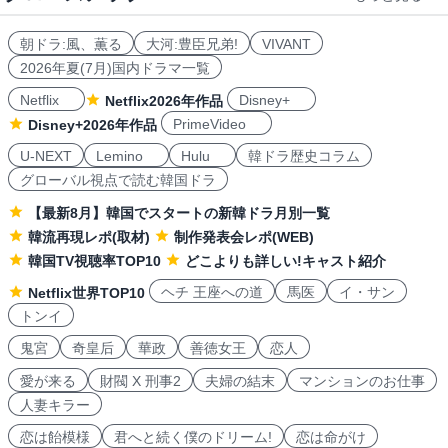
朝ドラ:風、薫る
大河:豊臣兄弟!
VIVANT
2026年夏(7月)国内ドラマ一覧
Netflix
Disney+
Netflix2026年作品
PrimeVideo
Disney+2026年作品
U-NEXT
Lemino
Hulu
韓ドラ歴史コラム
グローバル視点で読む韓国ドラ
【最新8月】韓国でスタートの新韓ドラ月別一覧
韓流再現レポ(取材)
制作発表会レポ(WEB)
韓国TV視聴率TOP10
どこよりも詳しい!キャスト紹介
ヘチ 王座への道
馬医
イ・サン
Netflix世界TOP10
トンイ
鬼宮
奇皇后
華政
善徳女王
恋人
愛が来る
財閥 X 刑事2
夫婦の結末
マンションのお仕事
人妻キラー
恋は飴模様
君へと続く僕のドリーム!
恋は命がけ