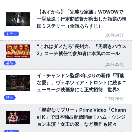
【あすから】「完璧な家族」WOWOWで
一挙放送！行定勲監督が演出した話題の韓
国ミステリー（全話あらすじ）
ドラマ
[20時54分]
“これはダメだろ”長州力、『男磨きハウス
2』コーチ就任で参加者に本気のエール
芸能
[20時25分]
イ・チャンドン監督8年ぶりの新作『可能
な愛』、ヴェネツィア・トロントに続きニ
ューヨーク映画祭にも正式招待 世界3大
映画祭で快挙｜Netflix映画
映画
[17時26分]
「親密なリプリー」Prime Video「Chann
el K」で日本独占配信開始！ハム・ウンジ
ョン主演「女王の家」など新作も続々