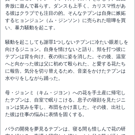
奔放に遊んで暮らす。ダンスも上手く、カリスマ性があ
る彼はクラブでも注目の的。そんなテプンは自身に嫉妬
するヒョンジュン（ム・ジンソン）に売られた喧嘩を買
い、暴力騒動を起こす。
騒動を起こしても謝罪1つしないテプンに冷たい眼差しを
向けるジニョン。自身を情けないと語り、頬を打つ彼に
テプンは背を向け、夜の街に姿を消した。その後、温室
へと向かった彼は父に初めて殴られた、と愛する花たち
に報告。気分を切り替えるため、音楽をかけたテプンは
水やりをしながら踊った。
母・ジョンミ（キム・ジヨン）への花を手土産に帰宅し
たテプンは、自室で眠りこける。息子の寝顔を見たジニ
ョンは笑みを零し、布団をかけ直した。その後、出社し
た彼は仕事の悩みに表情を固くする。
バラの開発を夢見るテプンは、寝る間も惜しんで花の研