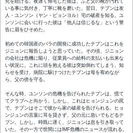
究を続ける。夜遅く帰宅した彼は、ふと父の靴が汚れて
いる事に気付き、丁寧に靴を磨いた。翌日、テプンは友
人・ユンソン（ヤン・ビョンヨル）宅の破産を知る。ユ
ンソンに会いに行った彼は「他人は信じるな」という警
告に眉をひそめた。
初めての韓国産のバラの開発に成功したテプンはこれを
ジニョンに報告しようと思っていた。その頃、ジニョン
の会社は危機に陥り、従業員への給料の支払いも出来な
い状況に。これに頭を抱える彼は突如倒れてしまう。知
らせを受け、病院に駆けつけたテプンは母を宥めなが
ら、父の傍を守る。
そんな時、ユンソンの危機を告げられたテプンは、慌て
てクラブへと向かう。しかし、これはヒョンジュンの罠
で、テプンはそこで彼から家の破産を告げられる。ヒョ
ンジュンの言葉に耳を貸さず、父の元に急いでもどるテ
プン。しかし、時既に遅く、ジニョンは息を引き取って
いた。その一方で世間にはIMF危機のニュースが流れる。