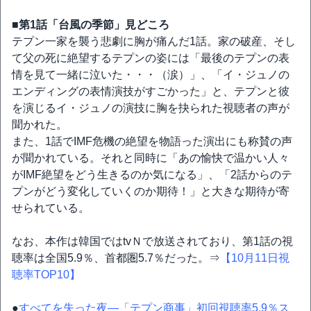
■第1話「台風の季節」見どころ
テプン一家を襲う悲劇に胸が痛んだ1話。家の破産、そし
て父の死に絶望するテプンの姿には「最後のテプンの表
情を見て一緒に泣いた・・・（涙）」、「イ・ジュノの
エンディングの表情演技がすごかった」と、テプンと彼
を演じるイ・ジュノの演技に胸を抉られた視聴者の声が
聞かれた。
また、1話でIMF危機の絶望を物語った演出にも称賛の声
が聞かれている。それと同時に「あの愉快で温かい人々
がIMF絶望をどう生きるのか気になる」、「2話からのテ
プンがどう変化していくのか期待！」と大きな期待が寄
せられている。
なお、本作は韓国ではtvＮで放送されており、第1話の視
聴率は全国5.9％、首都圏5.7％だった。⇒
【10月11日視
聴率TOP10】
●
すべてを失った夜―「テプン商事」初回視聴率5.9％ス