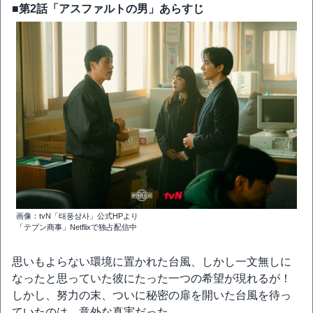
■第2話「アスファルトの男」あらすじ
画像：tvN「태풍상사」公式HPより
「テプン商事」Netflixで独占配信中
思いもよらない環境に置かれた台風、しかし一文無しに
なったと思っていた彼にたった一つの希望が現れるが！
しかし、努力の末、ついに秘密の扉を開いた台風を待っ
ていたのは、意外な真実だった。