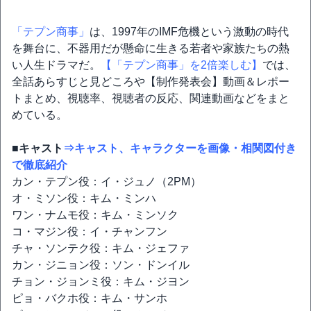
「テプン商事」
は、1997年のIMF危機という激動の時代
を舞台に、不器用だが懸命に生きる若者や家族たちの熱
い人生ドラマだ。
【「テプン商事」を2倍楽しむ】
では、
全話あらすじと見どころや【制作発表会】動画＆レポー
トまとめ、視聴率、視聴者の反応、関連動画などをまと
めている。
■キャスト
⇒キャスト、キャラクターを画像・相関図付き
で徹底紹介
カン・テプン役：イ・ジュノ（2PM）
オ・ミソン役：キム・ミンハ
ワン・ナムモ役：キム・ミンソク
コ・マジン役：イ・チャンフン
チャ・ソンテク役：キム・ジェファ
カン・ジニョン役：ソン・ドンイル
チョン・ジョンミ役：キム・ジヨン
ピョ・バクホ役：キム・サンホ