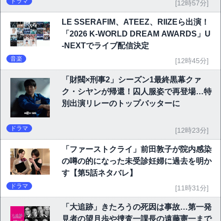
ドラマ
[12時57分]
LE SSERAFIM、ATEEZ、RIIZEら出演！
「2026 K-WORLD DREAM AWARDS」U
-NEXTでライブ配信決定
音楽
[12時45分]
「財閥×刑事2」シーズン1最終黒幕クァ
ク・シヤンが帰還！囚人服姿で再登場…特
別出演リレーのトップバッターに
ドラマ
[12時23分]
「ファーストクライ」前田敦子が院内感染
の噂の的になった未受診妊婦に過去を明か
す【第5話ネタバレ】
ドラマ
[11時31分]
「大追跡」きたろうの死因は事故…第一発
見者の望月歩や捜査一課長の遠藤憲一まで