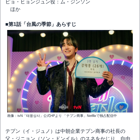
ピョ・ヒョンジュン役：ム・ジンソン
ほか
■第1話「台風の季節」あらすじ
画像：tvN「태풍상사」公式HPより 「テプン商事」Netflixで独占配信中
テプン（イ・ジュノ）は中朝企業テプン商事の社長の
父・ジニョン（ソン・ドンイル）のスネをかじり、自由