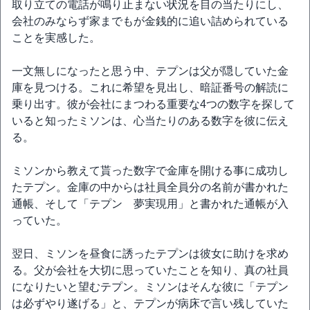
取り立ての電話が鳴り止まない状況を目の当たりにし、
会社のみならず家までもが金銭的に追い詰められている
ことを実感した。
一文無しになったと思う中、テプンは父が隠していた金
庫を見つける。これに希望を見出し、暗証番号の解読に
乗り出す。彼が会社にまつわる重要な4つの数字を探して
いると知ったミソンは、心当たりのある数字を彼に伝え
る。
ミソンから教えて貰った数字で金庫を開ける事に成功し
たテプン。金庫の中からは社員全員分の名前が書かれた
通帳、そして「テプン 夢実現用」と書かれた通帳が入
っていた。
翌日、ミソンを昼食に誘ったテプンは彼女に助けを求め
る。父が会社を大切に思っていたことを知り、真の社員
になりたいと望むテプン。ミソンはそんな彼に「テプン
は必ずやり遂げる」と、テプンが病床で言い残していた