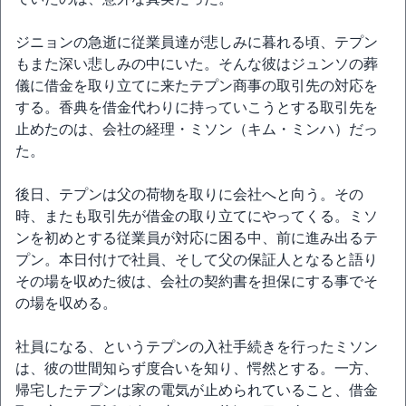
ジニョンの急逝に従業員達が悲しみに暮れる頃、テプン
もまた深い悲しみの中にいた。そんな彼はジュンソの葬
儀に借金を取り立てに来たテプン商事の取引先の対応を
する。香典を借金代わりに持っていこうとする取引先を
止めたのは、会社の経理・ミソン（キム・ミンハ）だっ
た。
後日、テプンは父の荷物を取りに会社へと向う。その
時、またも取引先が借金の取り立てにやってくる。ミソ
ンを初めとする従業員が対応に困る中、前に進み出るテ
プン。本日付けで社員、そして父の保証人となると語り
その場を収めた彼は、会社の契約書を担保にする事でそ
の場を収める。
社員になる、というテプンの入社手続きを行ったミソン
は、彼の世間知らず度合いを知り、愕然とする。一方、
帰宅したテプンは家の電気が止められていること、借金