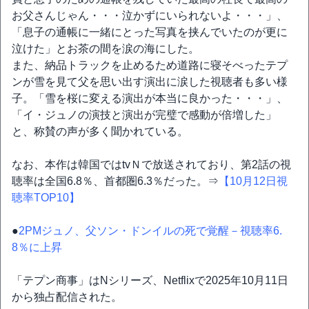
お父さんじゃん・・・泣かずにいられないよ・・・」、
「息子の通帳に一緒にとった写真を挟んでいたのが更に
泣けた」とお茶の間を涙の海にした。
また、納品トラックを止めるため道路に寝そべったテプ
ンが雪を見て父を思い出す演出に涙した視聴者も多い様
子。「雪を桜に変える演出が本当に良かった・・・」、
「イ・ジュノの演技と演出が完璧で感動が倍増した」
と、称賛の声が多く聞かれている。
なお、本作は韓国ではtvＮで放送されており、第2話の視
聴率は全国6.8％、首都圏6.3％だった。⇒
【10月12日視
聴率TOP10】
●
2PMジュノ、父ソン・ドンイルの死で覚醒－視聴率6.
8％に上昇
「テプン商事」はNシリーズ、Netflixで2025年10月11日
から独占配信された。