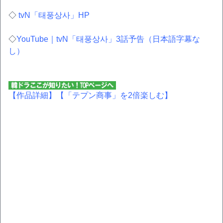
◇
tvN「태풍상사」HP
◇
YouTube｜tvN「태풍상사」3話予告（日本語字幕な
し）
【作品詳細】
【「テプン商事」を2倍楽しむ】