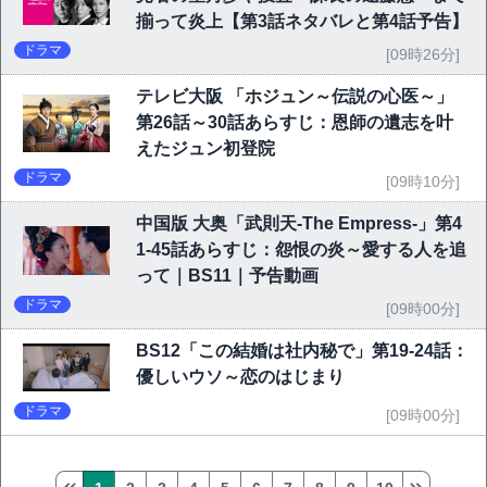
揃って炎上【第3話ネタバレと第4話予告】
ドラマ
[09時26分]
テレビ大阪 「ホジュン～伝説の心医～」
第26話～30話あらすじ：恩師の遺志を叶
えたジュン初登院
ドラマ
[09時10分]
中国版 大奥「武則天-The Empress-」第4
1-45話あらすじ：怨恨の炎～愛する人を追
って｜BS11｜予告動画
ドラマ
[09時00分]
BS12「この結婚は社内秘で」第19-24話：
優しいウソ～恋のはじまり
ドラマ
[09時00分]