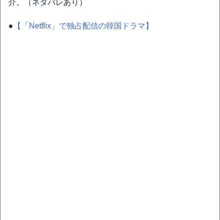
介。（ネタバレあり）
●
【「Netflix」で独占配信の韓国ドラマ】