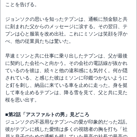
ことを告げる。
ジョンソクの思いを知ったテプンは、通帳に預金額と共
に刻まれた父からのメッセージに涙する。その翌日、テ
プンは心と服装を改め出社。これにミソンは笑顔を浮か
べ、他の従業員たちは驚いた。
早速ミソンと共に仕事に乗り出したテプンは、父が最後
に契約した会社へと向かう。その会社の電話線が抜かれ
ているのを彼は、続々と他の違和感にも気付く。何か隠
されている、と感じた彼はミソンに印鑑つかないように
と釘を刺し、納品に来ている車を止めに走った。身を挺
して車を止めるテプンは、降る雪を見て、父と共に見た
桜を思い出す。
■第2話「アスファルトの男」見どころ
ジュンソクの不器用なテプンへの愛が印象的だった2話。
彼がテプンに残した愛情は多くの視聴者の胸を打ち「社
員と息子のための通帳を残していた最高の社長で最高の