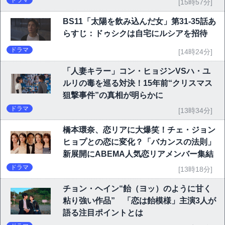
ドラマ
[15時57分]
BS11「太陽を飲み込んだ女」第31-35話あ
らすじ：ドゥシクは自宅にルシアを招待
ドラマ
[14時24分]
「人妻キラー」コン・ヒョジンVSハ・ユ
ルリの毒を巡る対決！15年前“クリスマス
狙撃事件”の真相が明らかに
ドラマ
[13時34分]
橋本環奈、恋リアに大爆笑！チェ・ジョン
ヒョプとの恋に変化？「バカンスの法則」
新展開にABEMA人気恋リアメンバー集結
ドラマ
[13時18分]
チョン・ヘイン“飴（ヨッ）のように甘く
粘り強い作品” 「恋は飴模様」主演3人が
語る注目ポイントとは