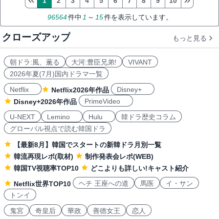
1
2
3
4
5
6
7
8
9
10
96564
件中
1
～
15
件を表示しています。
クローズアップ
もっと見る
朝ドラ:風、薫る
大河:豊臣兄弟!
VIVANT
2026年夏(7月)国内ドラマ一覧
Netflix
Disney+
Netflix2026年作品
PrimeVideo
Disney+2026年作品
U-NEXT
Lemino
Hulu
韓ドラ歴史コラム
グローバル視点で読む韓国ドラ
【最新8月】韓国でスタートの新韓ドラ月別一覧
韓流再現レポ(取材)
制作発表会レポ(WEB)
韓国TV視聴率TOP10
どこよりも詳しい!キャスト紹介
ヘチ 王座への道
馬医
イ・サン
Netflix世界TOP10
トンイ
鬼宮
奇皇后
華政
善徳女王
恋人