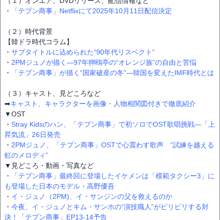
（１）オンエア、DVDリリース、配信情報など
・
「テプン商事」Netflixにて2025年10月11日配信決定
（２）時代背景
【韓ドラ時代コラム】
・
サブタイトルに込められた“90年代リスペクト”
・
2PMジュノが描く―97年狎鴎亭の“オレンジ族”の自由と苦悩
・
「テプン商事」が描く“国家破産の冬”―韓国を変えたIMF時代とは
（３）キャスト、見どころなど
➡
キャスト、キャラクターを画像・人物相関図付きで徹底紹介
▼OST
・
Stray Kidsのハン、「テプン商事」で初ソロでOST歌唱挑戦―「上
昇気流」26日発売
・
2PMジュノ、「テプン商事」OSTで心震わす歌声 “試練を越える
虹のメロディ”
▼見どころ・動画・写真など
・
「テプン商事」最終回に登場したイケメンは「模範タクシー3」に
も登場した日本のモデル・高野優吾
・
イ・ジュノ（2PM)、イ・サンジンの父を救えるのか
・
今夜、イ・ジュノとキム・サンホの“演技職人”がピリピリする対
決！「テプン商事」EP13-14予告