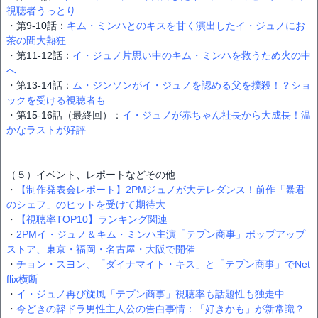
視聴者うっとり
・第9-10話：
キム・ミンハとのキスを甘く演出したイ・ジュノにお
茶の間大熱狂
・第11-12話：
イ・ジュノ片思い中のキム・ミンハを救うため火の中
へ
・第13-14話：
ム・ジンソンがイ・ジュノを認める父を撲殺！？ショ
ックを受ける視聴者も
・第15-16話（最終回）：
イ・ジュノが赤ちゃん社長から大成長！温
かなラストが好評
（５）イベント、レポートなどその他
・
【制作発表会レポート】2PMジュノが大テレダンス！前作「暴君
のシェフ」のヒットを受けて期待大
・
【視聴率TOP10】ランキング関連
・
2PMイ・ジュノ＆キム・ミンハ主演「テプン商事」ポップアップ
ストア、東京・福岡・名古屋・大阪で開催
・
チョン・スヨン、「ダイナマイト・キス」と「テプン商事」でNet
flix横断
・
イ・ジュノ再び旋風「テプン商事」視聴率も話題性も独走中
・
今どきの韓ドラ男性主人公の告白事情：「好きかも」が新常識？