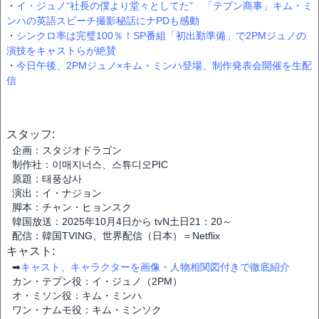
・
イ・ジュノ“社長の僕より堂々としてた” 「テプン商事」キム・ミ
ンハの英語スピーチ撮影秘話にナPDも感動
・
シンクロ率は完璧100％！SP番組「初出勤準備」で2PMジュノの
演技をキャストらが絶賛
・
今日午後、2PMジュノ×キム・ミンハ登場、制作発表会開催を生配
信
スタッフ:
企画：スタジオドラゴン
制作社：이매지너스、스튜디오PIC
原題：태풍상사
演出：イ・ナジョン
脚本：チャン・ヒョンスク
韓国放送：2025年10月4日から tvN土日21：20～
配信：韓国TVING、世界配信（日本）＝Netflix
キャスト:
➡
キャスト、キャラクターを画像・人物相関図付きで徹底紹介
カン・テプン役：イ・ジュノ（2PM）
オ・ミソン役：キム・ミンハ
ワン・ナムモ役：キム・ミンソク