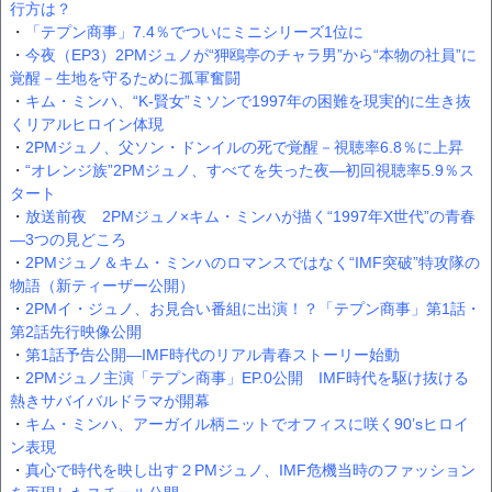
行方は？
・
「テプン商事」7.4％でついにミニシリーズ1位に
・
今夜（EP3）2PMジュノが“狎鴎亭のチャラ男”から“本物の社員”に
覚醒－生地を守るために孤軍奮闘
・
キム・ミンハ、“K-賢女”ミソンで1997年の困難を現実的に生き抜
くリアルヒロイン体現
・
2PMジュノ、父ソン・ドンイルの死で覚醒－視聴率6.8％に上昇
・
“オレンジ族”2PMジュノ、すべてを失った夜―初回視聴率5.9％ス
タート
・
放送前夜 2PMジュノ×キム・ミンハが描く“1997年X世代”の青春
―3つの見どころ
・
2PMジュノ＆キム・ミンハのロマンスではなく“IMF突破”特攻隊の
物語（新ティーザー公開）
・
2PMイ・ジュノ、お見合い番組に出演！？「テプン商事」第1話・
第2話先行映像公開
・
第1話予告公開―IMF時代のリアル青春ストーリー始動
・
2PMジュノ主演「テプン商事」EP.0公開 IMF時代を駆け抜ける
熱きサバイバルドラマが開幕
・
キム・ミンハ、アーガイル柄ニットでオフィスに咲く90’sヒロイ
ン表現
・
真心で時代を映し出す２PMジュノ、IMF危機当時のファッション