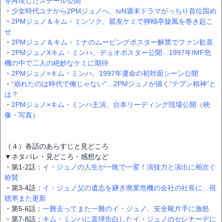
を再現したスチール公開
・
少女時代ユナから2PMジュノへ、tvN週末ドラマがっちり首位固め
・
2PMジュノ＆キム・ミンソク、親友ケミで狎鴎亭旋風を巻き起こ
せ
・
2PMジュノ＆キム・ミナのムービングポスター解禁でファン歓喜
・
2PMジュノXキム・ミンハ、デュオポスター公開…1997年IMF危
機の中で二人の絶妙なケミに期待
・
2PMジュノ×キム・ミンハ、1997年運命の初対面シーン公開
・
“崩れたのは時代で俺じゃない”…2PMジュノが描く“テプン精神”と
は？
・
2PMジュノ×キム・ミンハ主演、台本リーディング現場公開（映
像・写真）
（４）各話のあらすじと見どころ
▼ネタバレ・見どころ・感想など
・第1-2話：
イ・ジュノの人生が一晩で一変！演技力と演出に相次ぐ
称賛
・第3-4話：
イ・ジュノ父の遺志を継ぎ廃業危機の会社の社長に…視
聴率また更新
・第5-6話：
一難去ってまた一難のイ・ジュノ、安全靴片手に激怒
・第7-8話：
キム・ミンハに直球告白したイ・ジュノのセレナーデに