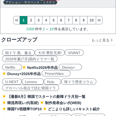
アクション・サスペンス・ミステリ
1
2
3
4
5
6
7
8
9
10
1005
件中
1
～
10
件を表示しています。
クローズアップ
もっと見る
朝ドラ:風、薫る
大河:豊臣兄弟!
VIVANT
2026年夏(7月)国内ドラマ一覧
Netflix
Disney+
Netflix2026年作品
PrimeVideo
Disney+2026年作品
U-NEXT
Lemino
Hulu
韓ドラ歴史コラム
グローバル視点で読む韓国ドラ
【最新8月】韓国でスタートの新韓ドラ月別一覧
韓流再現レポ(取材)
制作発表会レポ(WEB)
韓国TV視聴率TOP10
どこよりも詳しい!キャスト紹介