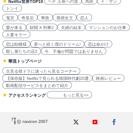
ヘチ 王座への道
馬医
イ・サン
Netflix世界TOP10
トンイ
鬼宮
奇皇后
華政
善徳女王
恋人
愛が来る
財閥 X 刑事2
夫婦の結末
マンションのお仕事
人妻キラー
恋は飴模様
君へと続く僕のドリーム!
恋は命がけ
殺し屋たちの店2
今、不倫が問題ではありません
華流トップページ
次見る韓ドラに迷ったら見るコーナー
【保存版】Netflixで見られる韓国時代劇20選
映画レビュー
動画配信サービスをまとめて紹介
もっと見る>>
アクセスランキング
navicon 2007