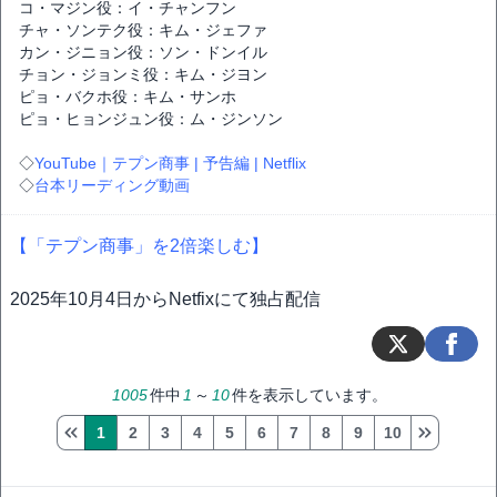
コ・マジン役：イ・チャンフン
チャ・ソンテク役：キム・ジェファ
カン・ジニョン役：ソン・ドンイル
チョン・ジョンミ役：キム・ジヨン
ピョ・バクホ役：キム・サンホ
ピョ・ヒョンジュン役：ム・ジンソン
◇
YouTube｜テプン商事 | 予告編 | Netflix
◇
台本リーディング動画
【「テプン商事」を2倍楽しむ】
2025年10月4日からNetfixにて独占配信
1005
件中
1
～
10
件を表示しています。
1
2
3
4
5
6
7
8
9
10