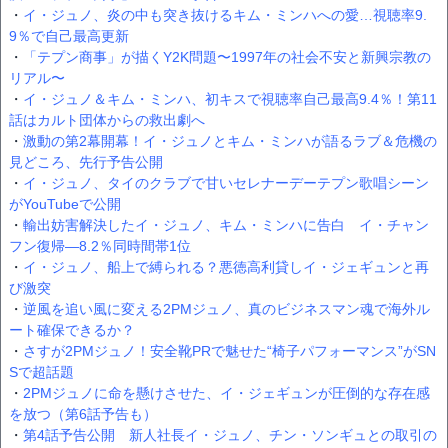
・
イ・ジュノ、炎の中も突き抜けるキム・ミンハへの愛…視聴率9.
9％で自己最高更新
・
「テプン商事」が描くY2K問題〜1997年の社会不安と新興宗教の
リアル〜
・
イ・ジュノ＆キム・ミンハ、初キスで視聴率自己最高9.4％！第11
話はカルト団体からの救出劇へ
・
激動の第2幕開幕！イ・ジュノとキム・ミンハが語るラブ＆危機の
見どころ、先行予告公開
・
イ・ジュノ、タイのクラブで甘いセレナーデーテプン歌唱シーン
がYouTubeで公開
・
輸出妨害解決したイ・ジュノ、キム・ミンハに告白 イ・チャン
フン復帰―8.2％同時間帯1位
・
イ・ジュノ、船上で縛られる？悪徳高利貸しイ・ジェギュンと再
び激突
・
逆風を追い風に変える2PMジュノ、真のビジネスマン魂で海外ル
ート確保できるか？
・
さすが2PMジュノ！安全靴PRで魅せた“椅子パフォーマンス”がSN
Sで超話題
・
2PMジュノに命を懸けさせた、イ・ジェギュンが圧倒的な存在感
を放つ（第6話予告も）
・
第4話予告公開 新人社長イ・ジュノ、チン・ソンギュとの取引の