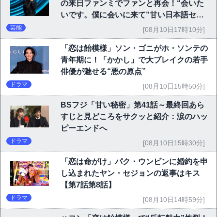
の来日ファンミでファンと再会！“会いた
いです。僕に会いに来て”甘い日本語セリ
フに大歓声
芸能
[08月10日17時10分]
「恋は飴模様」ソン・ゴニがホ・ソンテの
青年期に！「かかし」で大ブレイクの若手
俳優が魅せる“悪の原点”
ドラマ
[08月10日15時50分]
BSフジ「甘い秘密」第41話～最終回あら
すじと見どころをサクッと紹介：涙のハッ
ピーエンドへ
ドラマ
[08月10日15時30分]
「恋は命がけ」パク・ウンビンに婚約を申
し込まれたヤン・セジョンの返事はキス
【第7話第8話】
ドラマ
[08月10日14時59分]