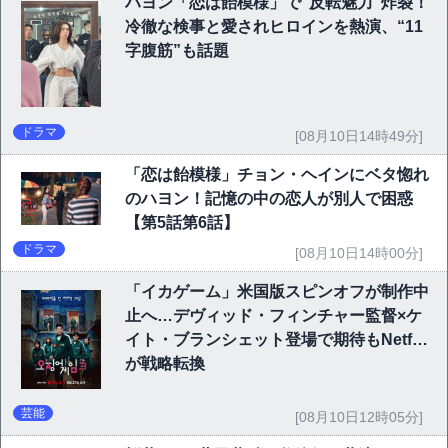
ハヨン「恋は飴模様」で“反転魅力”炸裂！
冷徹な検事と愛されヒロインを熱演、“11
字腹筋”も話題
ドラマ
[08月10日14時49分]
「恋は飴模様」チョン・ヘインにベタ惚れ
のハヨン！記憶の中の恋人が別人で困惑
【第5話第6話】
ドラマ
[08月10日14時00分]
「イカゲーム」米国版スピンオフが制作中
止へ…デヴィッド・フィンチャー監督×ケ
イト・ブランシェット登場で期待もNetflix
が戦略転換
芸能
[08月10日12時05分]