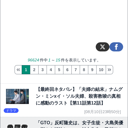
96624
件中
1
～
15
件を表示しています。
1
2
3
4
5
6
7
8
9
10
【最終回ネタバレ】「夫婦の結末」ナムグ
ン・ミンxイ・ソル夫婦、殺害教唆の真相
に感動のラスト【第11話第12話】
ドラマ
[08月10日23時50分]
「GTO」反町隆史は、女子生徒・大島美優