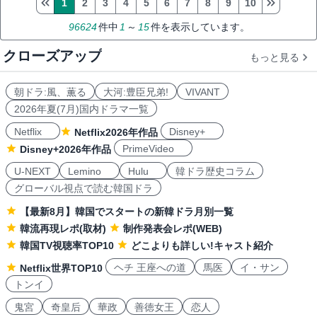
1
2
3
4
5
6
7
8
9
10
96624
件中
1
～
15
件を表示しています。
クローズアップ
もっと見る
朝ドラ:風、薫る
大河:豊臣兄弟!
VIVANT
2026年夏(7月)国内ドラマ一覧
Netflix
Disney+
Netflix2026年作品
PrimeVideo
Disney+2026年作品
U-NEXT
Lemino
Hulu
韓ドラ歴史コラム
グローバル視点で読む韓国ドラ
【最新8月】韓国でスタートの新韓ドラ月別一覧
韓流再現レポ(取材)
制作発表会レポ(WEB)
韓国TV視聴率TOP10
どこよりも詳しい!キャスト紹介
ヘチ 王座への道
馬医
イ・サン
Netflix世界TOP10
トンイ
鬼宮
奇皇后
華政
善徳女王
恋人