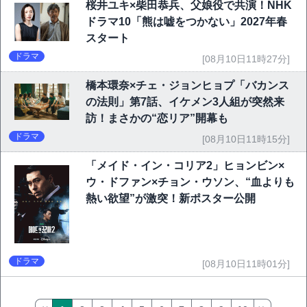
桜井ユキ×柴田恭兵、父娘役で共演！NHK
ドラマ10「熊は嘘をつかない」2027年春
スタート
ドラマ
[08月10日11時27分]
橋本環奈×チェ・ジョンヒョプ「バカンス
の法則」第7話、イケメン3人組が突然来
訪！まさかの“恋リア”開幕も
ドラマ
[08月10日11時15分]
「メイド・イン・コリア2」ヒョンビン×
ウ・ドファン×チョン・ウソン、“血よりも
熱い欲望”が激突！新ポスター公開
ドラマ
[08月10日11時01分]