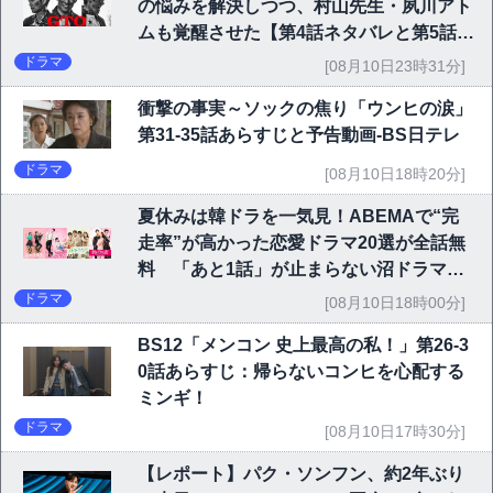
の悩みを解決しつつ、村山先生・夙川アト
ムも覚醒させた【第4話ネタバレと第5話予
告】
ドラマ
[08月10日23時31分]
衝撃の事実～ソックの焦り「ウンヒの涙」
第31-35話あらすじと予告動画-BS日テレ
ドラマ
[08月10日18時20分]
夏休みは韓ドラを一気見！ABEMAで“完
走率”が高かった恋愛ドラマ20選が全話無
料 「あと1話」が止まらない沼ドラマを
チェック
ドラマ
[08月10日18時00分]
BS12「メンコン 史上最高の私！」第26-3
0話あらすじ：帰らないコンヒを心配する
ミンギ！
ドラマ
[08月10日17時30分]
【レポート】パク・ソンフン、約2年ぶり