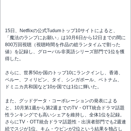
15日、Netflixの公式Tudumトップ10サイトによると、
「魔法のランプにお願い」は10月6日から12日までの間に
800万回視聴（視聴時間を作品の総ランタイムで割った
値）を記録し、グローバル非英語シリーズ部門で1位を獲
得した。
さらに、世界50か国のトップ10にランクインし、香港、
ペルー、フィリピン、タイ、シンガポール、ベトナム、
ドミニカ共和国など10か国では1位に輝いた。
また、グッドデータ・コーポレーションの発表による
と、10月第1週から第2週までのTV・OTT統合ドラマ話題
性ランキングでも高いシェアを維持し、全体1位を記録。
さらにTV・OTT統合ドラマ話題性・出演者部門でも2週連
続でスジが1位、キム・ウビンが2位という結果を独占し