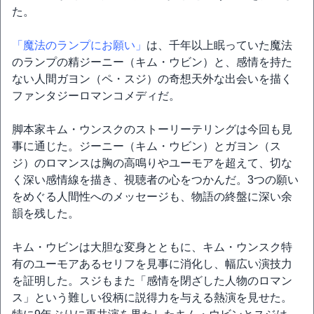
た。
「魔法のランプにお願い」
は、千年以上眠っていた魔法
のランプの精ジーニー（キム・ウビン）と、感情を持た
ない人間ガヨン（ペ・スジ）の奇想天外な出会いを描く
ファンタジーロマンコメディだ。
脚本家キム・ウンスクのストーリーテリングは今回も見
事に通じた。ジーニー（キム・ウビン）とガヨン（ス
ジ）のロマンスは胸の高鳴りやユーモアを超えて、切な
く深い感情線を描き、視聴者の心をつかんだ。3つの願い
をめぐる人間性へのメッセージも、物語の終盤に深い余
韻を残した。
キム・ウビンは大胆な変身とともに、キム・ウンスク特
有のユーモアあるセリフを見事に消化し、幅広い演技力
を証明した。スジもまた「感情を閉ざした人物のロマン
ス」という難しい役柄に説得力を与える熱演を見せた。