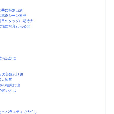
と共に特別出演
の罵倒シーン連発
度目のタッグに期待大
場面写真23点公開
技も話題に
ョの美貌も話題
者大興奮
みの連続に涙
の願いとは
とのバラエティで大忙し