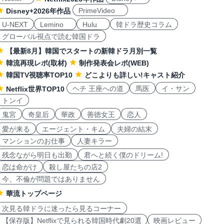
PrimeVideo
Disney+2026年作品
U-NEXT
Lemino
Hulu
韓ドラ歴史コラム
グローバル視点で読む韓国ドラ
【最新8月】韓国でスタートの新韓ドラ月別一覧
韓流再現レポ(取材)
制作発表会レポ(WEB)
韓国TV視聴率TOP10
どこよりも詳しい!キャスト紹介
ヘチ 王座への道
馬医
イ・サン
Netflix世界TOP10
トンイ
鬼宮
奇皇后
華政
善徳女王
恋人
愛が来る
エージェント・キム
夫婦の結末
マンションのお仕事
人妻キラー
残念ながら明日も出勤
君へと続く僕のドリーム!
恋は命がけ
殺し屋たちの店2
今、不倫が問題ではありません
華流トップページ
次見る韓ドラに迷ったら見るコーナー
【保存版】Netflixで見られる韓国時代劇20選
映画レビュー