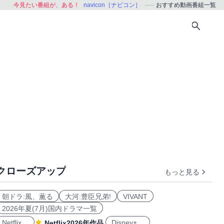
今見たい番組が、ある！
navicon［ナビコン］
おすすめ動画番組一覧
クローズアップ
もっと見る
おすすめ
朝ドラ:風、薫る
大河:豊臣兄弟!
VIVANT
2026年夏(7月)国内ドラマ一覧
Netflix
Disney+
Netflix2026年作品