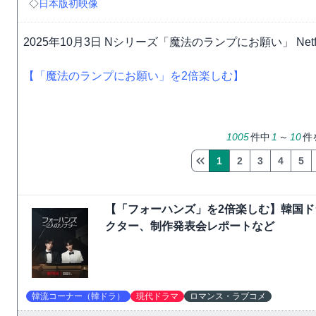
◇
日本版初映像
2025年10月3日 Nシリーズ「魔法のランプにお願い」 Netf
【「魔法のランプにお願い」を2倍楽しむ】
1005
件中
1
～
10
件
1
2
3
4
5
【「フォーハンズ」を2倍楽しむ】韓国
クター、制作発表会レポートなど
韓流コーナー（韓ドラ）
現代ドラマ
ロマンス・ラブコメ