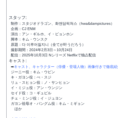
スタッフ:
制作：スタジオドラゴン、화앤담픽쳐스（hwa&dampictures）
企画：CJ ENM
演出：アン・ギルホ、イ・ビョンホン
脚本：キム・ウンスク
原題：다 이루어질지니（全てが叶うだろう）
撮影期間：2024年2月3日～10月24日
配信：2025年10月3日 Nシリーズ Netflixで独占配信
キャスト:
➡
キャスト、キャラクター（俳優・登場人物）画像付きで徹底紹
ジーニー役：キム・ウビン
キ・ガヨン役：ぺ・スジ
リュ・スヒョン役：ノ・サンヒョン
イ・ミジュ役：アン・ウンジン
セイド役：コ・ギュピル
チェ・ミンジ役：イ・ジュヨン
ガヨン祖母オ・パングム役：キム・ミギョン
ほか