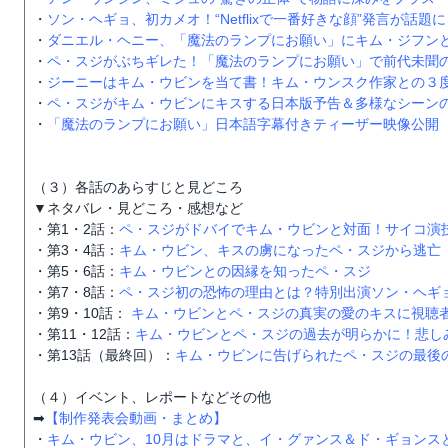
・
ソン・ヘギョ、初カメオ！“Netflixで一番好きな顔”発言が話題に
・
ダニエル・ヘニー、「魔法のランプにお願い」にキム・ジフン
・
ペ・スジがぶちギレた！「魔法のランプにお願い」で前代未聞
・
ジーニーはキム・ウビンを当て書！キム・ウンスク作家との３
・
ペ・スジがキム・ウビンにキスする日本版予告＆多様なシーンの
・
「魔法のランプにお願い」日本語字幕付きティーザー映像公開
（３）各話のあらすじと見どころ
▼ネタバレ・見どころ・感想など
・第1・2話：
ペ・スジがドバイでキム・ウビンと対面！サイコ演
・第3・4話：
キム・ウビン、キスの虜になったペ・スジから逃亡
・第5・6話：
キム・ウビンとの因縁を知ったペ・スジ
・第7・8話：
ペ・スジ初の恐怖の理由とは？特別出演ソン・ヘギ
・第9・10話：
キム・ウビンとペ・スジの真実の愛のキスに視聴
・第11・12話：
キム・ウビンとペ・スジの過去が明らかに！悲し
・第13話（最終回）：
キム・ウビンに告げられたペ・スジの最後
（４）イベント、レポートなどその他
➡
【制作発表会動画・まとめ】
・
キム・ウビン、10月はドラマと、イ・グァンス＆ド・ギョンス