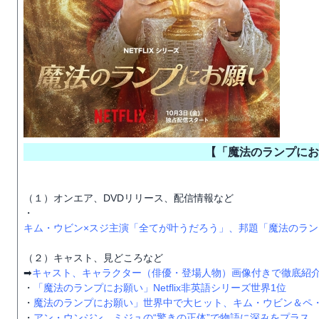
【「魔法のランプにお
（１）オンエア、DVDリリース、配信情報など
・
キム・ウビン×スジ主演「全てが叶うだろう」、邦題「魔法のランプにお
（２）キャスト、見どころなど
➡
キャスト、キャラクター（俳優・登場人物）画像付きで徹底紹
・
「魔法のランプにお願い」Netflix非英語シリーズ世界1位
・
魔法のランプにお願い」世界中で大ヒット、キム・ウビン＆ペ・
・
アン・ウンジン、ミジュの“驚きの正体”で物語に深みをプラス