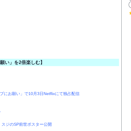
願い」を2倍楽しむ】
願い」で10月3日Netflixにて独占配信
介
スジのSP前世ポスター公開