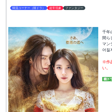
韓流コーナー（韓ドラ）
超常現象
ファンタジー
千年
間ら
マン
어질
※作
い。