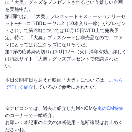
に「大奥」グッズをプレゼントされるという嬉しい企画
を実施中だ。
第1弾では、「大奥」プレスシート＋ステーショナリーセ
ット+チョコラBBローヤル2（10本入り一箱）がプレゼン
トされ、で第2弾については10月15日WEB上で発表予
定。特に、「大奥」プレスシートは非売品なので、ファ
ンにとってはお宝グッズになりそうだ。
第1弾の応募締め切りは10月12日（火）消印有効。詳しく
は特設サイト「大奥」グッズプレゼントで確認された
い。
本日公開初日を迎えた映画「大奥」については、
こちら
で詳しく紹介
しているので参考にされたい。
※ナビコンでは、過去に紹介した嵐のCMを
嵐のCM特集
のコーナーで一挙紹介。
お願い：本記事の全文の無断使用・無断複製はお止めく
ださいね。