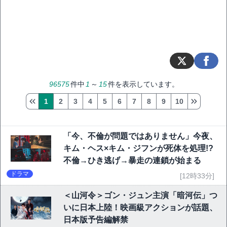
96575
件中
1
～
15
件を表示しています。
1
2
3
4
5
6
7
8
9
10
「今、不倫が問題ではありません」今夜、
キム・ヘス×キム・ジフンが死体を処理!?
不倫→ひき逃げ→暴走の連鎖が始まる
ドラマ
[12時33分]
＜山河令＞ゴン・ジュン主演「暗河伝」つ
いに日本上陸！映画級アクションが話題、
日本版予告編解禁