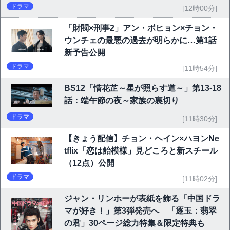
ドラマ
[12時00分]
「財閥×刑事2」アン・ボヒョン×チョン・
ウンチェの最悪の過去が明らかに…第1話
新予告公開
ドラマ
[11時54分]
BS12「惜花芷～星が照らす道～」第13-18
話：端午節の夜～家族の裏切り
ドラマ
[11時30分]
【きょう配信】チョン・ヘイン×ハヨンNe
tflix「恋は飴模様」見どころと新スチール
（12点）公開
ドラマ
[11時02分]
ジャン・リンホーが表紙を飾る「中国ドラ
マが好き！」第3弾発売へ 「逐玉：翡翠
の君」30ページ総力特集＆限定特典も