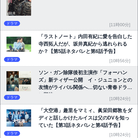
ドラマ
[11時00分]
「ラストノート」内田有紀に愛を告白した
寺西拓人だが、坂井真紀から逃れられる
か？【第5話ネタバレと第6話予告】
ドラマ
[10時56分]
ソン・ガン除隊後初主演作「フォーハン
ズ」新ティザー公開 イ・ジュニョンとの
友情がライバル関係へ…切ない青春ドラマ
に期待
ドラマ
[10時24分]
「大空港」趣里をマミィ、眞栄田郷敦をダ
ディと話しかけたルイスは父のDVを知っ
ていた【第3話ネタバレと第4話予告】
ドラマ
[10時24分]