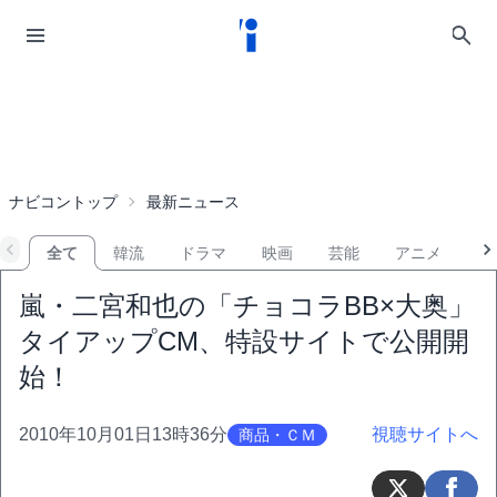
ナビコントップ
最新ニュース
全て
韓流
ドラマ
映画
芸能
アニメ
音
嵐・二宮和也の「チョコラBB×大奥」
タイアップCM、特設サイトで公開開
始！
2010年10月01日13時36分
視聴サイトへ
商品・ＣＭ