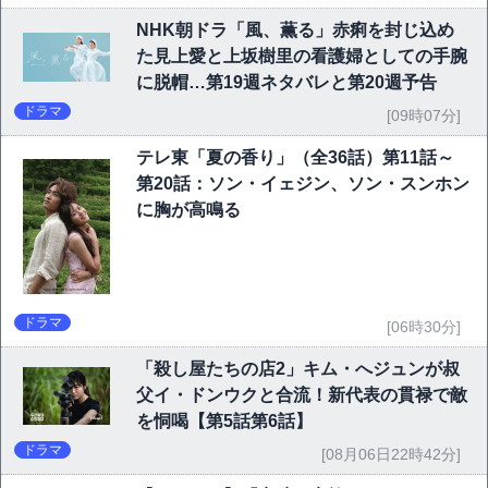
NHK朝ドラ「風、薫る」赤痢を封じ込め
た見上愛と上坂樹里の看護婦としての手腕
に脱帽…第19週ネタバレと第20週予告
ドラマ
[09時07分]
テレ東「夏の香り」（全36話）第11話～
第20話：ソン・イェジン、ソン・スンホン
に胸が高鳴る
ドラマ
[06時30分]
「殺し屋たちの店2」キム・へジュンが叔
父イ・ドンウクと合流！新代表の貫禄で敵
を恫喝【第5話第6話】
ドラマ
[08月06日22時42分]