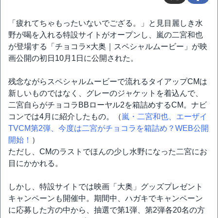
「疲れてちゃもったいないでござる。」と見目麗しき水
野が喝を入れる特設サイトがオープンし、嵐の二宮和也
が登場する「チョコラ×大奥｜スペシャルムービー」が映
画公開の初日10月1日に公開された。
残念ながらスペシャルムービーで流れるタイアップCMは
新しいものではなく、グレーのジャケットを着込んで、
二宮自らがチョコラBBローヤル2を箱詰めするCM。ナビ
コンでは4月に紹介したもの。（
嵐・二宮和也、エーザイ
TVCM第2弾、今度は二宮がチョコラを箱詰め？WEB公開
開始！
）
ただし、CMのラストでほんの少し水野になった二宮にお
目にかかれる。
しかし、特設サイトでは映画「大奥」グッズプレゼント
キャンペーンも開催中。期間中、ハガキでキャンペーン
に応募した方の中から、抽選で第1弾、第2弾各20名の方