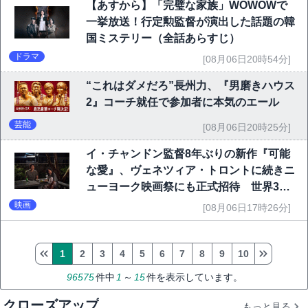
【あすから】「完璧な家族」WOWOWで
一挙放送！行定勲監督が演出した話題の韓
国ミステリー（全話あらすじ）
ドラマ
[08月06日20時54分]
“これはダメだろ”長州力、『男磨きハウス
2』コーチ就任で参加者に本気のエール
芸能
[08月06日20時25分]
イ・チャンドン監督8年ぶりの新作『可能
な愛』、ヴェネツィア・トロントに続きニ
ューヨーク映画祭にも正式招待 世界3大
映画祭で快挙｜Netflix映画
映画
[08月06日17時26分]
1
2
3
4
5
6
7
8
9
10
96575
件中
1
～
15
件を表示しています。
クローズアップ
もっと見る