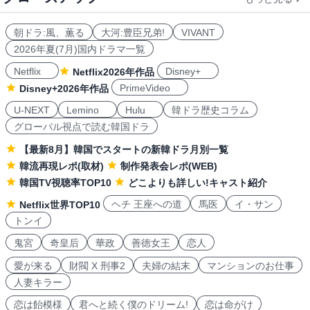
朝ドラ:風、薫る
大河:豊臣兄弟!
VIVANT
2026年夏(7月)国内ドラマ一覧
Netflix
Disney+
Netflix2026年作品
PrimeVideo
Disney+2026年作品
U-NEXT
Lemino
Hulu
韓ドラ歴史コラム
グローバル視点で読む韓国ドラ
【最新8月】韓国でスタートの新韓ドラ月別一覧
韓流再現レポ(取材)
制作発表会レポ(WEB)
韓国TV視聴率TOP10
どこよりも詳しい!キャスト紹介
ヘチ 王座への道
馬医
イ・サン
Netflix世界TOP10
トンイ
鬼宮
奇皇后
華政
善徳女王
恋人
愛が来る
財閥 X 刑事2
夫婦の結末
マンションのお仕事
人妻キラー
恋は飴模様
君へと続く僕のドリーム!
恋は命がけ