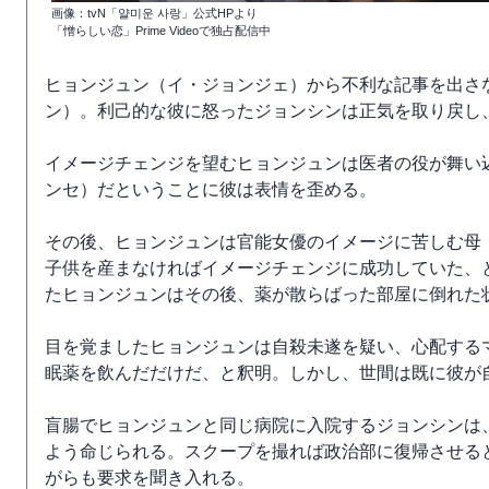
画像：tvN「얄미운 사랑」公式HPより
「憎らしい恋」Prime Videoで独占配信中
ヒョンジュン（イ・ジョンジェ）から不利な記事を出さ
ン）。利己的な彼に怒ったジョンシンは正気を取り戻し
イメージチェンジを望むヒョンジュンは医者の役が舞い
ンセ）だということに彼は表情を歪める。
その後、ヒョンジュンは官能女優のイメージに苦しむ母
子供を産まなければイメージチェンジに成功していた、
たヒョンジュンはその後、薬が散らばった部屋に倒れた
目を覚ましたヒョンジュンは自殺未遂を疑い、心配する
眠薬を飲んだだけだ、と釈明。しかし、世間は既に彼が
盲腸でヒョンジュンと同じ病院に入院するジョンシンは
よう命じられる。スクープを撮れば政治部に復帰させる
がらも要求を聞き入れる。