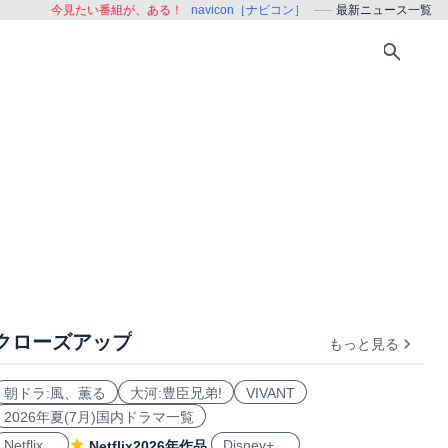
今見たい番組が、ある！
navicon［ナビコン］
最新ニュース一覧
クローズアップ
もっと見る
朝ドラ:風、薫る
大河:豊臣兄弟!
VIVANT
2026年夏(7月)国内ドラマ一覧
Netflix
Disney+
Netflix2026年作品