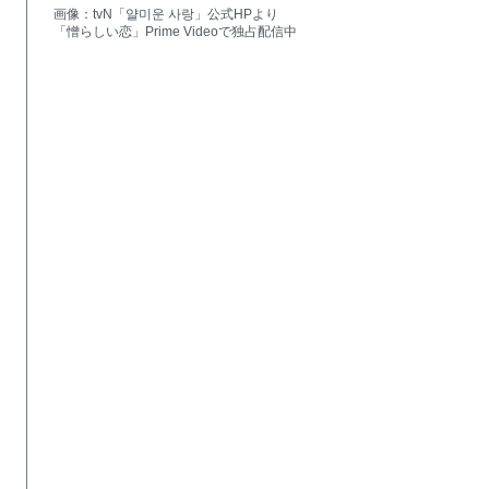
画像：tvN「얄미운 사랑」公式HPより
「憎らしい恋」Prime Videoで独占配信中