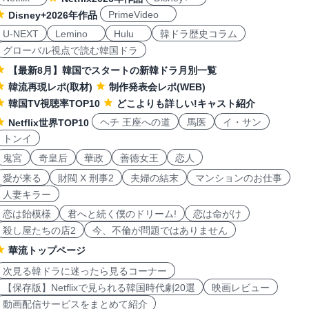
PrimeVideo
Disney+2026年作品
U-NEXT
Lemino
Hulu
韓ドラ歴史コラム
グローバル視点で読む韓国ドラ
【最新8月】韓国でスタートの新韓ドラ月別一覧
韓流再現レポ(取材)
制作発表会レポ(WEB)
韓国TV視聴率TOP10
どこよりも詳しい!キャスト紹介
ヘチ 王座への道
馬医
イ・サン
Netflix世界TOP10
トンイ
鬼宮
奇皇后
華政
善徳女王
恋人
愛が来る
財閥 X 刑事2
夫婦の結末
マンションのお仕事
人妻キラー
恋は飴模様
君へと続く僕のドリーム!
恋は命がけ
殺し屋たちの店2
今、不倫が問題ではありません
華流トップページ
次見る韓ドラに迷ったら見るコーナー
【保存版】Netflixで見られる韓国時代劇20選
映画レビュー
動画配信サービスをまとめて紹介