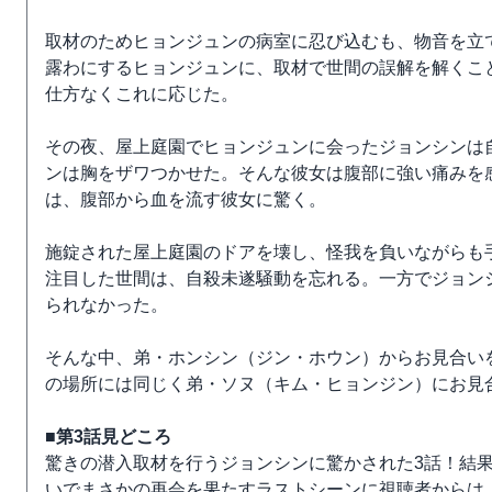
取材のためヒョンジュンの病室に忍び込むも、物音を立
露わにするヒョンジュンに、取材で世間の誤解を解くこ
仕方なくこれに応じた。
その夜、屋上庭園でヒョンジュンに会ったジョンシンは
ンは胸をザワつかせた。そんな彼女は腹部に強い痛みを
は、腹部から血を流す彼女に驚く。
施錠された屋上庭園のドアを壊し、怪我を負いながらも
注目した世間は、自殺未遂騒動を忘れる。一方でジョン
られなかった。
そんな中、弟・ホンシン（ジン・ホウン）からお見合い
の場所には同じく弟・ソヌ（キム・ヒョンジン）にお見
■第3話見どころ
驚きの潜入取材を行うジョンシンに驚かされた3話！結
いでまさかの再会を果たすラストシーンに視聴者からは