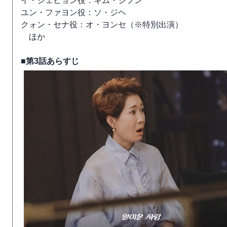
イ・ジェヒョン役：キム・ジフン
ユン・ファヨン役：ソ・ジヘ
クォン・セナ役：オ・ヨンセ（※特別出演）
ほか
■第3話あらすじ