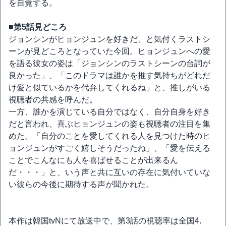
を自覚する。
■第5話見どころ
ジョンシンがヒョンジュンを好きだ、と気付くラストシ
ーンが見どころとなっていた今回。ヒョンジュンへの愛
を語る彼女の姿は「ジョンシンのラストシーンの台詞が
良かった」、「このドラマは誰かを推す気持ちがどれだ
け愛と似ているかを代弁してくれるね」と、推しがいる
視聴者の共感を呼んだ。
一方、誰かを演じている自分ではなく、自分自身を好き
だと言われ、喜ぶヒョンジュンの姿も視聴者の注目を集
めた。「自分のことを愛してくれる人を見つけた時のヒ
ョンジュンがすごく嬉しそうだったね」、「愛を伝える
ことでこんなにも人を喜ばせることが出来るん
だ・・・」と、いう声と共に互いの存在に気付いていな
い彼らの今後に期待する声が聞かれた。
本作は韓国tvNにて放送中で、第3話の視聴率は全国4.