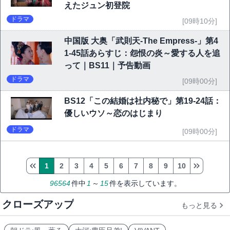
えたジュン初登院
ドラマ
[09時10分]
中国版 大奥「武則天-The Empress-」第4
1-45話あらすじ：怨恨の炎～愛する人を追
って｜BS11｜予告動画
ドラマ
[09時00分]
BS12「この結婚は社内秘で」第19-24話：
優しいウソ～恋のはじまり
ドラマ
[09時00分]
1
2
3
4
5
6
7
8
9
10
96564
件中
1
～
15
件を表示しています。
クローズアップ
もっと見る