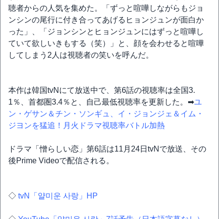
聴者からの人気を集めた。「ずっと喧嘩しながらもジョ
ンシンの尾行に付き合ってあげるヒョンジュンが面白か
った」、「ジョンシンとヒョンジュンにはずっと喧嘩し
ていて欲しいきもする（笑）」と、顔を会わせると喧嘩
してしまう2人は視聴者の笑いを呼んだ。
本作は韓国tvNにて放送中で、第6話の視聴率は全国3.
1％、首都圏3.4％と、自己最低視聴率を更新した。➡
ユ
ン・ゲサン＆チン・ソンギュ、イ・ジョンジェ＆イム・
ジヨンを猛追！月火ドラマ視聴率バトル加熱
ドラマ「憎らしい恋」第6話は11月24日tvNで放送、その
後Prime Videoで配信される。
◇
tvN「얄미운 사랑」HP