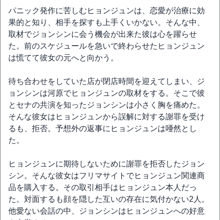
パニック発作に苦しむヒョンジュンは、恋愛が治療に効
果的と知り、相手を探すも上手くいかない。そんな中、
取材でジョンシンに会う機会が出来た彼は心を躍らせ
た。前のスケジュールを急いで終わらせたヒョンジュン
は慌てて彼女の元へと向かう。
待ち合わせをしていた店が閉店時間を迎えてしまい、ジ
ョンシンは河原でヒョンジュンの取材をする。そこで彼
とセナの共演を知ったジョンシンは小さく胸を痛めた。
そんな彼女はヒョンジュンから誤解に対する謝罪を受け
るも、拒否。予想外の返事にヒョンジュンは唖然とし
た。
ヒョンジュンに期待しないために謝罪を拒否したジョン
シン。そんな彼女はフリマサイトでヒョンジュン関連商
品を購入する。その取引相手はヒョンジュン本人だっ
た。対面するも顔を隠した互いの存在に気付かない2人。
他愛ない会話の中、ジョンシンはヒョンジュンへの好意