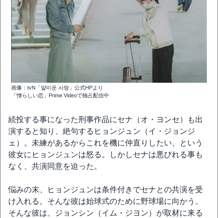
画像：tvN「얄미운 사랑」公式HPより
「憎らしい恋」Prime Videoで独占配信中
続投する事になった刑事作品にセナ（オ・ヨンセ）も出
演すると知り、絶句するヒョンジュン（イ・ジョンジ
ェ）。未練があるからこれを機に仲直りしたい、という
彼女にヒョンジュンは怒る。しかしセナは悪びれる事も
なく、共演同意を迫った。
悩みの末、ヒョンジュンは条件付きでセナとの共演を受
け入れる。そんな彼は始球式のために野球場に向かう。
そんな彼は、ジョンシン（イム・ジヨン）が取材に来る