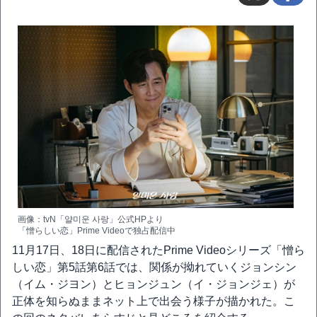
画像：tvN「얄미운 사랑」公式HPより
「憎らしい恋」Prime Videoで独占配信中
11月17日、18日に配信されたPrime Videoシリーズ「憎ら
しい恋」第5話第6話では、関係が拗れていくジョンシン
（イム・ジヨン）とヒョンジュン（イ・ジョンジェ）が
正体を知らぬままネット上で出会う様子が描かれた。こ