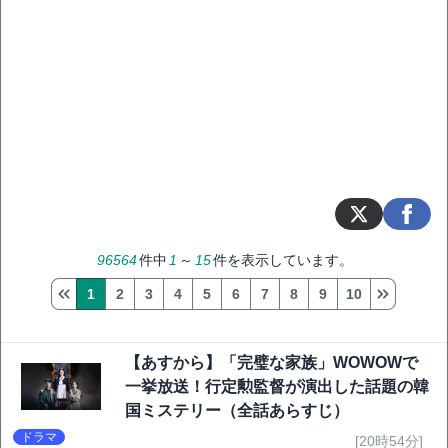
96564
件中
1
～
15
件を表示しています。
1
2
3
4
5
6
7
8
9
10
【あすから】「完璧な家族」WOWOWで
一挙放送！行定勲監督が演出した話題の韓
国ミステリー（全話あらすじ）
ドラマ
[20時54分]