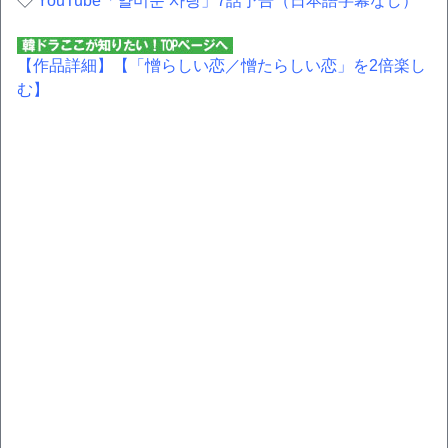
◇
YouTube「얄미운 사랑」7話予告（日本語字幕なし）
【作品詳細】
【「憎らしい恋／憎たらしい恋」を2倍楽し
む】