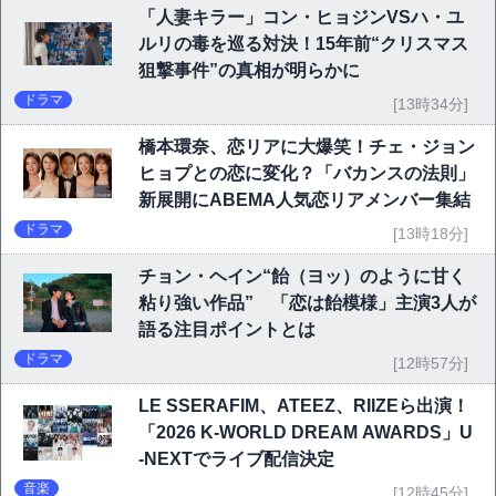
「人妻キラー」コン・ヒョジンVSハ・ユ
ルリの毒を巡る対決！15年前“クリスマス
狙撃事件”の真相が明らかに
ドラマ
[13時34分]
橋本環奈、恋リアに大爆笑！チェ・ジョン
ヒョプとの恋に変化？「バカンスの法則」
新展開にABEMA人気恋リアメンバー集結
ドラマ
[13時18分]
チョン・ヘイン“飴（ヨッ）のように甘く
粘り強い作品” 「恋は飴模様」主演3人が
語る注目ポイントとは
ドラマ
[12時57分]
LE SSERAFIM、ATEEZ、RIIZEら出演！
「2026 K-WORLD DREAM AWARDS」U
-NEXTでライブ配信決定
音楽
[12時45分]