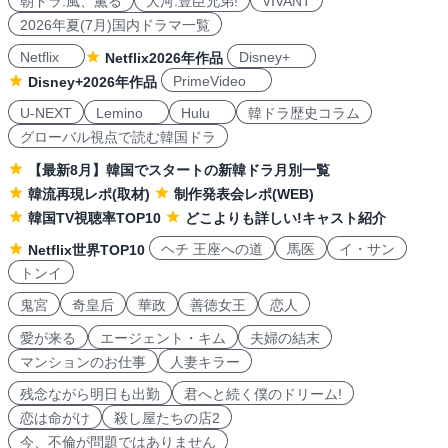
朝ドラ:風、薫る
大河:豊臣兄弟!
VIVANT
2026年夏(7月)国内ドラマ一覧
Netflix
Disney+
Netflix2026年作品
PrimeVideo
Disney+2026年作品
U-NEXT
Lemino
Hulu
韓ドラ歴史コラム
グローバル視点で読む韓国ドラ
【最新8月】韓国でスタートの新韓ドラ月別一覧
韓流再現レポ(取材)
制作発表会レポ(WEB)
韓国TV視聴率TOP10
どこよりも詳しい!キャスト紹介
ヘチ 王座への道
馬医
イ・サン
Netflix世界TOP10
トンイ
鬼宮
奇皇后
華政
善徳女王
恋人
愛が来る
エージェント・キム
夫婦の結末
マンションのお仕事
人妻キラー
残念ながら明日も出勤
君へと続く僕のドリーム!
恋は命がけ
殺し屋たちの店2
今、不倫が問題ではありません