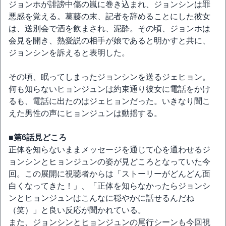
ジョンホが誹謗中傷の嵐に巻き込まれ、ジョンシンは罪
悪感を覚える。葛藤の末、記者を辞めることにした彼女
は、送別会で酒を飲まされ、泥酔。その頃、ジョンホは
会見を開き、熱愛説の相手が娘であると明かすと共に、
ジョンシンを訴えると表明した。
その頃、眠ってしまったジョンシンを送るジェヒョン。
何も知らないヒョンジュンは約束通り彼女に電話をかけ
るも、電話に出たのはジェヒョンだった。いきなり聞こ
えた男性の声にヒョンジュンは動揺する。
■第6話見どころ
正体を知らないままメッセージを通じて心を通わせるジ
ョンシンとヒョンジュンの姿が見どころとなっていた今
回。この展開に視聴者からは「ストーリーがどんどん面
白くなってきた！」、「正体を知らなかったらジョンシ
ンとヒョンジュンはこんなに穏やかに話せるんだね
（笑）」と良い反応が聞かれている。
また、ジョンシンとヒョンジュンの尾行シーンも今回視