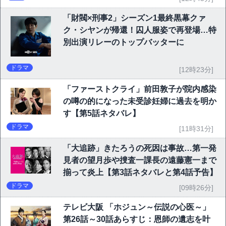
「財閥×刑事2」シーズン1最終黒幕クァ
ク・シヤンが帰還！囚人服姿で再登場…特
別出演リレーのトップバッターに
ドラマ
[12時23分]
「ファーストクライ」前田敦子が院内感染
の噂の的になった未受診妊婦に過去を明か
す【第5話ネタバレ】
ドラマ
[11時31分]
「大追跡」きたろうの死因は事故…第一発
見者の望月歩や捜査一課長の遠藤憲一まで
揃って炎上【第3話ネタバレと第4話予告】
ドラマ
[09時26分]
テレビ大阪 「ホジュン～伝説の心医～」
第26話～30話あらすじ：恩師の遺志を叶