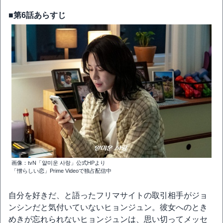
■第6話あらすじ
画像：tvN「얄미운 사랑」公式HPより
「憎らしい恋」Prime Videoで独占配信中
自分を好きだ、と語ったフリマサイトの取引相手がジョ
ンシンだと気付いていないヒョンジュン。彼女へのとき
めきが忘れられないヒョンジュンは、思い切ってメッセ