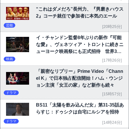
“これはダメだろ”長州力、『男磨きハウス
2』コーチ就任で参加者に本気のエール
芸能
[20時25分]
イ・チャンドン監督8年ぶりの新作『可能
な愛』、ヴェネツィア・トロントに続きニ
ューヨーク映画祭にも正式招待 世界3大
映画祭で快挙｜Netflix映画
映画
[17時26分]
「親密なリプリー」Prime Video「Chann
el K」で日本独占配信開始！ハム・ウンジ
ョン主演「女王の家」など新作も続々
ドラマ
[15時57分]
BS11「太陽を飲み込んだ女」第31-35話あ
らすじ：ドゥシクは自宅にルシアを招待
ドラマ
[14時24分]