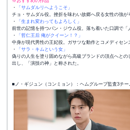
※おすすめの作品
・
「サムダルリへようこそ」
チョ・サムダル役。挫折を味わい故郷へ戻る女性の強が
・
「生まれ変わってもよろしく」
前世の記憶を持つパン・ジウム役。落ち着いた口調で「
・
「哲仁王后 俺がクイーン！？」
中身が現代男性の王妃役。ガサツな動作とコメディセン
・
「サラ・キムという女」
偽りの人生を塗り固めながら高級ブランドの頂点へとの
出し、「演技の神」と称された。
■ノ・ギジュン（コンミョン）：ヘムグループ監査3チー