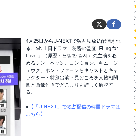
4月25日からU-NEXTで独占見放題配信され
る、tvN土日ドラマ「秘密の監査 -Filing for
Love-」（原題：은밀한 감사）の主演を務
めるシン・ヘソン、コンミョン、キム・ジ
ェウク、ホン・ファヨンらキャストとキャ
ラクター・特別出演・見どころを人物相関
図と画像付きでどこよりも詳しく解説す
る。
●
【「U-NEXT」で独占配信の韓国ドラマは
こちら】