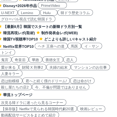
PrimeVideo
Disney+2026年作品
U-NEXT
Lemino
Hulu
韓ドラ歴史コラム
グローバル視点で読む韓国ドラ
【最新8月】韓国でスタートの新韓ドラ月別一覧
韓流再現レポ(取材)
制作発表会レポ(WEB)
韓国TV視聴率TOP10
どこよりも詳しい!キャスト紹介
ヘチ 王座への道
馬医
イ・サン
Netflix世界TOP10
トンイ
鬼宮
奇皇后
華政
善徳女王
恋人
愛が来る
財閥 X 刑事2
夫婦の結末
マンションのお仕事
人妻キラー
恋は飴模様
君へと続く僕のドリーム!
恋は命がけ
殺し屋たちの店2
今、不倫が問題ではありません
華流トップページ
次見る韓ドラに迷ったら見るコーナー
【保存版】Netflixで見られる韓国時代劇20選
映画レビュー
動画配信サービスをまとめて紹介