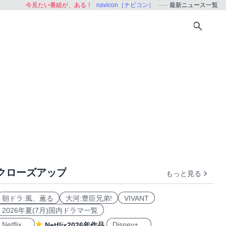
今見たい番組が、ある！
navicon［ナビコン］
最新ニュース一覧
クローズアップ
もっと見る
朝ドラ:風、薫る
大河:豊臣兄弟!
VIVANT
2026年夏(7月)国内ドラマ一覧
Netflix
Disney+
Netflix2026年作品