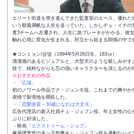
エリート街道を突き進んできた監査室のエース。優れた
いう順風満帆な人生を送っていた。しかしチュ・イナの
査3チームへ左遷され、人生に急ブレーキがかかる。彼
触れ心境に変化が生まれる。対立から始まる関係の中で
★コンミョン/공명（1994年5月26日生、183㎝）
清潔感のあるビジュアルと、大型犬のような親しみやす
技で、純粋ながらも芯の強いキャラクターを演じるのが
※おすすめの作品
・
「広場」
初のノワール作品でク・ジュンモ役。これまでの爽やか
表情で新境地を開拓した。
・
「恋愛体質～30歳になれば大丈夫」
広告代理店の新入社員チュ・ジェフン役。年上女性の心
ぷりに好演した。
・映画
『エクストリーム・ジョブ』
麻薬捜査班の末っ子刑事キム・ジェフン役を過剰なハイ