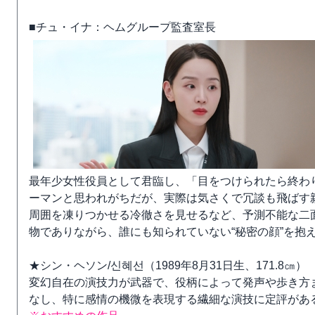
■チュ・イナ：ヘムグループ監査室長
最年少女性役員として君臨し、「目をつけられたら終わ
ーマンと思われがちだが、実際は気さくで冗談も飛ばす
周囲を凍りつかせる冷徹さを見せるなど、予測不能な二
物でありながら、誰にも知られていない“秘密の顔”を抱
★シン・ヘソン/신혜선（1989年8月31日生、171.8㎝）
変幻自在の演技力が武器で、役柄によって発声や歩き方
なし、特に感情の機微を表現する繊細な演技に定評があ