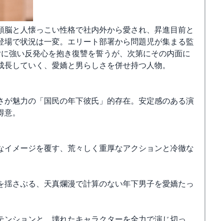
頭脳と人懐っこい性格で社内外から愛され、昇進目前と
登場で状況は一変。エリート部署から問題児が集まる監
女に強い反発心を抱き復讐を誓うが、次第にその内面に
成長していく、愛嬌と男らしさを併せ持つ人物。
さが魅力の「国民の年下彼氏」的存在。安定感のある演
得意。
なイメージを覆す、荒々しく重厚なアクションと冷徹な
を揺さぶる、天真爛漫で計算のない年下男子を愛嬌たっ
テンションと、壊れたキャラクターを全力で演じ切っ