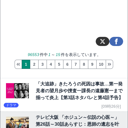
96553
件中
1
～
15
件を表示しています。
1
2
3
4
5
6
7
8
9
10
「大追跡」きたろうの死因は事故…第一発
見者の望月歩や捜査一課長の遠藤憲一まで
揃って炎上【第3話ネタバレと第4話予告】
ドラマ
[09時26分]
テレビ大阪 「ホジュン～伝説の心医～」
第26話～30話あらすじ：恩師の遺志を叶