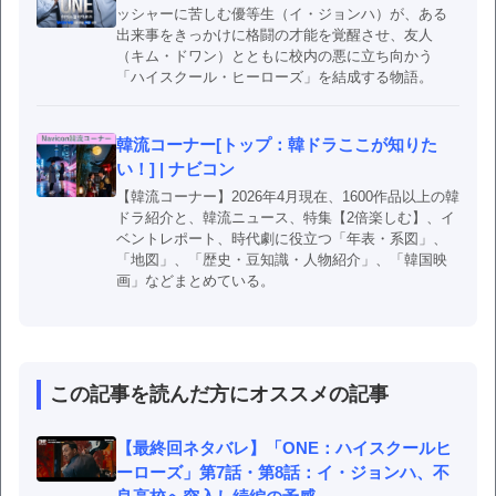
ッシャーに苦しむ優等生（イ・ジョンハ）が、ある
出来事をきっかけに格闘の才能を覚醒させ、友人
（キム・ドワン）とともに校内の悪に立ち向かう
「ハイスクール・ヒーローズ」を結成する物語。
韓流コーナー[トップ：韓ドラここが知りた
い！] | ナビコン
【韓流コーナー】2026年4月現在、1600作品以上の韓
ドラ紹介と、韓流ニュース、特集【2倍楽しむ】、イ
ベントレポート、時代劇に役立つ「年表・系図」、
「地図」、「歴史・豆知識・人物紹介」、「韓国映
画」などまとめている。
この記事を読んだ方にオススメの記事
【最終回ネタバレ】「ONE：ハイスクールヒ
ーローズ」第7話・第8話：イ・ジョンハ、不