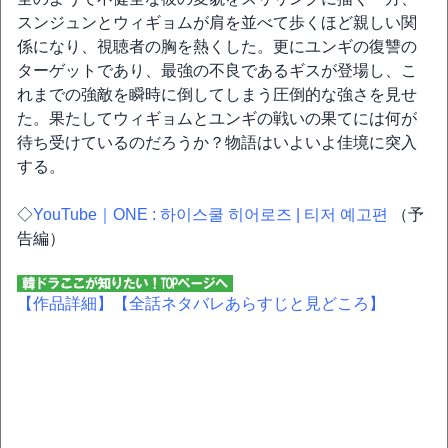
スンジュンとウィギョムが肩を並べて歩くほど親しい関
係になり、視聴者の胸を熱くした。更にユンギの復讐の
ターゲットであり、最強の不良であるギスが登場し、こ
れまでの強敵を瞬時に倒してしまう圧倒的な強さを見せ
た。果たしてウィギョムとユンギの戦いの果てには何が
待ち受けているのだろうか？物語はいよいよ佳境に突入
する。
◇
YouTube｜ONE : 하이스쿨 히어로즈 | 티저 예고편
（予
告編）
【作品詳細】
【全話ネタバレあらすじと見どころ】