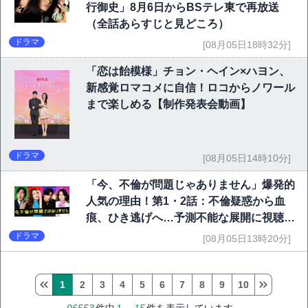
行御史」8月6日からBSテレ東で再放送
（全話あらすじと見どころ）
ドラマ
[08月05日18時32分]
「恋は飴模様」チョン・ヘイン×ハヨン、
新感覚ロマコメに自信！ロコからノワール
まで楽しめる【制作発表会動画】
ドラマ
[08月05日14時10分]
「今、不倫が問題じゃありません」爆発的
人気の理由！第1・2話：不倫疑惑から血
痕、ひき逃げへ…予測不能な展開に視聴者
熱狂
ドラマ
[08月05日13時20分]
1
2
3
4
5
6
7
8
9
10