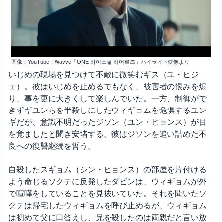
画像：YouTube：Wavve「ONE 하이스쿨 히어로즈」ハイライト映像より
いじめの現場を見つけて不敵に微笑むギス（ユ・ヒジ
ェ）。彼はいじめを止めるでもなく、被害者の恨みを煽
り、事を更に大きくして楽しんでいた。一方、制御がで
きずギユンらを半殺しにしたウィギョムを危惧するユン
ギだが、意識不明だったジソン（ユン・ヒョンス）が目
を覚ましたと聞き安堵する。彼はジソンを追い詰めた不
良への復讐継続を誓う。
自殺したスギョム（シン・ヒョンス）の部屋を片付ける
よう命じるソクテに反発したダビンは、ウィギョムが外
で喧嘩をしていることを見抜いていた。それを聞いたソ
クテは帰宅したウィギョムを呼び止めるが、ウィギョム
は初めて父に口答えし、兄を殺したのは両親だと言い放