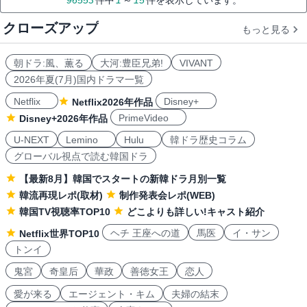
96553
件中
1
～
15
件を表示しています。
クローズアップ
もっと見る
朝ドラ:風、薫る
大河:豊臣兄弟!
VIVANT
2026年夏(7月)国内ドラマ一覧
Netflix
Disney+
Netflix2026年作品
PrimeVideo
Disney+2026年作品
U-NEXT
Lemino
Hulu
韓ドラ歴史コラム
グローバル視点で読む韓国ドラ
【最新8月】韓国でスタートの新韓ドラ月別一覧
韓流再現レポ(取材)
制作発表会レポ(WEB)
韓国TV視聴率TOP10
どこよりも詳しい!キャスト紹介
ヘチ 王座への道
馬医
イ・サン
Netflix世界TOP10
トンイ
鬼宮
奇皇后
華政
善徳女王
恋人
愛が来る
エージェント・キム
夫婦の結末