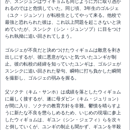
が、スンジュンはウィギョムも同じように力に取り憑か
れるのではと危惧していた。同じ頃、3年生のゴルジェ
（ユク・ジュンソ）が転校生としてやって来る。他校で
最強と恐れられた彼は、これ以上問題を起こさないと決
めていたが、スンシク（シン・ジュンソプ）に目をつけ
られ執拗に追い回されてしまう。
ゴルジェが不良だと決めつけたウィギョムは敵意を剥き
出しにするが、彼に悪意がないと気づいたユンギが制
止。彼の転校の経緯を知っていたユンギは、ゴルジェが
スンシクに追い回された挙句、瞬時に打ち負かした瞬間
を撮影し、ゴルジェの弱みを握る。
父ソクテ（キム・サンホ）は成績を落としたウィギョム
に厳しく接するが、遂に母ダビン（キム・ジュリョン）
が間に入り、ソクテの教育方針を非難。鬱憤を晴らすよ
うに新たな不良を懲らしめるため、いじめの現場に参上
したウィギョムは、ギユン（シン・ジェフィ）らを次々
と倒していくが、ユンギの制止も聞かず、ギユンを半殺