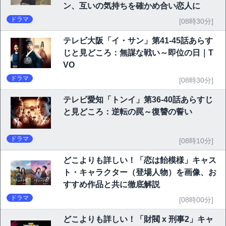
ン、互いの気持ちを確かめ合い恋人に
ドラマ
[08時30分]
テレビ大阪「イ・サン」第41-45話あらす
じと見どころ：無謀な戦い～即位の日｜T
VO
ドラマ
[08時30分]
テレビ愛知「トンイ」第36-40話あらすじ
と見どころ：逆転の罠～復讐の誓い
ドラマ
[08時10分]
どこよりも詳しい！「恋は飴模様」キャス
ト・キャラクター（登場人物）を画像、お
すすめ作品と共に徹底解説
ドラマ
[08時00分]
どこよりも詳しい！「財閥 x 刑事2」キャ