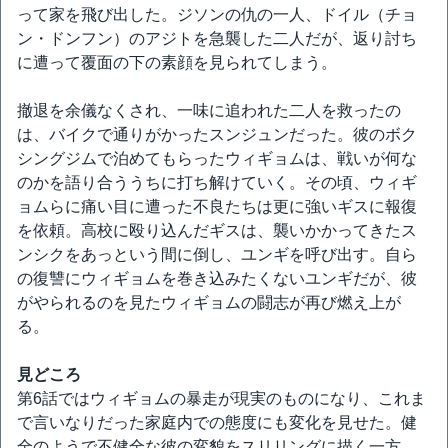
って家を飛び出した。ジソンの仇の一人、ドイル（チョ
ン・ドンフン）のアジトを急襲した二人だが、返り討ち
に遭って覆面の下の素顔を見られてしまう。
撤退を余儀なくされ、一味に追われた二人を救ったの
は、バイクで通りがかったスンジュンだった。彼のボク
シングジムで泊めてもらったウィギョムは、戦いが何な
のかを語り合ううちに打ち解けていく。その頃、ウィギ
ョムらに痛い目に遭った不良たちは更に強いギスに報復
を依頼。高校に殴り込んだギスは、襲いかかってきたス
ンシクをあっという間に倒し、ユンギを呼び出す。自ら
の復讐にウィギョムを巻き込みたくないユンギだが、彼
がやられるのを見たウィギョムの闘志が再び燃え上が
る。
見どころ
第6話ではウィギョムの暴走が現実のものになり、これま
で言いなりだった家庭内での態度にも変化を見せた。健
全のようで不健全な彼の変貌をスリリングに描く一方、