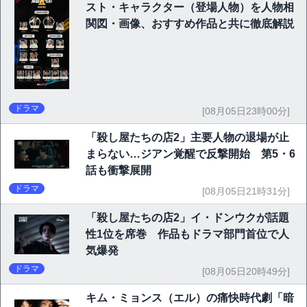
スト・キャラクター（登場人物）を人物相
関図・画像、おすすめ作品と共に徹底解説
ドラマ
[08月05日23時00分]
「殺し屋たちの店2」主要人物の退場が止
まらない…ジアン覚醒で反撃開始 第5・6
話も衝撃展開
ドラマ
[08月05日21時31分]
「殺し屋たちの店2」イ・ドンウクが話題
性1位を席巻 作品もドラマ部門首位で人
気爆発
ドラマ
[08月05日20時49分]
キム・ミョンス（エル）の痛快時代劇「暗