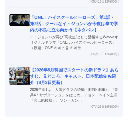
[05月16日12時00分]
「ONE：ハイスクールヒーローズ」第1話・
第2話：クールなイ・ジョンハが今度は拳で学
内の不良に立ち向かう【ネタバレ】
イ・ジョンハが再び“高校生”として活躍するWavveオ
リジナルドラマ「ONE：ハイスクールヒーローズ」
（原題：ONE 하이스쿨 히어로...
[05月16日12時00分]
【2026年8月韓国でスタートの新ドラマ】あら
すじ、見どころ、キャスト、日本配信先も紹
介（8月3日更新）
2026年8月は、人気ドラマの続編「財閥×刑事2」「新
兵4：サボタージュ」をはじめ、チョン・ヘイン主演
「恋は飴模様」、ソン・ガン...
[07月23日19時00分]