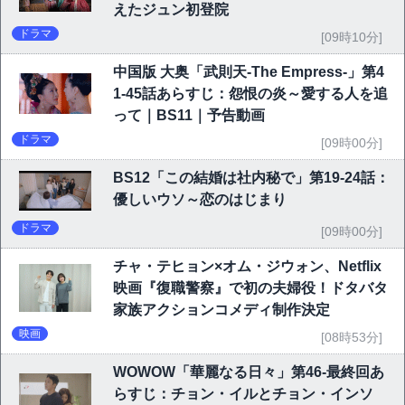
えたジュン初登院
ドラマ
[09時10分]
中国版 大奥「武則天-The Empress-」第4
1-45話あらすじ：怨恨の炎～愛する人を追
って｜BS11｜予告動画
ドラマ
[09時00分]
BS12「この結婚は社内秘で」第19-24話：
優しいウソ～恋のはじまり
ドラマ
[09時00分]
チャ・テヒョン×オム・ジウォン、Netflix
映画『復職警察』で初の夫婦役！ドタバタ
家族アクションコメディ制作決定
映画
[08時53分]
WOWOW「華麗なる日々」第46-最終回あ
らすじ：チョン・イルとチョン・インソ