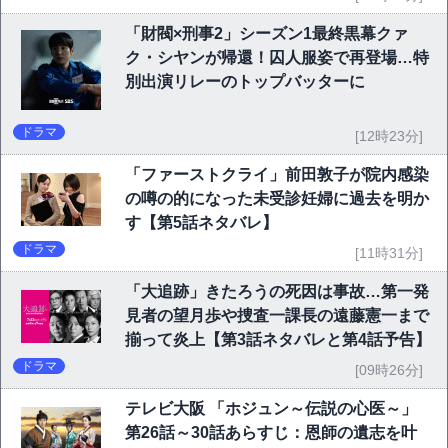
「財閥×刑事2」シーズン1最終黒幕クァ
ク・シヤンが帰還！囚人服姿で再登場…特
別出演リレーのトップバッターに
ドラマ
[12時23分]
「ファーストクライ」前田敦子が院内感染
の噂の的になった未受診妊婦に過去を明か
す【第5話ネタバレ】
ドラマ
[11時31分]
「大追跡」きたろうの死因は事故…第一発
見者の望月歩や捜査一課長の遠藤憲一まで
揃って炎上【第3話ネタバレと第4話予告】
ドラマ
[09時26分]
テレビ大阪 「ホジュン～伝説の心医～」
第26話～30話あらすじ：恩師の遺志を叶