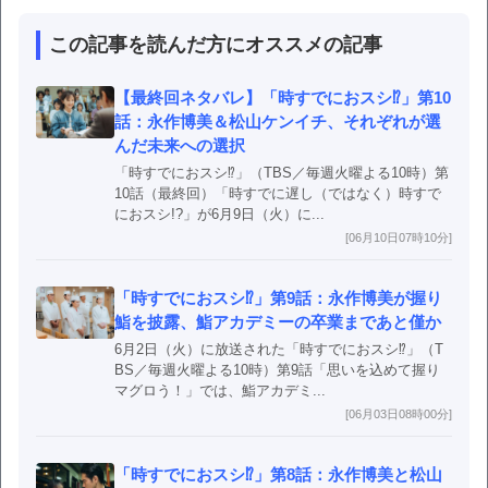
この記事を読んだ方にオススメの記事
【最終回ネタバレ】「時すでにおスシ⁉」第10
話：永作博美＆松山ケンイチ、それぞれが選
んだ未来への選択
「時すでにおスシ⁉」（TBS／毎週火曜よる10時）第
10話（最終回）「時すでに遅し（ではなく）時すで
におスシ!?」が6月9日（火）に...
[06月10日07時10分]
「時すでにおスシ⁉」第9話：永作博美が握り
鮨を披露、鮨アカデミーの卒業まであと僅か
6月2日（火）に放送された「時すでにおスシ⁉」（T
BS／毎週火曜よる10時）第9話「思いを込めて握り
マグロう！」では、鮨アカデミ...
[06月03日08時00分]
「時すでにおスシ⁉」第8話：永作博美と松山