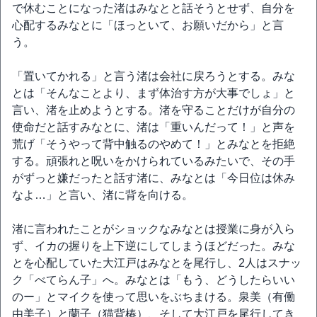
で休むことになった渚はみなとと話そうとせず、自分を
心配するみなとに「ほっといて、お願いだから」と言
う。
「置いてかれる」と言う渚は会社に戻ろうとする。みな
とは「そんなことより、まず体治す方が大事でしょ」と
言い、渚を止めようとする。渚を守ることだけが自分の
使命だと話すみなとに、渚は「重いんだって！」と声を
荒げ「そうやって背中触るのやめて！」とみなとを拒絶
する。頑張れと呪いをかけられているみたいで、その手
がずっと嫌だったと話す渚に、みなとは「今日位は休み
なよ…」と言い、渚に背を向ける。
渚に言われたことがショックなみなとは授業に身が入ら
ず、イカの握りを上下逆にしてしまうほどだった。みな
とを心配していた大江戸はみなとを尾行し、2人はスナッ
ク「べてらん子」へ。みなとは「もう、どうしたらいい
のー」とマイクを使って思いをぶちまける。泉美（有働
由美子）と蘭子（猫背椿）、そして大江戸を尾行してき