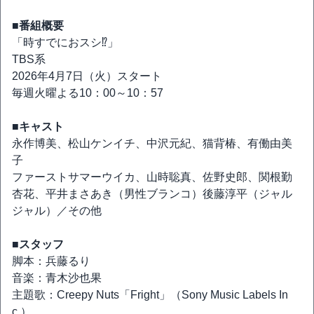
■番組概要
「時すでにおスシ⁉」
TBS系
2026年4月7日（火）スタート
毎週火曜よる10：00～10：57
■キャスト
永作博美、松山ケンイチ、中沢元紀、猫背椿、有働由美
子
ファーストサマーウイカ、山時聡真、佐野史郎、関根勤
杏花、平井まさあき（男性ブランコ）後藤淳平（ジャル
ジャル）／その他
■スタッフ
脚本：兵藤るり
音楽：青木沙也果
主題歌：Creepy Nuts「Fright」（Sony Music Labels In
c.）