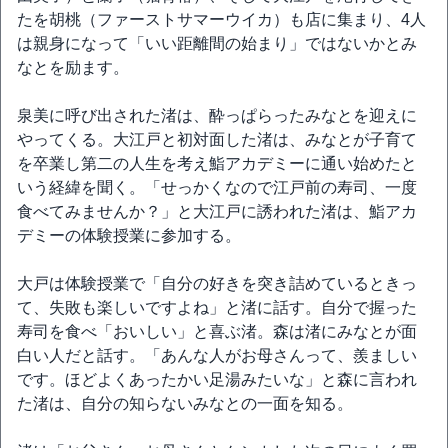
たを胡桃（ファーストサマーウイカ）も店に集まり、4人
は親身になって「いい距離間の始まり」ではないかとみ
なとを励ます。
泉美に呼び出された渚は、酔っぱらったみなとを迎えに
やってくる。大江戸と初対面した渚は、みなとが子育て
を卒業し第二の人生を考え鮨アカデミーに通い始めたと
いう経緯を聞く。「せっかくなので江戸前の寿司、一度
食べてみませんか？」と大江戸に誘われた渚は、鮨アカ
デミーの体験授業に参加する。
大戸は体験授業で「自分の好きを突き詰めているときっ
て、失敗も楽しいですよね」と渚に話す。自分で握った
寿司を食べ「おいしい」と喜ぶ渚。森は渚にみなとが面
白い人だと話す。「あんな人がお母さんって、羨ましい
です。ほどよくあったかい足湯みたいな」と森に言われ
た渚は、自分の知らないみなとの一面を知る。