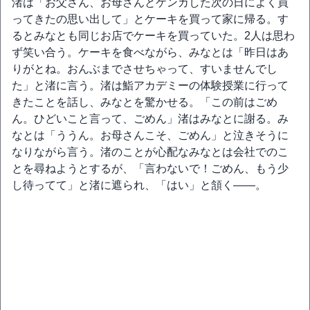
渚は「お父さん、お母さんとケンカした次の日によく買
ってきたの思い出して」とケーキを買って家に帰る。す
るとみなとも同じお店でケーキを買っていた。2人は思わ
ず笑い合う。ケーキを食べながら、みなとは「昨日はあ
りがとね。おんぶまでさせちゃって、すいませんでし
た」と渚に言う。渚は鮨アカデミーの体験授業に行って
きたことを話し、みなとを驚かせる。「この前はごめ
ん。ひどいこと言って、ごめん」渚はみなとに謝る。み
なとは「ううん。お母さんこそ、ごめん」と泣きそうに
なりながら言う。渚のことが心配なみなとは会社でのこ
とを尋ねようとするが、「言わないで！ごめん、もう少
し待ってて」と渚に遮られ、「はい」と頷く――。