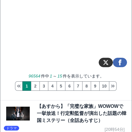
96564
件中
1
～
15
件を表示しています。
1
2
3
4
5
6
7
8
9
10
【あすから】「完璧な家族」WOWOWで
一挙放送！行定勲監督が演出した話題の韓
国ミステリー（全話あらすじ）
ドラマ
[20時54分]