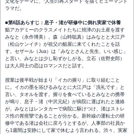
文化をテーマに、“人生の再スタート”を描くヒューマンド
ラマだ。
■第6話あらすじ：息子・渚が研修中に倒れ実家で休養
鮨アカデミーのクラスメイトたちに焼津のお土産を渡す
みなと（永作博美）。森（山時聡真）はみなとと大江戸
（松山ケンイチ）が祖父の鮨屋に来てくれたことを話
す。セザール（Jua）は「みなとさんと先生、いい感じ」
と言い、みなとは少し恥ずかしがる。立石（佐野史郎）
は大人同士の恋はロマンスだと話す。
授業は後半戦が始まり「イカの握り」に取り組むこと
に。イカの墨を浴びるみなとに大江戸は「洗礼です」と
言い、タオルを渡す。握りを食べているとみなとの携帯
が鳴り、息子・渚（中沢元紀）が病院に運ばれたと連絡
が。みなとはレンタカーで病院に駆けつけ、渚はストレ
ス性の胃痙攣であることが分かる。新幹線の運転士の研
修中である渚は会社に戻ろうとするが、人事部の社員か
ら1週間は安静にして家で休むよう言われる。渋々、実家