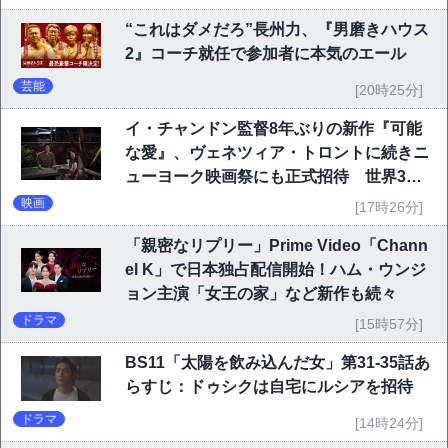
“これはダメだろ”長州力、『男磨きハウス
2』コーチ就任で参加者に本気のエール
芸能
[20時25分]
イ・チャンドン監督8年ぶりの新作『可能
な愛』、ヴェネツィア・トロントに続きニ
ューヨーク映画祭にも正式招待 世界3大
映画祭で快挙｜Netflix映画
映画
[17時26分]
「親密なリプリー」Prime Video「Chann
el K」で日本独占配信開始！ハム・ウンジ
ョン主演「女王の家」など新作も続々
ドラマ
[15時57分]
BS11「太陽を飲み込んだ女」第31-35話あ
らすじ：ドゥシクは自宅にルシアを招待
ドラマ
[14時24分]