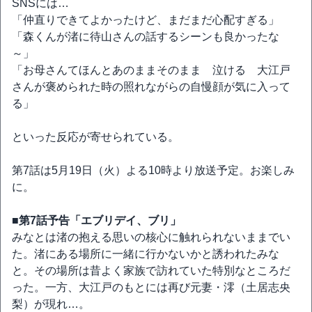
SNSには…
「仲直りできてよかったけど、まだまだ心配すぎる」
「森くんが渚に待山さんの話するシーンも良かったな
～」
「お母さんてほんとあのままそのまま 泣ける 大江戸
さんが褒められた時の照れながらの自慢顔が気に入って
る」
といった反応が寄せられている。
第7話は5月19日（火）よる10時より放送予定。お楽しみ
に。
■第7話予告「エブリデイ、ブリ」
みなとは渚の抱える思いの核心に触れられないままでい
た。渚にある場所に一緒に行かないかと誘われたみな
と。その場所は昔よく家族で訪れていた特別なところだ
った。一方、大江戸のもとには再び元妻・澪（土居志央
梨）が現れ…。