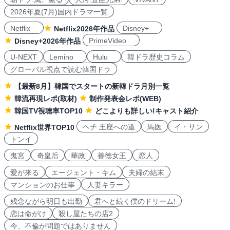
2026年夏(7月)国内ドラマ一覧
Netflix
Disney+
Netflix2026年作品
PrimeVideo
Disney+2026年作品
U-NEXT
Lemino
Hulu
韓ドラ歴史コラム
グローバル視点で読む韓国ドラ
【最新8月】韓国でスタートの新韓ドラ月別一覧
韓流再現レポ(取材)
制作発表会レポ(WEB)
韓国TV視聴率TOP10
どこよりも詳しい!キャスト紹介
ヘチ 王座への道
馬医
イ・サン
Netflix世界TOP10
トンイ
鬼宮
奇皇后
華政
善徳女王
恋人
愛が来る
エージェント・キム
夫婦の結末
マンションのお仕事
人妻キラー
残念ながら明日も出勤
君へと続く僕のドリーム!
恋は命がけ
殺し屋たちの店2
今、不倫が問題ではありません