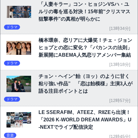
「人妻キラー」コン・ヒョジンVSハ・ユ
ルリの毒を巡る対決！15年前“クリスマス
狙撃事件”の真相が明らかに
ドラマ
[13時34分]
橋本環奈、恋リアに大爆笑！チェ・ジョン
ヒョプとの恋に変化？「バカンスの法則」
新展開にABEMA人気恋リアメンバー集結
ドラマ
[13時18分]
チョン・ヘイン“飴（ヨッ）のように甘く
粘り強い作品” 「恋は飴模様」主演3人が
語る注目ポイントとは
ドラマ
[12時57分]
LE SSERAFIM、ATEEZ、RIIZEら出演！
「2026 K-WORLD DREAM AWARDS」U
-NEXTでライブ配信決定
音楽
[12時45分]