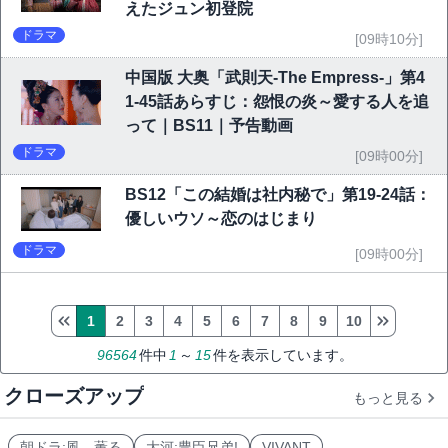
えたジュン初登院
ドラマ
[09時10分]
中国版 大奥「武則天-The Empress-」第4
1-45話あらすじ：怨恨の炎～愛する人を追
って｜BS11｜予告動画
ドラマ
[09時00分]
BS12「この結婚は社内秘で」第19-24話：
優しいウソ～恋のはじまり
ドラマ
[09時00分]
1
2
3
4
5
6
7
8
9
10
96564
件中
1
～
15
件を表示しています。
クローズアップ
もっと見る
朝ドラ:風、薫る
大河:豊臣兄弟!
VIVANT