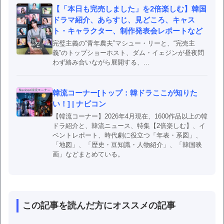
【「本日も完売しました」を2倍楽しむ】韓国
ドラマ紹介、あらすじ、見どころ、キャス
ト・キャラクター、制作発表会レポートなど
完璧主義の“青年農夫”マシュー・リーと、“完売主
義”のトップショーホスト、ダム・イェジンが昼夜問
わず絡み合いながら展開する、...
韓流コーナー[トップ：韓ドラここが知りた
い！] | ナビコン
【韓流コーナー】2026年4月現在、1600作品以上の韓
ドラ紹介と、韓流ニュース、特集【2倍楽しむ】、イ
ベントレポート、時代劇に役立つ「年表・系図」、
「地図」、「歴史・豆知識・人物紹介」、「韓国映
画」などまとめている。
この記事を読んだ方にオススメの記事