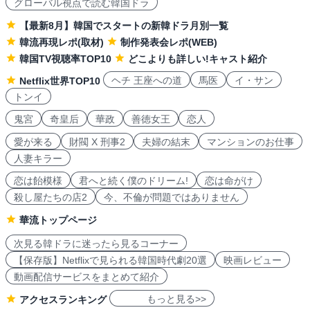
グローバル視点で読む韓国ドラ
【最新8月】韓国でスタートの新韓ドラ月別一覧
韓流再現レポ(取材)
制作発表会レポ(WEB)
韓国TV視聴率TOP10
どこよりも詳しい!キャスト紹介
ヘチ 王座への道
馬医
イ・サン
Netflix世界TOP10
トンイ
鬼宮
奇皇后
華政
善徳女王
恋人
愛が来る
財閥 X 刑事2
夫婦の結末
マンションのお仕事
人妻キラー
恋は飴模様
君へと続く僕のドリーム!
恋は命がけ
殺し屋たちの店2
今、不倫が問題ではありません
華流トップページ
次見る韓ドラに迷ったら見るコーナー
【保存版】Netflixで見られる韓国時代劇20選
映画レビュー
動画配信サービスをまとめて紹介
もっと見る>>
アクセスランキング