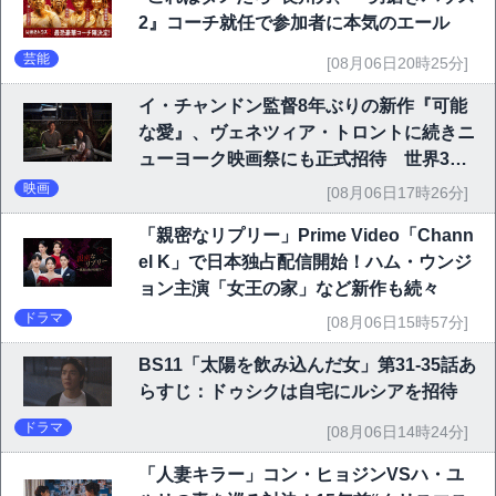
2』コーチ就任で参加者に本気のエール
芸能
[08月06日20時25分]
イ・チャンドン監督8年ぶりの新作『可能
な愛』、ヴェネツィア・トロントに続きニ
ューヨーク映画祭にも正式招待 世界3大
映画祭で快挙｜Netflix映画
映画
[08月06日17時26分]
「親密なリプリー」Prime Video「Chann
el K」で日本独占配信開始！ハム・ウンジ
ョン主演「女王の家」など新作も続々
ドラマ
[08月06日15時57分]
BS11「太陽を飲み込んだ女」第31-35話あ
らすじ：ドゥシクは自宅にルシアを招待
ドラマ
[08月06日14時24分]
「人妻キラー」コン・ヒョジンVSハ・ユ