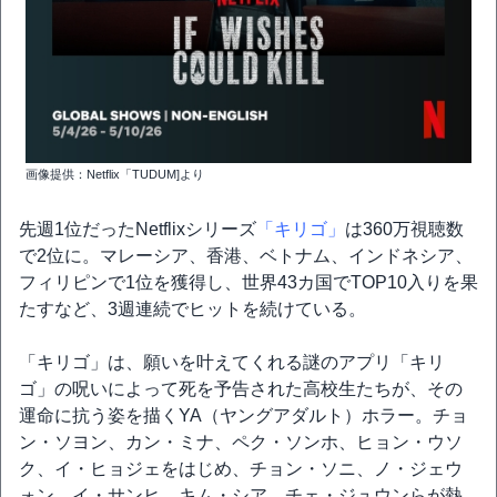
画像提供：Netflix「TUDUM]より
先週1位だったNetflixシリーズ
「キリゴ」
は360万視聴数
で2位に。マレーシア、香港、ベトナム、インドネシア、
フィリピンで1位を獲得し、世界43カ国でTOP10入りを果
たすなど、3週連続でヒットを続けている。
「キリゴ」は、願いを叶えてくれる謎のアプリ「キリ
ゴ」の呪いによって死を予告された高校生たちが、その
運命に抗う姿を描くYA（ヤングアダルト）ホラー。チョ
ン・ソヨン、カン・ミナ、ペク・ソンホ、ヒョン・ウソ
ク、イ・ヒョジェをはじめ、チョン・ソニ、ノ・ジェウ
ォン、イ・サンヒ、キム・シア、チェ・ジュウンらが熱