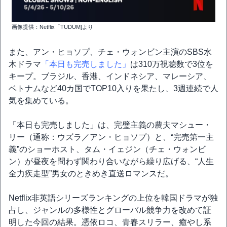
画像提供：Netflix「TUDUM]より
また、アン・ヒョソプ、チェ・ウォンビン主演のSBS水
木ドラマ
「本日も完売しました」
は310万視聴数で3位を
キープ。ブラジル、香港、インドネシア、マレーシア、
ベトナムなど40カ国でTOP10入りを果たし、3週連続で人
気を集めている。
「本日も完売しました」は、完璧主義の農夫マシュー・
リー（通称：ウズラ／アン・ヒョソプ）と、“完売第一主
義”のショーホスト、タム・イェジン（チェ・ウォンビ
ン）が昼夜を問わず関わり合いながら繰り広げる、“人生
全力疾走型”男女のときめき直送ロマンスだ。
Netflix非英語シリーズランキングの上位を韓国ドラマが独
占し、ジャンルの多様性とグローバル競争力を改めて証
明した今回の結果。憑依ロコ、青春スリラー、癒やし系