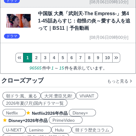
ドラマ
[08月06日09時10分]
中国版 大奥「武則天-The Empress-」第4
1-45話あらすじ：怨恨の炎～愛する人を追
って｜BS11｜予告動画
ドラマ
[08月06日09時00分]
1
2
3
4
5
6
7
8
9
10
96565
件中
1
～
15
件を表示しています。
クローズアップ
もっと見る
朝ドラ:風、薫る
大河:豊臣兄弟!
VIVANT
2026年夏(7月)国内ドラマ一覧
Netflix
Disney+
Netflix2026年作品
PrimeVideo
Disney+2026年作品
U-NEXT
Lemino
Hulu
韓ドラ歴史コラム