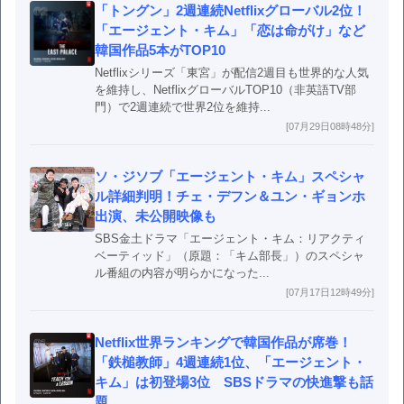
「トングン」2週連続Netflixグローバル2位！
「エージェント・キム」「恋は命がけ」など
韓国作品5本がTOP10
Netflixシリーズ「東宮」が配信2週目も世界的な人気
を維持し、NetflixグローバルTOP10（非英語TV部
門）で2週連続で世界2位を維持...
[07月29日08時48分]
ソ・ジソブ「エージェント・キム」スペシャ
ル詳細判明！チェ・デフン＆ユン・ギョンホ
出演、未公開映像も
SBS金土ドラマ「エージェント・キム：リアクティ
ベーティッド」（原題：「キム部長」）のスペシャ
ル番組の内容が明らかになった...
[07月17日12時49分]
Netflix世界ランキングで韓国作品が席巻！
「鉄槌教師」4週連続1位、「エージェント・
キム」は初登場3位 SBSドラマの快進撃も話
題