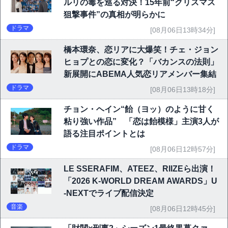
ルリの毒を巡る対決！15年前“クリスマス
狙撃事件”の真相が明らかに
ドラマ
[08月06日13時34分]
橋本環奈、恋リアに大爆笑！チェ・ジョン
ヒョプとの恋に変化？「バカンスの法則」
新展開にABEMA人気恋リアメンバー集結
ドラマ
[08月06日13時18分]
チョン・ヘイン“飴（ヨッ）のように甘く
粘り強い作品” 「恋は飴模様」主演3人が
語る注目ポイントとは
ドラマ
[08月06日12時57分]
LE SSERAFIM、ATEEZ、RIIZEら出演！
「2026 K-WORLD DREAM AWARDS」U
-NEXTでライブ配信決定
音楽
[08月06日12時45分]