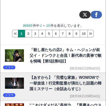
96565
件中
1
～
15
件を表示しています。
1
2
3
4
5
6
7
8
9
10
「殺し屋たちの店2」キム・へジュンが叔
父イ・ドンウクと合流！新代表の貫禄で敵
を恫喝【第5話第6話】
ドラマ
[08月06日22時42分]
【あすから】「完璧な家族」WOWOWで
一挙放送！行定勲監督が演出した話題の韓
国ミステリー（全話あらすじ）
ドラマ
[08月06日20時54分]
“これはダメだろ”長州力、『男磨きハウス