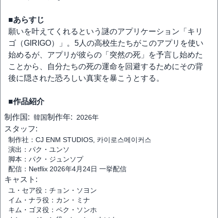
■あらすじ
願いを叶えてくれるという謎のアプリケーション「キリ
ゴ（GIRIGO）」。5人の高校生たちがこのアプリを使い
始めるが、アプリが彼らの「突然の死」を予言し始めた
ことから、自分たちの死の運命を回避するためにその背
後に隠された恐ろしい真実を暴こうとする。
■作品紹介
制作国:
制作年:
韓国
2026年
スタッフ:
制作社：CJ ENM STUDIOS, 카이로스메이커스
演出：パク・ユンソ
脚本：パク・ジュンソプ
配信：Netflix 2026年4月24日 一挙配信
キャスト:
ユ・セア役：チョン・ソヨン
イム・ナラ役：カン・ミナ
キム・ゴヌ役：ペク・ソンホ