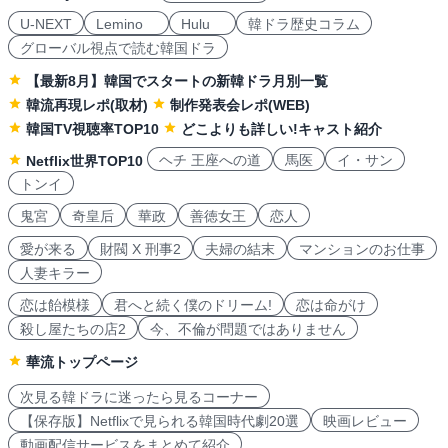
U-NEXT
Lemino
Hulu
韓ドラ歴史コラム
グローバル視点で読む韓国ドラ
【最新8月】韓国でスタートの新韓ドラ月別一覧
韓流再現レポ(取材)
制作発表会レポ(WEB)
韓国TV視聴率TOP10
どこよりも詳しい!キャスト紹介
ヘチ 王座への道
馬医
イ・サン
Netflix世界TOP10
トンイ
鬼宮
奇皇后
華政
善徳女王
恋人
愛が来る
財閥 X 刑事2
夫婦の結末
マンションのお仕事
人妻キラー
恋は飴模様
君へと続く僕のドリーム!
恋は命がけ
殺し屋たちの店2
今、不倫が問題ではありません
華流トップページ
次見る韓ドラに迷ったら見るコーナー
【保存版】Netflixで見られる韓国時代劇20選
映画レビュー
動画配信サービスをまとめて紹介