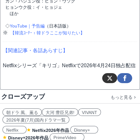
カン・ハジュン役：ヒョン・ウソク
ヒョンウク役：イ・ヒョジェ
ほか
◇
YouTube｜予告編
（日本語版）
※
【韓流ｺｰﾅｰ：韓ドラここが知りたい】
【関連記事・各話あらすじ】
Netflixシリーズ「キリゴ」Netflixで2026年4月24日独占配信
クローズアップ
もっと見る
朝ドラ:風、薫る
大河:豊臣兄弟!
VIVANT
2026年夏(7月)国内ドラマ一覧
Netflix
Disney+
Netflix2026年作品
PrimeVideo
Disney+2026年作品