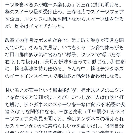
ーツを食べるのが唯一の楽しみ」と三彦に打ち明ける。
梓のスイーツ愛を受け止め、三彦は店でスイーツフェア
を企画。スタッフに意見を聞きながらスイーツ棚を作る
が、反応はイマイチだった。
教室での美月はボス的存在で、常に取り巻きが美月を囲
んでいた。そんな美月は、いつもジャージ姿で休みがち
な田口那由多が気に食わない様子。クラスで“浮いた存
在”として扱われ、美月が嫌味を言っても動じない那由多
に、梓は興味を持ち始める。そんな中、梓はテンダネス
のイートインスペースで那由多と偶然鉢合わせになる。
甘いモノが苦手という那由多だが、梓オススメのエクレ
アを食べると笑顔がほころび、いつしか二人は自然と打
ち解け、テンダネスのスイーツを一緒に食べる“秘密の友
達”のような関係になる。三彦と光莉（田中麗奈）がスイ
ーツフェアの意見を聞くと、梓はテンダネスの考えられ
たスイーツがいかに素晴らしいかを語りだし、将来自分
はテンダネスの商品開発部に入り「日常のご褒美みたい