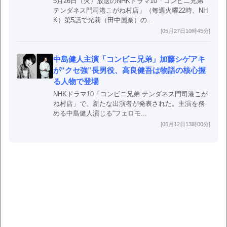
5月26日（火）放送のNHKドラマ10「コンビニ兄弟
テンダネス門司港こがね村店」（毎週火曜22時、NH
K）第5話で光莉（田中麗奈）の...
[05月27日10時45分]
中島健人主演「コンビニ兄弟」加藤シゲアキ
が“クセ強”長男役、高良健吾は物語の核心握
る人物で登場
NHKドラマ10「コンビニ兄弟 テンダネス門司港こが
ね村店」で、新たな出演者が発表された。主演を務
める中島健人演じる“フェロモ...
[05月12日13時00分]