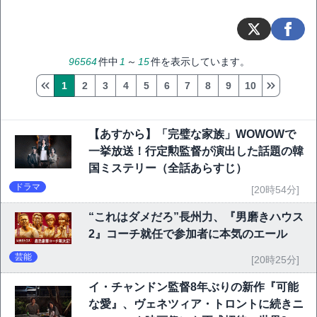
96564
件中
1
～
15
件を表示しています。
1
2
3
4
5
6
7
8
9
10
【あすから】「完璧な家族」WOWOWで
一挙放送！行定勲監督が演出した話題の韓
国ミステリー（全話あらすじ）
ドラマ
[20時54分]
“これはダメだろ”長州力、『男磨きハウス
2』コーチ就任で参加者に本気のエール
芸能
[20時25分]
イ・チャンドン監督8年ぶりの新作『可能
な愛』、ヴェネツィア・トロントに続きニ