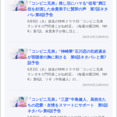
「コンビニ兄弟」推し活にハマる“祖母”満江
役を好演した余貴美子に賛辞の声 第7話ネタ
バレ第8話予告
6月9日（火）放送のNHKドラマ10「コンビニ兄弟
テンダネス門司港こがね村店」（毎週火曜22時、NH
K）第7話、余貴美子が推し活と...
[06月10日11時05分]
「コンビニ兄弟」“神崎華”石川恋の壮絶過去
が視聴者の胸に刺さる 第6話ネタバレと第7
話予告
6月2日（火）放送のNHKドラマ10「コンビニ兄弟
テンダネス門司港こがね村店」（毎週火曜22時、NH
K）第6話、ツギ（中島健人）の...
[06月03日11時34分]
「コンビニ兄弟」“三彦”中島健人、高校生た
ちの恋愛・友情をスマートにサポート 第5話
ネタバレ第6話予告