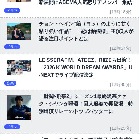
新展開にABEMA人気恋リアメンバー集結
ドラマ
[13時18分]
チョン・ヘイン“飴（ヨッ）のように甘く
粘り強い作品” 「恋は飴模様」主演3人が
語る注目ポイントとは
ドラマ
[12時57分]
LE SSERAFIM、ATEEZ、RIIZEら出演！
「2026 K-WORLD DREAM AWARDS」U
-NEXTでライブ配信決定
音楽
[12時45分]
「財閥×刑事2」シーズン1最終黒幕クァ
ク・シヤンが帰還！囚人服姿で再登場…特
別出演リレーのトップバッターに
ドラマ
[12時23分]