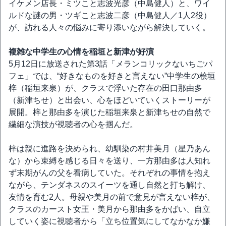
イケメン店長・ミツこと志波光彦（中島健人）と、ワイ
ルドな謎の男・ツギこと志波二彦（中島健人／1人2役）
が、訪れる人々の悩みに寄り添いながら解決していく。
複雑な中学生の心情を稲垣と新津が好演
5月12日に放送された第3話「メランコリックないちごパ
フェ」では、“好きなものを好きと言えない”中学生の桧垣
梓（稲垣来泉）が、クラスで浮いた存在の田口那由多
（新津ちせ）と出会い、心をほどいていくストーリーが
展開。梓と那由多を演じた稲垣来泉と新津ちせの自然で
繊細な演技が視聴者の心を掴んだ。
梓は親に進路を決められ、幼馴染の村井美月（星乃あん
な）から束縛を感じる日々を送り、一方那由多は人知れ
ず末期がんの父を看病していた。それぞれの事情を抱え
ながら、テンダネスのスイーツを通し自然と打ち解け、
友情を育む2人。母親や美月の前で意見が言えない梓が、
クラスのカースト女王・美月から那由多をかばい、自立
していく姿に視聴者から「立ち位置気にしてなかなか嫌