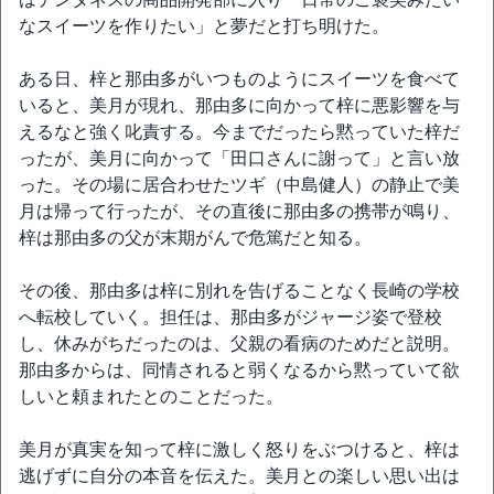
なスイーツを作りたい」と夢だと打ち明けた。
ある日、梓と那由多がいつものようにスイーツを食べて
いると、美月が現れ、那由多に向かって梓に悪影響を与
えるなと強く叱責する。今までだったら黙っていた梓だ
ったが、美月に向かって「田口さんに謝って」と言い放
った。その場に居合わせたツギ（中島健人）の静止で美
月は帰って行ったが、その直後に那由多の携帯が鳴り、
梓は那由多の父が末期がんで危篤だと知る。
その後、那由多は梓に別れを告げることなく長崎の学校
へ転校していく。担任は、那由多がジャージ姿で登校
し、休みがちだったのは、父親の看病のためだと説明。
那由多からは、同情されると弱くなるから黙っていて欲
しいと頼まれたとのことだった。
美月が真実を知って梓に激しく怒りをぶつけると、梓は
逃げずに自分の本音を伝えた。美月との楽しい思い出は