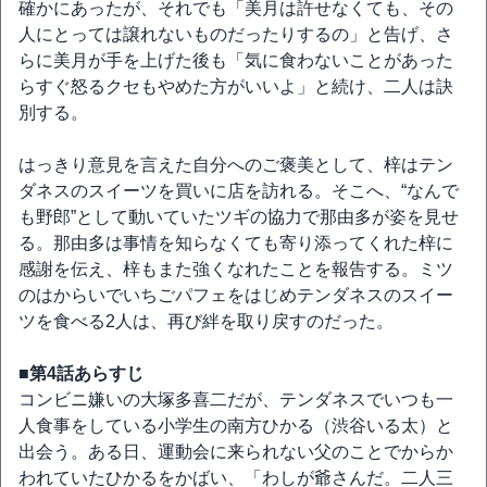
確かにあったが、それでも「美月は許せなくても、その
人にとっては譲れないものだったりするの」と告げ、さ
らに美月が手を上げた後も「気に食わないことがあった
らすぐ怒るクセもやめた方がいいよ」と続け、二人は訣
別する。
はっきり意見を言えた自分へのご褒美として、梓はテン
ダネスのスイーツを買いに店を訪れる。そこへ、“なんで
も野郎”として動いていたツギの協力で那由多が姿を見せ
る。那由多は事情を知らなくても寄り添ってくれた梓に
感謝を伝え、梓もまた強くなれたことを報告する。ミツ
のはからいでいちごパフェをはじめテンダネスのスイー
ツを食べる2人は、再び絆を取り戻すのだった。
■第4話あらすじ
コンビニ嫌いの大塚多喜二だが、テンダネスでいつも一
人食事をしている小学生の南方ひかる（渋谷いる太）と
出会う。ある日、運動会に来られない父のことでからか
われていたひかるをかばい、「わしが爺さんだ。二人三