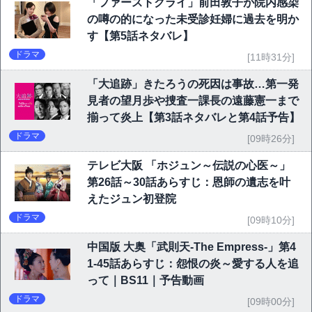
「ファーストクライ」前田敦子が院内感染
の噂の的になった未受診妊婦に過去を明か
す【第5話ネタバレ】
ドラマ
[11時31分]
「大追跡」きたろうの死因は事故…第一発
見者の望月歩や捜査一課長の遠藤憲一まで
揃って炎上【第3話ネタバレと第4話予告】
ドラマ
[09時26分]
テレビ大阪 「ホジュン～伝説の心医～」
第26話～30話あらすじ：恩師の遺志を叶
えたジュン初登院
ドラマ
[09時10分]
中国版 大奥「武則天-The Empress-」第4
1-45話あらすじ：怨恨の炎～愛する人を追
って｜BS11｜予告動画
ドラマ
[09時00分]