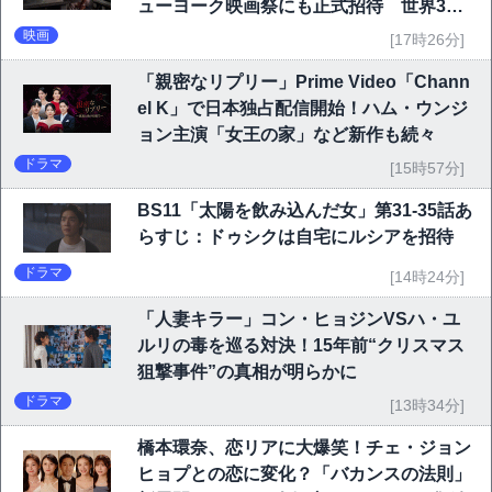
ューヨーク映画祭にも正式招待 世界3大
映画祭で快挙｜Netflix映画
映画
[17時26分]
「親密なリプリー」Prime Video「Chann
el K」で日本独占配信開始！ハム・ウンジ
ョン主演「女王の家」など新作も続々
ドラマ
[15時57分]
BS11「太陽を飲み込んだ女」第31-35話あ
らすじ：ドゥシクは自宅にルシアを招待
ドラマ
[14時24分]
「人妻キラー」コン・ヒョジンVSハ・ユ
ルリの毒を巡る対決！15年前“クリスマス
狙撃事件”の真相が明らかに
ドラマ
[13時34分]
橋本環奈、恋リアに大爆笑！チェ・ジョン
ヒョプとの恋に変化？「バカンスの法則」