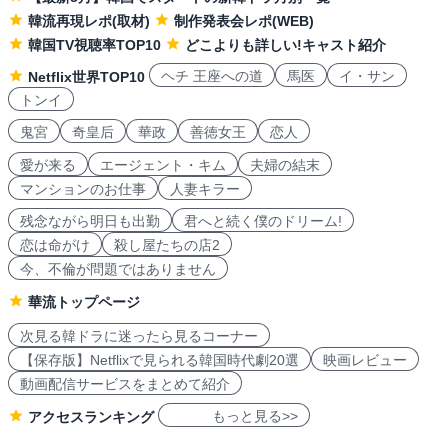
韓流再現レポ(取材)
制作発表会レポ(WEB)
韓国TV視聴率TOP10
どこよりも詳しい!キャスト紹介
ヘチ 王座への道
馬医
イ・サン
Netflix世界TOP10
トンイ
鬼宮
奇皇后
華政
善徳女王
恋人
愛が来る
エージェント・キム
夫婦の結末
マンションのお仕事
人妻キラー
残念ながら明日も出勤
君へと続く僕のドリーム!
恋は命がけ
殺し屋たちの店2
今、不倫が問題ではありません
華流トップページ
次見る韓ドラに迷ったら見るコーナー
【保存版】Netflixで見られる韓国時代劇20選
映画レビュー
動画配信サービスをまとめて紹介
もっと見る>>
アクセスランキング