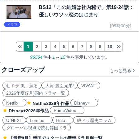
BS12「この結婚は社内秘で」第19-24話：
優しいウソ～恋のはじまり
ドラマ
[09時00分]
1
2
3
4
5
6
7
8
9
10
96564
件中
1
～
15
件を表示しています。
クローズアップ
もっと見る
朝ドラ:風、薫る
大河:豊臣兄弟!
VIVANT
2026年夏(7月)国内ドラマ一覧
Netflix
Disney+
Netflix2026年作品
PrimeVideo
Disney+2026年作品
U-NEXT
Lemino
Hulu
韓ドラ歴史コラム
グローバル視点で読む韓国ドラ
【最新8月】韓国でスタートの新韓ドラ月別一覧