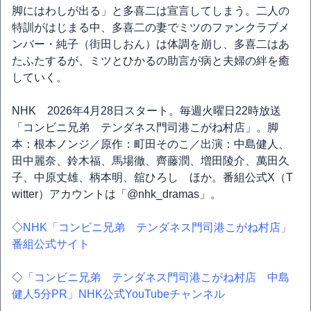
脚にはわしが出る」と多喜二は宣言してしまう。二人の
特訓がはじまる中、多喜二の妻でミツのファンクラブメ
ンバー・純子（街田しおん）は体調を崩し、多喜二はあ
たふたするが、ミツとひかるの助言が病と夫婦の絆を癒
していく。
NHK 2026年4月28日スタート。毎週火曜日22時放送
「コンビニ兄弟 テンダネス門司港こがね村店」。脚
本：根本ノンジ／原作：町田そのこ／出演：中島健人、
田中麗奈、鈴木福、馬場徹、齊藤潤、増田陵介、萬田久
子、中原丈雄、柄本明、舘ひろし ほか。番組公式X（T
witter）アカウントは「@nhk_dramas」。
◇
NHK「コンビニ兄弟 テンダネス門司港こがね村店」
番組公式サイト
◇
「コンビニ兄弟 テンダネス門司港こがね村店 中島
健人5分PR」NHK公式YouTubeチャンネル