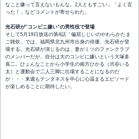
なこと嫌って言えないもんな。2人ともすごい」「よく言
った！」などコメントが寄せられた。
光石研が“コンビニ嫌い”の男性役で登場
そして5月19日放送の第4話「偏屈じじいのやわらかたま
ご雑炊」では、福岡県北九州市出身の俳優、光石研が登
場する。光石研が演じるのは、妻がミツのファンクラブ
のメンバーだが、自分は大のコンビに嫌いという大塚多
喜二。ひょんなことから小学生の南方ひかる（渋谷いる
太）と運動会で二人三脚に出場することになるのだ
が・・・来週もテンダネスを中心に心温まるエピソード
が楽しめることに期待したい。