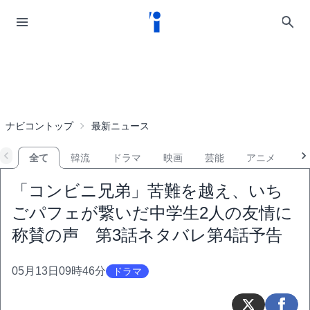
ナビコントップ
最新ニュース
全て
韓流
ドラマ
映画
芸能
アニメ
音
「コンビニ兄弟」苦難を越え、いち
ごパフェが繋いだ中学生2人の友情に
称賛の声 第3話ネタバレ第4話予告
05月13日09時46分
ドラマ