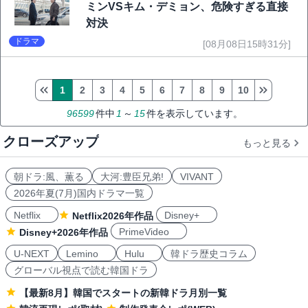
ミンVSキム・デミョン、危険すぎる直接
対決
ドラマ
[08月08日15時31分]
1
2
3
4
5
6
7
8
9
10
96599
件中
1
～
15
件を表示しています。
クローズアップ
もっと見る
朝ドラ:風、薫る
大河:豊臣兄弟!
VIVANT
2026年夏(7月)国内ドラマ一覧
Netflix
Disney+
Netflix2026年作品
PrimeVideo
Disney+2026年作品
U-NEXT
Lemino
Hulu
韓ドラ歴史コラム
グローバル視点で読む韓国ドラ
【最新8月】韓国でスタートの新韓ドラ月別一覧