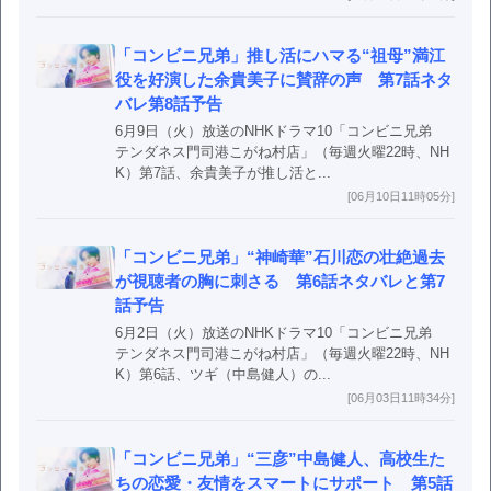
「コンビニ兄弟」推し活にハマる“祖母”満江
役を好演した余貴美子に賛辞の声 第7話ネタ
バレ第8話予告
6月9日（火）放送のNHKドラマ10「コンビニ兄弟
テンダネス門司港こがね村店」（毎週火曜22時、NH
K）第7話、余貴美子が推し活と...
[06月10日11時05分]
「コンビニ兄弟」“神崎華”石川恋の壮絶過去
が視聴者の胸に刺さる 第6話ネタバレと第7
話予告
6月2日（火）放送のNHKドラマ10「コンビニ兄弟
テンダネス門司港こがね村店」（毎週火曜22時、NH
K）第6話、ツギ（中島健人）の...
[06月03日11時34分]
「コンビニ兄弟」“三彦”中島健人、高校生た
ちの恋愛・友情をスマートにサポート 第5話