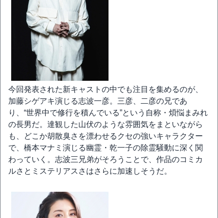
今回発表された新キャストの中でも注目を集めるのが、
加藤シゲアキ演じる志波一彦。三彦、二彦の兄であ
り、“世界中で修行を積んでいる”という自称・煩悩まみれ
の長男だ。達観した山伏のような雰囲気をまといながら
も、どこか胡散臭さを漂わせるクセの強いキャラクター
で、橋本マナミ演じる幽霊・乾一子の除霊騒動に深く関
わっていく。志波三兄弟がそろうことで、作品のコミカ
ルさとミステリアスさはさらに加速しそうだ。