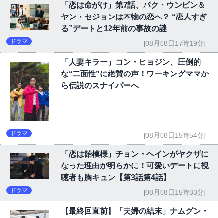
「恋は命がけ」第7話、パク・ウンビン＆
ヤン・セジョンは本物の恋へ？ “恋人すぎ
る”デートと12年前の事故の謎
ドラマ
[08月08日17時19分]
「人妻キラー」コン・ヒョジン、圧倒的
な“二面性”に絶賛の声！ワーキングママか
ら伝説のスナイパーへ
ドラマ
[08月08日15時54分]
「恋は飴模様」チョン・ヘインがヤクザに
なった理由が明らかに！可愛いデートに視
聴者も胸キュン【第3話第4話】
ドラマ
[08月08日15時33分]
【最終回直前】「夫婦の結末」ナムグン・