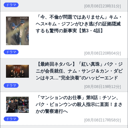
ドラマ
[08月08日23時31分]
「今、不倫が問題ではありません」キム・
ヘス×キム・ジフンがひき逃げの証拠隠滅
するも驚愕の新事実【第3・4話】
ドラマ
[08月08日20時04分]
【最終回ネタバレ】「紅い真珠」パク・ジ
ニが会長就任、ナム・サンジ＆カン・ダビ
ンはキス…“完全決着”のハッピーエンド
ドラマ
[08月08日19時12分]
「マンションのお仕事」第9話：チソン、
パク・ビョンウンの殺人指示に直面！まさ
かの警察連行へ
ドラマ
[08月08日17時58分]