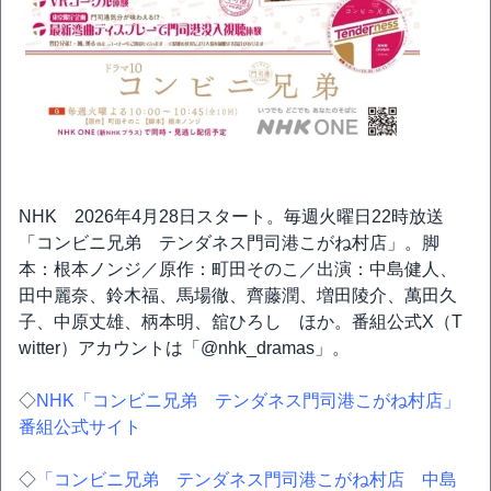
NHK 2026年4月28日スタート。毎週火曜日22時放送
「コンビニ兄弟 テンダネス門司港こがね村店」。脚
本：根本ノンジ／原作：町田そのこ／出演：中島健人、
田中麗奈、鈴木福、馬場徹、齊藤潤、増田陵介、萬田久
子、中原丈雄、柄本明、舘ひろし ほか。番組公式X（T
witter）アカウントは「@nhk_dramas」。
◇
NHK「コンビニ兄弟 テンダネス門司港こがね村店」
番組公式サイト
◇
「コンビニ兄弟 テンダネス門司港こがね村店 中島