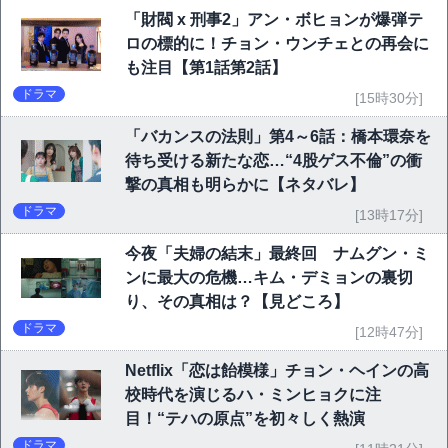
「財閥 x 刑事2」アン・ボヒョンが爆弾テ
ロの標的に！チョン・ウンチェとの再会に
も注目【第1話第2話】
ドラマ
[15時30分]
「バカンスの法則」第4～6話：橋本環奈を
待ち受ける新たな恋…“4股ゲス不倫”の衝
撃の真相も明らかに【ネタバレ】
ドラマ
[13時17分]
今夜「夫婦の結末」最終回 ナムグン・ミ
ンに最大の危機…キム・デミョンの裏切
り、その真相は？【見どころ】
ドラマ
[12時47分]
Netflix「恋は飴模様」チョン・ヘインの高
校時代を演じるハ・ミンヒョクに注
目！“テハの原点”を初々しく熱演
ドラマ