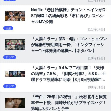
[11時21分]
Netflix「恋は飴模様」チョン・ヘインがO
ST熱唱！名場面彩る「君に再び」スペシ
ャルMV公開
音楽
[11時07分]
「人妻キラー」第3・4話：コン・ヒョジン
が臓器密売組織を一掃、“キングフィッシ
ャー”正体発覚の危機へ【ネタバレ】
ドラマ
[10時12分]
「人妻キラー」9.4％で二桁目前！「夫婦
の結末」7.5％、「財閥×刑事2」5.8％…土
曜ドラマ視聴率に明暗【8月8日視聴率TO
P10】
ドラマ
[08時51分]
「告白－25年目の秘密－」松村北斗と観覧
車デート後、岡崎紗絵がサプライズハグ！
第5話ネタバレと予告