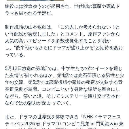
嫁役には沙倉ゆうのが起用され、世代間の葛藤や家族ド
ラマも描かれる予定だ。
制作統括の山本敏彦は、「この人しか考えられない！と
いう配役が実現しました」とコメント。原作ファンから
人気の高いエピソードを多数映像化することを明か
し、“後半戦からさらにドラマが盛り上がる”と期待をあお
っている。
5月12日放送の第3話では、中学生たちの“スイーツを通じ
た友情”が描かれるほか、第4話では光石研演じる男性と少
年の交流、第5話では恋愛模様や家族の秘密が交錯する青
春群像劇が展開。コンビニという身近な場所を舞台にし
ながら、笑いと涙、そしてミステリーを織り交ぜる本作
ならではの魅力が深まっていく。
また、ドラマの世界観を体験できる「NHKドラマフェス
ティバル 2026 春 ドラマ10 コンビニ兄弟 in 門司港＆in 東