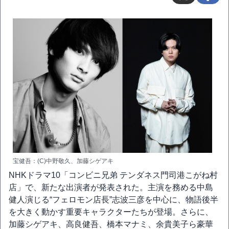
宝健吾：(C)中野敬久、加藤シゲアキ
NHKドラマ10「コンビニ兄弟 テンダネス門司港こがね村
店」で、新たな出演者が発表された。主演を務める中島
健人演じる“フェロモン店長”志波三彦を中心に、物語後半
を大きく動かす重要キャラクターたちが登場。さらに、
加藤シゲアキ、高良健吾、橋本マナミ、余貴美子ら豪華