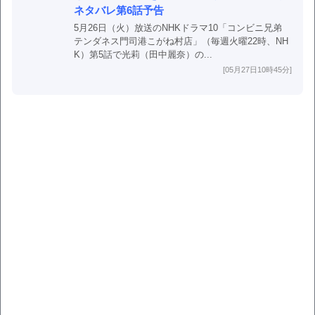
ネタバレ第6話予告
5月26日（火）放送のNHKドラマ10「コンビニ兄弟
テンダネス門司港こがね村店」（毎週火曜22時、NH
K）第5話で光莉（田中麗奈）の...
[05月27日10時45分]