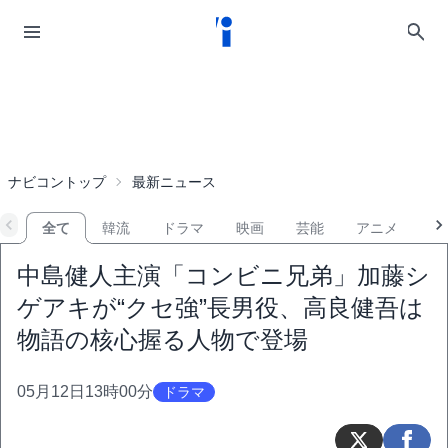
ナビコントップ
最新ニュース
全て
韓流
ドラマ
映画
芸能
アニメ
音
中島健人主演「コンビニ兄弟」加藤シ
ゲアキが“クセ強”長男役、高良健吾は
物語の核心握る人物で登場
05月12日13時00分
ドラマ