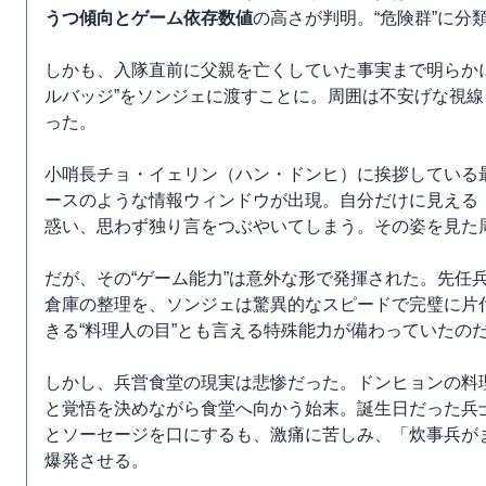
うつ傾向とゲーム依存数値
の高さが判明。“危険群”に分
しかも、入隊直前に父親を亡くしていた事実まで明らか
ルバッジ”をソンジェに渡すことに。周囲は不安げな視
った。
小哨長チョ・イェリン（ハン・ドンヒ）に挨拶している
ースのような情報ウィンドウが出現。自分だけに見える
惑い、思わず独り言をつぶやいてしまう。その姿を見た周
だが、その“ゲーム能力”は意外な形で発揮された。先任
倉庫の整理を、ソンジェは驚異的なスピードで完璧に片
きる“料理人の目”とも言える特殊能力が備わっていたの
しかし、兵営食堂の現実は悲惨だった。ドンヒョンの料
と覚悟を決めながら食堂へ向かう始末。誕生日だった兵
とソーセージを口にするも、激痛に苦しみ、「炊事兵が
爆発させる。