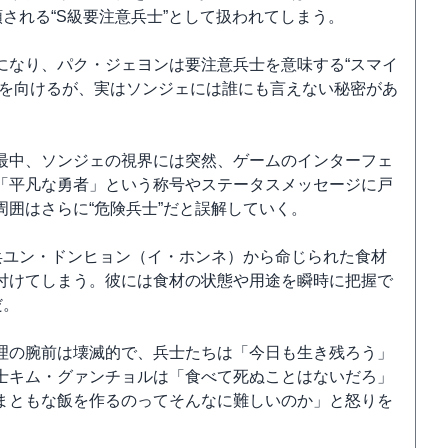
類される“S級要注意兵士”として扱われてしまう。
になり、パク・ジェヨンは要注意兵士を意味する“スマイ
線を向けるが、実はソンジェには誰にも言えない秘密があ
最中、ソンジェの視界には突然、ゲームのインターフェ
「平凡な勇者」という称号やステータスメッセージに戸
囲はさらに“危険兵士”だと誤解していく。
兵ユン・ドンヒョン（イ・ホンネ）から命じられた食材
付けてしまう。彼には食材の状態や用途を瞬時に把握で
だ。
理の腕前は壊滅的で、兵士たちは「今日も生き残ろう」
士キム・グァンチョルは「食べて死ぬことはないだろ」
まともな飯を作るのってそんなに難しいのか」と怒りを