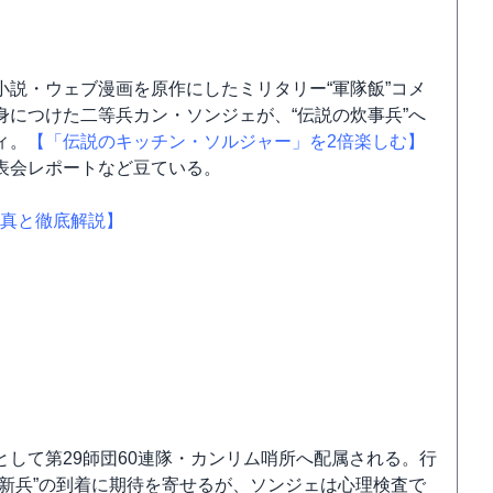
。
小説・ウェブ漫画を原作にしたミリタリー“軍隊飯”コメ
につけた二等兵カン・ソンジェが、“伝説の炊事兵”へ
ィ。
【「伝説のキッチン・ソルジャー」を2倍楽しむ】
表会レポートなど豆ている。
真と徹底解説】
して第29師団60連隊・カンリム哨所へ配属される。行
新兵”の到着に期待を寄せるが、ソンジェは心理検査で