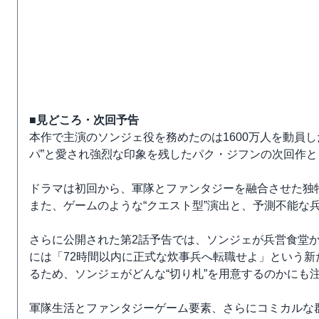
■見どころ・次回予告
本作で主演のソンジェ役を務めたのは1600万人を動員し
パ”と愛され強烈な印象を残したパク・ジフンの次回作
ドラマは初回から、軍隊とファンタジーを融合させた独特
また、ゲームのような“クエスト型”演出と、予測不能な
さらに公開された第2話予告では、ソンジェが兵営食堂
には「72時間以内に正式な炊事兵へ転職せよ」という新
るため、ソンジェがどんな“切り札”を用意するのかにも
軍隊生活とファンタジーゲーム要素、さらにコミカルな