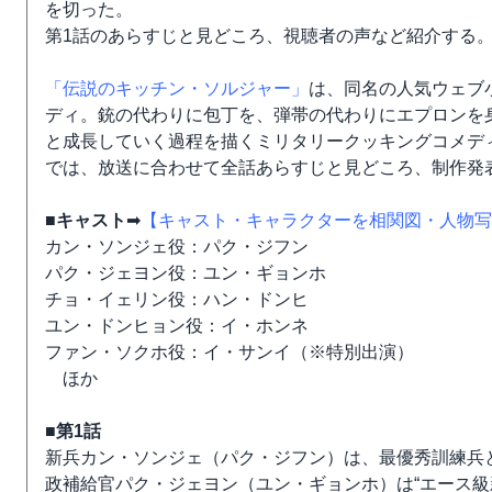
を切った。
第1話のあらすじと見どころ、視聴者の声など紹介する
「伝説のキッチン・ソルジャー」
は、同名の人気ウェブ
ディ。銃の代わりに包丁を、弾帯の代わりにエプロンを身
と成長していく過程を描くミリタリークッキングコメデ
では、放送に合わせて全話あらすじと見どころ、制作発
■キャスト
➡
【キャスト・キャラクターを相関図・人物写
カン・ソンジェ役：パク・ジフン
パク・ジェヨン役：ユン・ギョンホ
チョ・イェリン役：ハン・ドンヒ
ユン・ドンヒョン役：イ・ホンネ
ファン・ソクホ役：イ・サンイ（※特別出演）
ほか
■第1話
新兵カン・ソンジェ（パク・ジフン）は、最優秀訓練兵と
政補給官パク・ジェヨン（ユン・ギョンホ）は“エース級