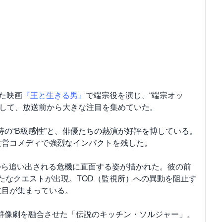
た映画
『王と生きる男』
で端宗役を演じ、“端宗オッ
として、放送前から大きな注目を集めていた。
の“B級感性”と、俳優たちの熱演が好評を博している。
兵営コメディで強烈なインパクトを残した。
から追い出される危機に直面する姿が描かれた。彼の前
たなクエストが出現。TOD（監視所）への異動を阻止す
注目が集まっている。
群像劇を融合させた「伝説のキッチン・ソルジャー」。