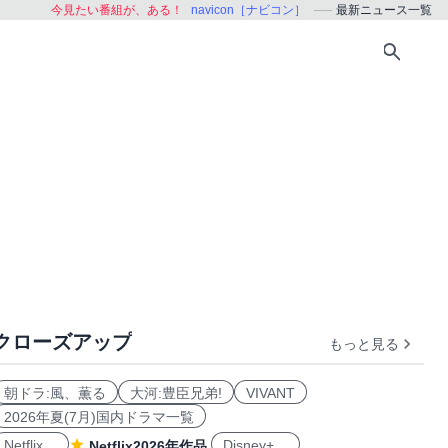
今見たい番組が、ある！
navicon［ナビコン］
最新ニュース一覧
クローズアップ
もっと見る
朝ドラ:風、薫る
大河:豊臣兄弟!
VIVANT
2026年夏(7月)国内ドラマ一覧
Netflix
Disney+
Netflix2026年作品