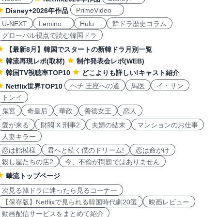
PrimeVideo
Disney+2026年作品
U-NEXT
Lemino
Hulu
韓ドラ歴史コラム
グローバル視点で読む韓国ドラ
【最新8月】韓国でスタートの新韓ドラ月別一覧
韓流再現レポ(取材)
制作発表会レポ(WEB)
韓国TV視聴率TOP10
どこよりも詳しい!キャスト紹介
ヘチ 王座への道
馬医
イ・サン
Netflix世界TOP10
トンイ
鬼宮
奇皇后
華政
善徳女王
恋人
愛が来る
財閥 X 刑事2
夫婦の結末
マンションのお仕事
人妻キラー
恋は飴模様
君へと続く僕のドリーム!
恋は命がけ
殺し屋たちの店2
今、不倫が問題ではありません
華流トップページ
次見る韓ドラに迷ったら見るコーナー
【保存版】Netflixで見られる韓国時代劇20選
映画レビュー
動画配信サービスをまとめて紹介