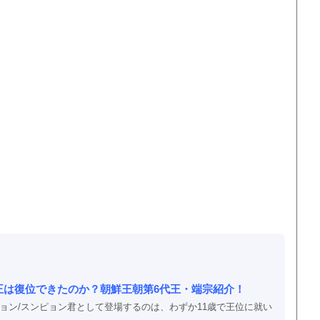
王は復位できたのか？朝鮮王朝第6代王・端宗紹介！
ョン/スンピョン君として登場するのは、わずか11歳で王位に就い