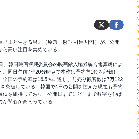
画『王と生きる男』（原題：왕과 사는 남자）が、公開
から高い注目を集めている。
0日、韓国映画振興委員会の映画館入場券統合電算網によ
と、同日午前7時20分時点で本作は予約率1位を記録し
。全国の予約率は16.5％に達し、前売り観客数は7万122
人を突破している。韓国で4日の公開を控えた現在も予約
首位を維持しており、公開日までにどこまで数字を伸ば
のか関心が高まっている。