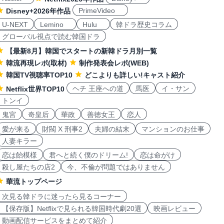
PrimeVideo
Disney+2026年作品
U-NEXT
Lemino
Hulu
韓ドラ歴史コラム
グローバル視点で読む韓国ドラ
【最新8月】韓国でスタートの新韓ドラ月別一覧
韓流再現レポ(取材)
制作発表会レポ(WEB)
韓国TV視聴率TOP10
どこよりも詳しい!キャスト紹介
ヘチ 王座への道
馬医
イ・サン
Netflix世界TOP10
トンイ
鬼宮
奇皇后
華政
善徳女王
恋人
愛が来る
財閥 X 刑事2
夫婦の結末
マンションのお仕事
人妻キラー
恋は飴模様
君へと続く僕のドリーム!
恋は命がけ
殺し屋たちの店2
今、不倫が問題ではありません
華流トップページ
次見る韓ドラに迷ったら見るコーナー
【保存版】Netflixで見られる韓国時代劇20選
映画レビュー
動画配信サービスをまとめて紹介