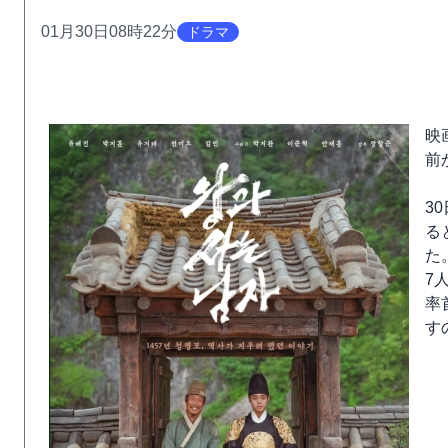
01月30日08時22分
ドラマ
映
前
3
る
た
7
率
す