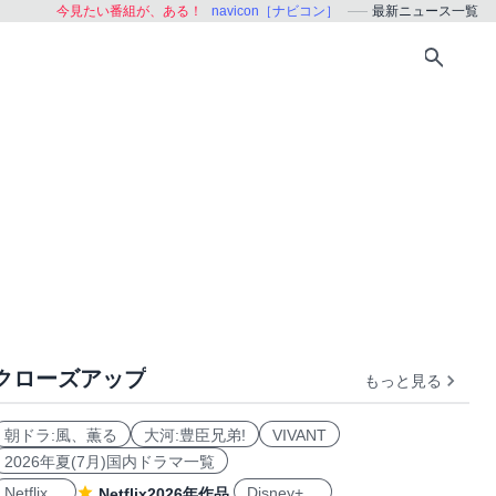
今見たい番組が、ある！
navicon［ナビコン］
最新ニュース一覧
クローズアップ
もっと見る
朝ドラ:風、薫る
大河:豊臣兄弟!
VIVANT
2026年夏(7月)国内ドラマ一覧
Netflix
Disney+
Netflix2026年作品