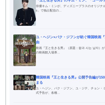
『王と生きる男』のキム・ミン、「ゴール
俳優キム・ミンが、ディズニープラスのオリジナルシリ
s」で独占配信の...
ユ・ヘジン×パク・ジフンが紡ぐ韓国映画『
由
映画『王と生きる男』（原題：왕과 사는 남자）が
の映画館入場券...
韓国映画『王と生きる男』公開予告編が15
まる
ユ・ヘジン、パク・ジフン、ユ・ジテ、チョン・ミ
式予告が、各種...