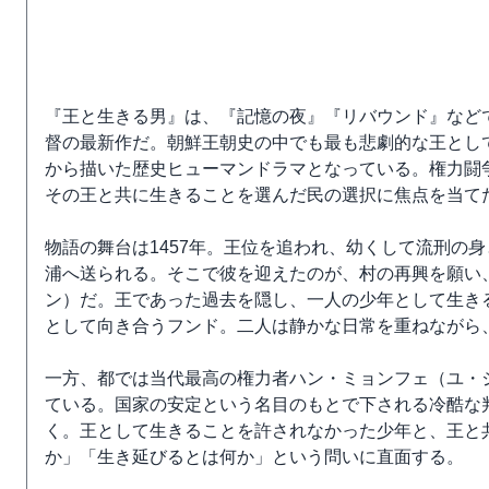
『王と生きる男』は、『記憶の夜』『リバウンド』など
督の最新作だ。朝鮮王朝史の中でも最も悲劇的な王とし
から描いた歴史ヒューマンドラマとなっている。権力闘
その王と共に生きることを選んだ民の選択に焦点を当て
物語の舞台は1457年。王位を追われ、幼くして流刑の
浦へ送られる。そこで彼を迎えたのが、村の再興を願い
ン）だ。王であった過去を隠し、一人の少年として生き
として向き合うフンド。二人は静かな日常を重ねながら
一方、都では当代最高の権力者ハン・ミョンフェ（ユ・
ている。国家の安定という名目のもとで下される冷酷な
く。王として生きることを許されなかった少年と、王と
か」「生き延びるとは何か」という問いに直面する。