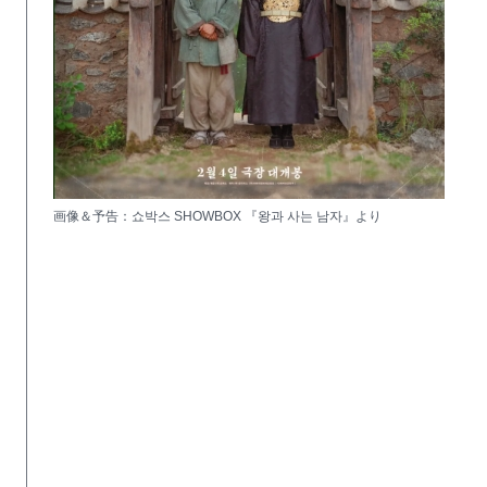
画像＆予告：쇼박스 SHOWBOX 『왕과 사는 남자』より