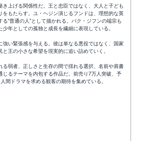
築き上げる関係性だ。王と忠臣ではなく、大人と子ども
りをもたらす。ユ・ヘジン演じるフンドは、理想的な英
る“普通の人”として描かれる。パク・ジフンの端宗も
た少年としての孤独と成長を繊細に表現している。
に強い緊張感を与える。彼は単なる悪役ではなく、国家
民と王の小さな希望を現実的に追い詰めていく。
れる弱者、正しさと生存の間で揺れる選択、名前や肩書
通じるテーマを内包する作品だ。前売り7万人突破、予
る人間ドラマを求める観客の期待を集めている。