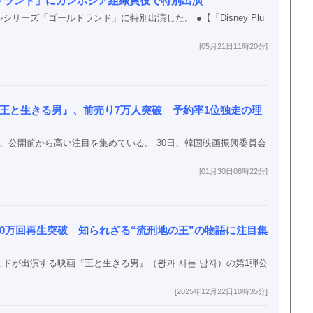
ドランド」にカンボジア組織員役で特別出演
ーズ「ゴールドランド」に特別出演した。 ●【「Disney Plu
[05月21日11時20分]
王と生きる男』、前売り7万人突破 予約率1位独走の理
、公開前から高い注目を集めている。 30日、韓国映画振興委員会
[01月30日08時22分]
00万回再生突破 知られざる“流刑地の王”の物語に注目集
ドが出演する映画『王と生きる男』（왕과 사는 남자）の第1弾公
[2025年12月22日10時35分]