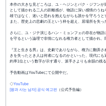
本作の大きな見どころは、ユ・ヘジンとパク・ジフンが
として描かれる二人の距離感が、物語に深い感情のうね
雄ではなく、迷いと恐れを抱えながらも誰かを守ろうとす
また、歴史上の悲劇の王という枠を超え、居場所を失っ
さらに、ユ・ジテ演じるハン・ミョンフェの存在が物語
を守るという論理で非情になれる権力者として描かれ、
『王と生きる男』は、史劇でありながら、権力に翻弄さ
きを失ったとき人は何者になるのかといった、現代にも
約率1位という数字が示す通り、派手さよりも余韻の残
予告動画はYouTubeにて公開中だ。
◇
YouTube
[왕과 사는 남자] 공식 예고편
（公式予告編）