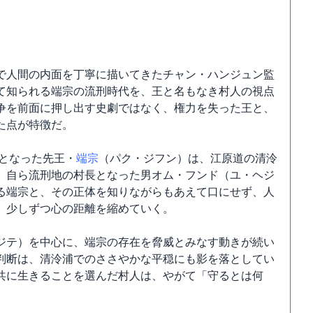
で人間の内面を丁寧に描いてきたチャン・ハンジュン監
て知られる端宗の流刑時代を、王と名もなき村人の視点
争を前面に押し出す史劇ではなく、権力を失った王と、
た点が特徴だ。
身となった先王・
端宗
（パク・ジフン）は、江原道の清泠
、自ら流刑地の村長となった男オム・フンド（ユ・ヘジ
る端宗と、その正体を知りながらもあえて口にせず、人
、少しずつ心の距離を縮めていく。
ジテ）を中心に、端宗の存在を脅威とみなす動きが続い
判断は、清泠浦でのささやかな平穏にも影を落としてい
共に生きることを選んだ村人は、やがて「守るとは何