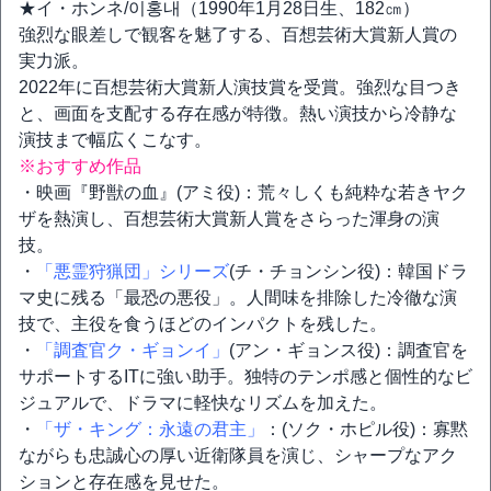
★イ・ホンネ/이홍내（1990年1月28日生、182㎝）
強烈な眼差しで観客を魅了する、百想芸術大賞新人賞の
実力派。
2022年に百想芸術大賞新人演技賞を受賞。強烈な目つき
と、画面を支配する存在感が特徴。熱い演技から冷静な
演技まで幅広くこなす。
※おすすめ作品
・映画『野獣の血』(アミ役)：荒々しくも純粋な若きヤク
ザを熱演し、百想芸術大賞新人賞をさらった渾身の演
技。
・
「悪霊狩猟団」シリーズ
(チ・チョンシン役)：韓国ドラ
マ史に残る「最恐の悪役」。人間味を排除した冷徹な演
技で、主役を食うほどのインパクトを残した。
・
「調査官ク・ギョンイ」
(アン・ギョンス役)：調査官を
サポートするITに強い助手。独特のテンポ感と個性的なビ
ジュアルで、ドラマに軽快なリズムを加えた。
・
「ザ・キング：永遠の君主」
：(ソク・ホピル役)：寡黙
ながらも忠誠心の厚い近衛隊員を演じ、シャープなアク
ションと存在感を見せた。