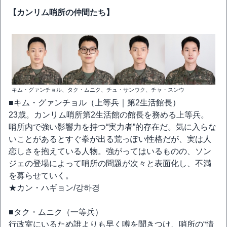
【カンリム哨所の仲間たち】
キム・グァンチョル、タク・ムニク、チュ・サンウク、チャ・スンウ
■キム・グァンチョル（上等兵｜第2生活館長）
23歳。カンリム哨所第2生活館の館長を務める上等兵。
哨所内で強い影響力を持つ“実力者”的存在だ。気に入らな
いことがあるとすぐ拳が出る荒っぽい性格だが、実は人
恋しさを抱えている人物。強がってはいるものの、ソン
ジェの登場によって哨所の問題が次々と表面化し、不満
を募らせていく。
★カン・ハギョン/강하경
■タク・ムニク（一等兵）
行政室にいるため誰よりも早く噂を聞きつけ、哨所の“情