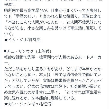
報屋”。
哨所内で最も高学歴だが、仕事がうまくいっても失敗し
ても「学歴のせい」と言われる損な役回り。軍隊に来て
「本当にこんな人間がいるんだ…」と人間不信気味にな
りながらも、小さな楽しみを見つけて軍生活に適応して
いく。
★イム・ジホ/임지호
■チュ・サンウク（上等兵）
軽妙な話術で先輩・後輩問わず人気のあるムードメーカ
ー。
ただし話をかなり盛るクセがあり、どこまで本当かわか
らないことも多い。本人は「外では通信会社で働いてい
た」と話していたが、実際は携帯販売員だったことがバ
レてしまい、発言の信頼度は急降下。社会経験が長いた
め空気を読むのが非常に上手く、「どうすれば軍生活を
楽に送れるか」を本能的に理解している。
★カン・ジュンギュ/강준규