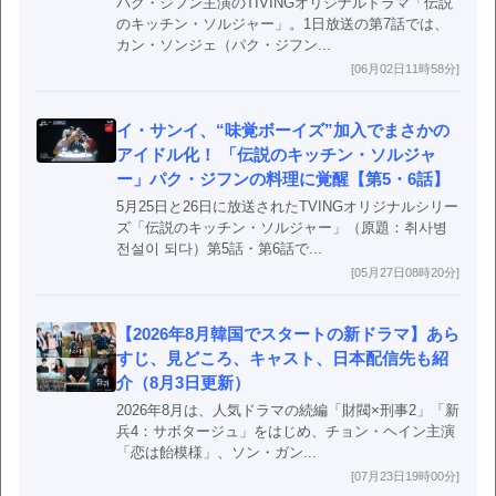
パク・ジフン主演のTIVINGオリジナルドラマ「伝説
のキッチン・ソルジャー」。1日放送の第7話では、
カン・ソンジェ（パク・ジフン...
[06月02日11時58分]
イ・サンイ、“味覚ボーイズ”加入でまさかの
アイドル化！ 「伝説のキッチン・ソルジャ
ー」パク・ジフンの料理に覚醒【第5・6話】
5月25日と26日に放送されたTVINGオリジナルシリー
ズ「伝説のキッチン・ソルジャー」（原題：취사병
전설이 되다）第5話・第6話で...
[05月27日08時20分]
【2026年8月韓国でスタートの新ドラマ】あら
すじ、見どころ、キャスト、日本配信先も紹
介（8月3日更新）
2026年8月は、人気ドラマの続編「財閥×刑事2」「新
兵4：サボタージュ」をはじめ、チョン・ヘイン主演
「恋は飴模様」、ソン・ガン...
[07月23日19時00分]