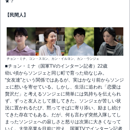
★？
【民間人】
チョン・ミナ、コン・スヨン、カン・イルヨン、カン・ウンジェ
■チョン・ミナ（国軍TVのインターン記者）22歳
幼い頃からソンジェと同じ町で育った幼なじみ。
“女友達”という関係ではあるが、実はかなり前からソンジ
ェに想いを寄せている。しかし、生活に追われ「恋愛は
贅沢だ」と考えるソンジェに簡単には気持ちを伝えられ
ず、ずっと友人として接してきた。ソンジェが苦しい状
況に置かれるたび、黙ってそばに寄り添い、励まし続け
てきた存在でもある。だが、何も言わず突然入隊してし
まったソンジェへの寂しさと怒りは次第に大きくなって
いく。大学卒業を目前に控え、国軍TVでインターン記者