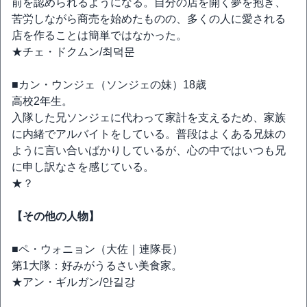
前を認められるようになる。自分の店を開く夢を抱き、
苦労しながら商売を始めたものの、多くの人に愛される
店を作ることは簡単ではなかった。
★チェ・ドクムン/최덕문
■カン・ウンジェ（ソンジェの妹）18歳
高校2年生。
入隊した兄ソンジェに代わって家計を支えるため、家族
に内緒でアルバイトをしている。普段はよくある兄妹の
ように言い合いばかりしているが、心の中ではいつも兄
に申し訳なさを感じている。
★？
【その他の人物】
■ペ・ウォニョン（大佐｜連隊長）
第1大隊：好みがうるさい美食家。
★アン・ギルガン/안길강