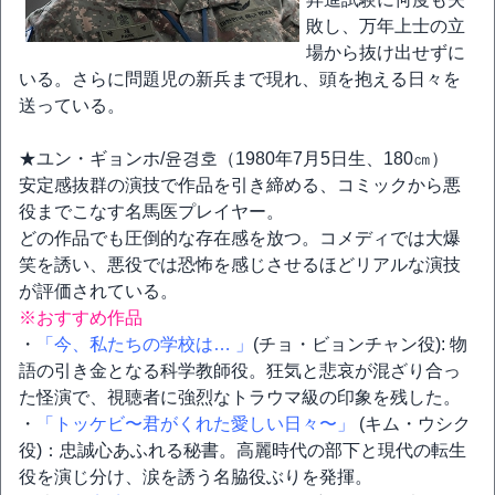
敗し、万年上士の立
場から抜け出せずに
いる。さらに問題児の新兵まで現れ、頭を抱える日々を
送っている。
★ユン・ギョンホ/윤경호（1980年7月5日生、180㎝）
安定感抜群の演技で作品を引き締める、コミックから悪
役までこなす名馬医プレイヤー。
どの作品でも圧倒的な存在感を放つ。コメディでは大爆
笑を誘い、悪役では恐怖を感じさせるほどリアルな演技
が評価されている。
※おすすめ作品
・
「今、私たちの学校は… 」
(チョ・ビョンチャン役): 物
語の引き金となる科学教師役。狂気と悲哀が混ざり合っ
た怪演で、視聴者に強烈なトラウマ級の印象を残した。
・
「トッケビ〜君がくれた愛しい日々〜」
(キム・ウシク
役)：忠誠心あふれる秘書。高麗時代の部下と現代の転生
役を演じ分け、涙を誘う名脇役ぶりを発揮。