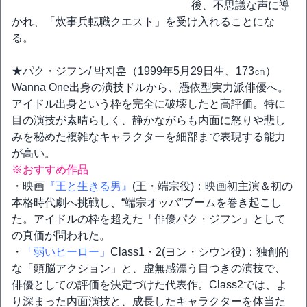
後、不思議な声に導
かれ、「炊事兵転職クエスト」を受け入れることにな
る。
★パク・ジフン/ 박지훈（1999年5月29日生、173㎝）
Wanna One出身の演技ドルから、憑依型実力派俳優へ。
アイドル出身という枠を完全に破壊したと高評価。特に
目の演技が素晴らしく、静かながらも内面に怒りや悲し
みを秘めた複雑なキャラクターを細部まで表現する能力
が高い。
※おすすめ作品
・映画
『王と生きる男』
(王・端宗役)：映画初主演＆初の
本格時代劇へ挑戦し、“端宗オッパ”ブームを巻き起こし
た。アイドルの枠を超えた「俳優パク・ジフン」として
の真価が問われた。
・
「弱いヒーロー」
Class1・2(ヨン・シウン役)：独創的
な「頭脳アクション」と、虚無感漂う目つきの演技で、
俳優としての評価を決定づけた代表作。Class2では、よ
り深まった内面演技と、成長したキャラクターを体当た