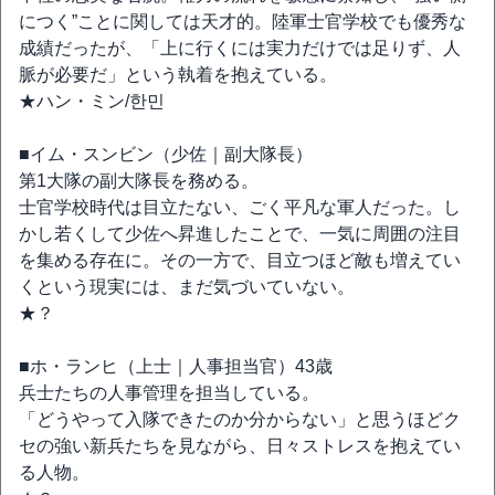
につく”ことに関しては天才的。陸軍士官学校でも優秀な
成績だったが、「上に行くには実力だけでは足りず、人
脈が必要だ」という執着を抱えている。
★ハン・ミン/한민
■イム・スンビン（少佐｜副大隊長）
第1大隊の副大隊長を務める。
士官学校時代は目立たない、ごく平凡な軍人だった。し
かし若くして少佐へ昇進したことで、一気に周囲の注目
を集める存在に。その一方で、目立つほど敵も増えてい
くという現実には、まだ気づいていない。
★？
■ホ・ランヒ（上士｜人事担当官）43歳
兵士たちの人事管理を担当している。
「どうやって入隊できたのか分からない」と思うほどク
セの強い新兵たちを見ながら、日々ストレスを抱えてい
る人物。