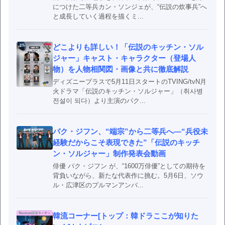
につけた二等兵カン・ソンジェが、“伝説の炊事兵”へ
と成長していく過程を描くミ...
どこよりも詳しい！「伝説のキッチン・ソル
ジャー」キャスト・キャラクター（登場人
物）を人物相関図・画像と共に徹底解説
ディズニープラスで5月11日スタートのTVING/tvN月
火ドラマ「伝説のキッチン・ソルジャー」（취사병
전설이 되다）より主演のパク...
パク・ジフン、“端宗”から二等兵へ―“兵役未
経験だからこそ表現できた”「伝説のキッチ
ン・ソルジャー」制作発表会動画
俳優 パク・ジフン が、“1600万俳優”としての期待を
背負いながら、新たな代表作に挑む。5月6日、ソウ
ル・広津区のプルマンアンバ...
韓流コーナー[トップ：韓ドラここが知りた