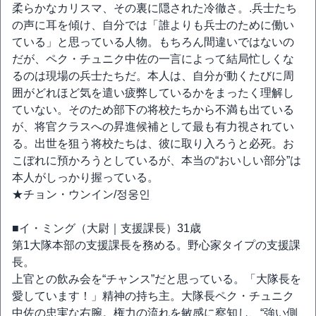
柔らかなカリスマ、その裏に隠された冷徹さ。.兵士たち
の声に耳を傾け、自分では「誰よりも兵士のために働い
ている」と思っている人物。もちろん間違いではないの
だが、ペク・チュニク中佐の一言によって結局忙しくな
るのは現場の兵士たちだ。本人は、自分が動くたびに周
囲がどれほど気を遣い疲弊しているかをまったく理解し
ていない。そのため部下の将校たちから不満も出ている
が、将官クラスへの昇進候補として最も有力視されてい
る。出世を狙う将校たちは、彼に取り入ろうと必死。お
こぼれに預かろうとしているが、本当の“おいしい部分”は
本人がしっかり握っている。
★チョン・ウンイン/정웅인
■イ・ミング（大尉｜支援課長）31歳
第1大隊本部の支援課長を務める。野心家タイプの支援課
長。
上官との飲み会を“チャンス”だと思っている。「大隊長を
愛しています！」精神の持ち主。大隊長ペク・チュニク
中佐の忠実な右腕。権力の流れを敏感に察知し、“強い側