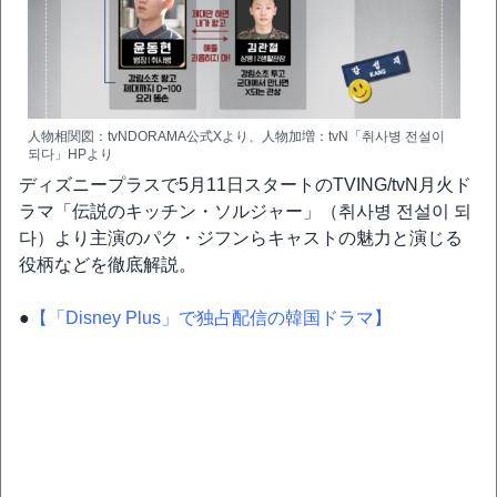
人物相関図：tvNDORAMA公式Xより、人物加増：tvN「취사병 전설이
되다」HPより
ディズニープラスで5月11日スタートのTVING/tvN月火ド
ラマ「伝説のキッチン・ソルジャー」（취사병 전설이 되
다）より主演のパク・ジフンらキャストの魅力と演じる
役柄などを徹底解説。
●
【「Disney Plus」で独占配信の韓国ドラマ】