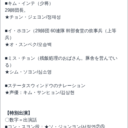
■キム・インテ（少将）
29師団長。
★チョン・ジェヨン/정재성
■イ・ホヨン（29師団 60連隊 幹部食堂の炊事兵（上等
兵）
★オ・スンベク/오승백
■ミス・チョン（残飯処理のおばさん。豚舎を営んでい
る）
★シム・ソヨン/심소영
■ステータスウィンドウのナレーション
★声優：キム・サンヒョン/김상현
【特別出演】
〇数字＝出演話
■コン・スヨン役：★ソ・ジョンヨン/서정연②⑤