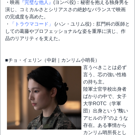
・映画
『完璧な他人』
(ヨンベ役)：秘密を抱える独身男を
演じ、コミカルさとシリアスさの絶妙なバランスで映画
の完成度を高めた。
・
「トラウマコード」
(ハン・ユリム役)：肛門科の医師と
しての葛藤やプロフェッショナルな姿を重厚に演じ、作
品のリアリティを支えた。
■チョ・イェリン（中尉｜カンリム小哨長）
言うべきことは必ず
言う、芯の強い性格
の持ち主。
陸軍士官学校出身者
ばかりの中で、女子
大学ROTC（学軍
団）出身という“醜い
アヒルの子”のような
存在。ある事情から
カンリム哨所長とし