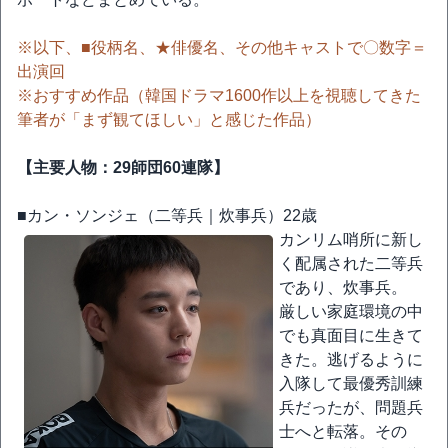
※以下、■役柄名、★俳優名、その他キャストで〇数字＝
出演回
※おすすめ作品（韓国ドラマ1600作以上を視聴してきた
筆者が「まず観てほしい」と感じた作品）
【主要人物：29師団60連隊】
■カン・ソンジェ（二等兵｜炊事兵）22歳
カンリム哨所に新し
く配属された二等兵
であり、炊事兵。
厳しい家庭環境の中
でも真面目に生きて
きた。逃げるように
入隊して最優秀訓練
兵だったが、問題兵
士へと転落。その