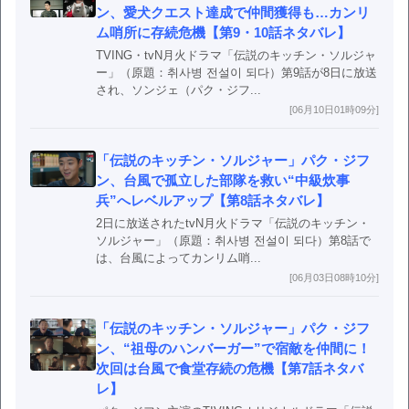
ン、愛犬クエスト達成で仲間獲得も…カンリ
ム哨所に存続危機【第9・10話ネタバレ】
TVING・tvN月火ドラマ「伝説のキッチン・ソルジャ
ー」（原題：취사병 전설이 되다）第9話が8日に放送
され、ソンジェ（パク・ジフ...
[06月10日01時09分]
「伝説のキッチン・ソルジャー」パク・ジフ
ン、台風で孤立した部隊を救い“中級炊事
兵”へレベルアップ【第8話ネタバレ】
2日に放送されたtvN月火ドラマ「伝説のキッチン・
ソルジャー」（原題：취사병 전설이 되다）第8話で
は、台風によってカンリム哨...
[06月03日08時10分]
「伝説のキッチン・ソルジャー」パク・ジフ
ン、“祖母のハンバーガー”で宿敵を仲間に！
次回は台風で食堂存続の危機【第7話ネタバ
レ】