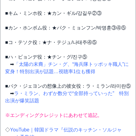
■キム・ミンホ役：★カン・ギル/강길우②③
■カン・ホンボム役：★パク・ミョンフン/박명훈③④⑤
■コ・テソク役：★ナ・テジュ/나태주④⑤
■ハ・ビョンデ役：★チン・グ/진구⑤
➡
「太陽の末裔」チン・グ、“海兵隊トッポッキ職人”に
変身！特別出演が話題…視聴率1位も獲得
■パク・ジェヨンの想像上の彼女役：ラ・ミラン/라미란⑤
➡
ラ・ミラン、わずか数分で“全部持っていった” 特別
出演が爆笑話題
※エンディングクレジットにあわせて追記。
◇
YouTube｜韓国ドラマ『伝説のキッチン・ソルジャ