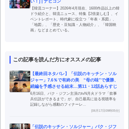
い！] | ナビコン
【韓流コーナー】2026年4月現在、1600作品以上の韓
ドラ紹介と、韓流ニュース、特集【2倍楽しむ】、イ
ベントレポート、時代劇に役立つ「年表・系図」、
「地図」、「歴史・豆知識・人物紹介」、「韓国映
画」などまとめている。
この記事を読んだ方にオススメの記事
【最終回ネタバレ】「伝説のキッチン・ソル
ジャー」7.6％で有終の美 “母の味”で優勝、
続編を予感させる結末…第11・12話あらすじ
6月16日、パク・ジフン主演のtvN月火ドラマ「炊事
兵伝説ができるまで」が、自己最高に迫る視聴率を
記録しながら感動のフィナーレ...
[06月17日09時05分]
「伝説のキッチン・ソルジャー」パク・ジフ