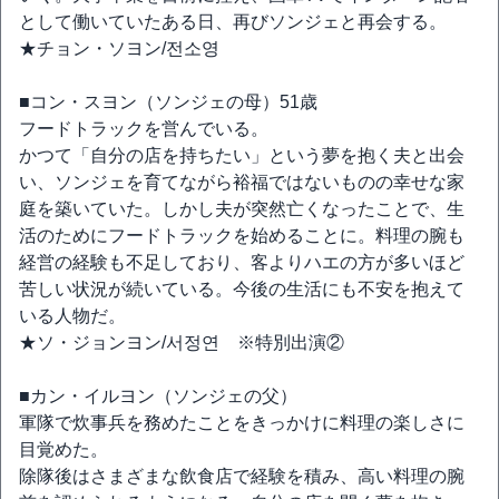
として働いていたある日、再びソンジェと再会する。
★チョン・ソヨン/전소영
■コン・スヨン（ソンジェの母）51歳
フードトラックを営んでいる。
かつて「自分の店を持ちたい」という夢を抱く夫と出会
い、ソンジェを育てながら裕福ではないものの幸せな家
庭を築いていた。しかし夫が突然亡くなったことで、生
活のためにフードトラックを始めることに。料理の腕も
経営の経験も不足しており、客よりハエの方が多いほど
苦しい状況が続いている。今後の生活にも不安を抱えて
いる人物だ。
★ソ・ジョンヨン/서정연 ※特別出演②
■カン・イルヨン（ソンジェの父）
軍隊で炊事兵を務めたことをきっかけに料理の楽しさに
目覚めた。
除隊後はさまざまな飲食店で経験を積み、高い料理の腕