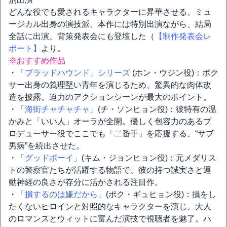
どんな役でも愛されるキャラクターに昇華させる、ミュ
ージカル出身の演技派。本作には特別出演ながら、結局
全話に出演、背策発表会にも登壇した（
【制作発表会レ
ポート】
より。
※おすすめ作品
・
「ブラッドハウンド」シリーズ
(ホン・ウジン役)：ボク
サー出身の義理堅い青年を演じるため、驚異的な肉体改
造を披露。迫力のアクションシーンが最大のポイント。
・
「海街チャチャチャ」
(チ・ソンヒョン役)：彼特有の温
かみと「いい人」オーラが全開。優しく包容力のあるプ
ロデューサー役でここでも「二番手」を応援する、“サブ
男病”を続出させた。
・
「グッドボーイ」
(キム・ジョンヒョン役)：元メダリス
トの警察官たちが活躍する物語で、彼の持つ誠実さと運
動神経の良さが存分に活かされる注目作。
・
「損するのは嫌だから」
(ポク・ギュヒョン役)：損をし
たくないヒロインと対照的なキャラクターを演じ、大人
のロマンスとウィットに富んだ演技で視聴者を魅了。ハ