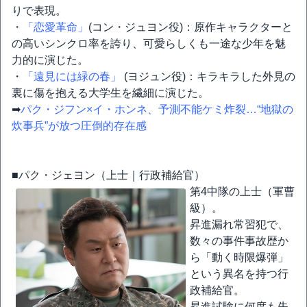
りで表現。
・
「恋愛革命」
(コン・ジュヨン役)：原作キャラクターと
の高いシンクロ率を誇り、可愛らしくも一途な少年を魅
力的に演じた。
・
「遠見には緑の春」
(ヨジュン役)：キラキラした外見の
裏に傷を抱える大学生を繊細に演じた。
➡
パク・ジフン×イ・ホンネ、予測不能ケミ炸裂…“地獄の
炊事兵”が放つ圧倒的存在感
■パク・ジェヨン（上士｜行政補給官）
第4中隊の上士（軍曹
級）。
昇進漏れ常習犯で、
数々の事件事故歴か
ら「動く時限爆弾」
という異名を持つ行
政補給官。
昇進試験に何度も失