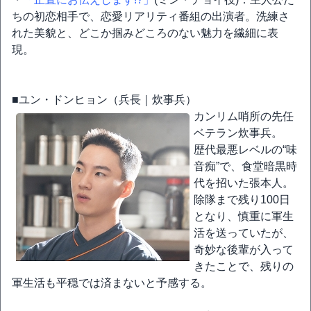
ちの初恋相手で、恋愛リアリティ番組の出演者。洗練さ
れた美貌と、どこか掴みどころのない魅力を繊細に表
現。
■ユン・ドンヒョン（兵長｜炊事兵）
カンリム哨所の先任
ベテラン炊事兵。
歴代最悪レベルの“味
音痴”で、食堂暗黒時
代を招いた張本人。
除隊まで残り100日
となり、慎重に軍生
活を送っていたが、
奇妙な後輩が入って
きたことで、残りの
軍生活も平穏では済まないと予感する。