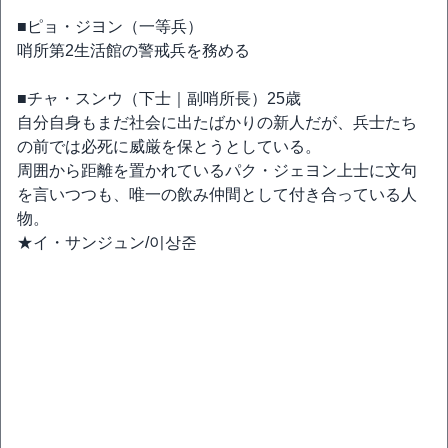
■ピョ・ジヨン（一等兵）
哨所第2生活館の警戒兵を務める
■チャ・スンウ（下士｜副哨所長）25歳
自分自身もまだ社会に出たばかりの新人だが、兵士たち
の前では必死に威厳を保とうとしている。
周囲から距離を置かれているパク・ジェヨン上士に文句
を言いつつも、唯一の飲み仲間として付き合っている人
物。
★イ・サンジュン/이상준