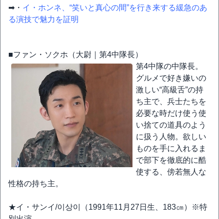
➡・
イ・ホンネ、“笑いと真心の間”を行き来する緩急のあ
る演技で魅力を証明
■ファン・ソクホ（大尉｜第4中隊長）
第4中隊の中隊長。
グルメで好き嫌いの
激しい“高級舌”の持
ち主で、兵士たちを
必要な時だけ使う使
い捨ての道具のよう
に扱う人物。欲しい
ものを手に入れるま
で部下を徹底的に酷
使する、傍若無人な
性格の持ち主。
★イ・サンイ/이상이（1991年11月27日生、183㎝）※特
別出演