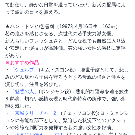
て赴任し、静かな日常を送っていたが、新兵の配属によ
って波乱の日々を迎える。
★ハン・ドンヒ/한동희（1997年4月16日生、163㎝）
芯の強さを感じさせる、次世代の若手実力派女優。
新人らしいフレッシュさと、どんな役でも自然に入り込
む安定した演技力が高評価。芯の強い女性の演技に定評
があり。
※おすすめ作品
・
「シュルプ」
(キム・スヨン役)：廃世子嬪として、悲し
みのどん底から子供を守ろうとする母親の強さと儚さを
演じ切り、注目を浴びた。
・
「魅惑の人」
(ホンジャン役)：悲劇的な運命を辿る妓生
を熱演。切ない感情表現と時代劇特有の所作で、強い余
韻を残した。
・「京城クリーチャー2」
(チェ・ソヨン役): ヨ・ミョンジ
ュンの有能な部下として、緊迫した状況下でのアクショ
ンや冷静な判断力を発揮する芯の強い女性を好演。
・
「正直にお伝えします!?」
(ミン・チョイ役)：主人公た