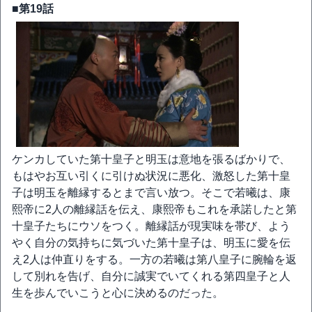
■第19話
ケンカしていた第十皇子と明玉は意地を張るばかりで、
もはやお互い引くに引けぬ状況に悪化、激怒した第十皇
子は明玉を離縁するとまで言い放つ。そこで若曦は、康
熙帝に2人の離縁話を伝え、康熙帝もこれを承諾したと第
十皇子たちにウソをつく。離縁話が現実味を帯び、よう
やく自分の気持ちに気づいた第十皇子は、明玉に愛を伝
え2人は仲直りをする。一方の若曦は第八皇子に腕輪を返
して別れを告げ、自分に誠実でいてくれる第四皇子と人
生を歩んでいこうと心に決めるのだった。