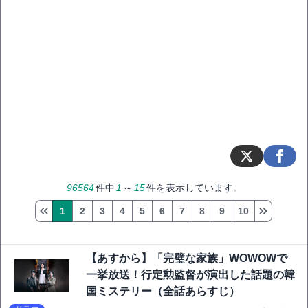
96564
件中
1
～
15
件を表示しています。
1
2
3
4
5
6
7
8
9
10
【あすから】「完璧な家族」WOWOWで
一挙放送！行定勲監督が演出した話題の韓
国ミステリー（全話あらすじ）