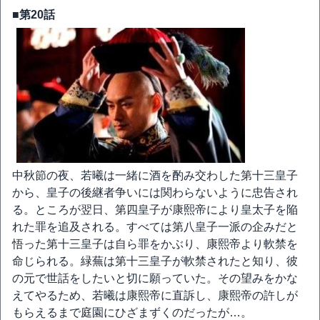
■第20話
中秋節の夜、若曦は一緒に酒を酌み交わした第十三皇子
から、皇子の後継者争いには関わらないように忠告され
る。ところが翌日、第四皇子が康熙帝により皇太子を陥
れた罪を追及される。すべては第八皇子一派の企みだと
悟った第十三皇子は自ら罪をかぶり、康熙帝より軟禁を
命じられる。緑蕪は第十三皇子が軟禁されたと知り、彼
の元で世話をしたいと切に願っていた。その望みをかな
えてやるため、若曦は康熙帝に直訴し、康熙帝の許しが
もらえるまで庭園にひざまずくのだったが…。