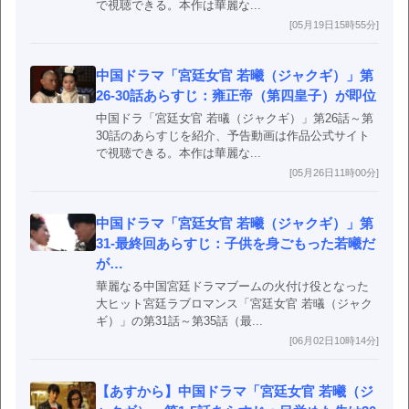
で視聴できる。本作は華麗な...
[05月19日15時55分]
中国ドラマ「宮廷女官 若曦（ジャクギ）」第
26-30話あらすじ：雍正帝（第四皇子）が即位
中国ドラ「宮廷女官 若㬢（ジャクギ）」第26話～第
30話のあらすじを紹介、予告動画は作品公式サイト
で視聴できる。本作は華麗な...
[05月26日11時00分]
中国ドラマ「宮廷女官 若曦（ジャクギ）」第
31-最終回あらすじ：子供を身ごもった若曦だ
が…
華麗なる中国宮廷ドラマブームの火付け役となった
大ヒット宮廷ラブロマンス「宮廷女官 若㬢（ジャク
ギ）」の第31話～第35話（最...
[06月02日10時14分]
【あすから】中国ドラマ「宮廷女官 若曦（ジ