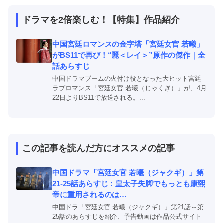
ドラマを2倍楽しむ！【特集】作品紹介
中国宮廷ロマンスの金字塔「宮廷女官 若曦」
がBS11で再び！“麗＜レイ＞”原作の傑作｜全
話あらすじ
中国ドラマブームの火付け役となった大ヒット宮廷
ラブロマンス「宮廷女官 若曦（じゃくぎ）」が、4月
22日よりBS11で放送される。...
この記事を読んだ方にオススメの記事
中国ドラマ「宮廷女官 若曦（ジャクギ）」第
21-25話あらすじ：皇太子失脚でもっとも康熙
帝に重用されるのは…
中国ドラ「宮廷女官 若㬢（ジャクギ）」第21話～第
25話のあらすじを紹介、予告動画は作品公式サイト