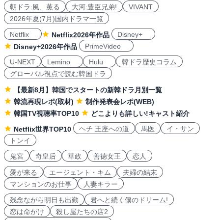
朝ドラ:風、薫る
大河:豊臣兄弟!
VIVANT
2026年夏(7月)国内ドラマ一覧
Netflix
Disney+
Netflix2026年作品
PrimeVideo
Disney+2026年作品
U-NEXT
Lemino
Hulu
韓ドラ歴史コラム
グローバル視点で読む韓国ドラ
【最新8月】韓国でスタートの新韓ドラ月別一覧
韓流再現レポ(取材)
制作発表会レポ(WEB)
韓国TV視聴率TOP10
どこよりも詳しい!キャスト紹介
ヘチ 王座への道
馬医
イ・サン
Netflix世界TOP10
トンイ
鬼宮
奇皇后
華政
善徳女王
恋人
愛が来る
エージェント・キム
夫婦の結末
マンションのお仕事
人妻キラー
残念ながら明日も出勤
君へと続く僕のドリーム!
恋は命がけ
殺し屋たちの店2