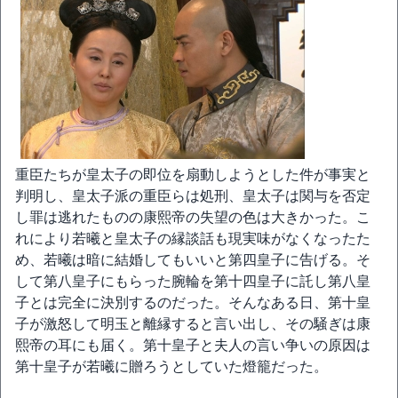
重臣たちが皇太子の即位を扇動しようとした件が事実と
判明し、皇太子派の重臣らは処刑、皇太子は関与を否定
し罪は逃れたものの康熙帝の失望の色は大きかった。こ
れにより若曦と皇太子の縁談話も現実味がなくなったた
め、若曦は暗に結婚してもいいと第四皇子に告げる。そ
して第八皇子にもらった腕輪を第十四皇子に託し第八皇
子とは完全に決別するのだった。そんなある日、第十皇
子が激怒して明玉と離縁すると言い出し、その騒ぎは康
熙帝の耳にも届く。第十皇子と夫人の言い争いの原因は
第十皇子が若曦に贈ろうとしていた燈籠だった。