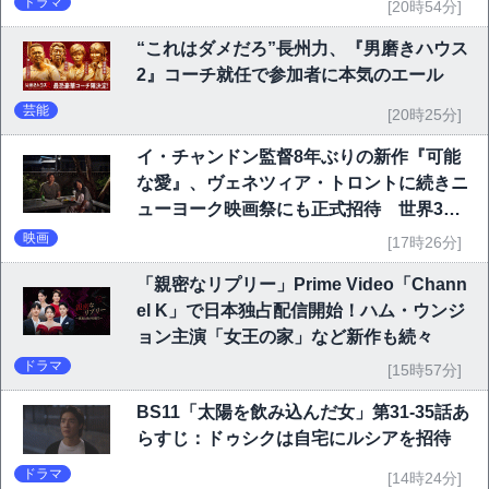
ドラマ
[20時54分]
“これはダメだろ”長州力、『男磨きハウス
2』コーチ就任で参加者に本気のエール
芸能
[20時25分]
イ・チャンドン監督8年ぶりの新作『可能
な愛』、ヴェネツィア・トロントに続きニ
ューヨーク映画祭にも正式招待 世界3大
映画祭で快挙｜Netflix映画
映画
[17時26分]
「親密なリプリー」Prime Video「Chann
el K」で日本独占配信開始！ハム・ウンジ
ョン主演「女王の家」など新作も続々
ドラマ
[15時57分]
BS11「太陽を飲み込んだ女」第31-35話あ
らすじ：ドゥシクは自宅にルシアを招待
ドラマ
[14時24分]