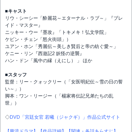
■キャスト
リウ・シーシー「酔麗花～エターナル・ラブ～」『ブレ
イド・マスター』
ニッキー・ウー『墨攻』「トキメキ！弘文学院」
ケビン・チェン「怒火街頭」）
ユアン・ホン「秀麗伝～美しき賢后と帝の紡ぐ愛～」
ケニー・リン『西遊記2 妖怪の逆襲』
ハン・ドン「風中の縁（えにし） 」 ほか
■スタッフ
監督：リー・クォックリー（「女医明妃伝～雪の日の誓
い～」）
脚本：ワン・リージー（「楊家将伝記兄弟たちの乱
世」）
◇
DVD「宮廷女官 若曦（ジャクギ）」作品公式サイト
【華流ドラマ】
【作品詳細】
【関連・各話あらすじ】