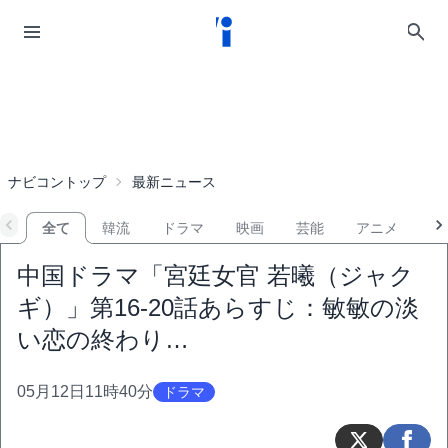
ナビコントップ
最新ニュース
全て
韓流
ドラマ
映画
芸能
アニメ
音
中国ドラマ「宮廷女官 若曦（ジャク
ギ）」第16-20話あらすじ：敏敏の淡
い恋の終わり…
05月12日11時40分
ドラマ