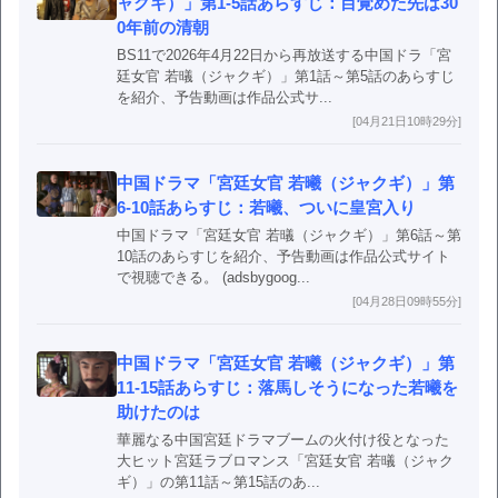
ャクギ）」第1-5話あらすじ：目覚めた先は30
0年前の清朝
BS11で2026年4月22日から再放送する中国ドラ「宮
廷女官 若㬢（ジャクギ）」第1話～第5話のあらすじ
を紹介、予告動画は作品公式サ...
[04月21日10時29分]
中国ドラマ「宮廷女官 若曦（ジャクギ）」第
6-10話あらすじ：若曦、ついに皇宮入り
中国ドラマ「宮廷女官 若㬢（ジャクギ）」第6話～第
10話のあらすじを紹介、予告動画は作品公式サイト
で視聴できる。 (adsbygoog...
[04月28日09時55分]
中国ドラマ「宮廷女官 若曦（ジャクギ）」第
11-15話あらすじ：落馬しそうになった若曦を
助けたのは
華麗なる中国宮廷ドラマブームの火付け役となった
大ヒット宮廷ラブロマンス「宮廷女官 若㬢（ジャク
ギ）」の第11話～第15話のあ...