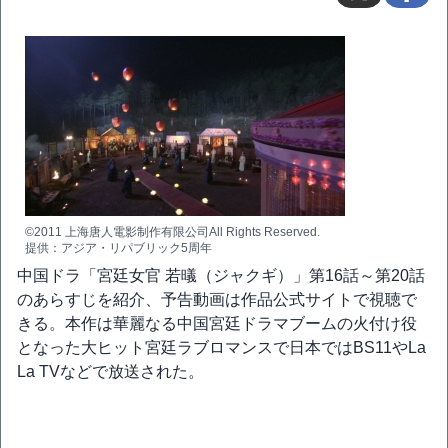
©2011 上海唐人電影制作有限公司All Rights Reserved.
提供：アジア・リパブリック5周年
中国ドラ「宮廷女官 若㬢（ジャクギ）」第16話～第20話
のあらすじを紹介、予告動画は作品公式サイトで視聴で
きる。本作は華麗なる中国宮廷ドラマブームの火付け役
となった大ヒット宮廷ラブロマンスで日本ではBS11やLa
La TVなどで放送された。