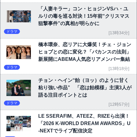
「人妻キラー」コン・ヒョジンVSハ・ユ
ルリの毒を巡る対決！15年前“クリスマス
狙撃事件”の真相が明らかに
ドラマ
[13時34分]
橋本環奈、恋リアに大爆笑！チェ・ジョン
ヒョプとの恋に変化？「バカンスの法則」
新展開にABEMA人気恋リアメンバー集結
ドラマ
[13時18分]
チョン・ヘイン“飴（ヨッ）のように甘く
粘り強い作品” 「恋は飴模様」主演3人が
語る注目ポイントとは
ドラマ
[12時57分]
LE SSERAFIM、ATEEZ、RIIZEら出演！
「2026 K-WORLD DREAM AWARDS」U
-NEXTでライブ配信決定