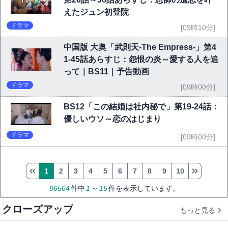
えたジュン初登院
ドラマ
[09時10分]
中国版 大奥「武則天-The Empress-」第4
1-45話あらすじ：怨恨の炎～愛する人を追
って｜BS11｜予告動画
ドラマ
[09時00分]
BS12「この結婚は社内秘で」第19-24話：
優しいウソ～恋のはじまり
ドラマ
[09時00分]
1
2
3
4
5
6
7
8
9
10
96564
件中
1
～
15
件を表示しています。
クローズアップ
もっと見る