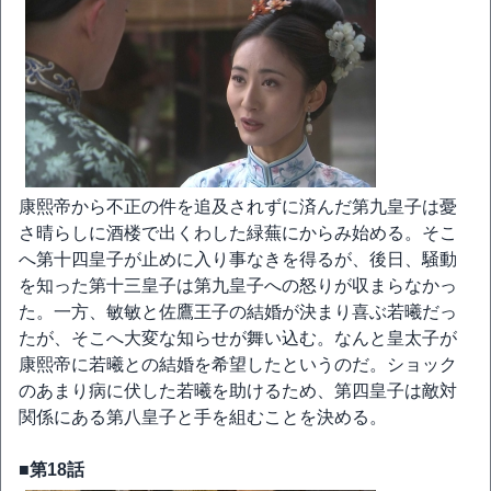
康熙帝から不正の件を追及されずに済んだ第九皇子は憂
さ晴らしに酒楼で出くわした緑蕪にからみ始める。そこ
へ第十四皇子が止めに入り事なきを得るが、後日、騒動
を知った第十三皇子は第九皇子への怒りが収まらなかっ
た。一方、敏敏と佐鷹王子の結婚が決まり喜ぶ若曦だっ
たが、そこへ大変な知らせが舞い込む。なんと皇太子が
康熙帝に若曦との結婚を希望したというのだ。ショック
のあまり病に伏した若曦を助けるため、第四皇子は敵対
関係にある第八皇子と手を組むことを決める。
■第18話