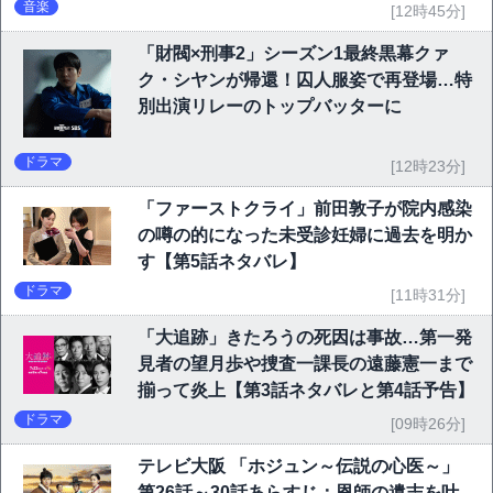
音楽
[12時45分]
「財閥×刑事2」シーズン1最終黒幕クァ
ク・シヤンが帰還！囚人服姿で再登場…特
別出演リレーのトップバッターに
ドラマ
[12時23分]
「ファーストクライ」前田敦子が院内感染
の噂の的になった未受診妊婦に過去を明か
す【第5話ネタバレ】
ドラマ
[11時31分]
「大追跡」きたろうの死因は事故…第一発
見者の望月歩や捜査一課長の遠藤憲一まで
揃って炎上【第3話ネタバレと第4話予告】
ドラマ
[09時26分]
テレビ大阪 「ホジュン～伝説の心医～」
第26話～30話あらすじ：恩師の遺志を叶