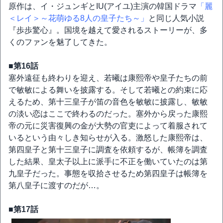
原作は、イ・ジュンギとIU(アイユ)主演の韓国ドラマ
「麗
＜レイ＞～花萌ゆる8人の皇子たち～」
と同じ人気小説
『歩歩驚心』。国境を越えて愛されるストーリーが、多
くのファンを魅了してきた。
■第16話
塞外遠征も終わりを迎え、若曦は康熙帝や皇子たちの前
で敏敏による舞いを披露する。そして若曦との約束に応
えるため、第十三皇子が笛の音色を敏敏に披露し、敏敏
の淡い恋はここで終わるのだった。塞外から戻った康熙
帝の元に災害復興の金が大勢の官吏によって着服されて
いるという由々しき知らせが入る。激怒した康熙帝は、
第四皇子と第十三皇子に調査を依頼するが、帳簿を調査
した結果、皇太子以上に派手に不正を働いていたのは第
九皇子だった。事態を収拾させるため第四皇子は帳簿を
第八皇子に渡すのだが…。
■第17話