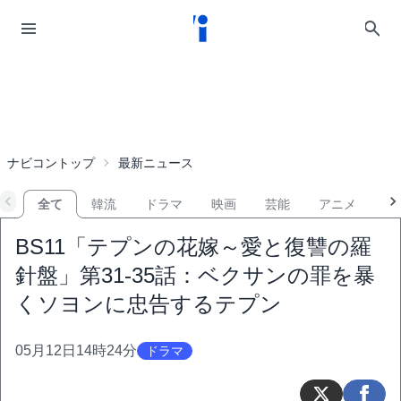
ナビコントップ
最新ニュース
全て
韓流
ドラマ
映画
芸能
アニメ
音
BS11「テプンの花嫁～愛と復讐の羅
針盤」第31-35話：ベクサンの罪を暴
くソヨンに忠告するテプン
05月12日14時24分
ドラマ