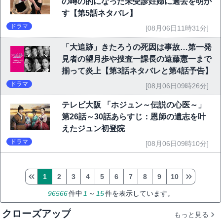
の噂の的になった未受診妊婦に過去を明か
す【第5話ネタバレ】
ドラマ
[08月06日11時31分]
「大追跡」きたろうの死因は事故…第一発
見者の望月歩や捜査一課長の遠藤憲一まで
揃って炎上【第3話ネタバレと第4話予告】
ドラマ
[08月06日09時26分]
テレビ大阪 「ホジュン～伝説の心医～」
第26話～30話あらすじ：恩師の遺志を叶
えたジュン初登院
ドラマ
[08月06日09時10分]
1
2
3
4
5
6
7
8
9
10
96566
件中
1
～
15
件を表示しています。
クローズアップ
もっと見る