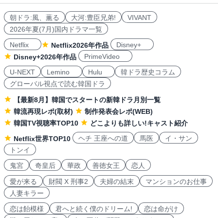
朝ドラ:風、薫る
大河:豊臣兄弟!
VIVANT
2026年夏(7月)国内ドラマ一覧
Netflix
Disney+
Netflix2026年作品
PrimeVideo
Disney+2026年作品
U-NEXT
Lemino
Hulu
韓ドラ歴史コラム
グローバル視点で読む韓国ドラ
【最新8月】韓国でスタートの新韓ドラ月別一覧
韓流再現レポ(取材)
制作発表会レポ(WEB)
韓国TV視聴率TOP10
どこよりも詳しい!キャスト紹介
ヘチ 王座への道
馬医
イ・サン
Netflix世界TOP10
トンイ
鬼宮
奇皇后
華政
善徳女王
恋人
愛が来る
財閥 X 刑事2
夫婦の結末
マンションのお仕事
人妻キラー
恋は飴模様
君へと続く僕のドリーム!
恋は命がけ