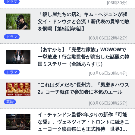
ドラマ
[06時30分]
「殺し屋たちの店2」キム・へジュンが叔
父イ・ドンウクと合流！新代表の貫禄で敵
を恫喝【第5話第6話】
ドラマ
[08月06日22時42分]
【あすから】「完璧な家族」WOWOWで
一挙放送！行定勲監督が演出した話題の韓
国ミステリー（全話あらすじ）
ドラマ
[08月06日20時54分]
“これはダメだろ”長州力、『男磨きハウス
2』コーチ就任で参加者に本気のエール
芸能
[08月06日20時25分]
イ・チャンドン監督8年ぶりの新作『可能
な愛』、ヴェネツィア・トロントに続きニ
ューヨーク映画祭にも正式招待 世界3大