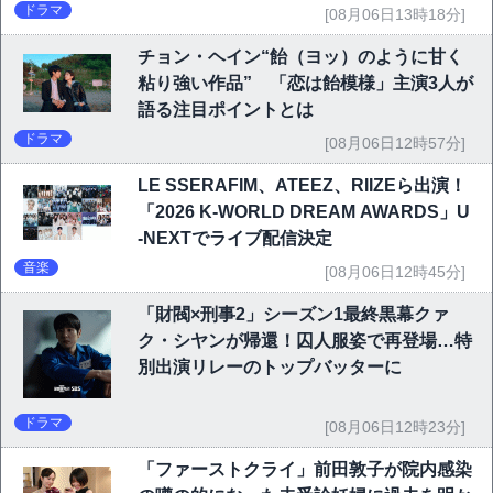
ドラマ
[08月06日13時18分]
チョン・ヘイン“飴（ヨッ）のように甘く
粘り強い作品” 「恋は飴模様」主演3人が
語る注目ポイントとは
ドラマ
[08月06日12時57分]
LE SSERAFIM、ATEEZ、RIIZEら出演！
「2026 K-WORLD DREAM AWARDS」U
-NEXTでライブ配信決定
音楽
[08月06日12時45分]
「財閥×刑事2」シーズン1最終黒幕クァ
ク・シヤンが帰還！囚人服姿で再登場…特
別出演リレーのトップバッターに
ドラマ
[08月06日12時23分]
「ファーストクライ」前田敦子が院内感染