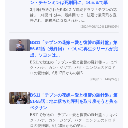
ン・チャンミンは死刑囚に、14.5.％で幕
3月9日放送されたKBS 2TV連続ドラマ「テプンの花
嫁」（태풍의 신부）最終回では、法廷で最高刑を宣
告され、刑務所に収監されたカ...
[2024年06月10日12時00分]
BS11「テプンの花嫁～愛と復讐の羅針盤」第
56-62話（最終回）：ついに再生クリームが完
成、ソヨンは…
BS11で放送の「テプン～愛と復讐の羅針盤～」はパ
ク・ハナ、カン・ジソプ、パク・ユンジェのドロド
ロの愛憎劇。6月17日からの第5...
[06月16日14時24分]
BS11「テプンの花嫁～愛と復讐の羅針盤」第
51-55話：地に落ちた評判を取り戻そうと焦る
ベクサン
BS11で放送の「テプン～愛と復讐の羅針盤～」はパ
ク・ハナ、カン・ジソプ、パク・ユンジェのドロド
ロの愛憎劇。6月10日からの第5...