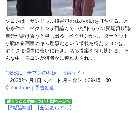
ソヨンは、サンドゥル殺害犯の妹の援助を打ち切ること
を条件に、ベクサンが目論んでいた“トカゲの尻尾切り”を
自分が請け負うと申し出る。ベクサンから、ターゲット
が戦略企画室のキム理事だという情報を得たソヨンは、
すぐさま理事に会いに行き、ある提案を持ち掛ける。そ
んな中、モヨンが何者かに連れ去られ…。
◇
BS11「テプンの花嫁」番組サイト
2026年4月1日スタート 月～金14：29-15：30
◇
YouTube｜予告動画
【作品詳細】
【全話あらすじ】