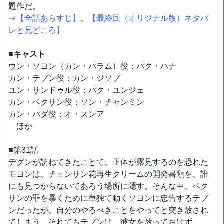
題作だ。
⇒
【全話あらすじ】
、
【最終回（オリジナル版）ネタバ
レと見どころ】
■キャスト
ウン・ソヨン（カン・パラム）役：パク・ハナ
カン・テプン役：カン・ジソプ
ユン・サンドゥル役：パク・ユンジェ
カン・ベクサン役：ソン・チャンミン
カン・パダ役：オ・スンア
ほか
■第31話
デグンが訪ねてきたことで、正体が露見するのを恐れた
モヨンは、チョンサン花再生クリームの開発書類を、誰
にも見つからないであろう場所に隠す。そんな中、ベク
サンの罪を暴くために単独で動くソヨンに忠告するテプ
ンだったが、自分のやるべきことをやってと突き放され
てしまう。それでもテプンは、彼女を放っておけず…。