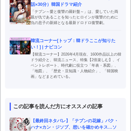
話×30分）韓国ドラマ紹介
「テプン～愛と復讐の羅針盤～」は、愛していた両
親が仇であることを知ったヒロインが復讐のために
仇の息子の新婦となる最新ドロドロ復讐劇。
韓流コーナー[トップ：韓ドラここが知りた
い！] | ナビコン
【韓流コーナー】2026年4月現在、1600作品以上の韓
ドラ紹介と、韓流ニュース、特集【2倍楽しむ】、イ
ベントレポート、時代劇に役立つ「年表・系図」、
「地図」、「歴史・豆知識・人物紹介」、「韓国映
画」などまとめている。
この記事を読んだ方にオススメの記事
【最終回ネタバレ】「テプンの花嫁」パク・
ハナ×カン・ジソプ、想いを確かめキス…ソ