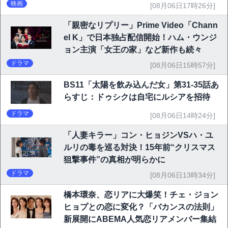
映画祭で快挙｜Netflix映画
映画
[08月06日17時26分]
「親密なリプリー」Prime Video「Chann
el K」で日本独占配信開始！ハム・ウンジ
ョン主演「女王の家」など新作も続々
ドラマ
[08月06日15時57分]
BS11「太陽を飲み込んだ女」第31-35話あ
らすじ：ドゥシクは自宅にルシアを招待
ドラマ
[08月06日14時24分]
「人妻キラー」コン・ヒョジンVSハ・ユ
ルリの毒を巡る対決！15年前“クリスマス
狙撃事件”の真相が明らかに
ドラマ
[08月06日13時34分]
橋本環奈、恋リアに大爆笑！チェ・ジョン
ヒョプとの恋に変化？「バカンスの法則」
新展開にABEMA人気恋リアメンバー集結