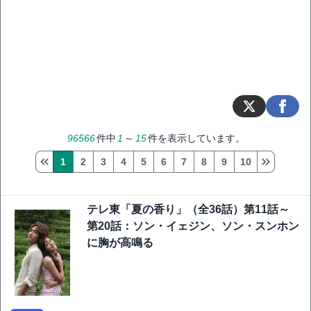
96566
件中
1
～
15
件を表示しています。
1
2
3
4
5
6
7
8
9
10
テレ東「夏の香り」（全36話）第11話～
第20話：ソン・イェジン、ソン・スンホン
に胸が高鳴る