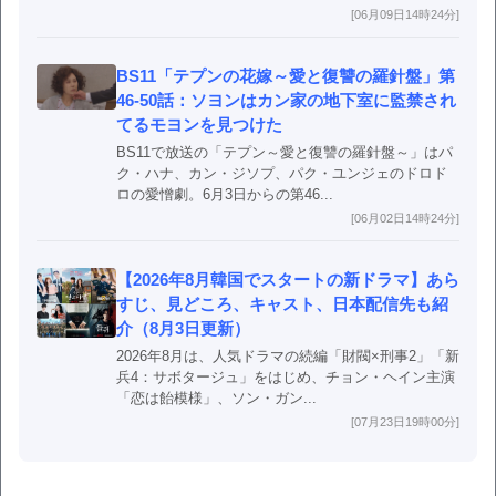
[06月09日14時24分]
BS11「テプンの花嫁～愛と復讐の羅針盤」第
46-50話：ソヨンはカン家の地下室に監禁され
てるモヨンを見つけた
BS11で放送の「テプン～愛と復讐の羅針盤～」はパ
ク・ハナ、カン・ジソプ、パク・ユンジェのドロド
ロの愛憎劇。6月3日からの第46...
[06月02日14時24分]
【2026年8月韓国でスタートの新ドラマ】あら
すじ、見どころ、キャスト、日本配信先も紹
介（8月3日更新）
2026年8月は、人気ドラマの続編「財閥×刑事2」「新
兵4：サボタージュ」をはじめ、チョン・ヘイン主演
「恋は飴模様」、ソン・ガン...
[07月23日19時00分]