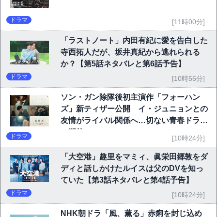
ドラマ
[11時00分]
「ラストノート」内田有紀に愛を告白した
寺西拓人だが、坂井真紀から逃れられる
か？【第5話ネタバレと第6話予告】
ドラマ
[10時56分]
ソン・ガン除隊後初主演作「フォーハン
ズ」新ティザー公開 イ・ジュニョンとの
友情がライバル関係へ…切ない青春ドラマ
に期待
ドラマ
[10時24分]
「大空港」趣里をマミィ、眞栄田郷敦をダ
ディと話しかけたルイスは父のDVを知っ
ていた【第3話ネタバレと第4話予告】
ドラマ
[10時24分]
NHK朝ドラ「風、薫る」赤痢を封じ込め