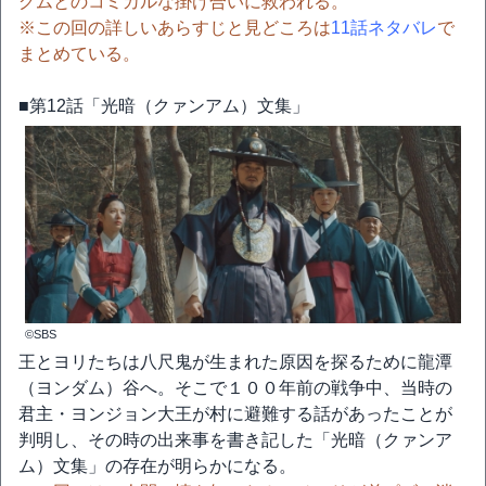
グムとのコミカルな掛け合いに救われる。
※この回の詳しいあらすじと見どころは
11話ネタバレ
で
まとめている。
■第12話「光暗（クァンアム）文集」
©SBS
王とヨリたちは八尺鬼が生まれた原因を探るために龍潭
（ヨンダム）谷へ。そこで１００年前の戦争中、当時の
君主・ヨンジョン大王が村に避難する話があったことが
判明し、その時の出来事を書き記した「光暗（クァンア
ム）文集」の存在が明らかになる。