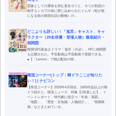
霊媒としての運命を拒む巫女ヨリと、ヨリの初恋の
相手ユンガプの体に閉じ込められたイムギ（蛇が龍
になる前の韓国伝説の動物）の...
どこよりも詳しい！「鬼宮」キャスト、キャ
ラクター（29名俳優・登場人物）徹底紹介・
相関図
韓国SBS新金土ドラマ「鬼宮（귀궁）」HPに相関図
も公開された。予告動画は予告動画で視聴できる。
●【「Lemino」で独占配信の韓...
韓流コーナー[トップ：韓ドラここが知りた
い！] | ナビコン
【韓流コーナー】2026年4月現在、1600作品以上の韓
ドラ紹介と、韓流ニュース、特集【2倍楽しむ】、イ
ベントレポート、時代劇に役立つ「年表・系図」、
「地図」、「歴史・豆知識・人物紹介」、「韓国映
画」などまとめている。