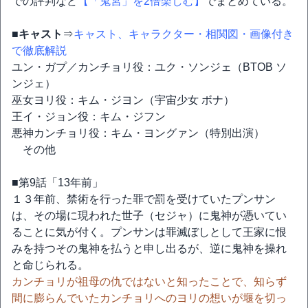
での評判など
【「鬼宮」を2倍楽しむ】
でまとめている。
■キャスト
⇒
キャスト、キャラクター・相関図・画像付き
で徹底解説
ユン・ガプ／カンチョリ役：ユク・ソンジェ（BTOB ソ
ンジェ）
巫女ヨリ役：キム・ジヨン（宇宙少女 ボナ）
王イ・ジョン役：キム・ジフン
悪神カンチョリ役：キム・ヨングァン（特別出演）
その他
■第9話「13年前」
１３年前、禁術を行った罪で罰を受けていたプンサン
は、その場に現われた世子（セジャ）に鬼神が憑いてい
ることに気が付く。プンサンは罪滅ぼしとして王家に恨
みを持つその鬼神を払うと申し出るが、逆に鬼神を操れ
と命じられる。
カンチョリが祖母の仇ではないと知ったことで、知らず
間に膨らんでいたカンチョリへのヨリの想いが堰を切っ