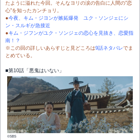
たように溢れた今回。そんなヨリの涙の告白に人間の”恋
心”を知ったカンチョリ。
●
今夜、キム・ジヨンが嫉妬爆発 ユク・ソンジェにシ
ン・スルギが急接近
●
キム・ジフンがユク・ソンジェの恋心を見抜き、恋愛指
南！？
※この回の詳しいあらすじと見どころは
9話ネタバレ
でま
とめている。
■第10話「悪鬼はいない」
©SBS