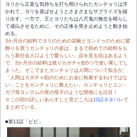
ヨリから正直な気持ちを打ち明けられたカンチョリは浮
かれて、ヨリを喜ばせようとさまざまなサプライズを繰
り出す。一方で、王とヨリたちは八尺鬼の無念を晴らし
て成仏させるために、その正体を突き止めようと動き始
める。
3か月分の給料でヨリのための花靴とヨンドゥのために髪
飾りを買うカンチョリの姿は、まるで初めての給料をも
らう新社会人口ようで愛らしい。品を見る目はあるよう
で、3か月分の給料は残りカボチャ飴5つで使い果してし
まった。そこでまたカンチョリは人間について知るが、
「人間はカボチャ飴のためにお金に執着するわけではな
い」ことをカンチョリに教えたい。カンチョリとユン・
ガプ母ヨングムの実の母子のような関係にも注目！
※この回の詳しいあらすじと見どころは
10話ネタバレ
で
まとめている。
■第11話「ピビ」