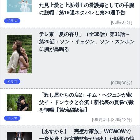
た見上愛と上坂樹里の看護婦としての手腕
に脱帽…第19週ネタバレと第20週予告
ドラマ
[09時07分]
テレ東「夏の香り」（全36話）第11話～
第20話：ソン・イェジン、ソン・スンホン
に胸が高鳴る
ドラマ
[06時30分]
「殺し屋たちの店2」キム・へジュンが叔
父イ・ドンウクと合流！新代表の貫禄で敵
を恫喝【第5話第6話】
ドラマ
[08月06日22時42分]
【あすから】「完璧な家族」WOWOWで
一挙放送！行定勲監督が演出した話題の韓