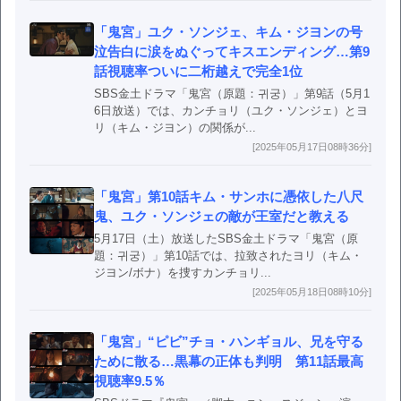
「鬼宮」ユク・ソンジェ、キム・ジヨンの号
泣告白に涙をぬぐってキスエンディング…第9
話視聴率ついに二桁越えで完全1位
SBS金土ドラマ「鬼宮（原題：귀궁）」第9話（5月1
6日放送）では、カンチョリ（ユク・ソンジェ）とヨ
リ（キム・ジヨン）の関係が...
[2025年05月17日08時36分]
「鬼宮」第10話キム・サンホに憑依した八尺
鬼、ユク・ソンジェの敵が王室だと教える
5月17日（土）放送したSBS金土ドラマ「鬼宮（原
題：귀궁）」第10話では、拉致されたヨリ（キム・
ジヨン/ボナ）を捜すカンチョリ...
[2025年05月18日08時10分]
「鬼宮」“ピビ”チョ・ハンギョル、兄を守る
ために散る…黒幕の正体も判明 第11話最高
視聴率9.5％