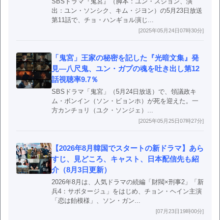
SBSドラマ『鬼宮』（脚本：ユン・スジョン、演
出：ユン・ソンシク、キム・ジヨン）の5月23日放送
第11話で、チョ・ハンギョル演じ...
[2025年05月24日07時30分]
「鬼宮」王家の秘密を記した『光暗文集』発
見―八尺鬼、ユン・ガプの魂を吐き出し第12
話視聴率9.7％
SBSドラマ「鬼宮」（5月24日放送）で、領議政キ
ム・ボンイン（ソン・ビョンホ）が死を迎えた。一
方カンチョリ（ユク・ソンジェ）...
[2025年05月25日07時27分]
【2026年8月韓国でスタートの新ドラマ】あら
すじ、見どころ、キャスト、日本配信先も紹
介（8月3日更新）
2026年8月は、人気ドラマの続編「財閥×刑事2」「新
兵4：サボタージュ」をはじめ、チョン・ヘイン主演
「恋は飴模様」、ソン・ガン...
[07月23日19時00分]