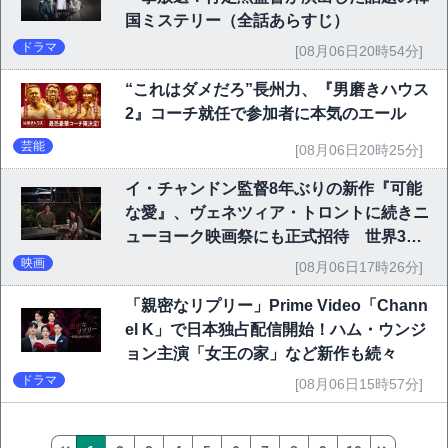
国ミステリー（全話あらすじ）
ドラマ
[08月06日20時54分]
“これはダメだろ”長州力、『男磨きハウス
2』コーチ就任で参加者に本気のエール
芸能
[08月06日20時25分]
イ・チャンドン監督8年ぶりの新作『可能
な愛』、ヴェネツィア・トロントに続きニ
ューヨーク映画祭にも正式招待 世界3大
映画祭で快挙｜Netflix映画
映画
[08月06日17時26分]
「親密なリプリー」Prime Video「Chann
el K」で日本独占配信開始！ハム・ウンジ
ョン主演「女王の家」など新作も続々
ドラマ
[08月06日15時57分]