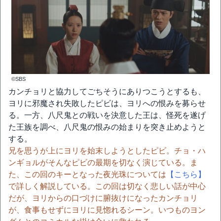
©SBS
カンチョリと協力してごちそうにありつこうとするも、
ヨリに邪魔され失敗したピビは、ヨリへの恨みを募らせ
る。一方、八尺鬼との戦いを決意した王は、怪死を遂げ
た王族を調べ、八尺鬼の恨みの始まりを突き止めようと
する。
兄を思うが上にヨリを始末しようとしたピビ。チョ・ハ
ンギョルがそんなピビの最期を切なく演じている。ま
た、この回のキーとなった夜光珠については
【こちら】
で詳しく解説している。この回は切なく悲しい話が中心
だが、ヨリからの口づけに腑抜けになったカンチョリ
が、食事もせずにヨリに見惚れるシーン。いつものヨン