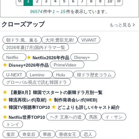
1
2
3
4
5
6
7
8
9
10
96574
件中
1
～
15
件を表示しています。
クローズアップ
もっと見る
朝ドラ:風、薫る
大河:豊臣兄弟!
VIVANT
2026年夏(7月)国内ドラマ一覧
Netflix
Disney+
Netflix2026年作品
PrimeVideo
Disney+2026年作品
U-NEXT
Lemino
Hulu
韓ドラ歴史コラム
グローバル視点で読む韓国ドラ
【最新8月】韓国でスタートの新韓ドラ月別一覧
韓流再現レポ(取材)
制作発表会レポ(WEB)
韓国TV視聴率TOP10
どこよりも詳しい!キャスト紹介
ヘチ 王座への道
馬医
イ・サン
Netflix世界TOP10
トンイ
鬼宮
奇皇后
華政
善徳女王
恋人