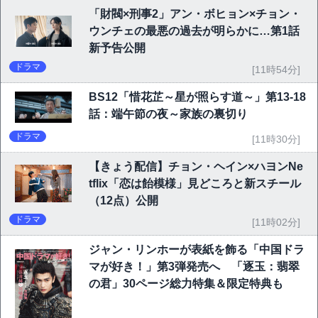
「財閥×刑事2」アン・ボヒョン×チョン・
ウンチェの最悪の過去が明らかに…第1話
新予告公開
ドラマ
[11時54分]
BS12「惜花芷～星が照らす道～」第13-18
話：端午節の夜～家族の裏切り
ドラマ
[11時30分]
【きょう配信】チョン・ヘイン×ハヨンNe
tflix「恋は飴模様」見どころと新スチール
（12点）公開
ドラマ
[11時02分]
ジャン・リンホーが表紙を飾る「中国ドラ
マが好き！」第3弾発売へ 「逐玉：翡翠
の君」30ページ総力特集＆限定特典も