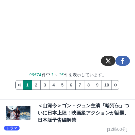
96574
件中
1
～
15
件を表示しています。
1
2
3
4
5
6
7
8
9
10
＜山河令＞ゴン・ジュン主演「暗河伝」つ
いに日本上陸！映画級アクションが話題、
日本版予告編解禁
ドラマ
[12時00分]