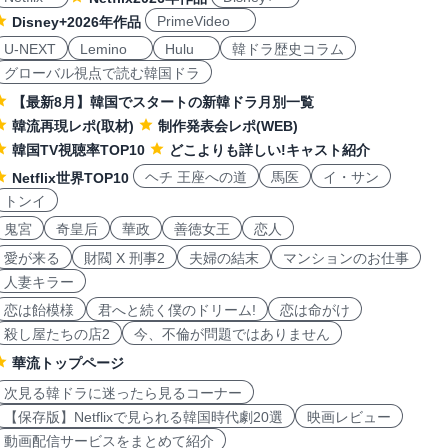
PrimeVideo
Disney+2026年作品
U-NEXT
Lemino
Hulu
韓ドラ歴史コラム
グローバル視点で読む韓国ドラ
【最新8月】韓国でスタートの新韓ドラ月別一覧
韓流再現レポ(取材)
制作発表会レポ(WEB)
韓国TV視聴率TOP10
どこよりも詳しい!キャスト紹介
ヘチ 王座への道
馬医
イ・サン
Netflix世界TOP10
トンイ
鬼宮
奇皇后
華政
善徳女王
恋人
愛が来る
財閥 X 刑事2
夫婦の結末
マンションのお仕事
人妻キラー
恋は飴模様
君へと続く僕のドリーム!
恋は命がけ
殺し屋たちの店2
今、不倫が問題ではありません
華流トップページ
次見る韓ドラに迷ったら見るコーナー
【保存版】Netflixで見られる韓国時代劇20選
映画レビュー
動画配信サービスをまとめて紹介