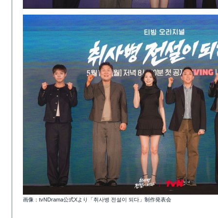
画像：tvNDrama公式Xより「취사병 전설이 되다」制作発表会