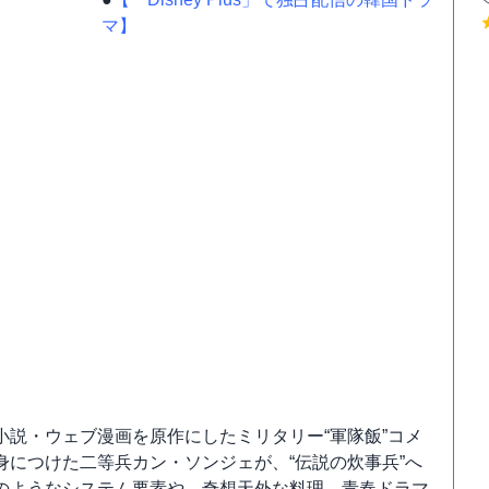
マ】
小説・ウェブ漫画を原作にしたミリタリー“軍隊飯”コメ
につけた二等兵カン・ソンジェが、“伝説の炊事兵”へ
のようなシステム要素や、奇想天外な料理、青春ドラマ