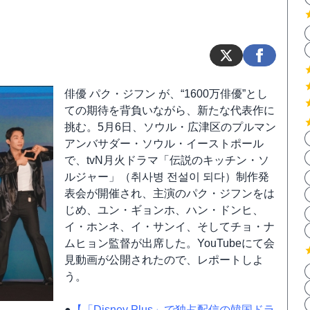
俳優 パク・ジフン が、“1600万俳優”とし
ての期待を背負いながら、新たな代表作に
挑む。5月6日、ソウル・広津区のプルマン
アンバサダー・ソウル・イーストポール
で、tvN月火ドラマ「伝説のキッチン・ソ
ルジャー」（취사병 전설이 되다）制作発
表会が開催され、主演のパク・ジフンをは
じめ、ユン・ギョンホ、ハン・ドンヒ、
イ・ホンネ、イ・サンイ、そしてチョ・ナ
ムヒョン監督が出席した。YouTubeにて会
見動画が公開されたので、レポートしよ
う。
●
【「Disney Plus」で独占配信の韓国ドラ