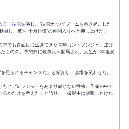
の王・
端宗
を演じ、“端宗オッパ”ブームを巻き起こした
動員し、彼を“千万俳優”の仲間入りへと押し上げた。
の中でも真面目に生きてきた青年カン・ソンジェ。逃げ
いたものの、予想外に炊事兵へ配属され、人生が180度変
”を見られるチャンスだ」と紹介し、会場を笑わせた。
ともとプレッシャーをあまり感じない性格。作品の中で
せるかだけを考えた」と語り、「撮影中は緊張したけれ