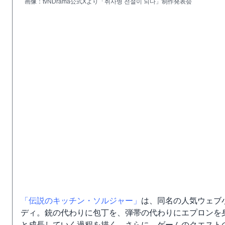
画像：tvNDrama公式Xより「취사병 전설이 되다」制作発表会
「伝説のキッチン・ソルジャー」
は、同名の人気ウェブ
ディ。銃の代わりに包丁を、弾帯の代わりにエプロンを身
と成長していく過程を描く。さらに、ゲームのクエスト