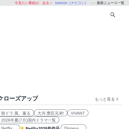
今見たい番組が、ある！
navicon［ナビコン］
最新ニュース一覧
クローズアップ
もっと見る
朝ドラ:風、薫る
大河:豊臣兄弟!
VIVANT
2026年夏(7月)国内ドラマ一覧
Netflix
Disney+
Netflix2026年作品