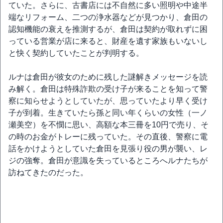
ていた。さらに、古書店には不自然に多い照明や中途半
端なリフォーム、二つの浄水器などが見つかり、倉田の
認知機能の衰えを推測するが、倉田は契約が取れずに困
っている営業が店に来ると、財産を遺す家族もいないし
と快く契約していたことが判明する。
ルナは倉田が彼女のために残した謎解きメッセージを読
み解く。倉田は特殊詐欺の受け子が来ることを知って警
察に知らせようとしていたが、思っていたより早く受け
子が到着。生きていたら孫と同い年くらいの女性（一ノ
瀬美空）を不憫に思い、高額な本三冊を10円で売り、そ
の時のお金がトレーに残っていた。その直後、警察に電
話をかけようとしていた倉田を見張り役の男が襲い、レ
ジの強奪。倉田が意識を失っているところへルナたちが
訪ねてきたのだった。