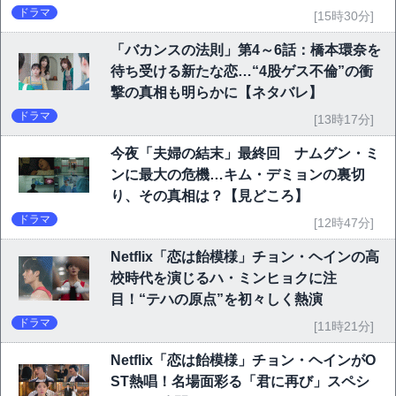
ドラマ
[15時30分]
「バカンスの法則」第4～6話：橋本環奈を
待ち受ける新たな恋…“4股ゲス不倫”の衝
撃の真相も明らかに【ネタバレ】
ドラマ
[13時17分]
今夜「夫婦の結末」最終回 ナムグン・ミ
ンに最大の危機…キム・デミョンの裏切
り、その真相は？【見どころ】
ドラマ
[12時47分]
Netflix「恋は飴模様」チョン・ヘインの高
校時代を演じるハ・ミンヒョクに注
目！“テハの原点”を初々しく熱演
ドラマ
[11時21分]
Netflix「恋は飴模様」チョン・ヘインがO
ST熱唱！名場面彩る「君に再び」スペシ