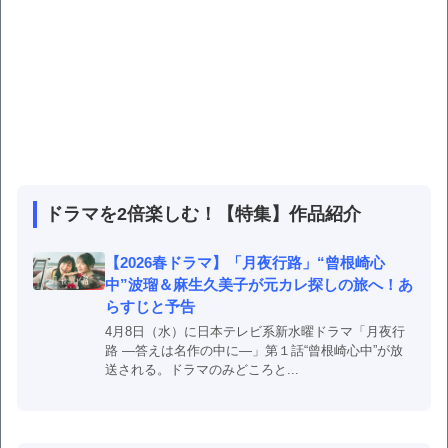
ドラマを2倍楽しむ！【特集】作品紹介
【2026春ドラマ】「月夜行路」“曾根崎心
中”波瑠＆麻生久美子が元カレ探しの旅へ！あ
らすじと予告
4月8日（水）に日本テレビ系新水曜ドラマ「月夜行
路 ―答えは名作の中に―」第１話“曾根崎心中”が放
送される。ドラマのみどころと...