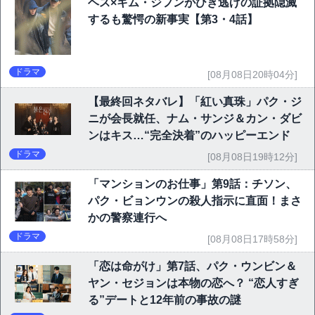
ヘス×キム・ジフンがひき逃げの証拠隠滅
するも驚愕の新事実【第3・4話】
ドラマ
[08月08日20時04分]
【最終回ネタバレ】「紅い真珠」パク・ジ
ニが会長就任、ナム・サンジ＆カン・ダビ
ンはキス…“完全決着”のハッピーエンド
ドラマ
[08月08日19時12分]
「マンションのお仕事」第9話：チソン、
パク・ビョンウンの殺人指示に直面！まさ
かの警察連行へ
ドラマ
[08月08日17時58分]
「恋は命がけ」第7話、パク・ウンビン＆
ヤン・セジョンは本物の恋へ？ “恋人すぎ
る”デートと12年前の事故の謎