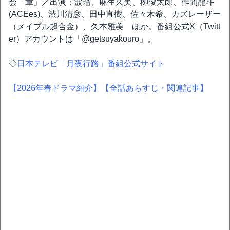
会「章」／出演：波瑠、麻生久美、栁俊太郎、作間龍斗
(ACEes)、渋川清彦、田中直樹、佐々木希、カズレーザー
（メイプル超合金）、久本雅美 ほか。番組公式X（Twitt
er）アカウントは「@getsuyakouro」。
◇
日本テレビ「月夜行路」番組公式サイト
【2026年春ドラマ紹介】
【全話あらすじ・関連記事】