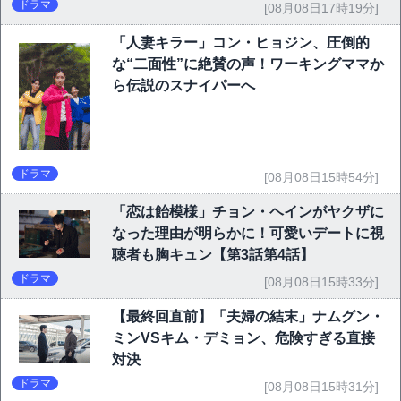
ドラマ
[08月08日17時19分]
「人妻キラー」コン・ヒョジン、圧倒的
な“二面性”に絶賛の声！ワーキングママか
ら伝説のスナイパーへ
ドラマ
[08月08日15時54分]
「恋は飴模様」チョン・ヘインがヤクザに
なった理由が明らかに！可愛いデートに視
聴者も胸キュン【第3話第4話】
ドラマ
[08月08日15時33分]
【最終回直前】「夫婦の結末」ナムグン・
ミンVSキム・デミョン、危険すぎる直接
対決
ドラマ
[08月08日15時31分]