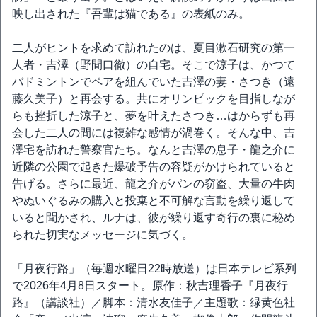
映し出された『吾輩は猫である』の表紙のみ。
二人がヒントを求めて訪れたのは、夏目漱石研究の第一
人者・吉澤（野間口徹）の自宅。そこで涼子は、かつて
バドミントンでペアを組んでいた吉澤の妻・さつき（遠
藤久美子）と再会する。共にオリンピックを目指しなが
らも挫折した涼子と、夢を叶えたさつき…はからずも再
会した二人の間には複雑な感情が渦巻く。そんな中、吉
澤宅を訪れた警察官たち。なんと吉澤の息子・龍之介に
近隣の公園で起きた爆破予告の容疑がかけられていると
告げる。さらに最近、龍之介がパンの窃盗、大量の牛肉
やぬいぐるみの購入と投棄と不可解な言動を繰り返して
いると聞かされ、ルナは、彼が繰り返す奇行の裏に秘め
られた切実なメッセージに気づく。
「月夜行路」（毎週水曜日22時放送）は日本テレビ系列
で2026年4月8日スタート。原作：秋吉理香子『月夜行
路』（講談社）／脚本：清水友佳子／主題歌：緑黄色社