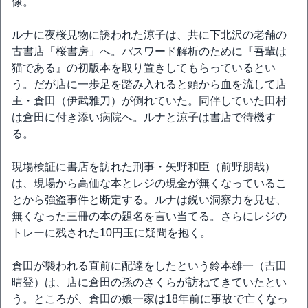
像。
ルナに夜桜見物に誘われた涼子は、共に下北沢の老舗の
古書店「桜書房」へ。パスワード解析のために『吾輩は
猫である』の初版本を取り置きしてもらっているとい
う。だが店に一歩足を踏み入れると頭から血を流して店
主・倉田（伊武雅刀）が倒れていた。同伴していた田村
は倉田に付き添い病院へ。ルナと涼子は書店で待機す
る。
現場検証に書店を訪れた刑事・矢野和臣（前野朋哉）
は、現場から高価な本とレジの現金が無くなっているこ
とから強盗事件と断定する。ルナは鋭い洞察力を見せ、
無くなった三冊の本の題名を言い当てる。さらにレジの
トレーに残された10円玉に疑問を抱く。
倉田が襲われる直前に配達をしたという鈴本雄一（吉田
晴登）は、店に倉田の孫のさくらが訪ねてきていたとい
う。ところが、倉田の娘一家は18年前に事故で亡くなっ