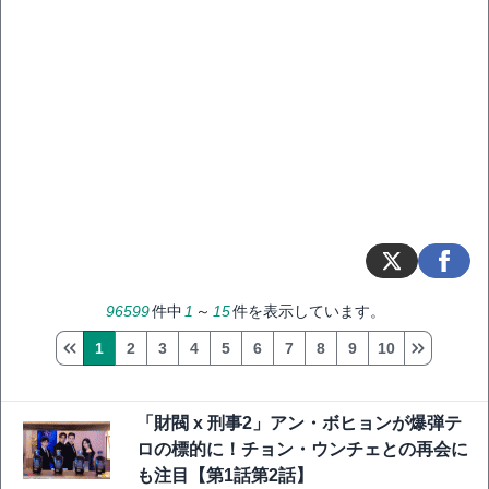
96599
件中
1
～
15
件を表示しています。
1
2
3
4
5
6
7
8
9
10
「財閥 x 刑事2」アン・ボヒョンが爆弾テ
ロの標的に！チョン・ウンチェとの再会に
も注目【第1話第2話】