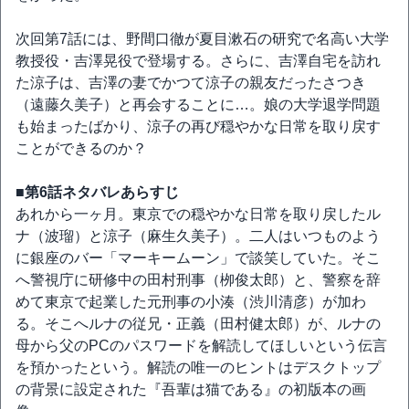
次回第7話には、野間口徹が夏目漱石の研究で名高い大学
教授役・吉澤晃役で登場する。さらに、吉澤自宅を訪れ
た涼子は、吉澤の妻でかつて涼子の親友だったさつき
（遠藤久美子）と再会することに…。娘の大学退学問題
も始まったばかり、涼子の再び穏やかな日常を取り戻す
ことができるのか？
■第6話ネタバレあらすじ
あれから一ヶ月。東京での穏やかな日常を取り戻したル
ナ（波瑠）と涼子（麻生久美子）。二人はいつものよう
に銀座のバー「マーキームーン」で談笑していた。そこ
へ警視庁に研修中の田村刑事（栁俊太郎）と、警察を辞
めて東京で起業した元刑事の小湊（渋川清彦）が加わ
る。そこへルナの従兄・正義（田村健太郎）が、ルナの
母から父のPCのパスワードを解読してほしいという伝言
を預かったという。解読の唯一のヒントはデスクトップ
の背景に設定された『吾輩は猫である』の初版本の画