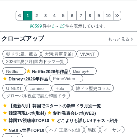
1
2
3
4
5
6
7
8
9
10
96599
件中
1
～
15
件を表示しています。
クローズアップ
もっと見る
朝ドラ:風、薫る
大河:豊臣兄弟!
VIVANT
2026年夏(7月)国内ドラマ一覧
Netflix
Disney+
Netflix2026年作品
PrimeVideo
Disney+2026年作品
U-NEXT
Lemino
Hulu
韓ドラ歴史コラム
グローバル視点で読む韓国ドラ
【最新8月】韓国でスタートの新韓ドラ月別一覧
韓流再現レポ(取材)
制作発表会レポ(WEB)
韓国TV視聴率TOP10
どこよりも詳しい!キャスト紹介
ヘチ 王座への道
馬医
イ・サン
Netflix世界TOP10