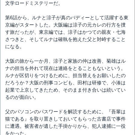
文学ロードミステリーだ。
第6話から、ルナと涼子が真のバディーとして活躍する東
京編がスタートした。大阪編は涼子の元カレの行方を捜
す旅だったが、東京編では、涼子はかつての親友・七海
さつきと、そしてルナは確執を抱えた父と対峙すること
になる。
大阪の旅から一か月、涼子と家族の仲は改善、菊雄はル
ナの担当を外れて現在は連絡をとることもないという。
ルナが区切りをつけるために、担当替えをお願いしたの
だろうか？大阪の刑事コンビも、田村は研修で、小湊は
起業で上京してきたため、そのまま付き合いは続いてい
るのが面白い。
父のパソコンのパスワードを解読するために、『吾輩は
猫である』を取り置きしておいてもらった古書店で事件
に遭遇。被害者が遺した手掛かりから、犯人逮捕に一役
をかった。