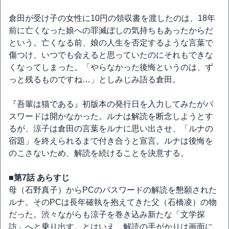
倉田が受け子の女性に10円の領収書を渡したのは、18年
前に亡くなった娘への罪滅ぼしの気持ちもあったからだ
という。亡くなる前、娘の人生を否定するような言葉で
傷つけ、いつでも会えると思っていたのにそれもできな
くなってしまった。「やらなかった後悔というのは、ず
っと残るものですね…」としみじみ語る倉田。
『吾輩は猫である』初版本の発行日を入力してみたがパ
スワードは開かなかった。ルナは解読を断念しようとす
るが、涼子は倉田の言葉をルナに思い出させ、「ルナの
宿題」を終えられるまで付き合うと宣言。ルナは後悔を
のこさないため、解読を続けることを決意する。
■第7話 あらすじ
母（石野真子）からPCのパスワードの解読を懇願された
ルナ。そのPCは長年確執を抱えてきた父（石橋凌）の物
だった。渋々ながらも涼子を巻き込み新たな「文学探
訪」へと乗り出す。とはいえ、解読の手がかりは画面に