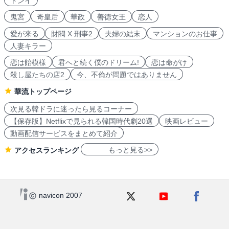
トンイ
鬼宮
奇皇后
華政
善徳女王
恋人
愛が来る
財閥 X 刑事2
夫婦の結末
マンションのお仕事
人妻キラー
恋は飴模様
君へと続く僕のドリーム!
恋は命がけ
殺し屋たちの店2
今、不倫が問題ではありません
華流トップページ
次見る韓ドラに迷ったら見るコーナー
【保存版】Netflixで見られる韓国時代劇20選
映画レビュー
動画配信サービスをまとめて紹介
もっと見る>>
アクセスランキング
navicon 2007