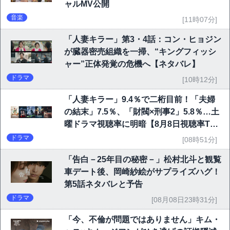
ャルMV公開
音楽
[11時07分]
「人妻キラー」第3・4話：コン・ヒョジン
が臓器密売組織を一掃、“キングフィッシ
ャー”正体発覚の危機へ【ネタバレ】
ドラマ
[10時12分]
「人妻キラー」9.4％で二桁目前！「夫婦
の結末」7.5％、「財閥×刑事2」5.8％…土
曜ドラマ視聴率に明暗【8月8日視聴率TO
P10】
ドラマ
[08時51分]
「告白－25年目の秘密－」松村北斗と観覧
車デート後、岡崎紗絵がサプライズハグ！
第5話ネタバレと予告
ドラマ
[08月08日23時31分]
「今、不倫が問題ではありません」キム・