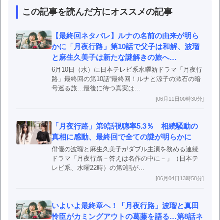
この記事を読んだ方にオススメの記事
【最終回ネタバレ】ルナの名前の由来が明ら
かに「月夜行路」第10話で父子は和解、波瑠
と麻生久美子は新たな謎解きの旅へ…
6月10日（水）に日本テレビ系水曜新ドラマ「月夜行
路」最終回の第10話“最終回！ルナと涼子の漱石の暗
号巡る旅…最後に待つ真実は...
[06月11日00時30分]
「月夜行路」第9話視聴率5.3％ 相続騒動の
真相に感動、最終回で全ての謎が明らかに
俳優の波瑠と麻生久美子がダブル主演を務める連続
ドラマ「月夜行路－答えは名作の中に－」（日本テ
レビ系、水曜22時）の第9話が...
[06月04日13時58分]
いよいよ最終章へ！「月夜行路」波瑠と真田
怜臣がカミングアウトの葛藤を語る…第8話ネ