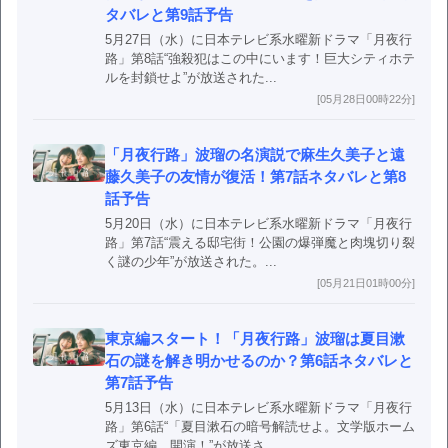
タバレと第9話予告
5月27日（水）に日本テレビ系水曜新ドラマ「月夜行
路」第8話“強殺犯はこの中にいます！巨大シティホテ
ルを封鎖せよ”が放送された...
[05月28日00時22分]
「月夜行路」波瑠の名演説で麻生久美子と遠
藤久美子の友情が復活！第7話ネタバレと第8
話予告
5月20日（水）に日本テレビ系水曜新ドラマ「月夜行
路」第7話“震える邸宅街！公園の爆弾魔と肉塊切り裂
く謎の少年”が放送された。...
[05月21日01時00分]
東京編スタート！「月夜行路」波瑠は夏目漱
石の謎を解き明かせるのか？第6話ネタバレと
第7話予告
5月13日（水）に日本テレビ系水曜新ドラマ「月夜行
路」第6話“「夏目漱石の暗号解読せよ。文学版ホーム
ズ東京編、開演！”が放送さ...