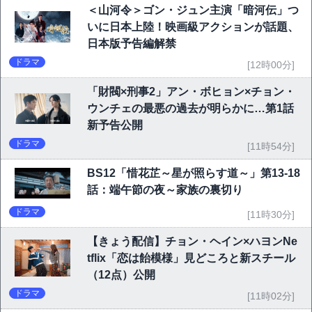
＜山河令＞ゴン・ジュン主演「暗河伝」つ
いに日本上陸！映画級アクションが話題、
日本版予告編解禁
ドラマ
[12時00分]
「財閥×刑事2」アン・ボヒョン×チョン・
ウンチェの最悪の過去が明らかに…第1話
新予告公開
ドラマ
[11時54分]
BS12「惜花芷～星が照らす道～」第13-18
話：端午節の夜～家族の裏切り
ドラマ
[11時30分]
【きょう配信】チョン・ヘイン×ハヨンNe
tflix「恋は飴模様」見どころと新スチール
（12点）公開
ドラマ
[11時02分]