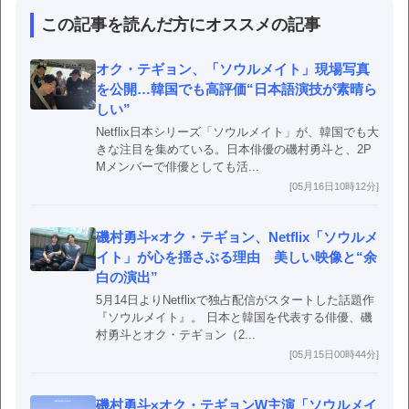
この記事を読んだ方にオススメの記事
オク・テギョン、「ソウルメイト」現場写真
を公開…韓国でも高評価“日本語演技が素晴ら
しい”
Netflix日本シリーズ「ソウルメイト」が、韓国でも大
きな注目を集めている。日本俳優の磯村勇斗と、2P
Mメンバーで俳優としても活...
[05月16日10時12分]
磯村勇斗×オク・テギョン、Netflix「ソウルメ
イト」が心を揺さぶる理由 美しい映像と“余
白の演出”
5月14日よりNetflixで独占配信がスタートした話題作
『ソウルメイト』。 日本と韓国を代表する俳優、磯
村勇斗とオク・テギョン（2...
[05月15日00時44分]
磯村勇斗×オク・テギョンW主演「ソウルメイ