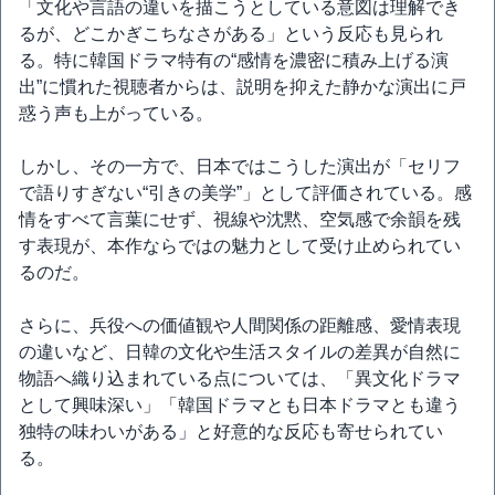
「文化や言語の違いを描こうとしている意図は理解でき
るが、どこかぎこちなさがある」という反応も見られ
る。特に韓国ドラマ特有の“感情を濃密に積み上げる演
出”に慣れた視聴者からは、説明を抑えた静かな演出に戸
惑う声も上がっている。
しかし、その一方で、日本ではこうした演出が「セリフ
で語りすぎない“引きの美学”」として評価されている。感
情をすべて言葉にせず、視線や沈黙、空気感で余韻を残
す表現が、本作ならではの魅力として受け止められてい
るのだ。
さらに、兵役への価値観や人間関係の距離感、愛情表現
の違いなど、日韓の文化や生活スタイルの差異が自然に
物語へ織り込まれている点については、「異文化ドラマ
として興味深い」「韓国ドラマとも日本ドラマとも違う
独特の味わいがある」と好意的な反応も寄せられてい
る。