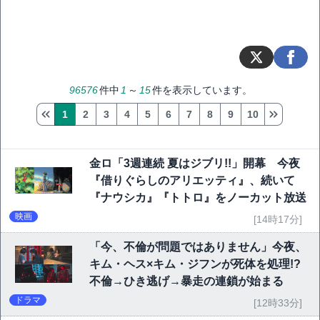
96576
件中
1
～
15
件を表示しています。
1
2
3
4
5
6
7
8
9
10
金ロ「3週連続 夏はジブリ!!」開幕 今夜
『借りぐらしのアリエッティ』、続いて
『ナウシカ』『トトロ』をノーカット放送
映画
[14時17分]
「今、不倫が問題ではありません」今夜、
キム・ヘス×キム・ジフンが死体を処理!?
不倫→ひき逃げ→暴走の連鎖が始まる
ドラマ
[12時33分]