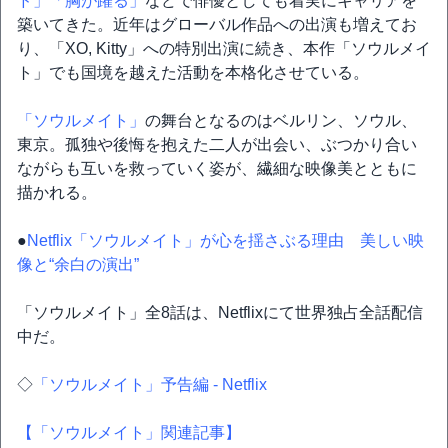
ド」
「胸が躍る」
などで俳優としても着実にキャリアを
築いてきた。近年はグローバル作品への出演も増えてお
り、「XO, Kitty」への特別出演に続き、本作「ソウルメイ
ト」でも国境を越えた活動を本格化させている。
「ソウルメイト」
の舞台となるのはベルリン、ソウル、
東京。孤独や後悔を抱えた二人が出会い、ぶつかり合い
ながらも互いを救っていく姿が、繊細な映像美とともに
描かれる。
●
Netflix「ソウルメイト」が心を揺さぶる理由 美しい映
像と“余白の演出”
「ソウルメイト」全8話は、Netflixにて世界独占全話配信
中だ。
◇
「ソウルメイト」予告編 - Netflix
【「ソウルメイト」関連記事】