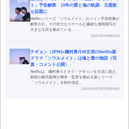
ト」予告解禁 10年の愛と魂の軌跡、主題歌
も話題に
Netflixシリーズ「ソウルメイト」のメイン予告映像が
解禁され、その壮大なスケールと繊細な感情描写が
大きな注目を集めている。...
[04月28日08時34分]
テギョン（2PM)×磯村勇斗W主演のNetflix新
ドラマ「ソウルメイト」は魂と愛の物語（写
真・コメント公開）
Netflixは、磯村勇斗とオク・テギョンを主演に迎え、
新鋭の橋爪駿輝が脚本・監督を務める新シリーズ
「ソウルメイト」を制作決定...
[2024年06月28日08時38分]