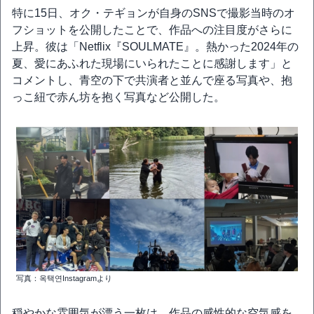
特に15日、オク・テギョンが自身のSNSで撮影当時のオ
フショットを公開したことで、作品への注目度がさらに
上昇。彼は「Netflix『SOULMATE』。熱かった2024年の
夏、愛にあふれた現場にいられたことに感謝します」と
コメントし、青空の下で共演者と並んで座る写真や、抱
っこ紐で赤ん坊を抱く写真など公開した。
写真：옥택연Instagramより
穏やかな雰囲気が漂う一枚は、作品の感性的な空気感を