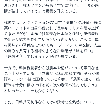
連想させ、韓国ファンからも「すでに泣ける」「夏の感
情が詰まっていそう」と反響を呼んでいる。
韓国では、オク・テギョンの“日本語演技”への評価が特に
高い。アイドル出身俳優として長年キャリアを積み上げ
てきた彼だが、本作では流暢な日本語と繊細な感情表現
で新たな魅力を見せているという声が多い。さらに、磯
村勇斗との関係性についても、“ブロマンス”や友情、人生
の痛みを共有する相棒のような距離感が「胸を打つ」
「感情移入してしまう」と好評を得ている。
一方で、韓国視聴者からは脚本や構成について辛口な意
見も上がっている。「本来なら16話規模で描けそうな物
語を、30分×8話に圧縮している印象」「展開が速く、感
情線を十分に積み上げる前に次の場面へ進んでしまう」
といったレビューも少なくない。
また、日韓共同制作ならではの独特な空気感について、