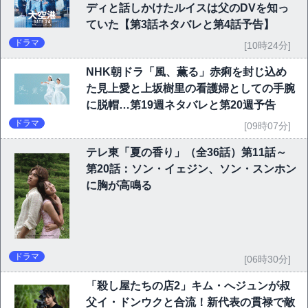
ディと話しかけたルイスは父のDVを知っ
ていた【第3話ネタバレと第4話予告】
ドラマ
[10時24分]
NHK朝ドラ「風、薫る」赤痢を封じ込め
た見上愛と上坂樹里の看護婦としての手腕
に脱帽…第19週ネタバレと第20週予告
ドラマ
[09時07分]
テレ東「夏の香り」（全36話）第11話～
第20話：ソン・イェジン、ソン・スンホン
に胸が高鳴る
ドラマ
[06時30分]
「殺し屋たちの店2」キム・へジュンが叔
父イ・ドンウクと合流！新代表の貫禄で敵