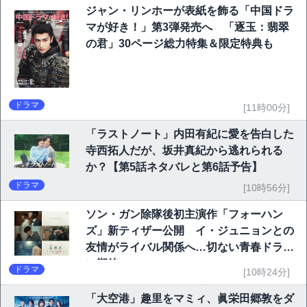
ジャン・リンホーが表紙を飾る「中国ドラ
マが好き！」第3弾発売へ 「逐玉：翡翠
の君」30ページ総力特集＆限定特典も
ドラマ
[11時00分]
「ラストノート」内田有紀に愛を告白した
寺西拓人だが、坂井真紀から逃れられる
か？【第5話ネタバレと第6話予告】
ドラマ
[10時56分]
ソン・ガン除隊後初主演作「フォーハン
ズ」新ティザー公開 イ・ジュニョンとの
友情がライバル関係へ…切ない青春ドラマ
に期待
ドラマ
[10時24分]
「大空港」趣里をマミィ、眞栄田郷敦をダ