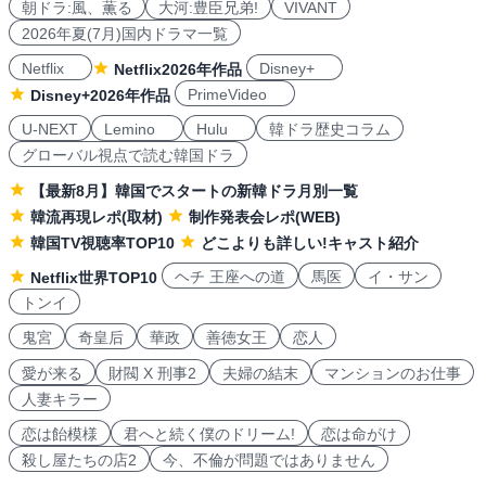
朝ドラ:風、薫る
大河:豊臣兄弟!
VIVANT
2026年夏(7月)国内ドラマ一覧
Netflix
Disney+
Netflix2026年作品
PrimeVideo
Disney+2026年作品
U-NEXT
Lemino
Hulu
韓ドラ歴史コラム
グローバル視点で読む韓国ドラ
【最新8月】韓国でスタートの新韓ドラ月別一覧
韓流再現レポ(取材)
制作発表会レポ(WEB)
韓国TV視聴率TOP10
どこよりも詳しい!キャスト紹介
ヘチ 王座への道
馬医
イ・サン
Netflix世界TOP10
トンイ
鬼宮
奇皇后
華政
善徳女王
恋人
愛が来る
財閥 X 刑事2
夫婦の結末
マンションのお仕事
人妻キラー
恋は飴模様
君へと続く僕のドリーム!
恋は命がけ
殺し屋たちの店2
今、不倫が問題ではありません