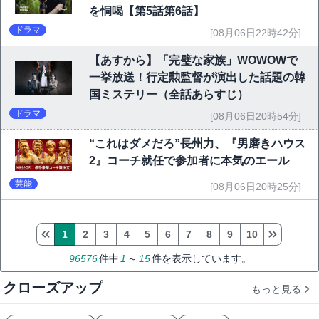
を恫喝【第5話第6話】
ドラマ
[08月06日22時42分]
【あすから】「完璧な家族」WOWOWで
一挙放送！行定勲監督が演出した話題の韓
国ミステリー（全話あらすじ）
ドラマ
[08月06日20時54分]
“これはダメだろ”長州力、『男磨きハウス
2』コーチ就任で参加者に本気のエール
芸能
[08月06日20時25分]
1
2
3
4
5
6
7
8
9
10
96576
件中
1
～
15
件を表示しています。
クローズアップ
もっと見る