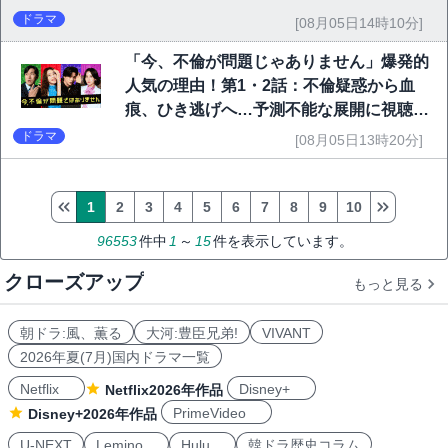
ドラマ
[08月05日14時10分]
「今、不倫が問題じゃありません」爆発的
人気の理由！第1・2話：不倫疑惑から血
痕、ひき逃げへ…予測不能な展開に視聴者
熱狂
ドラマ
[08月05日13時20分]
1
2
3
4
5
6
7
8
9
10
96553
件中
1
～
15
件を表示しています。
クローズアップ
もっと見る
朝ドラ:風、薫る
大河:豊臣兄弟!
VIVANT
2026年夏(7月)国内ドラマ一覧
Netflix
Disney+
Netflix2026年作品
PrimeVideo
Disney+2026年作品
U-NEXT
Lemino
Hulu
韓ドラ歴史コラム