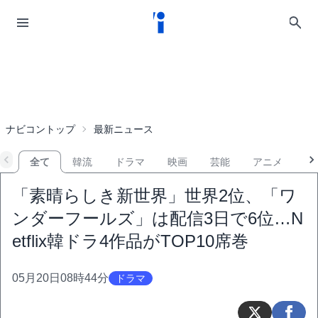
ナビコントップ
最新ニュース
全て
韓流
ドラマ
映画
芸能
アニメ
音
「素晴らしき新世界」世界2位、「ワ
ンダーフールズ」は配信3日で6位…N
etflix韓ドラ4作品がTOP10席巻
05月20日08時44分
ドラマ