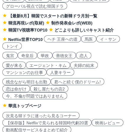
グローバル視点で読む韓国ドラ
【最新8月】韓国でスタートの新韓ドラ月別一覧
韓流再現レポ(取材)
制作発表会レポ(WEB)
韓国TV視聴率TOP10
どこよりも詳しい!キャスト紹介
ヘチ 王座への道
馬医
イ・サン
Netflix世界TOP10
トンイ
鬼宮
奇皇后
華政
善徳女王
恋人
愛が来る
エージェント・キム
夫婦の結末
マンションのお仕事
人妻キラー
残念ながら明日も出勤
君へと続く僕のドリーム!
恋は命がけ
殺し屋たちの店2
今、不倫が問題ではありません
華流トップページ
次見る韓ドラに迷ったら見るコーナー
【保存版】Netflixで見られる韓国時代劇20選
映画レビュー
動画配信サービスをまとめて紹介