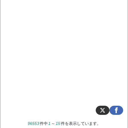
96553
件中
1
～
15
件を表示しています。