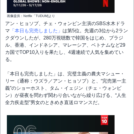
画像提供：Netflix「TUDUM]より
アン・ヒョソプ、チェ・ウォンビン主演のSBS水木ドラ
マ
「本日も完売しました」
は第5位。先週の3位から2ラン
クダウンしたが、280万視聴数で韓国をはじめ、ブラジ
ル、香港、インドネシア、マレーシア、ベトナムなど29
カ国でTOP10入りを果たし、4週連続で人気を集めてい
る。
「本日も完売しました」は、完璧主義の農夫マシュー・
リー（通称：ウズラ／アン・ヒョソプ）と、“完売第一主
義”のショーホスト、タム・イェジン（チェ・ウォンビ
ン）が昼夜を問わず関わり合いながら繰り広げる、“人生
全力疾走型”男女のときめき直送ロマンスだ。