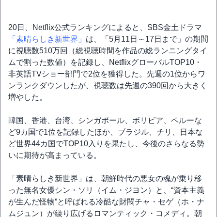
20日、Netflix公式ランキングによると、SBS金土ドラマ
「素晴らしき新世界」
は、「5月11日～17日まで」の期間
に視聴数510万回（総視聴時間を作品の総ランニングタイ
ムで割った数値）を記録し、NetflixグローバルTOP10・
非英語TVショー部門で2位を獲得した。先週の1位からワ
ンランクダウンしたが、視聴数は先週の390回から大きく
増やした。
韓国、香港、台湾、シンガポール、ボリビア、ペルーな
ど9カ国で1位を記録したほか、ブラジル、チリ、日本な
ど世界44カ国でTOP10入りを果たし、今後のさらなる勢
いに期待が高まっている。
「素晴らしき新世界」は、朝鮮時代の悪女の魂が乗り移
った無名女優シン・ソリ（イム・ジヨン）と、“資本主義
が生んだ怪物”と呼ばれる冷酷な財閥チャ・セゲ（ホ・ナ
ムジュン）が繰り広げるロマンティック・コメディ。朝