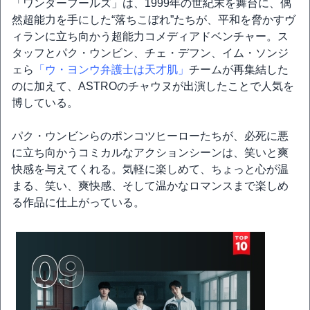
「ワンダーフールズ」は、1999年の世紀末を舞台に、偶
然超能力を手にした“落ちこぼれ”たちが、平和を脅かすヴ
ィランに立ち向かう超能力コメディアドベンチャー。ス
タッフとパク・ウンビン、チェ・デフン、イム・ソンジ
ェら
「ウ・ヨンウ弁護士は天才肌」
チームが再集結した
のに加えて、ASTROのチャウヌが出演したことで人気を
博している。
パク・ウンビンらのポンコツヒーローたちが、必死に悪
に立ち向かうコミカルなアクションシーンは、笑いと爽
快感を与えてくれる。気軽に楽しめて、ちょっと心が温
まる、笑い、爽快感、そして温かなロマンスまで楽しめ
る作品に仕上がっている。