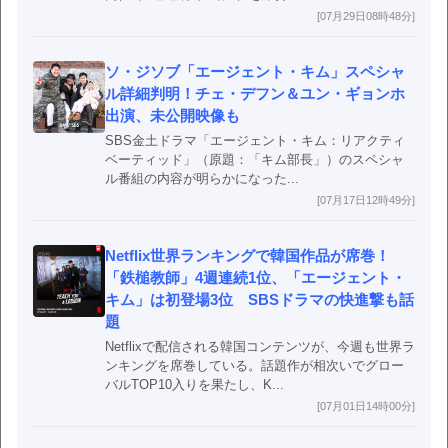
[07月29日08時48分]
ソ・ジソブ「エージェント・キム」スペシャ
ル詳細判明！チェ・デフン＆ユン・ギョンホ
出演、未公開映像も
SBS金土ドラマ「エージェント・キム：リアクティ
ベーティッド」（原題：「キム部長」）のスペシャ
ル番組の内容が明らかになった...
[07月17日12時49分]
Netflix世界ランキングで韓国作品が席巻！
「鉄槌教師」4週連続1位、「エージェント・
キム」は初登場3位 SBSドラマの快進撃も話
題
Netflixで配信される韓国コンテンツが、今週も世界ラ
ンキングを席巻している。話題作が相次いでグロー
バルTOP10入りを果たし、K...
[07月01日14時00分]