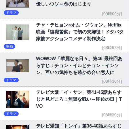
優しいウソ～恋のはじまり
ドラマ
[09時00分]
チャ・テヒョン×オム・ジウォン、Netflix
映画『復職警察』で初の夫婦役！ドタバタ
家族アクションコメディ制作決定
映画
[08時53分]
WOWOW「華麗なる日々」第46-最終回あ
らすじ：チョン・イルとチョン・インソ
ン、互いの気持ちを確かめ合い恋人に
ドラマ
[08時30分]
テレビ大阪「イ・サン」第41-45話あらす
じと見どころ：無謀な戦い～即位の日｜T
VO
ドラマ
[08時30分]
テレビ愛知「トンイ」第36-40話あらすじ