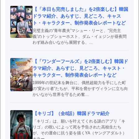
【「本日も完売しました」を2倍楽しむ】韓国
ドラマ紹介、あらすじ、見どころ、キャス
ト・キャラクター、制作発表会レポートなど
完璧主義の“青年農夫”マシュー・リーと、“完売主
義”のトップショーホスト、ダム・イェジンが昼夜問
わず絡み合いながら展開する、...
【「ワンダーフールズ」を2倍楽しむ】韓国ド
ラマ紹介、あらすじ、見どころ、キャスト・
キャラクター、制作発表会レポートなど
1999年の世紀末を舞台に、偶然超能力を手にした町
の“変わり者”たちが、平和を脅かすヴィランに立ち向
かいながら世界を守るため奮...
【キリゴ】（全8話）韓国ドラマ紹介
「キリゴ」は、願いを叶えてくれる謎のアプリ「キ
リゴ」の呪いによって死を予告された高校生たち
が、その運命に抗う姿を描くYA（ヤングアダルト）
ホラー。