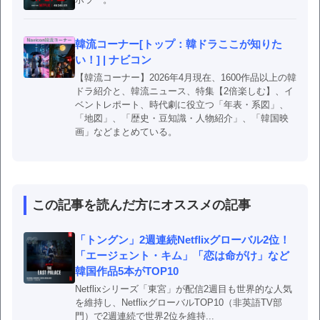
韓流コーナー[トップ：韓ドラここが知りた
い！] | ナビコン
【韓流コーナー】2026年4月現在、1600作品以上の韓
ドラ紹介と、韓流ニュース、特集【2倍楽しむ】、イ
ベントレポート、時代劇に役立つ「年表・系図」、
「地図」、「歴史・豆知識・人物紹介」、「韓国映
画」などまとめている。
この記事を読んだ方にオススメの記事
「トングン」2週連続Netflixグローバル2位！
「エージェント・キム」「恋は命がけ」など
韓国作品5本がTOP10
Netflixシリーズ「東宮」が配信2週目も世界的な人気
を維持し、NetflixグローバルTOP10（非英語TV部
門）で2週連続で世界2位を維持...