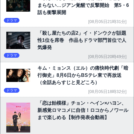
まらない…ジアン覚醒で反撃開始 第5・6
話も衝撃展開
ドラマ
[08月05日21時31分]
「殺し屋たちの店2」イ・ドンウクが話題
性1位を席巻 作品もドラマ部門首位で人
気爆発
ドラマ
[08月05日20時49分]
キム・ミョンス（エル）の痛快時代劇「暗
行御史」8月6日からBSテレ東で再放送
（全話あらすじと見どころ）
ドラマ
[08月05日18時32分]
「恋は飴模様」チョン・ヘイン×ハヨン、
新感覚ロマコメに自信！ロコからノワール
まで楽しめる【制作発表会動画】