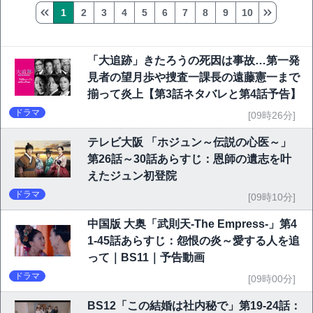
1
2
3
4
5
6
7
8
9
10
「大追跡」きたろうの死因は事故…第一発
見者の望月歩や捜査一課長の遠藤憲一まで
揃って炎上【第3話ネタバレと第4話予告】
ドラマ
[09時26分]
テレビ大阪 「ホジュン～伝説の心医～」
第26話～30話あらすじ：恩師の遺志を叶
えたジュン初登院
ドラマ
[09時10分]
中国版 大奥「武則天-The Empress-」第4
1-45話あらすじ：怨恨の炎～愛する人を追
って｜BS11｜予告動画
ドラマ
[09時00分]
BS12「この結婚は社内秘で」第19-24話：