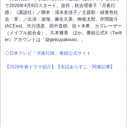
で2026年4月8日スタート。原作：秋吉理香子『月夜行
路』（講談社）／脚本：清水友佳子／主題歌：緑黄色社
会「章」／出演：波瑠、麻生久美、栁俊太郎、作間龍斗
(ACEes)、渋川清彦、田中直樹、佐々木希、カズレーザー
（メイプル超合金）、久本雅美 ほか。番組公式X（Twitt
er）アカウントは「@getsuyakouro」。
◇
日本テレビ「月夜行路」番組公式サイト
【2026年春ドラマ紹介】
【全話あらすじ・関連記事】