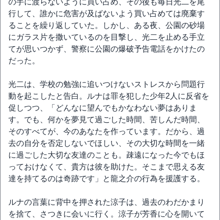
の手に渡らないように買い占め、その後も毎日光二を尾
行して、誰かに危害が及ばないよう買い占めては廃棄す
ることを繰り返していた。しかし、ある夜、公園の砂場
にガラス片を撒いているのを目撃し、光二を止める手立
てが思いつかず、警察に公園の爆破予告電話をかけたの
だった。
光二は、学校の勉強に追いつけないストレスから問題行
動を起こしたと告白。ルナは罪を犯した少年2人に反省を
促しつつ、「どんなに望んでもかなわない夢はありま
す。でも、何かを夢見て過ごした時間、苦しんだ時間、
そのすべてが、今のあなたを作っています。だから、過
去の自分を否定しないでほしい、その大切な時間を一緒
に過ごした大切な友達のことも。疎遠になった今でもほ
っておけなくて、貴方は彼を助けた。そこまで思える友
達を持てるのは奇跡です」と龍之介の行為を援護する。
ルナの言葉に背中を押された涼子は、過去のわだかまり
を捨て、さつきに会いに行く。涼子が芳香に心を開いて