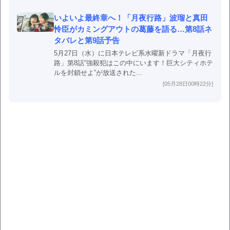
いよいよ最終章へ！「月夜行路」波瑠と真田
怜臣がカミングアウトの葛藤を語る…第8話ネ
タバレと第9話予告
5月27日（水）に日本テレビ系水曜新ドラマ「月夜行
路」第8話“強殺犯はこの中にいます！巨大シティホテ
ルを封鎖せよ”が放送された...
[05月28日00時22分]