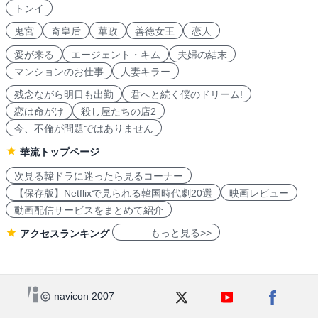
トンイ
鬼宮
奇皇后
華政
善徳女王
恋人
愛が来る
エージェント・キム
夫婦の結末
マンションのお仕事
人妻キラー
残念ながら明日も出勤
君へと続く僕のドリーム!
恋は命がけ
殺し屋たちの店2
今、不倫が問題ではありません
華流トップページ
次見る韓ドラに迷ったら見るコーナー
【保存版】Netflixで見られる韓国時代劇20選
映画レビュー
動画配信サービスをまとめて紹介
もっと見る>>
アクセスランキング
navicon 2007