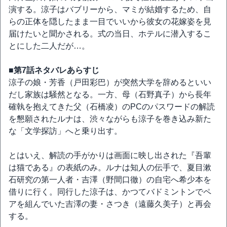
演する。涼子はバブリーから、マミが結婚するため、自
らの正体を隠したまま一目でいいから彼女の花嫁姿を見
届けたいと聞かされる。式の当日、ホテルに潜入するこ
とにした二人だが…。
■第7話ネタバレあらすじ
涼子の娘・芳香（戸田彩巴）が突然大学を辞めるといい
だし家族は騒然となる。一方、母（石野真子）から長年
確執を抱えてきた父（石橋凌）のPCのパスワードの解読
を懇願されたルナは、渋々ながらも涼子を巻き込み新た
な「文学探訪」へと乗り出す。
とはいえ、解読の手がかりは画面に映し出された『吾輩
は猫である』の表紙のみ。ルナは知人の伝手で、夏目漱
石研究の第一人者・吉澤（野間口徹）の自宅へ希少本を
借りに行く。同行した涼子は、かつてバドミントンでペ
アを組んでいた吉澤の妻・さつき（遠藤久美子）と再会
する。