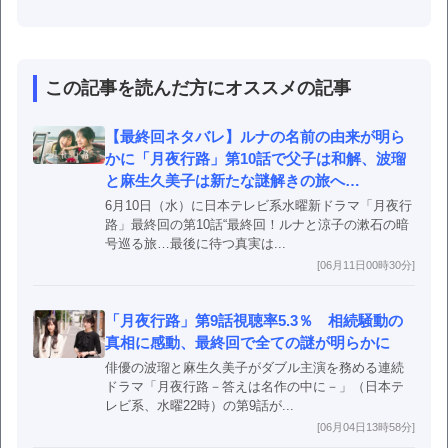
この記事を読んだ方にオススメの記事
【最終回ネタバレ】ルナの名前の由来が明ら
かに「月夜行路」第10話で父子は和解、波瑠
と麻生久美子は新たな謎解きの旅へ…
6月10日（水）に日本テレビ系水曜新ドラマ「月夜行
路」最終回の第10話“最終回！ルナと涼子の漱石の暗
号巡る旅…最後に待つ真実は...
[06月11日00時30分]
「月夜行路」第9話視聴率5.3％ 相続騒動の
真相に感動、最終回で全ての謎が明らかに
俳優の波瑠と麻生久美子がダブル主演を務める連続
ドラマ「月夜行路－答えは名作の中に－」（日本テ
レビ系、水曜22時）の第9話が...
[06月04日13時58分]