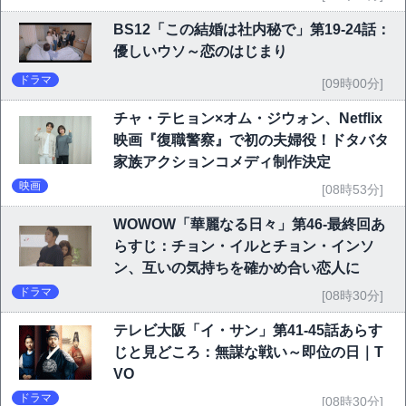
BS12「この結婚は社内秘で」第19-24話：
優しいウソ～恋のはじまり
ドラマ
[09時00分]
チャ・テヒョン×オム・ジウォン、Netflix
映画『復職警察』で初の夫婦役！ドタバタ
家族アクションコメディ制作決定
映画
[08時53分]
WOWOW「華麗なる日々」第46-最終回あ
らすじ：チョン・イルとチョン・インソ
ン、互いの気持ちを確かめ合い恋人に
ドラマ
[08時30分]
テレビ大阪「イ・サン」第41-45話あらす
じと見どころ：無謀な戦い～即位の日｜T
VO
ドラマ
[08時30分]