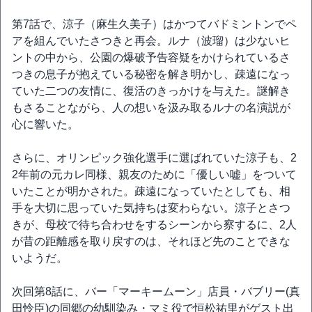
第7話で、涼子（麻生久美子）はかつてバドミントンでペ
アを組んでいたさつきと再会。ルナ（波瑠）は少ないヒ
ントの中から、公園の爆破予告容疑をかけられているさ
つきの息子が抱えている秘密を解き明かし、疎遠になっ
ていた二つの友情に、復活のきっかけを与えた。謎解き
もさることながら、人の想いを汲み取るルナの名演説が
心に響いた。
さらに、オリンピック強化選手に選ばれていた涼子も、2
2年前の元カレ同様、親友のために「優しい嘘」をついて
いたことが明かされた。疎遠になっていたとしても、相
手を大切に思っていた気持ちは変わらない。涼子とさつ
きが、母校で待ち合わせをするシーンから察するに、2人
が昔の距離感を取り戻すのは、それほど先のことできな
いようだ。
次回第8話に、バー「マーキームーン」店員・バブリー(真
田怜臣)の同郷の幼馴染み・マミ役で恒松祐里がゲスト出