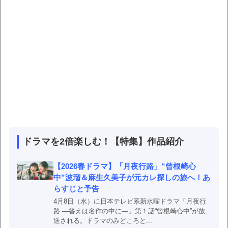
ドラマを2倍楽しむ！【特集】作品紹介
【2026春ドラマ】「月夜行路」“曾根崎心
中”波瑠＆麻生久美子が元カレ探しの旅へ！あ
らすじと予告
4月8日（水）に日本テレビ系新水曜ドラマ「月夜行
路 ―答えは名作の中に―」第１話“曾根崎心中”が放
送される。ドラマのみどころと...