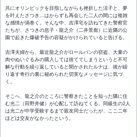
共にオリンピックを目指しながらも挫折した涼子と、夢
を叶えたさつき…はからずも再会した二人の間には複雑
な感情が渦巻く。そんな中、吉澤宅を訪ねてきた警察官
たちが、さつきの息子・龍之介（二井景彪）に近隣の公
園で起きた爆破予告の容疑がかけられていると告げる。
吉澤夫婦から、最近龍之介がロールパンの窃盗、大量の
肉やぬいぐるみの購入しては捨ててしまうというと不可
解な行動を繰り返していると聞かされたルナは、彼が繰
り返す奇行の裏に秘められた切実なメッセージに気づ
く。
そこへ、龍之介のところに警察きたことを知った隣に住
む光二（田野井健）が心配して訪ねてくる。同級生の2人
は光二が中学受験するまで親友同士だったが、ここ二年
ほどは交友がなかったという。