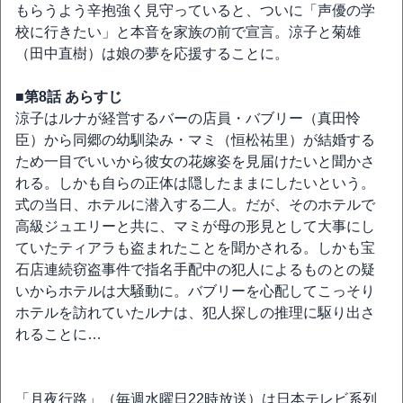
もらうよう辛抱強く見守っていると、ついに「声優の学
校に行きたい」と本音を家族の前で宣言。涼子と菊雄
（田中直樹）は娘の夢を応援することに。
■第8話 あらすじ
涼子はルナが経営するバーの店員・バブリー（真田怜
臣）から同郷の幼馴染み・マミ（恒松祐里）が結婚する
ため一目でいいから彼女の花嫁姿を見届けたいと聞かさ
れる。しかも自らの正体は隠したままにしたいという。
式の当日、ホテルに潜入する二人。だが、そのホテルで
高級ジュエリーと共に、マミが母の形見として大事にし
ていたティアラも盗まれたことを聞かされる。しかも宝
石店連続窃盗事件で指名手配中の犯人によるものとの疑
いからホテルは大騒動に。バブリーを心配してこっそり
ホテルを訪れていたルナは、犯人探しの推理に駆り出さ
れることに…
「月夜行路」（毎週水曜日22時放送）は日本テレビ系列