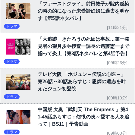
「ファーストクライ」前田敦子が院内感染
の噂の的になった未受診妊婦に過去を明か
す【第5話ネタバレ】
ドラマ
[11時31分]
「大追跡」きたろうの死因は事故…第一発
見者の望月歩や捜査一課長の遠藤憲一まで
揃って炎上【第3話ネタバレと第4話予告】
ドラマ
[09時26分]
テレビ大阪 「ホジュン～伝説の心医～」
第26話～30話あらすじ：恩師の遺志を叶
えたジュン初登院
ドラマ
[09時10分]
中国版 大奥「武則天-The Empress-」第4
1-45話あらすじ：怨恨の炎～愛する人を追
って｜BS11｜予告動画
ドラマ
[09時00分]