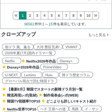
1
2
3
4
5
6
7
8
9
10
96561
件中
1
～
15
件を表示しています。
クローズアップ
もっと見る
朝ドラ:風、薫る
大河:豊臣兄弟!
VIVANT
2026年夏(7月)国内ドラマ一覧
Netflix
Disney+
Netflix2026年作品
PrimeVideo
Disney+2026年作品
U-NEXT
Lemino
Hulu
韓ドラ歴史コラム
グローバル視点で読む韓国ドラ
【最新8月】韓国でスタートの新韓ドラ月別一覧
韓流再現レポ(取材)
制作発表会レポ(WEB)
韓国TV視聴率TOP10
どこよりも詳しい!キャスト紹介
ヘチ 王座への道
馬医
イ・サン
Netflix世界TOP10