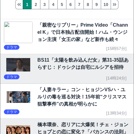
1
2
3
4
5
6
7
8
9
10
「親密なリプリー」Prime Video「Chann
el K」で日本独占配信開始！ハム・ウンジ
ョン主演「女王の家」など新作も続々
ドラマ
[15時57分]
BS11「太陽を飲み込んだ女」第31-35話あ
らすじ：ドゥシクは自宅にルシアを招待
ドラマ
[14時24分]
「人妻キラー」コン・ヒョジンVSハ・ユ
ルリの毒を巡る対決！15年前“クリスマス
狙撃事件”の真相が明らかに
ドラマ
[13時34分]
橋本環奈、恋リアに大爆笑！チェ・ジョン
ヒョプとの恋に変化？「バカンスの法則」