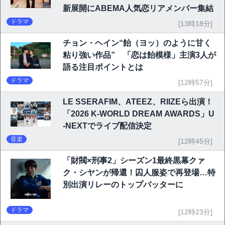
新展開にABEMA人気恋リアメンバー集結
ドラマ
[13時18分]
チョン・ヘイン“飴（ヨッ）のように甘く
粘り強い作品” 「恋は飴模様」主演3人が
語る注目ポイントとは
ドラマ
[12時57分]
LE SSERAFIM、ATEEZ、RIIZEら出演！
「2026 K-WORLD DREAM AWARDS」U
-NEXTでライブ配信決定
音楽
[12時45分]
「財閥×刑事2」シーズン1最終黒幕クァ
ク・シヤンが帰還！囚人服姿で再登場…特
別出演リレーのトップバッターに
ドラマ
[12時23分]