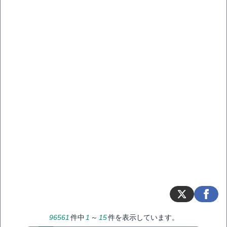
96561
件中
1
～
15
件を表示しています。