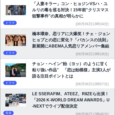
「人妻キラー」コン・ヒョジンVSハ・ユ
ルリの毒を巡る対決！15年前“クリスマス
狙撃事件”の真相が明らかに
ドラマ
[08月06日13時34分]
橋本環奈、恋リアに大爆笑！チェ・ジョン
ヒョプとの恋に変化？「バカンスの法則」
新展開にABEMA人気恋リアメンバー集結
ドラマ
[08月06日13時18分]
チョン・ヘイン“飴（ヨッ）のように甘く
粘り強い作品” 「恋は飴模様」主演3人が
語る注目ポイントとは
ドラマ
[08月06日12時57分]
LE SSERAFIM、ATEEZ、RIIZEら出演！
「2026 K-WORLD DREAM AWARDS」U
-NEXTでライブ配信決定
音楽
[08月06日12時45分]