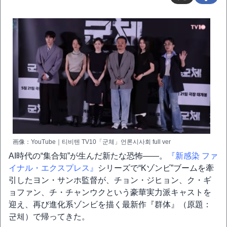
画像：YouTube｜티비텐 TV10「군체」언론시사회 full ver
AI時代の“集合知”が生んだ新たな恐怖――。
『新感染 ファ
イナル・エクスプレス』
シリーズで“Kゾンビ”ブームを牽
引したヨン・サンホ監督が、チョン・ジヒョン、ク・ギ
ョファン、チ・チャンウクという豪華実力派キャストを
迎え、再び進化系ゾンビを描く最新作『群体』（原題：
군체）で帰ってきた。