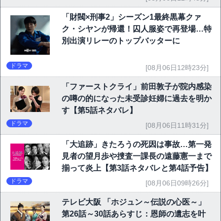
「財閥×刑事2」シーズン1最終黒幕クァ
ク・シヤンが帰還！囚人服姿で再登場…特
別出演リレーのトップバッターに
ドラマ
[08月06日12時23分]
「ファーストクライ」前田敦子が院内感染
の噂の的になった未受診妊婦に過去を明か
す【第5話ネタバレ】
ドラマ
[08月06日11時31分]
「大追跡」きたろうの死因は事故…第一発
見者の望月歩や捜査一課長の遠藤憲一まで
揃って炎上【第3話ネタバレと第4話予告】
ドラマ
[08月06日09時26分]
テレビ大阪 「ホジュン～伝説の心医～」
第26話～30話あらすじ：恩師の遺志を叶