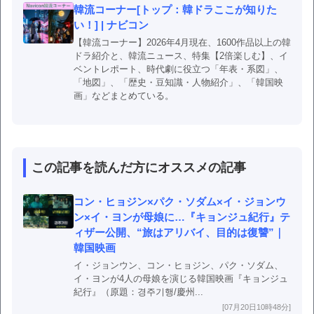
韓流コーナー[トップ：韓ドラここが知りた
い！] | ナビコン
【韓流コーナー】2026年4月現在、1600作品以上の韓
ドラ紹介と、韓流ニュース、特集【2倍楽しむ】、イ
ベントレポート、時代劇に役立つ「年表・系図」、
「地図」、「歴史・豆知識・人物紹介」、「韓国映
画」などまとめている。
この記事を読んだ方にオススメの記事
コン・ヒョジン×パク・ソダム×イ・ジョンウ
ン×イ・ヨンが母娘に…『キョンジュ紀行』テ
ィザー公開、“旅はアリバイ、目的は復讐”｜
韓国映画
イ・ジョンウン、コン・ヒョジン、パク・ソダム、
イ・ヨンが4人の母娘を演じる韓国映画『キョンジュ
紀行』（原題：경주기행/慶州...
[07月20日10時48分]