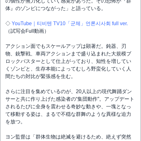
の個性が無力化していく感覚があった。その恐怖が『群
体』のゾンビにつながった」と語っている。
◇
YouTube｜티비텐 TV10「군체」언론시사회 full ver.
（試写会Full動画）
アクション面でもスケールアップは顕著だ。鈍器、刃
物、銃撃戦、車両アクションまで盛り込まれた大規模ブ
ロックバスターとして仕上がっており、知性を増してい
くゾンビと、生存本能によってむしろ野蛮化していく人
間たちの対比が緊張感を生む。
さらに注目を集めているのが、20人以上の現代舞踊ダン
サーと共に作り上げた感染者の“集団動作”。アップデート
されるたびに全身を震わせる奇妙な動きや、一塊となっ
て移動する姿は、まるで不穏な群舞のような異様な迫力
を放つ。
ヨン監督は「群体生物は絶滅を避けるため、絶えず突然