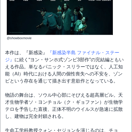
@showboxmovie
本作は、『新感染』
『新感染半島 ファイナル・ステー
ジ』
に続く“ヨン・サンホ式ゾンビ3部作”の完結編ともい
える作品。単なるパニック・スリラーではなく、人工知
能（AI）時代における人間の個性喪失への不安を、ゾン
ビという存在を通じて描き出す意欲作となっている。
物語の舞台は、ソウル中心部にそびえる超高層ビル。天
才生物学者ソ・ヨンチョル（ク・ギョファン）が生物学
テロを予告した直後、正体不明のウイルスが急速に拡散
し、建物は完全封鎖される。
生命工学科教授クォン・セジョンを演じるのは、チョ