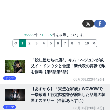
96565
件中
1
～
15
件を表示しています。
1
2
3
4
5
6
7
8
9
10
「殺し屋たちの店2」キム・へジュンが叔
父イ・ドンウクと合流！新代表の貫禄で敵
を恫喝【第5話第6話】
ドラマ
[08月06日22時42分]
【あすから】「完璧な家族」WOWOWで
一挙放送！行定勲監督が演出した話題の韓
国ミステリー（全話あらすじ）
ドラマ
[08月06日20時54分]