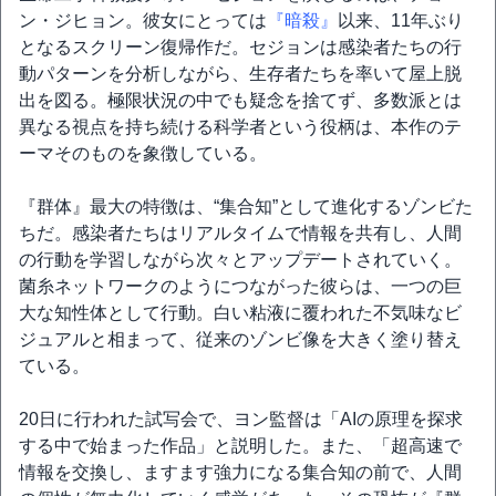
ン・ジヒョン。彼女にとっては
『暗殺』
以来、11年ぶり
となるスクリーン復帰作だ。セジョンは感染者たちの行
動パターンを分析しながら、生存者たちを率いて屋上脱
出を図る。極限状況の中でも疑念を捨てず、多数派とは
異なる視点を持ち続ける科学者という役柄は、本作のテ
ーマそのものを象徴している。
『群体』最大の特徴は、“集合知”として進化するゾンビた
ちだ。感染者たちはリアルタイムで情報を共有し、人間
の行動を学習しながら次々とアップデートされていく。
菌糸ネットワークのようにつながった彼らは、一つの巨
大な知性体として行動。白い粘液に覆われた不気味なビ
ジュアルと相まって、従来のゾンビ像を大きく塗り替え
ている。
20日に行われた試写会で、ヨン監督は「AIの原理を探求
する中で始まった作品」と説明した。また、「超高速で
情報を交換し、ますます強力になる集合知の前で、人間