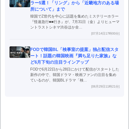
ラー5選！「リング」から「近畿地方のある場
所について」まで
韓国でZ世代を中心に話題を集めたミステリーホラー
『怪速急行■■行き』が、7月31日（金）よりヒューマ
ントラストシネマ渋谷ほか全...
[07月14日17時00分]
FODで韓国BL「検事室の提案」独占配信スタ
ート！話題の韓国映画『満ち足りた家族』な
ど6月下旬の注目ラインアップ
FODで6月22日から28日にかけて配信がスタートした
新作の中で、韓国ドラマ・映画ファンの注目を集め
ているのが、韓国BLドラマ「検...
[06月29日11時21分]