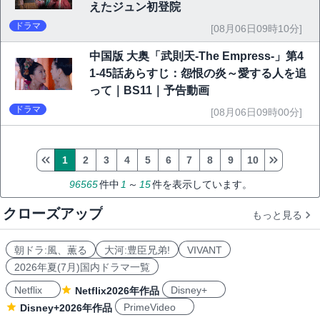
えたジュン初登院
ドラマ
[08月06日09時10分]
中国版 大奥「武則天-The Empress-」第4
1-45話あらすじ：怨恨の炎～愛する人を追
って｜BS11｜予告動画
ドラマ
[08月06日09時00分]
1
2
3
4
5
6
7
8
9
10
96565
件中
1
～
15
件を表示しています。
クローズアップ
もっと見る
朝ドラ:風、薫る
大河:豊臣兄弟!
VIVANT
2026年夏(7月)国内ドラマ一覧
Netflix
Disney+
Netflix2026年作品
PrimeVideo
Disney+2026年作品