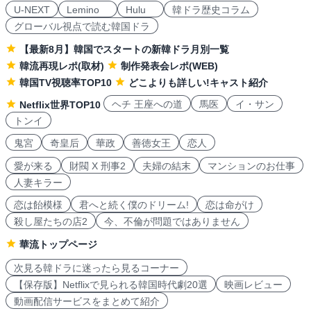
U-NEXT
Lemino
Hulu
韓ドラ歴史コラム
グローバル視点で読む韓国ドラ
【最新8月】韓国でスタートの新韓ドラ月別一覧
韓流再現レポ(取材)
制作発表会レポ(WEB)
韓国TV視聴率TOP10
どこよりも詳しい!キャスト紹介
ヘチ 王座への道
馬医
イ・サン
Netflix世界TOP10
トンイ
鬼宮
奇皇后
華政
善徳女王
恋人
愛が来る
財閥 X 刑事2
夫婦の結末
マンションのお仕事
人妻キラー
恋は飴模様
君へと続く僕のドリーム!
恋は命がけ
殺し屋たちの店2
今、不倫が問題ではありません
華流トップページ
次見る韓ドラに迷ったら見るコーナー
【保存版】Netflixで見られる韓国時代劇20選
映画レビュー
動画配信サービスをまとめて紹介