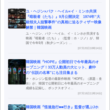
ユ・ヘジン×パク・ヘイル×イ・ミンホ共演
『暗殺者（たち）』9月公開決定 1974年“大
統領夫人狙撃事件”の真相に迫るティザー映像
解禁｜韓国映画
ユ・ヘジン、パク・ヘイル、イ・ミンホが共演する
映画『暗殺者（たち）』（監督：ホ・ジノ）が、韓
国で今年9月（秋夕シーズン）...
[07月20日10時14分]
韓国映画『HOPE』公開初日で今年最高のオ
ープニング！33万人動員の大ヒット、劇中
の“伝説の名車”にも注目集まる
ナ・ホンジン監督の最新作映画『HOPE』（原題：호
프）が、韓国で公開初日に今年最高のオープニング
成績を記録し、ボックスオフィ...
[07月16日11時14分]
韓国映画『怪速急行■■行き』監督が選ぶJホ