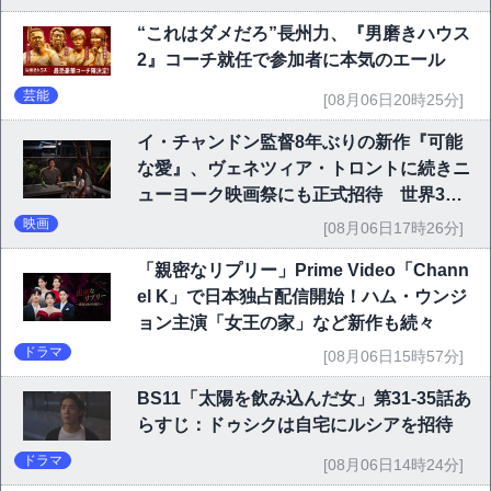
“これはダメだろ”長州力、『男磨きハウス
2』コーチ就任で参加者に本気のエール
芸能
[08月06日20時25分]
イ・チャンドン監督8年ぶりの新作『可能
な愛』、ヴェネツィア・トロントに続きニ
ューヨーク映画祭にも正式招待 世界3大
映画祭で快挙｜Netflix映画
映画
[08月06日17時26分]
「親密なリプリー」Prime Video「Chann
el K」で日本独占配信開始！ハム・ウンジ
ョン主演「女王の家」など新作も続々
ドラマ
[08月06日15時57分]
BS11「太陽を飲み込んだ女」第31-35話あ
らすじ：ドゥシクは自宅にルシアを招待
ドラマ
[08月06日14時24分]