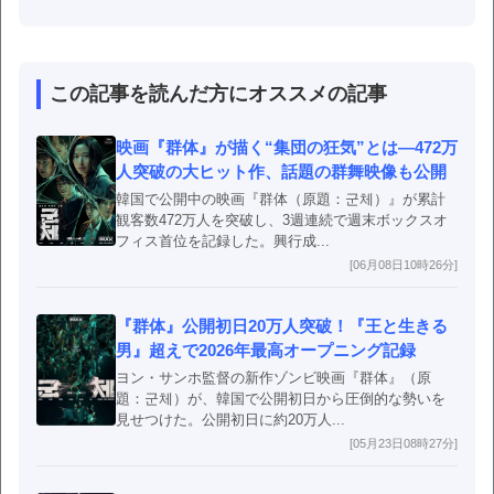
この記事を読んだ方にオススメの記事
映画『群体』が描く“集団の狂気”とは―472万
人突破の大ヒット作、話題の群舞映像も公開
韓国で公開中の映画『群体（原題：군체）』が累計
観客数472万人を突破し、3週連続で週末ボックスオ
フィス首位を記録した。興行成...
[06月08日10時26分]
『群体』公開初日20万人突破！『王と生きる
男』超えで2026年最高オープニング記録
ヨン・サンホ監督の新作ゾンビ映画『群体』（原
題：군체）が、韓国で公開初日から圧倒的な勢いを
見せつけた。公開初日に約20万人...
[05月23日08時27分]