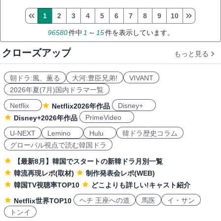
1
2
3
4
5
6
7
8
9
10
96580
件中
1
～
15
件を表示しています。
クローズアップ
もっと見る
朝ドラ:風、薫る
大河:豊臣兄弟!
VIVANT
2026年夏(7月)国内ドラマ一覧
Netflix
Disney+
Netflix2026年作品
PrimeVideo
Disney+2026年作品
U-NEXT
Lemino
Hulu
韓ドラ歴史コラム
グローバル視点で読む韓国ドラ
【最新8月】韓国でスタートの新韓ドラ月別一覧
韓流再現レポ(取材)
制作発表会レポ(WEB)
韓国TV視聴率TOP10
どこよりも詳しい!キャスト紹介
ヘチ 王座への道
馬医
イ・サン
Netflix世界TOP10
トンイ