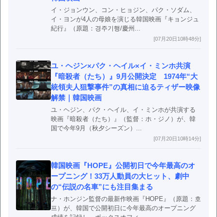
イ・ジョンウン、コン・ヒョジン、パク・ソダム、
イ・ヨンが4人の母娘を演じる韓国映画『キョンジュ
紀行』（原題：경주기행/慶州...
[07月20日10時48分]
ユ・ヘジン×パク・ヘイル×イ・ミンホ共演
『暗殺者（たち）』9月公開決定 1974年“大
統領夫人狙撃事件”の真相に迫るティザー映像
解禁｜韓国映画
ユ・ヘジン、パク・ヘイル、イ・ミンホが共演する
映画『暗殺者（たち）』（監督：ホ・ジノ）が、韓
国で今年9月（秋夕シーズン）...
[07月20日10時14分]
韓国映画『HOPE』公開初日で今年最高のオ
ープニング！33万人動員の大ヒット、劇中
の“伝説の名車”にも注目集まる
ナ・ホンジン監督の最新作映画『HOPE』（原題：호
프）が、韓国で公開初日に今年最高のオープニング