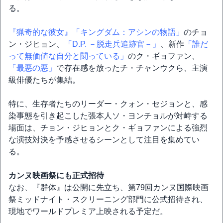
る。
『猟奇的な彼女』
「キングダム：アシンの物語」
のチョ
ン・ジヒョン、
「D.P. －脱走兵追跡官－」
、新作
「誰だ
って無価値な自分と闘っている」
のク・ギョファン、
「最悪の悪」
で存在感を放ったチ・チャンウクら、主演
級俳優たちが集結。
特に、生存者たちのリーダー・クォン・セジョンと、感
染事態を引き起こした張本人ソ・ヨンチョルが対峙する
場面は、チョン・ジヒョンとク・ギョファンによる強烈
な演技対決を予感させるシーンとして注目を集めてい
る。
カンヌ映画祭にも正式招待
なお、『群体』は公開に先立ち、第79回カンヌ国際映画
祭ミッドナイト・スクリーニング部門に公式招待され、
現地でワールドプレミア上映される予定だ。