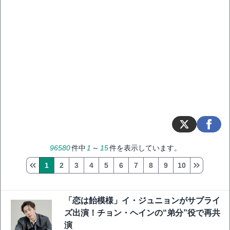
96580
件中
1
～
15
件を表示しています。
1
2
3
4
5
6
7
8
9
10
「恋は飴模様」イ・ジュニョンがサプライ
ズ出演！チョン・ヘインの“弟分”役で再共
演