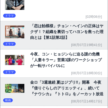
ドラマ
[02時06分]
「恋は飴模様」チョン・ヘインの正体はヤ
クザ！？組織を裏切ってハヨンを救った理
由とは【第1話第2話】
ドラマ
[08月07日19時41分]
今夜、コン・ヒョジンらに迫る謎の危機
「人妻キラー」営業3課のワークショップ
が一転サバイバルに
ドラマ
[08月07日18時30分]
金ロ「3週連続 夏はジブリ!!」開幕 今夜
『借りぐらしのアリエッティ』、続いて
『ナウシカ』『トトロ』をノーカット放送
映画
[08月07日14時17分]