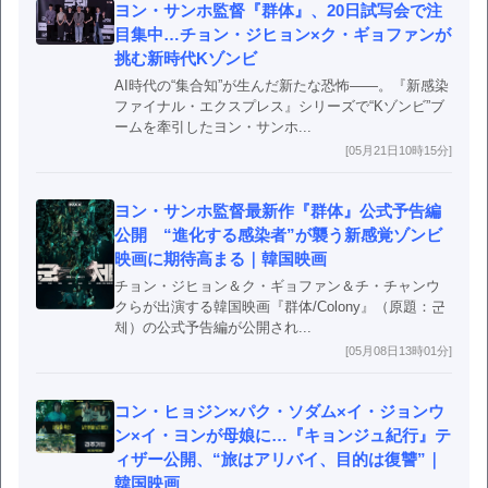
ヨン・サンホ監督『群体』、20日試写会で注
目集中…チョン・ジヒョン×ク・ギョファンが
挑む新時代Kゾンビ
AI時代の“集合知”が生んだ新たな恐怖――。『新感染
ファイナル・エクスプレス』シリーズで“Kゾンビ”ブ
ームを牽引したヨン・サンホ...
[05月21日10時15分]
ヨン・サンホ監督最新作『群体』公式予告編
公開 “進化する感染者”が襲う新感覚ゾンビ
映画に期待高まる｜韓国映画
チョン・ジヒョン＆ク・ギョファン＆チ・チャンウ
クらが出演する韓国映画『群体/Colony』（原題：군
체）の公式予告編が公開され...
[05月08日13時01分]
コン・ヒョジン×パク・ソダム×イ・ジョンウ
ン×イ・ヨンが母娘に…『キョンジュ紀行』テ
ィザー公開、“旅はアリバイ、目的は復讐”｜
韓国映画