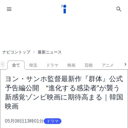
ナビコントップ
最新ニュース
全て
韓流
ドラマ
映画
芸能
アニメ
音
ヨン・サンホ監督最新作『群体』公式
予告編公開 “進化する感染者”が襲う
新感覚ゾンビ映画に期待高まる｜韓国
映画
05月08日13時01分
ドラマ