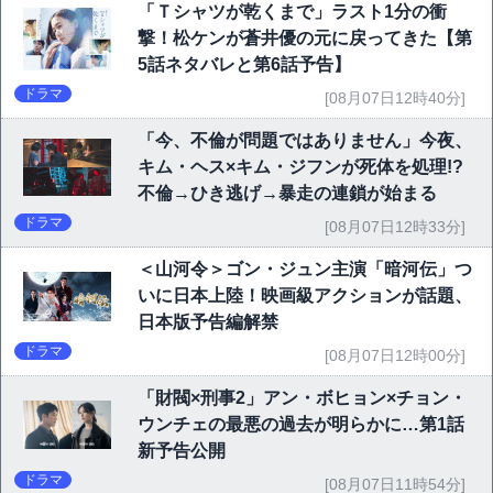
「Ｔシャツが乾くまで」ラスト1分の衝
撃！松ケンが蒼井優の元に戻ってきた【第
5話ネタバレと第6話予告】
ドラマ
[08月07日12時40分]
「今、不倫が問題ではありません」今夜、
キム・ヘス×キム・ジフンが死体を処理!?
不倫→ひき逃げ→暴走の連鎖が始まる
ドラマ
[08月07日12時33分]
＜山河令＞ゴン・ジュン主演「暗河伝」つ
いに日本上陸！映画級アクションが話題、
日本版予告編解禁
ドラマ
[08月07日12時00分]
「財閥×刑事2」アン・ボヒョン×チョン・
ウンチェの最悪の過去が明らかに…第1話
新予告公開
ドラマ
[08月07日11時54分]