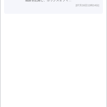
成績を記録し、ボックスオフィ...
[07月16日11時14分]