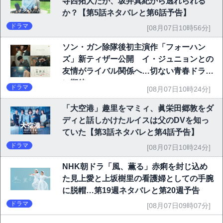
寺西拓人だが、坂井真紀から逃れられる
か？【第5話ネタバレと第6話予告】
ドラマ
[08月07日10時56分]
ソン・ガン除隊後初主演作「フォーハン
ズ」新ティザー公開 イ・ジュニョンとの
友情がライバル関係へ…切ない青春ドラマ
に期待
ドラマ
[08月07日10時24分]
「大空港」趣里をマミィ、眞栄田郷敦をダ
ディと話しかけたルイスは父のDVを知っ
ていた【第3話ネタバレと第4話予告】
ドラマ
[08月07日10時24分]
NHK朝ドラ「風、薫る」赤痢を封じ込め
た見上愛と上坂樹里の看護婦としての手腕
に脱帽…第19週ネタバレと第20週予告
ドラマ
[08月07日09時07分]