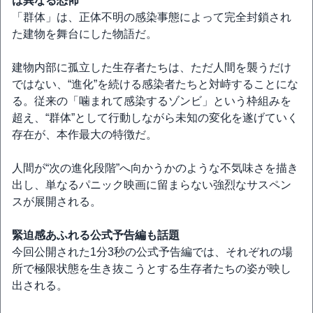
は異なる恐怖
「群体」は、正体不明の感染事態によって完全封鎖され
た建物を舞台にした物語だ。
建物内部に孤立した生存者たちは、ただ人間を襲うだけ
ではない、“進化”を続ける感染者たちと対峙することにな
る。従来の「噛まれて感染するゾンビ」という枠組みを
超え、“群体”として行動しながら未知の変化を遂げていく
存在が、本作最大の特徴だ。
人間が“次の進化段階”へ向かうかのような不気味さを描き
出し、単なるパニック映画に留まらない強烈なサスペン
スが展開される。
緊迫感あふれる公式予告編も話題
今回公開された1分3秒の公式予告編では、それぞれの場
所で極限状態を生き抜こうとする生存者たちの姿が映し
出される。