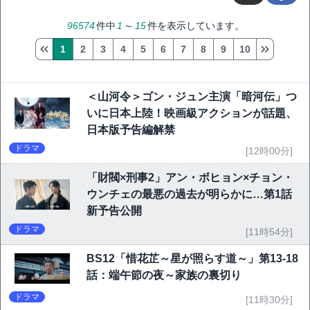
96574
件中
1
～
15
件を表示しています。
1
2
3
4
5
6
7
8
9
10
＜山河令＞ゴン・ジュン主演「暗河伝」つ
いに日本上陸！映画級アクションが話題、
日本版予告編解禁
ドラマ
[12時00分]
「財閥×刑事2」アン・ボヒョン×チョン・
ウンチェの最悪の過去が明らかに…第1話
新予告公開
ドラマ
[11時54分]
BS12「惜花芷～星が照らす道～」第13-18
話：端午節の夜～家族の裏切り
ドラマ
[11時30分]