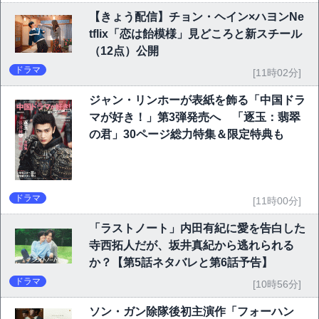
【きょう配信】チョン・ヘイン×ハヨンNe
tflix「恋は飴模様」見どころと新スチール
（12点）公開
ドラマ
[11時02分]
ジャン・リンホーが表紙を飾る「中国ドラ
マが好き！」第3弾発売へ 「逐玉：翡翠
の君」30ページ総力特集＆限定特典も
ドラマ
[11時00分]
「ラストノート」内田有紀に愛を告白した
寺西拓人だが、坂井真紀から逃れられる
か？【第5話ネタバレと第6話予告】
ドラマ
[10時56分]
ソン・ガン除隊後初主演作「フォーハン