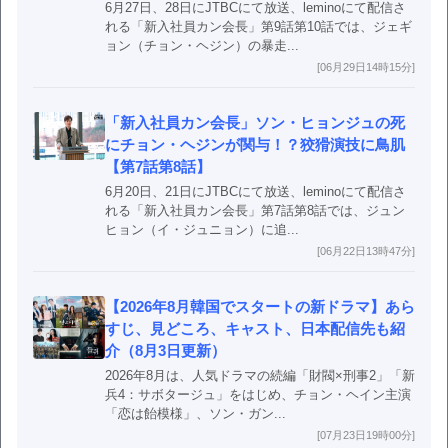
6月27日、28日にJTBCにて放送、leminoにて配信さ
れる「新入社員カン会長」第9話第10話では、ジェギ
ョン（チョン・ヘジン）の暴走...
[06月29日14時15分]
「新入社員カン会長」ソン・ヒョンジュの死
にチョン・ヘジンが関与！？狡猾演技に鳥肌
【第7話第8話】
6月20日、21日にJTBCにて放送、leminoにて配信さ
れる「新入社員カン会長」第7話第8話では、ジュン
ヒョン（イ・ジュニョン）に追...
[06月22日13時47分]
【2026年8月韓国でスタートの新ドラマ】あら
すじ、見どころ、キャスト、日本配信先も紹
介（8月3日更新）
2026年8月は、人気ドラマの続編「財閥×刑事2」「新
兵4：サボタージュ」をはじめ、チョン・ヘイン主演
「恋は飴模様」、ソン・ガン...
[07月23日19時00分]