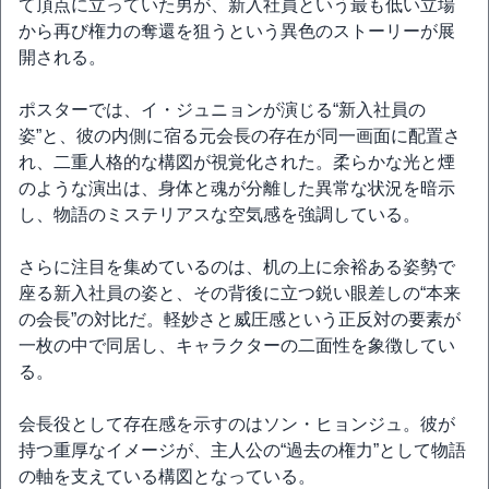
て頂点に立っていた男が、新入社員という最も低い立場
から再び権力の奪還を狙うという異色のストーリーが展
開される。
ポスターでは、イ・ジュニョンが演じる“新入社員の
姿”と、彼の内側に宿る元会長の存在が同一画面に配置さ
れ、二重人格的な構図が視覚化された。柔らかな光と煙
のような演出は、身体と魂が分離した異常な状況を暗示
し、物語のミステリアスな空気感を強調している。
さらに注目を集めているのは、机の上に余裕ある姿勢で
座る新入社員の姿と、その背後に立つ鋭い眼差しの“本来
の会長”の対比だ。軽妙さと威圧感という正反対の要素が
一枚の中で同居し、キャラクターの二面性を象徴してい
る。
会長役として存在感を示すのはソン・ヒョンジュ。彼が
持つ重厚なイメージが、主人公の“過去の権力”として物語
の軸を支えている構図となっている。