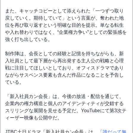
また、キャッチコピーとして添えられた「一つずつ取り
戻していく。期待していて」という言葉が、奪われた地
位を再び取り返すという明確な目的を提示。単なる転生
や入れ替わりではなく、“企業権力争い”としての緊張感を
強く打ち出している。
制作陣は、会長としての経験と記憶を持ちながらも、新
入社員として最下層から再出発する主人公の戦略と心理
戦に注目してほしいとしており、オフィスドラマであり
ながらサスペンス要素も含んだ作品になることを予告し
ている。
「新入社員カン会長」は、今後の放送・配信を通じて、
企業内の権力構造と個人のアイデンティティが交錯する
スリリングな展開を見せる予定だ。YouTubeにて第3次テ
ィーザー映像も公開中だ。
JTBC土日ドラマ「新入社員カン会長」は、
「誰だって無