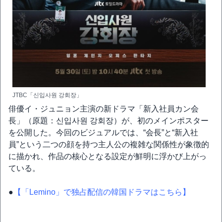
JTBC「신입사원 강회장」
俳優イ・ジュニョン主演の新ドラマ「新入社員カン会
長」（原題：신입사원 강회장）が、初のメインポスター
を公開した。今回のビジュアルでは、“会長”と“新入社
員”という二つの顔を持つ主人公の複雑な関係性が象徴的
に描かれ、作品の核心となる設定が鮮明に浮かび上がっ
ている。
●
【「Lemino」で独占配信の韓国ドラマはこちら】