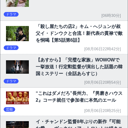
ドラマ
[06時30分]
「殺し屋たちの店2」キム・へジュンが叔
父イ・ドンウクと合流！新代表の貫禄で敵
を恫喝【第5話第6話】
ドラマ
[08月06日22時42分]
【あすから】「完璧な家族」WOWOWで
一挙放送！行定勲監督が演出した話題の韓
国ミステリー（全話あらすじ）
ドラマ
[08月06日20時54分]
“これはダメだろ”長州力、『男磨きハウス
2』コーチ就任で参加者に本気のエール
芸能
[08月06日20時25分]
イ・チャンドン監督8年ぶりの新作『可能