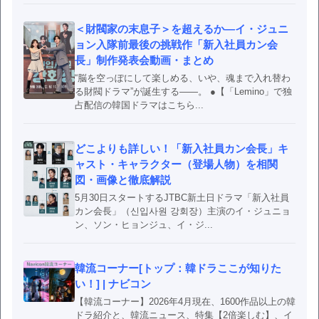
＜財閥家の末息子＞を超えるか―イ・ジュニ
ョン入隊前最後の挑戦作「新入社員カン会
長」制作発表会動画・まとめ
“脳を空っぽにして楽しめる、いや、魂まで入れ替わ
る財閥ドラマ”が誕生する――。 ●【「Lemino」で独
占配信の韓国ドラマはこちら...
どこよりも詳しい！「新入社員カン会長」キ
ャスト・キャラクター（登場人物）を相関
図・画像と徹底解説
5月30日スタートするJTBC新土日ドラマ「新入社員
カン会長」（신입사원 강회장）主演のイ・ジュニョ
ン、ソン・ヒョンジュ、イ・ジ...
韓流コーナー[トップ：韓ドラここが知りた
い！] | ナビコン
【韓流コーナー】2026年4月現在、1600作品以上の韓
ドラ紹介と、韓流ニュース、特集【2倍楽しむ】、イ