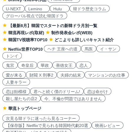
U-NEXT
Lemino
Hulu
韓ドラ歴史コラム
グローバル視点で読む韓国ドラ
【最新8月】韓国でスタートの新韓ドラ月別一覧
韓流再現レポ(取材)
制作発表会レポ(WEB)
韓国TV視聴率TOP10
どこよりも詳しい!キャスト紹介
ヘチ 王座への道
馬医
イ・サン
Netflix世界TOP10
トンイ
鬼宮
奇皇后
華政
善徳女王
恋人
愛が来る
財閥 X 刑事2
夫婦の結末
マンションのお仕事
人妻キラー
恋は飴模様
君へと続く僕のドリーム!
恋は命がけ
殺し屋たちの店2
今、不倫が問題ではありません
華流トップページ
次見る韓ドラに迷ったら見るコーナー
【保存版】Netflixで見られる韓国時代劇20選
映画レビュー