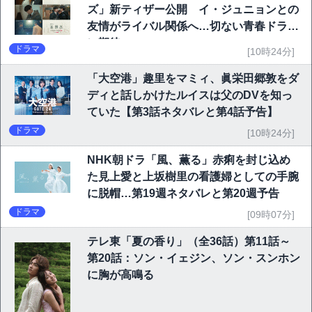
ズ」新ティザー公開 イ・ジュニョンとの
友情がライバル関係へ…切ない青春ドラマ
に期待
ドラマ
[10時24分]
「大空港」趣里をマミィ、眞栄田郷敦をダ
ディと話しかけたルイスは父のDVを知っ
ていた【第3話ネタバレと第4話予告】
ドラマ
[10時24分]
NHK朝ドラ「風、薫る」赤痢を封じ込め
た見上愛と上坂樹里の看護婦としての手腕
に脱帽…第19週ネタバレと第20週予告
ドラマ
[09時07分]
テレ東「夏の香り」（全36話）第11話～
第20話：ソン・イェジン、ソン・スンホン
に胸が高鳴る