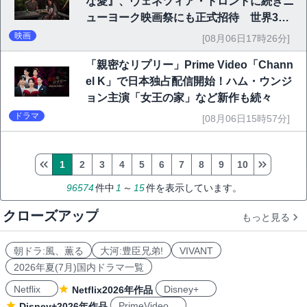
な愛』、ヴェネツィア・トロントに続きニ
ューヨーク映画祭にも正式招待 世界3大
映画祭で快挙｜Netflix映画
映画
[08月06日17時26分]
「親密なリプリー」Prime Video「Chann
el K」で日本独占配信開始！ハム・ウンジ
ョン主演「女王の家」など新作も続々
ドラマ
[08月06日15時57分]
1
2
3
4
5
6
7
8
9
10
96574
件中
1
～
15
件を表示しています。
クローズアップ
もっと見る
朝ドラ:風、薫る
大河:豊臣兄弟!
VIVANT
2026年夏(7月)国内ドラマ一覧
Netflix
Disney+
Netflix2026年作品
PrimeVideo
Disney+2026年作品