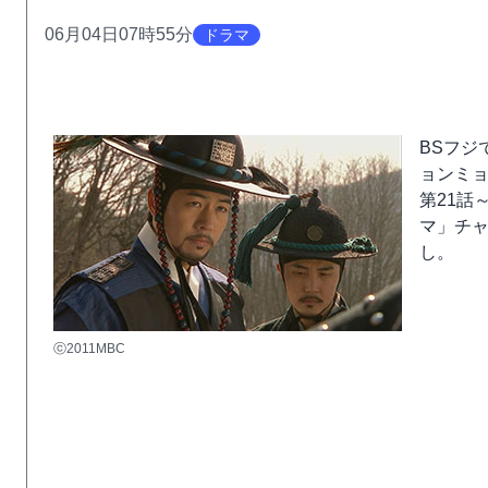
06月04日07時55分
ドラマ
BSフジ
ョンミョ
第21話
マ」チ
し。
ⓒ2011MBC