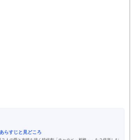
話あらすじと見どころ
男２人の愛と友情を描く時代劇「チャクペ－相棒－」を２倍楽しむ