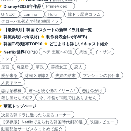
PrimeVideo
Disney+2026年作品
U-NEXT
Lemino
Hulu
韓ドラ歴史コラム
グローバル視点で読む韓国ドラ
【最新8月】韓国でスタートの新韓ドラ月別一覧
韓流再現レポ(取材)
制作発表会レポ(WEB)
韓国TV視聴率TOP10
どこよりも詳しい!キャスト紹介
ヘチ 王座への道
馬医
イ・サン
Netflix世界TOP10
トンイ
鬼宮
奇皇后
華政
善徳女王
恋人
愛が来る
財閥 X 刑事2
夫婦の結末
マンションのお仕事
人妻キラー
恋は飴模様
君へと続く僕のドリーム!
恋は命がけ
殺し屋たちの店2
今、不倫が問題ではありません
華流トップページ
次見る韓ドラに迷ったら見るコーナー
【保存版】Netflixで見られる韓国時代劇20選
映画レビュー
動画配信サービスをまとめて紹介