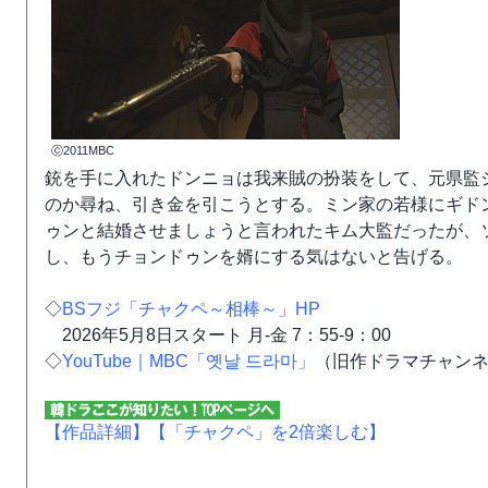
ⓒ2011MBC
銃を手に入れたドンニョは我来賊の扮装をして、元県監
のか尋ね、引き金を引こうとする。ミン家の若様にギド
ゥンと結婚させましょうと言われたキム大監だったが、
し、もうチョンドゥンを婿にする気はないと告げる。
◇
BSフジ「チャクペ～相棒～」HP
2026年5月8日スタート 月-金 7：55-9：00
◇
YouTube｜MBC「옛날 드라마」
（旧作ドラマチャン
【作品詳細】
【「チャクペ」を2倍楽しむ】