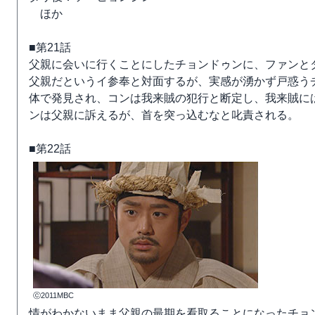
ほか
■第21話
父親に会いに行くことにしたチョンドゥンに、ファンと
父親だというイ参奉と対面するが、実感が湧かず戸惑う
体で発見され、コンは我来賊の犯行と断定し、我来賊に
ンは父親に訴えるが、首を突っ込むなと叱責される。
■第22話
ⓒ2011MBC
情がわかないまま父親の最期を看取ることになったチョ