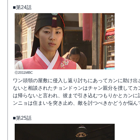
■第24話
ⓒ2011MBC
ワン頭領の屋敷に侵入し返り討ちにあってカンに助け出
ないと相談されたチョンドゥンはチャン親分を捜してカ
は帰らないと言われ、彼まで引き込むつもりかとカンに
ンニョは住まいを突き止め、敵を討つべきかどうか悩ん
■第25話