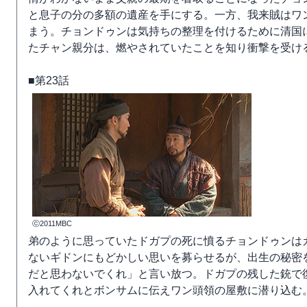
と息子の分の多額の遺産を手にする。一方、我来賊はワ
まう。チョンドゥンは気持ちの整理を付けるために清国
たチャン親分は、燃やされていたことを知り衝撃を受け
■第23話
ⓒ2011MBC
弟のように思っていたドガプの死に憤るチョンドゥンは
ないギドンにもどかしい思いを募らせるが、出生の秘密
だと思わないでくれ」と言い放つ。ドガプの残した銃で
入れてくれとボンサムに伝えワン頭領の屋敷に潜り込む