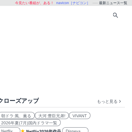
今見たい番組が、ある！
navicon［ナビコン］
最新ニュース一覧
クローズアップ
もっと見る
朝ドラ:風、薫る
大河:豊臣兄弟!
VIVANT
2026年夏(7月)国内ドラマ一覧
Netflix
Disney+
Netflix2026年作品