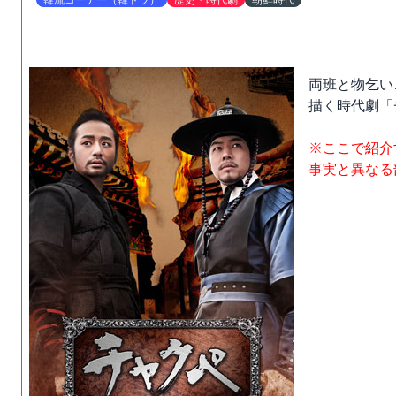
韓流コーナー（韓ドラ）
歴史・時代劇
朝鮮時代
両班と物乞い
描く時代劇「
※ここで紹介
事実と異なる