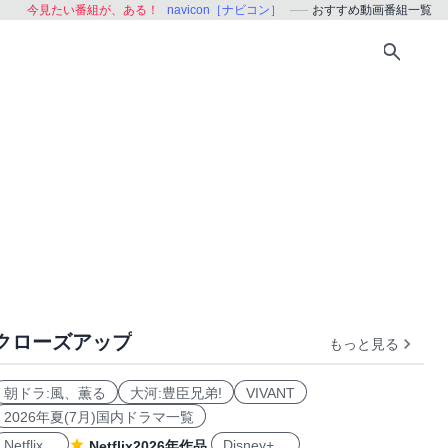
今見たい番組が、ある！
navicon［ナビコン］
おすすめ動画番組一覧
クローズアップ
もっと見る
おすすめ
朝ドラ:風、薫る
大河:豊臣兄弟!
VIVANT
2026年夏(7月)国内ドラマ一覧
Netflix
Disney+
Netflix2026年作品