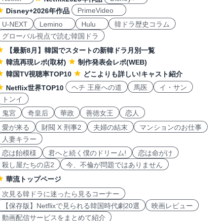
PrimeVideo
Disney+2026年作品
U-NEXT
Lemino
Hulu
韓ドラ歴史コラム
グローバル視点で読む韓国ドラ
【最新8月】韓国でスタートの新韓ドラ月別一覧
韓流再現レポ(取材)
制作発表会レポ(WEB)
韓国TV視聴率TOP10
どこよりも詳しい!キャスト紹介
ヘチ 王座への道
馬医
イ・サン
Netflix世界TOP10
トンイ
鬼宮
奇皇后
華政
善徳女王
恋人
愛が来る
財閥 X 刑事2
夫婦の結末
マンションのお仕事
人妻キラー
恋は飴模様
君へと続く僕のドリーム!
恋は命がけ
殺し屋たちの店2
今、不倫が問題ではありません
華流トップページ
次見る韓ドラに迷ったら見るコーナー
【保存版】Netflixで見られる韓国時代劇20選
映画レビュー
動画配信サービスをまとめて紹介