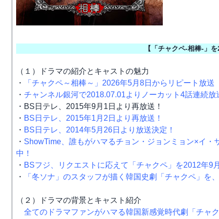
【「チャクペ-相棒-」
（１）ドラマの紹介とキャストの魅力
・
「チャクペ～相棒～」2026年5月8日からリピート放送
・
チャンネル銀河で2018.07.01よりノーカット4話連続放
・BS日テレ、2015年9月1日より再放送！
・
BS日テレ、2015年1月2日より再放送！
・
BS日テレ、2014年5月26日より放送決定！
・
ShowTime、誰もがハマるチョン・ジョンミョン×
中！
・
BSフジ、リクエストに応えて「チャクペ」を2012年9
・
「冬ソナ」のスタッフが描く韓国史劇「チャクペ」を、
（２）ドラマの背景とキャスト紹介
全てのドラマファンがハマる韓国新感覚時代劇「チャ