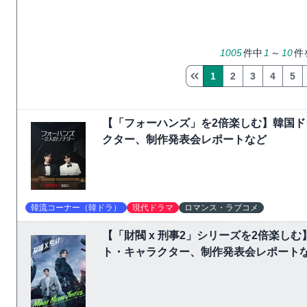
1005
件中
1
～
10
件
1
2
3
4
5
【「フォーハンズ」を2倍楽しむ】韓国
クター、制作発表会レポートなど
韓流コーナー（韓ドラ）
現代ドラマ
ロマンス・ラブコメ
【「財閥 x 刑事2」シリーズを2倍楽
ト・キャラクター、制作発表会レポート