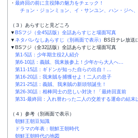
・
最終回の前に主役陣の魅力をチェック！
チョン・ジョンミョン、イ・サンユン、ハン・ジヘ、
（３）あらすじと見どころ
▼
BSフジ（全45話版）全話あらすじと場面写真
▼
ネタバレなしあらすじ（別画面で表示）
BS日テレ放送
▼BSフジ（全32話版）全話あらすじと場面写真
第1-5話：少年期主役2人紹介
第6-10話：義賊、我来族参上！少年から大人へ…
第11-15話：ギドンが知った自らの出自！…
第16-20話：我来賊を捕獲せよ！二人の息子
第21-25話：義賊、我来賊の新頭領誕生！
第26-30話：相棒同士の悲しい対決！「最終回直前
第31-最終回：入れ替わった二人の交差する運命の結末
（４）参考（別画面で表示）
朝鮮王朝豆知識
ドラマの年表：朝鮮王朝時代
朝鮮王朝時代の地図