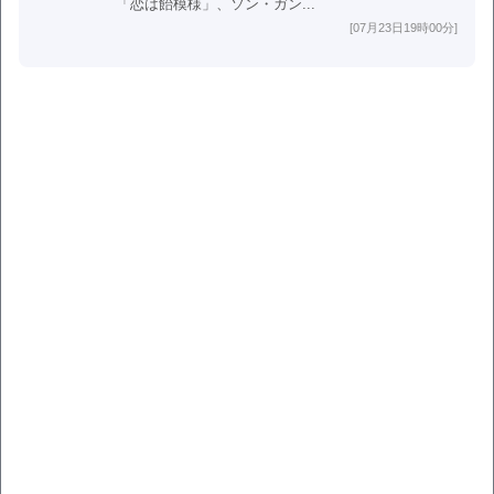
「恋は飴模様」、ソン・ガン...
[07月23日19時00分]