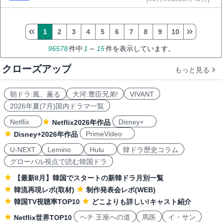
1
2
3
4
5
6
7
8
9
10
96578
件中
1
～
15
件を表示しています。
クローズアップ
もっと見る
朝ドラ:風、薫る
大河:豊臣兄弟!
VIVANT
2026年夏(7月)国内ドラマ一覧
Netflix
Disney+
Netflix2026年作品
PrimeVideo
Disney+2026年作品
U-NEXT
Lemino
Hulu
韓ドラ歴史コラム
グローバル視点で読む韓国ドラ
【最新8月】韓国でスタートの新韓ドラ月別一覧
韓流再現レポ(取材)
制作発表会レポ(WEB)
韓国TV視聴率TOP10
どこよりも詳しい!キャスト紹介
ヘチ 王座への道
馬医
イ・サン
Netflix世界TOP10