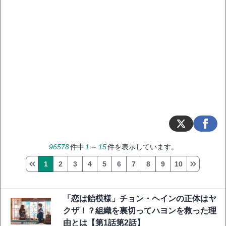
96578
件中
1
～
15
件を表示しています。
1
2
3
4
5
6
7
8
9
10
「恋は飴模様」チョン・ヘインの正体はヤ
クザ！？組織を裏切ってハヨンを救った理
由とは【第1話第2話】