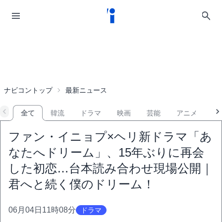
ナビコントップ
最新ニュース
全て
韓流
ドラマ
映画
芸能
アニメ
音
ファン・イニョプ×ヘリ新ドラマ「あ
なたへドリーム」、15年ぶりに再会
した初恋…台本読み合わせ現場公開｜
君へと続く僕のドリーム！
06月04日11時08分
ドラマ