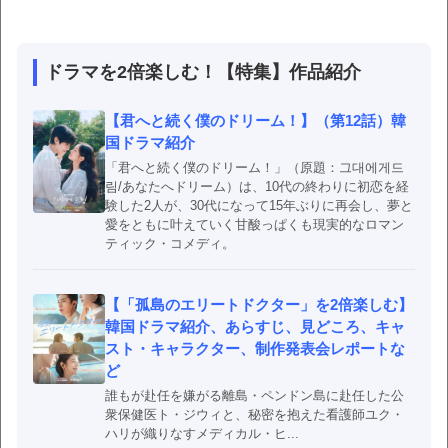
ドラマを2倍楽しむ！【特集】作品紹介
【君へと続く僕のドリーム！】（第12話）韓
国ドラマ紹介
「君へと続く僕のドリーム！」（原題：그대에게드
림/あなたへドリーム）は、10代の終わりに初恋を経
験した2人が、30代になって15年ぶりに再会し、夢と
愛をともに叶えていく甘酸っぱくも現実的なロマン
ティック・コメディ。
【「孤島のエリートドクター」を2倍楽しむ】
韓国ドラマ紹介、あらすじ、見どころ、キャ
スト・キャラクター、制作発表会レポートな
ど
誰もが赴任を嫌がる離島・ペンドン島に赴任した公
衆保健医ト・ジウィと、秘密を抱えた看護師ユク・
ハリが織りなすメディカル・ヒ...