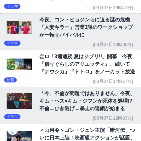
ドラマ
[08月07日19時41分]
今夜、コン・ヒョジンらに迫る謎の危機
「人妻キラー」営業3課のワークショップ
が一転サバイバルに
ドラマ
[08月07日18時30分]
金ロ「3週連続 夏はジブリ!!」開幕 今夜
『借りぐらしのアリエッティ』、続いて
『ナウシカ』『トトロ』をノーカット放送
映画
[08月07日14時17分]
「今、不倫が問題ではありません」今夜、
キム・ヘス×キム・ジフンが死体を処理!?
不倫→ひき逃げ→暴走の連鎖が始まる
ドラマ
[08月07日12時33分]
＜山河令＞ゴン・ジュン主演「暗河伝」つ
いに日本上陸！映画級アクションが話題、