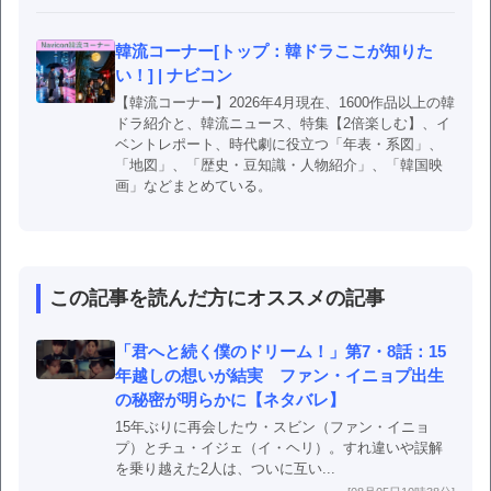
韓流コーナー[トップ：韓ドラここが知りた
い！] | ナビコン
【韓流コーナー】2026年4月現在、1600作品以上の韓
ドラ紹介と、韓流ニュース、特集【2倍楽しむ】、イ
ベントレポート、時代劇に役立つ「年表・系図」、
「地図」、「歴史・豆知識・人物紹介」、「韓国映
画」などまとめている。
この記事を読んだ方にオススメの記事
「君へと続く僕のドリーム！」第7・8話：15
年越しの想いが結実 ファン・イニョプ出生
の秘密が明らかに【ネタバレ】
15年ぶりに再会したウ・スビン（ファン・イニョ
プ）とチュ・イジェ（イ・ヘリ）。すれ違いや誤解
を乗り越えた2人は、ついに互い...