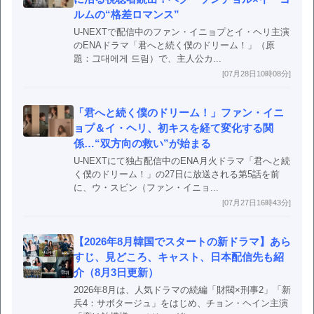
ルムの“格差ロマンス”
U-NEXTで配信中のファン・イニョプとイ・ヘリ主演
のENAドラマ「君へと続く僕のドリーム！」（原
題：그대에게 드림）で、主人公カ...
[07月28日10時08分]
「君へと続く僕のドリーム！」ファン・イニ
ョプ＆イ・ヘリ、初キスを経て変化する関
係…“双方向の救い”が始まる
U-NEXTにて独占配信中のENA月火ドラマ「君へと続
く僕のドリーム！」の27日に放送される第5話を前
に、ウ・スビン（ファン・イニョ...
[07月27日16時43分]
【2026年8月韓国でスタートの新ドラマ】あら
すじ、見どころ、キャスト、日本配信先も紹
介（8月3日更新）
2026年8月は、人気ドラマの続編「財閥×刑事2」「新
兵4：サボタージュ」をはじめ、チョン・ヘイン主演