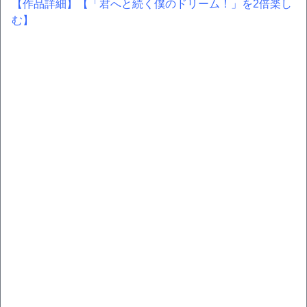
【作品詳細】
【「君へと続く僕のドリーム！」を2倍楽し
む】