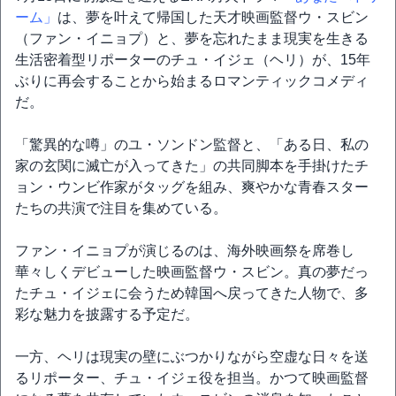
ーム」
は、夢を叶えて帰国した天才映画監督ウ・スビン
（ファン・イニョプ）と、夢を忘れたまま現実を生きる
生活密着型リポーターのチュ・イジェ（ヘリ）が、15年
ぶりに再会することから始まるロマンティックコメディ
だ。
「驚異的な噂」のユ・ソンドン監督と、「ある日、私の
家の玄関に滅亡が入ってきた」の共同脚本を手掛けたチ
ョン・ウンビ作家がタッグを組み、爽やかな青春スター
たちの共演で注目を集めている。
ファン・イニョプが演じるのは、海外映画祭を席巻し
華々しくデビューした映画監督ウ・スビン。真の夢だっ
たチュ・イジェに会うため韓国へ戻ってきた人物で、多
彩な魅力を披露する予定だ。
一方、ヘリは現実の壁にぶつかりながら空虚な日々を送
るリポーター、チュ・イジェ役を担当。かつて映画監督