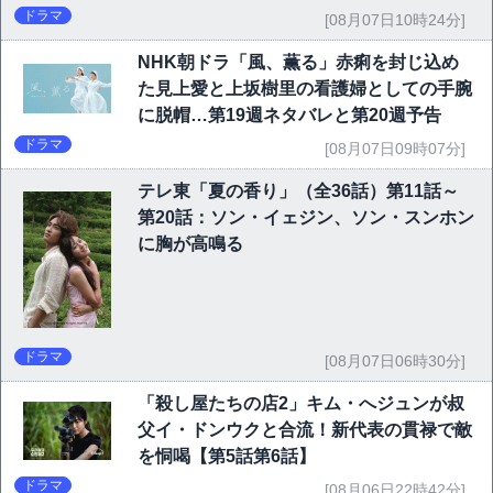
ドラマ
[08月07日10時24分]
NHK朝ドラ「風、薫る」赤痢を封じ込め
た見上愛と上坂樹里の看護婦としての手腕
に脱帽…第19週ネタバレと第20週予告
ドラマ
[08月07日09時07分]
テレ東「夏の香り」（全36話）第11話～
第20話：ソン・イェジン、ソン・スンホン
に胸が高鳴る
ドラマ
[08月07日06時30分]
「殺し屋たちの店2」キム・へジュンが叔
父イ・ドンウクと合流！新代表の貫禄で敵
を恫喝【第5話第6話】
ドラマ
[08月06日22時42分]