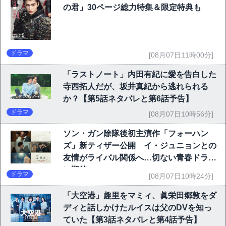
の君」30ページ総力特集＆限定特典も
ドラマ
[08月07日11時00分]
「ラストノート」内田有紀に愛を告白した
寺西拓人だが、坂井真紀から逃れられる
か？【第5話ネタバレと第6話予告】
ドラマ
[08月07日10時56分]
ソン・ガン除隊後初主演作「フォーハン
ズ」新ティザー公開 イ・ジュニョンとの
友情がライバル関係へ…切ない青春ドラマ
に期待
ドラマ
[08月07日10時24分]
「大空港」趣里をマミィ、眞栄田郷敦をダ
ディと話しかけたルイスは父のDVを知っ
ていた【第3話ネタバレと第4話予告】