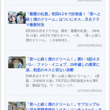
[08月05日10時38分]
「最愛の社員」初回4.2％で好発進！「君へと
続く僕のドリーム」はついにキス…月火ドラ
マ最新対決
8月3日の月火ドラマは、新作「最愛の社員」（최애
의 사원）が4.2％で好スタート。一方、「君へと続く
僕のドリーム」（그대에게드...
[08月04日08時44分]
「君へと続く僕のドリーム！」第5・6話ネタ
バレ：ファン・イニョプ、15年越しの真実に
涙…初恋のキスと切ない決断
ENA月火ドラマ「君へと続く僕のドリーム！」（原
題：그대에게 드림）7月27日と28日放送された第5
話・第6話では、ウ・スビン（フ...
[07月29日10時10分]
「君へと続く僕のドリーム！」サブカップル
に沼る視聴者続出！ペク・ソンチョル×イ・ヨ