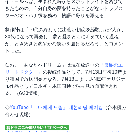
イ・ヨルムは、生まれた時からスポットライトを浴びて
きたものの、自分自身の夢を持ったことがないトップス
ターのオ・ハナ役を務め、物語に彩りを添える。
制作陣は「10代の終わりに出会い初恋を経験した2人が、
30代になって再会し、夢と愛をともに叶えていく過程
が、ときめきと爽やかな笑いを届けるだろう」とコメン
トした。
なお、「あなたへドリーム」は現在放送中の
「孤島のエ
リートドクター」
の後続作品として、7月13日午後10時よ
り韓国で放送開始となる。7月13日よりU-NEXTオリジナ
ル作品として日本初・本国同時で独占見放題配信され
る。（6/23情報）
◇
YouTube「그대에게 드림」 대본리딩 메이킹
（台本読み
合わせ現場）