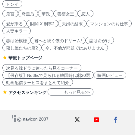
トンイ
鬼宮
奇皇后
華政
善徳女王
恋人
愛が来る
財閥 X 刑事2
夫婦の結末
マンションのお仕事
人妻キラー
恋は飴模様
君へと続く僕のドリーム!
恋は命がけ
殺し屋たちの店2
今、不倫が問題ではありません
華流トップページ
次見る韓ドラに迷ったら見るコーナー
【保存版】Netflixで見られる韓国時代劇20選
映画レビュー
動画配信サービスをまとめて紹介
もっと見る>>
アクセスランキング
navicon 2007