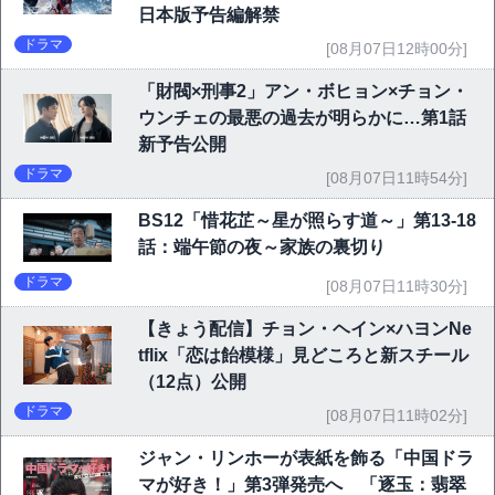
日本版予告編解禁
ドラマ
[08月07日12時00分]
「財閥×刑事2」アン・ボヒョン×チョン・
ウンチェの最悪の過去が明らかに…第1話
新予告公開
ドラマ
[08月07日11時54分]
BS12「惜花芷～星が照らす道～」第13-18
話：端午節の夜～家族の裏切り
ドラマ
[08月07日11時30分]
【きょう配信】チョン・ヘイン×ハヨンNe
tflix「恋は飴模様」見どころと新スチール
（12点）公開
ドラマ
[08月07日11時02分]
ジャン・リンホーが表紙を飾る「中国ドラ
マが好き！」第3弾発売へ 「逐玉：翡翠