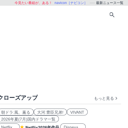
今見たい番組が、ある！
navicon［ナビコン］
最新ニュース一覧
クローズアップ
もっと見る
朝ドラ:風、薫る
大河:豊臣兄弟!
VIVANT
2026年夏(7月)国内ドラマ一覧
Netflix
Disney+
Netflix2026年作品