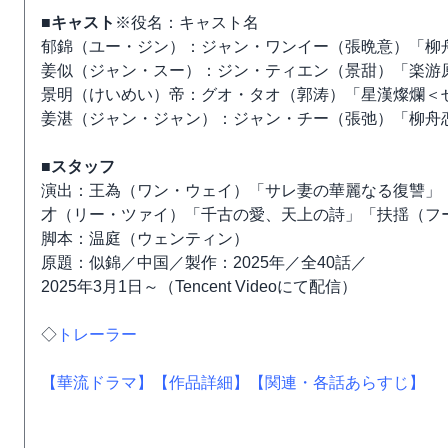
■キャスト
※役名：キャスト名
郁錦（ユー・ジン）：ジャン・ワンイー（張晩意）「柳
姜似（ジャン・スー）：ジン・ティエン（景甜）「楽游
景明（けいめい）帝：グオ・タオ（郭涛）「星漢燦爛＜
姜湛（ジャン・ジャン）：ジャン・チー（張弛）「柳舟
■スタッフ
演出：王為（ワン・ウェイ）「サレ妻の華麗なる復讐」
才（リー・ツァイ）「千古の愛、天上の詩」「扶揺（フ
脚本：温庭（ウェンティン）
原題：似錦／中国／製作：2025年／全40話／
2025年3月1日～（Tencent Videoにて配信）
◇
トレーラー
【華流ドラマ】
【作品詳細】
【関連・各話あらすじ】