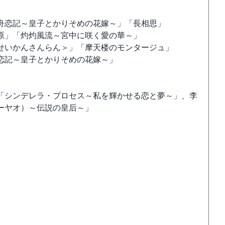
舟恋記～皇子とかりそめの花嫁～」「長相思」
原」「灼灼風流～宮中に咲く愛の華～」
せいかんさんらん＞」「摩天楼のモンタージュ」
恋記～皇子とかりそめの花嫁～」
「シンデレラ・プロセス～私を輝かせる恋と夢～」、李
ーヤオ）～伝説の皇后～」