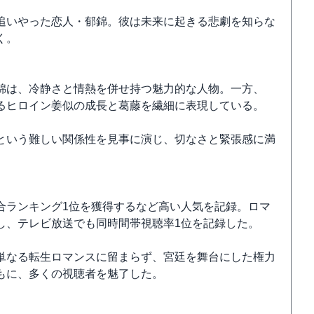
追いやった恋人・郁錦。彼は未来に起きる悲劇を知らな
く。
錦は、冷静さと情熱を併せ持つ魅力的な人物。一方、
るヒロイン姜似の成長と葛藤を繊細に表現している。
という難しい関係性を見事に演じ、切なさと緊張感に満
合ランキング1位を獲得するなど高い人気を記録。ロマ
し、テレビ放送でも同時間帯視聴率1位を記録した。
単なる転生ロマンスに留まらず、宮廷を舞台にした権力
もに、多くの視聴者を魅了した。