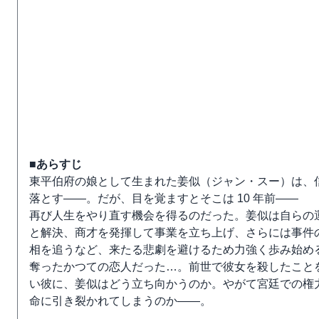
■あらすじ
東平伯府の娘として生まれた姜似（ジャン・スー）は、
落とす――。だが、目を覚ますとそこは 10 年前――
再び人生をやり直す機会を得るのだった。姜似は自らの
と解決、商才を発揮して事業を立ち上げ、さらには事件
相を追うなど、来たる悲劇を避けるため力強く歩み始め
奪ったかつての恋人だった…。前世で彼女を殺したこと
い彼に、姜似はどう立ち向かうのか。やがて宮廷での権力
命に引き裂かれてしまうのか――。