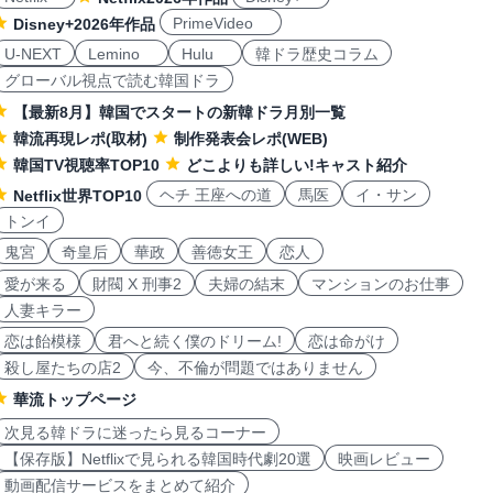
PrimeVideo
Disney+2026年作品
U-NEXT
Lemino
Hulu
韓ドラ歴史コラム
グローバル視点で読む韓国ドラ
【最新8月】韓国でスタートの新韓ドラ月別一覧
韓流再現レポ(取材)
制作発表会レポ(WEB)
韓国TV視聴率TOP10
どこよりも詳しい!キャスト紹介
ヘチ 王座への道
馬医
イ・サン
Netflix世界TOP10
トンイ
鬼宮
奇皇后
華政
善徳女王
恋人
愛が来る
財閥 X 刑事2
夫婦の結末
マンションのお仕事
人妻キラー
恋は飴模様
君へと続く僕のドリーム!
恋は命がけ
殺し屋たちの店2
今、不倫が問題ではありません
華流トップページ
次見る韓ドラに迷ったら見るコーナー
【保存版】Netflixで見られる韓国時代劇20選
映画レビュー
動画配信サービスをまとめて紹介