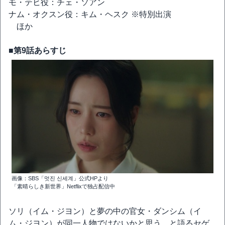
モ・テヒ役：チェ・ソアン
ナム・オクスン役：キム・ヘスク ※特別出演
ほか
■第9話あらすじ
画像：SBS「멋진 신세계」公式HPより
「素晴らしき新世界」Netflixで独占配信中
ソリ（イム・ジヨン）と夢の中の官女・ダンシム（イ
ム・ジヨン）が同一人物ではないかと思う、と語るセゲ