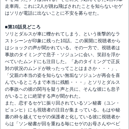
走車両。これに2人が跳ね飛ばされたことを知らないセゲ
はソリが電話に出ないことに不安を募らせた。
■第10話見どころ
ソリとダルスが車に轢かれてしまう、という衝撃的なラ
ストシーンが印象に残った10話。この展開に視聴者から
はショックの声が聞かれている。その一方で、視聴者は
事故のタイミングで息子・ソジュンに会い、笑顔を浮か
べていたムンドにも注目した。「あのタイミングで正反
対の状況のムンドが映ったってことはまさか・・・」、
「父親の本当の姿を知らない無垢なソジュンが再会を喜
んでいるところまで本当に残酷・・・」とソリとダルス
の事故への彼の関与を疑う声と共に、そんな彼にも息子
がいることに絶望する声が聞かれた。
また、恋するセゲに振り回されているソン秘書（ユン・
ビョンヒ）にも視聴者の注目が集まっている。もはや秘
書の枠を越えてセゲの保護者と化している彼に視聴者か
らは「ソン秘書が回を重ねる毎にセゲのお母さんやベビ