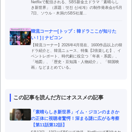
Netflixで配信される、SBS新金土ドラマ「素晴らし
き新世界」（原題：멋진 신세계）の制作発表会が5月
7日、ソウル・木洞のSBS社屋...
韓流コーナー[トップ：韓ドラここが知りた
い！] | ナビコン
【韓流コーナー】2026年4月現在、1600作品以上の韓
ドラ紹介と、韓流ニュース、特集【2倍楽しむ】、イ
ベントレポート、時代劇に役立つ「年表・系図」、
「地図」、「歴史・豆知識・人物紹介」、「韓国映
画」などまとめている。
この記事を読んだ方にオススメの記事
「素晴らしき新世界」イム・ジヨンのまさか
の正体に視聴者驚愕！深まる謎に広がる考察
【第11話第12話】