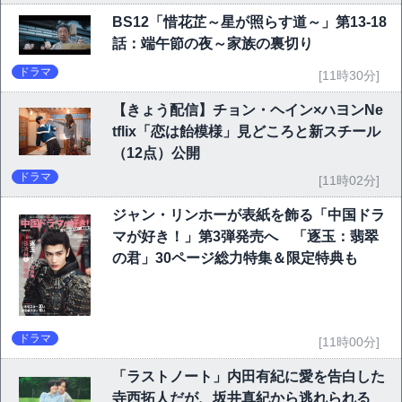
BS12「惜花芷～星が照らす道～」第13-18
話：端午節の夜～家族の裏切り
ドラマ
[11時30分]
【きょう配信】チョン・ヘイン×ハヨンNe
tflix「恋は飴模様」見どころと新スチール
（12点）公開
ドラマ
[11時02分]
ジャン・リンホーが表紙を飾る「中国ドラ
マが好き！」第3弾発売へ 「逐玉：翡翠
の君」30ページ総力特集＆限定特典も
ドラマ
[11時00分]
「ラストノート」内田有紀に愛を告白した
寺西拓人だが、坂井真紀から逃れられる