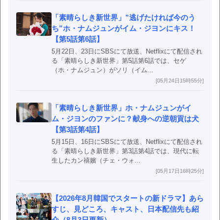
「素晴らしき新世界」”逃げたければ今のう
ち”ホ・ナムジュンがイム・ジヨンにキス！
【第5話第6話】
5月22日、23日にSBSにて放送、Netflixにて配信され
る「素晴らしき新世界」第5話第6話では、セゲ
（ホ・ナムジュン）がソリ（イム...
[05月24日15時55分]
「素晴らしき新世界」ホ・ナムジュンがイ
ム・ジヨンのファンに？献身への逆朝貢は犬
【第3話第4話】
5月15日、16日にSBSにて放送、Netflixにて配信され
る「素晴らしき新世界」第3話第4話では、現代に転
生したカン禧嬪（チェ・ウォ...
[05月17日16時25分]
【2026年8月韓国でスタートの新ドラマ】あら
すじ、見どころ、キャスト、日本配信先も紹
介（8月3日更新）