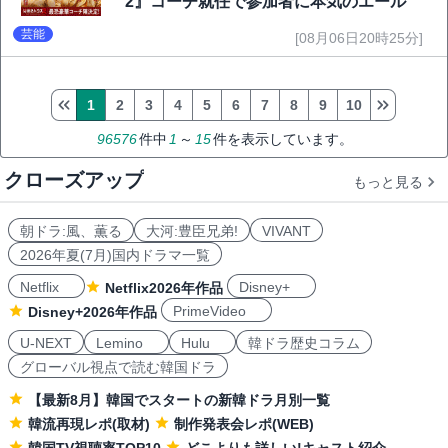
2』コーチ就任で参加者に本気のエール
芸能
[08月06日20時25分]
1
2
3
4
5
6
7
8
9
10
96576
件中
1
～
15
件を表示しています。
クローズアップ
もっと見る
朝ドラ:風、薫る
大河:豊臣兄弟!
VIVANT
2026年夏(7月)国内ドラマ一覧
Netflix
Disney+
Netflix2026年作品
PrimeVideo
Disney+2026年作品
U-NEXT
Lemino
Hulu
韓ドラ歴史コラム
グローバル視点で読む韓国ドラ
【最新8月】韓国でスタートの新韓ドラ月別一覧
韓流再現レポ(取材)
制作発表会レポ(WEB)