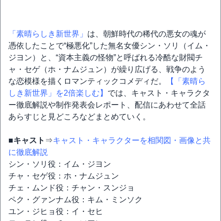
「素晴らしき新世界」
は、朝鮮時代の稀代の悪女の魂が
憑依したことで“極悪化”した無名女優シン・ソリ（イム・
ジヨン）と、“資本主義の怪物”と呼ばれる冷酷な財閥チ
ャ・セゲ（ホ・ナムジュン）が繰り広げる、戦争のよう
な恋模様を描くロマンティックコメディだ。
【「素晴ら
しき新世界」を2倍楽しむ】
では、キャスト・キャラクタ
ー徹底解説や制作発表会レポート、配信にあわせて全話
あらすじと見どころなどまとめていく。
■キャスト
⇒
キャスト・キャラクターを相関図・画像と共
に徹底解説
シン・ソリ役：イム・ジヨン
チャ・セゲ役：ホ・ナムジュン
チェ・ムンド役：チャン・スンジョ
ペク・グァンナム役：キム・ミンソク
ユン・ジヒョ役：イ・セヒ