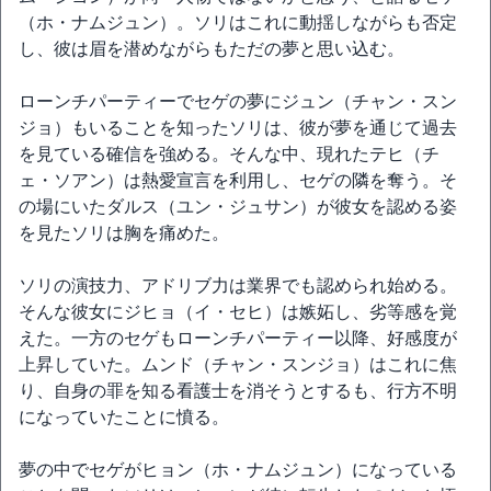
（ホ・ナムジュン）。ソリはこれに動揺しながらも否定
し、彼は眉を潜めながらもただの夢と思い込む。
ローンチパーティーでセゲの夢にジュン（チャン・スン
ジョ）もいることを知ったソリは、彼が夢を通じて過去
を見ている確信を強める。そんな中、現れたテヒ（チ
ェ・ソアン）は熱愛宣言を利用し、セゲの隣を奪う。そ
の場にいたダルス（ユン・ジュサン）が彼女を認める姿
を見たソリは胸を痛めた。
ソリの演技力、アドリブ力は業界でも認められ始める。
そんな彼女にジヒョ（イ・セヒ）は嫉妬し、劣等感を覚
えた。一方のセゲもローンチパーティー以降、好感度が
上昇していた。ムンド（チャン・スンジョ）はこれに焦
り、自身の罪を知る看護士を消そうとするも、行方不明
になっていたことに憤る。
夢の中でセゲがヒョン（ホ・ナムジュン）になっている