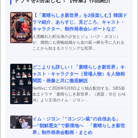
ドラマを2倍楽しむ！【特集】作品紹介
【「素晴らしき新世界」を2倍楽しむ】韓国ド
ラマ紹介、あらすじ、見どころ、キャスト・
キャラクター、制作発表会レポートなど
人里離れた町出身の少女ヒジュ（パク・ボヨン）
が、偶然にも密輸組織から金の延べ棒を手に入れる
ことから始まるスリリングな犯罪...
どこよりも詳しい！「素晴らしき新世界」キ
ャスト・キャラクター（登場人物）を人物相
関図・画像と共に徹底解説
Netflixにて2026年5月8日より独占配信する、SBS新
金土ドラマ「素晴らしき新世界」（原題：멋진 신세
계）より主演のイム・ジヨン...
イム・ジヨン「“ヨンジン級”の自信ある」
―“朝鮮悪女”で新境地へ 「素晴らしき新世
界」制作発表会動画・まとめ