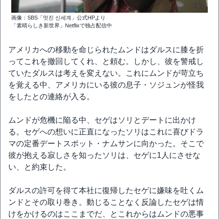
画像：SBS「멋진 신세계」公式HPより
「素晴らしき新世界」Netflixで独占配信中
アメリカへの移動を命じられたムンドはダルスに膝を折
ってこれを撤回してくれ、と頼む。しかし、彼を警戒し
ていたダルスは考えを変えない。これにムンドが苛立ち
を覚える中、アメリカにいる彼の息子・ソジュンが怪我
をしたとの連絡が入る。
ムンドが危機に陥る中、セゲはソリとデートに出かけ
る。セゲへの想いに正直になったソリはこれに喜びドラ
マの定番デートスポット・ナムサンに向かった。そこで
彼が抱える寂しさを知ったソリは、セゲに1人にさせな
い、と約束した。
ダルスの許可を得て本社に復帰したセゲに嫌味を吐くム
ンドとその取り巻き。動じることなく反論したセゲは情
けをかけるのはここまでだ、とこれからはムンドの悪事