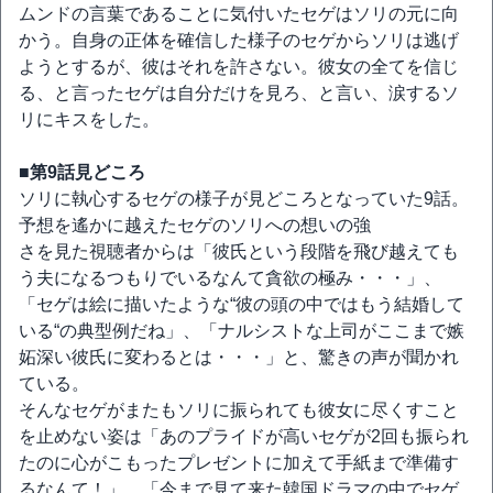
ムンドの言葉であることに気付いたセゲはソリの元に向
かう。自身の正体を確信した様子のセゲからソリは逃げ
ようとするが、彼はそれを許さない。彼女の全てを信じ
る、と言ったセゲは自分だけを見ろ、と言い、涙するソ
リにキスをした。
■第9話見どころ
ソリに執心するセゲの様子が見どころとなっていた9話。
予想を遙かに越えたセゲのソリへの想いの強
さを見た視聴者からは「彼氏という段階を飛び越えても
う夫になるつもりでいるなんて貪欲の極み・・・」、
「セゲは絵に描いたような“彼の頭の中ではもう結婚して
いる“の典型例だね」、「ナルシストな上司がここまで嫉
妬深い彼氏に変わるとは・・・」と、驚きの声が聞かれ
ている。
そんなセゲがまたもソリに振られても彼女に尽くすこと
を止めない姿は「あのプライドが高いセゲが2回も振られ
たのに心がこもったプレゼントに加えて手紙まで準備す
るなんて！」、「今まで見て来た韓国ドラマの中でセゲ