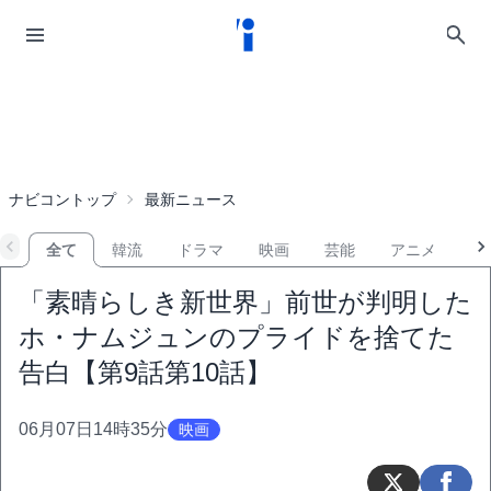
ナビコントップ
最新ニュース
全て
韓流
ドラマ
映画
芸能
アニメ
音
「素晴らしき新世界」前世が判明した
ホ・ナムジュンのプライドを捨てた
告白【第9話第10話】
06月07日14時35分
映画