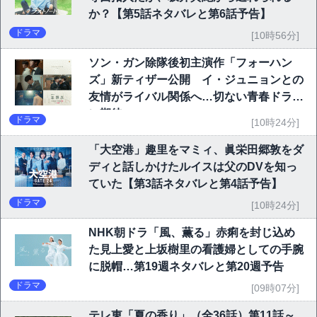
か？【第5話ネタバレと第6話予告】
ドラマ
[10時56分]
ソン・ガン除隊後初主演作「フォーハン
ズ」新ティザー公開 イ・ジュニョンとの
友情がライバル関係へ…切ない青春ドラマ
に期待
ドラマ
[10時24分]
「大空港」趣里をマミィ、眞栄田郷敦をダ
ディと話しかけたルイスは父のDVを知っ
ていた【第3話ネタバレと第4話予告】
ドラマ
[10時24分]
NHK朝ドラ「風、薫る」赤痢を封じ込め
た見上愛と上坂樹里の看護婦としての手腕
に脱帽…第19週ネタバレと第20週予告
ドラマ
[09時07分]
テレ東「夏の香り」（全36話）第11話～