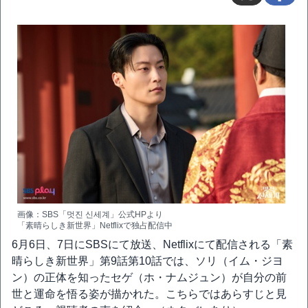
画像：SBS「멋진 신세계」公式HPより
「素晴らしき新世界」Netflixで独占配信中
6月6日、7日にSBSにて放送、Netflixにて配信される「素
晴らしき新世界」第9話第10話では、ソリ（イム・ジヨ
ン）の正体を知ったセゲ（ホ・ナムジュン）が自分の前
世と運命を悟る姿が描かれた。こちらではあらすじと見