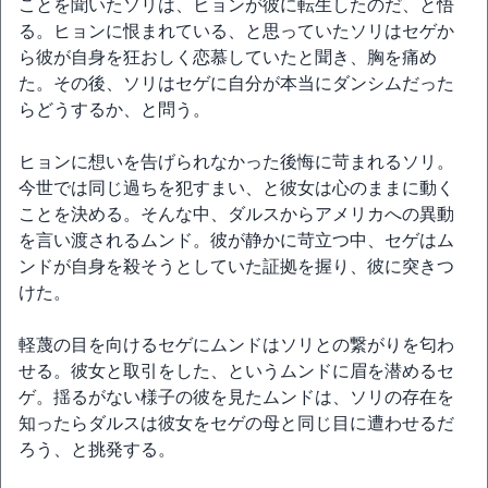
ことを聞いたソリは、ヒョンが彼に転生したのだ、と悟
る。ヒョンに恨まれている、と思っていたソリはセゲか
ら彼が自身を狂おしく恋慕していたと聞き、胸を痛め
た。その後、ソリはセゲに自分が本当にダンシムだった
らどうするか、と問う。
ヒョンに想いを告げられなかった後悔に苛まれるソリ。
今世では同じ過ちを犯すまい、と彼女は心のままに動く
ことを決める。そんな中、ダルスからアメリカへの異動
を言い渡されるムンド。彼が静かに苛立つ中、セゲはム
ンドが自身を殺そうとしていた証拠を握り、彼に突きつ
けた。
軽蔑の目を向けるセゲにムンドはソリとの繋がりを匂わ
せる。彼女と取引をした、というムンドに眉を潜めるセ
ゲ。揺るがない様子の彼を見たムンドは、ソリの存在を
知ったらダルスは彼女をセゲの母と同じ目に遭わせるだ
ろう、と挑発する。