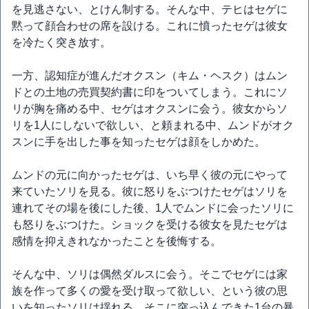
を見逃さない、とけん制する。そんな中、テヒはセゲに
黙って顔合わせの席を設ける。これに憤ったセゲは彼女
を冷たく突き放す。
一方、認知症が進んだオクスン（キム・ヘスク）はムン
ドとの土地の売買契約書に印をついてしまう。これにソ
リが胸を痛める中、セゲはオクスンに会う。彼女からソ
リを1人にしないで欲しい、と頼まれる中、ムンドがオク
スンに手を出した事を知ったセゲは顔をしかめた。
ムンドの元に向かったセゲは、いち早く彼の元にやって
来ていたソリを見る。彼に怒りをぶつけたセゲはソリを
連れてその場を後にした後、1人でムンドに会ったソリに
も怒りをぶつけた。ショックを受ける彼女を見たセゲは
感情を抑えきれなかったことを後悔する。
そんな中、ソリは偶然ダルスに会う。そこでセゲには家
族を作って多くの愛を受け取って欲しい、という彼の思
いを知ったソリは揺れる。そこに突っ込んできた1台の暴