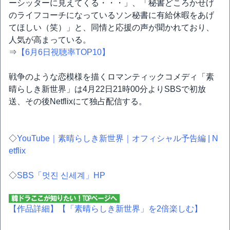
ーシッターに見えてくる・・・」、「秘書どころかせげ
のライフコーチになっているソン秘書に有給休暇をあげ
てほしい（笑）」と、同情と応援の声が聞かれており、
人気が高まっている。
⇒
【6月6日視聴率TOP10】
戦争のような恋模様を描くロマンティックコメディ「素
晴らしき新世界」は4月22日21時00分よりSBSで初放
送、その後Netflixにて独占配信する。
◇
YouTube｜素晴らしき新世界｜オフィシャル予告編 | N
etflix
◇
SBS「멋진 신세계」HP
【作品詳細】
【「素晴らしき新世界」を2倍楽しむ】