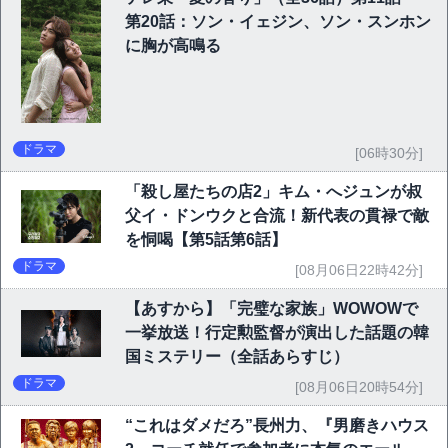
第20話：ソン・イェジン、ソン・スンホン
に胸が高鳴る
ドラマ
[06時30分]
「殺し屋たちの店2」キム・へジュンが叔
父イ・ドンウクと合流！新代表の貫禄で敵
を恫喝【第5話第6話】
ドラマ
[08月06日22時42分]
【あすから】「完璧な家族」WOWOWで
一挙放送！行定勲監督が演出した話題の韓
国ミステリー（全話あらすじ）
ドラマ
[08月06日20時54分]
“これはダメだろ”長州力、『男磨きハウス