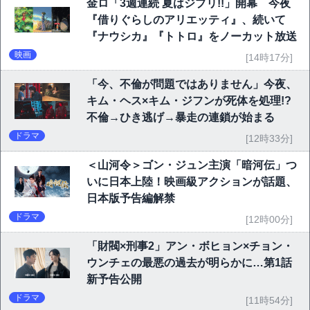
金ロ「3週連続 夏はジブリ!!」開幕 今夜
『借りぐらしのアリエッティ』、続いて
『ナウシカ』『トトロ』をノーカット放送
映画
[14時17分]
「今、不倫が問題ではありません」今夜、
キム・ヘス×キム・ジフンが死体を処理!?
不倫→ひき逃げ→暴走の連鎖が始まる
ドラマ
[12時33分]
＜山河令＞ゴン・ジュン主演「暗河伝」つ
いに日本上陸！映画級アクションが話題、
日本版予告編解禁
ドラマ
[12時00分]
「財閥×刑事2」アン・ボヒョン×チョン・
ウンチェの最悪の過去が明らかに…第1話
新予告公開
ドラマ
[11時54分]