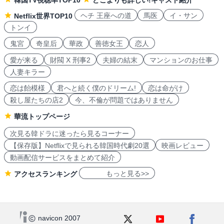
韓国TV視聴率TOP10
どこよりも詳しい!キャスト紹介
ヘチ 王座への道
馬医
イ・サン
Netflix世界TOP10
トンイ
鬼宮
奇皇后
華政
善徳女王
恋人
愛が来る
財閥 X 刑事2
夫婦の結末
マンションのお仕事
人妻キラー
恋は飴模様
君へと続く僕のドリーム!
恋は命がけ
殺し屋たちの店2
今、不倫が問題ではありません
華流トップページ
次見る韓ドラに迷ったら見るコーナー
【保存版】Netflixで見られる韓国時代劇20選
映画レビュー
動画配信サービスをまとめて紹介
もっと見る>>
アクセスランキング
navicon 2007