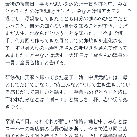
最後の授業日。各々が思いを込めた一貫を握る中、みな
とが作ったのは“卵焼き”だった。みなとは鮨アカデミーで
過ごし、母親をしてきたことも自分の強みのひとつだと
いうこと、自分の知らない自分を知ることができ、まだ
まだ人生これからだということを知った。「今まで何
千、何万回と作ってきた母としての卵焼きを進化させ
て、すり身入りのお寿司屋さんの卵焼きを選んで作って
みました」とみなとは話す。大江戸は「皆さんの渾身の
一貫、全員合格」と告げる。
研修後に実家へ帰ってきた息子・渚（中沢元紀）は、母
としてだけではなく、“待山みなと”として生き生きしてい
る感じがして嬉しいと話す。「卒業おめでとう」と渚に
言われたみなとは「渚～！」と嬉しさ一杯、思い切り抱
きつく。
卒業式当日。それぞれが新しい進路に進む中、みなとは
スーパーの新店舗の店長の話を断り、今まで通り同じ店
舗で変わらず働き続けることを選ぶ。そして卒業証書を