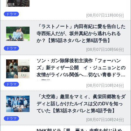
ドラマ
[08月07日11時00分]
「ラストノート」内田有紀に愛を告白した
寺西拓人だが、坂井真紀から逃れられる
か？【第5話ネタバレと第6話予告】
ドラマ
[08月07日10時56分]
ソン・ガン除隊後初主演作「フォーハン
ズ」新ティザー公開 イ・ジュニョンとの
友情がライバル関係へ…切ない青春ドラマ
に期待
ドラマ
[08月07日10時24分]
「大空港」趣里をマミィ、眞栄田郷敦をダ
ディと話しかけたルイスは父のDVを知っ
ていた【第3話ネタバレと第4話予告】
ドラマ
[08月07日10時24分]
NHK朝ドラ「風、薫る」赤痢を封じ込め