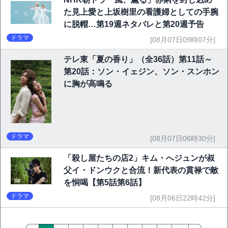
た見上愛と上坂樹里の看護婦としての手腕
に脱帽…第19週ネタバレと第20週予告
ドラマ
[08月07日09時07分]
テレ東「夏の香り」（全36話）第11話～
第20話：ソン・イェジン、ソン・スンホン
に胸が高鳴る
ドラマ
[08月07日06時30分]
「殺し屋たちの店2」キム・へジュンが叔
父イ・ドンウクと合流！新代表の貫禄で敵
を恫喝【第5話第6話】
ドラマ
[08月06日22時42分]