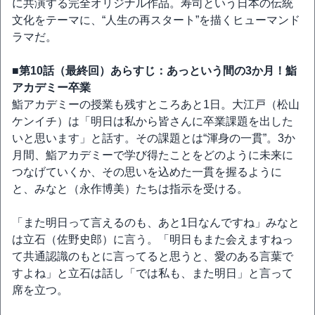
に共演する完全オリジナル作品。寿司という日本の伝統
文化をテーマに、“人生の再スタート”を描くヒューマンド
ラマだ。
■第10話（最終回）あらすじ：あっという間の3か月！鮨
アカデミー卒業
鮨アカデミーの授業も残すところあと1日。大江戸（松山
ケンイチ）は「明日は私から皆さんに卒業課題を出した
いと思います」と話す。その課題とは“渾身の一貫”。3か
月間、鮨アカデミーで学び得たことをどのように未来に
つなげていくか、その思いを込めた一貫を握るように
と、みなと（永作博美）たちは指示を受ける。
「また明日って言えるのも、あと1日なんですね」みなと
は立石（佐野史郎）に言う。「明日もまた会えますねっ
て共通認識のもとに言ってると思うと、愛のある言葉で
すよね」と立石は話し「では私も、また明日」と言って
席を立つ。