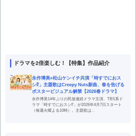
ドラマを2倍楽しむ！【特集】作品紹介
永作博美×松山ケンイチ共演「時すでにおス
シ⁉」主題歌はCreepy Nuts新曲、春を告げる
ポスタービジュアル解禁【2026春ドラマ】
永作博美14年ぶりの民放連続ドラマ主演、TBS系ド
ラマ「時すでにおスシ⁉」が2026年4月7日スタート
（毎週火曜よる10時）。主題歌は...