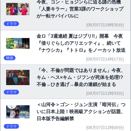
今夜、コン・ヒョジンらに迫る謎の危機
「人妻キラー」営業3課のワークショップ
が一転サバイバルに
ドラマ
[08月07日18時30分]
金ロ「3週連続 夏はジブリ!!」開幕 今夜
『借りぐらしのアリエッティ』、続いて
『ナウシカ』『トトロ』をノーカット放送
映画
[08月07日14時17分]
「今、不倫が問題ではありません」今夜、
キム・ヘス×キム・ジフンが死体を処理!?
不倫→ひき逃げ→暴走の連鎖が始まる
ドラマ
[08月07日12時33分]
＜山河令＞ゴン・ジュン主演「暗河伝」つ
いに日本上陸！映画級アクションが話題、
日本版予告編解禁
ドラマ
[08月07日12時00分]