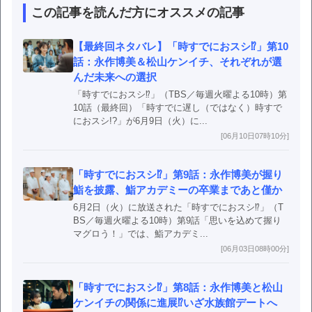
この記事を読んだ方にオススメの記事
【最終回ネタバレ】「時すでにおスシ⁉」第10
話：永作博美＆松山ケンイチ、それぞれが選
んだ未来への選択
「時すでにおスシ⁉」（TBS／毎週火曜よる10時）第
10話（最終回）「時すでに遅し（ではなく）時すで
におスシ!?」が6月9日（火）に...
[06月10日07時10分]
「時すでにおスシ⁉」第9話：永作博美が握り
鮨を披露、鮨アカデミーの卒業まであと僅か
6月2日（火）に放送された「時すでにおスシ⁉」（T
BS／毎週火曜よる10時）第9話「思いを込めて握り
マグロう！」では、鮨アカデミ...
[06月03日08時00分]
「時すでにおスシ⁉」第8話：永作博美と松山
ケンイチの関係に進展⁉いざ水族館デートへ