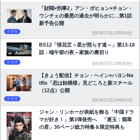
「財閥×刑事2」アン・ボヒョン×チョン・
ウンチェの最悪の過去が明らかに…第1話
新予告公開
ドラマ
[08月07日11時54分]
BS12「惜花芷～星が照らす道～」第13-18
話：端午節の夜～家族の裏切り
ドラマ
[08月07日11時30分]
【きょう配信】チョン・ヘイン×ハヨンNe
tflix「恋は飴模様」見どころと新スチール
（12点）公開
ドラマ
[08月07日11時02分]
ジャン・リンホーが表紙を飾る「中国ドラ
マが好き！」第3弾発売へ 「逐玉：翡翠
の君」30ページ総力特集＆限定特典も