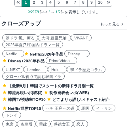
1
2
3
4
5
6
7
8
9
10
96578
件中
1
～
15
件を表示しています。
クローズアップ
もっと見る
朝ドラ:風、薫る
大河:豊臣兄弟!
VIVANT
2026年夏(7月)国内ドラマ一覧
Netflix
Disney+
Netflix2026年作品
PrimeVideo
Disney+2026年作品
U-NEXT
Lemino
Hulu
韓ドラ歴史コラム
グローバル視点で読む韓国ドラ
【最新8月】韓国でスタートの新韓ドラ月別一覧
韓流再現レポ(取材)
制作発表会レポ(WEB)
韓国TV視聴率TOP10
どこよりも詳しい!キャスト紹介
ヘチ 王座への道
馬医
イ・サン
Netflix世界TOP10
トンイ
鬼宮
奇皇后
華政
善徳女王
恋人