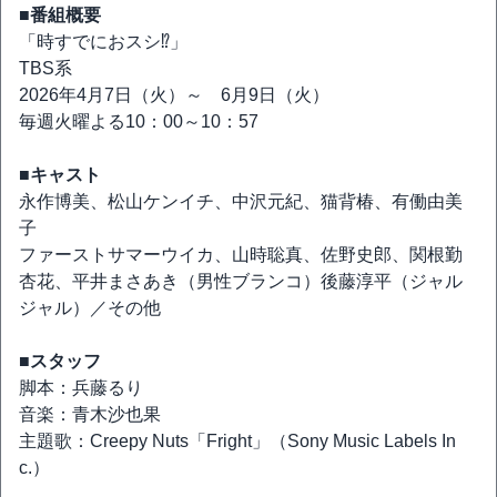
■番組概要
「時すでにおスシ⁉」
TBS系
2026年4月7日（火）～ 6月9日（火）
毎週火曜よる10：00～10：57
■キャスト
永作博美、松山ケンイチ、中沢元紀、猫背椿、有働由美
子
ファーストサマーウイカ、山時聡真、佐野史郎、関根勤
杏花、平井まさあき（男性ブランコ）後藤淳平（ジャル
ジャル）／その他
■スタッフ
脚本：兵藤るり
音楽：青木沙也果
主題歌：Creepy Nuts「Fright」（Sony Music Labels In
c.）