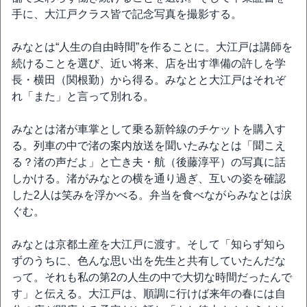
手に、大江戸クラス皆で記念写真を撮影する。
みなとは“人生の自由時間”を作ることに。大江戸は講師を
続けることを選び、近い将来、店を出す準備の許しを学
長・横田（関根勤）から得る。みなとと大江戸はそれぞ
れ「また」と言って別れる。
みなとは渚が車掌として乗る新幹線のチケットを購入す
る。列車の中で渚の案内放送を聞いたみなとは「聞こえ
る？渚の声だよ」と亡き夫・航（後藤淳平）の写真に話
しかける。渚がみなとの横を通り過ぎ、互いの姿を確認
した2人は笑みを浮かべる。弁当を食べながらみなとは涙
ぐむ。
みなとは京都土産を大江戸に渡す。そして「知らず知ら
ずのうちに、色んな思い出を先生と共有していたんだな
って。それも私の第2の人生の中で大切な時間だったんで
す」と伝える。大江戸は、順調に行けば来年の春には自