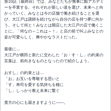
第10話（最終回）では、みなとたちが無事に鮨アカデミ
ーを卒業する。それぞれが新しい道を選び、未来へと向
かっていく。みなとは今の店舗で働き続けることを選
び、大江戸は講師を続けながら自分の店を持つ夢に向か
う。そして何と！みなとは開店した大江戸の店で働くこ
とに。「何なの～これは～！」と店の前で叫ぶみなとの
姿が可愛らしく、爽やかなラストだった。
最後に…
大江戸が横田と新たに交わした「お・す・し」の約束の
言葉は、前向きなものとなったので紹介しよう。
おすし」の約束とは…
「お」お互いを尊敬する思いと
「す」寿司を愛する気持ちを糧に
「し」しっかり教え未来に繋ぐ
貴方の心にも届きますように――。