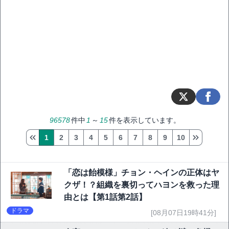
96578
件中
1
～
15
件を表示しています。
1
2
3
4
5
6
7
8
9
10
「恋は飴模様」チョン・ヘインの正体はヤ
クザ！？組織を裏切ってハヨンを救った理
由とは【第1話第2話】
ドラマ
[08月07日19時41分]